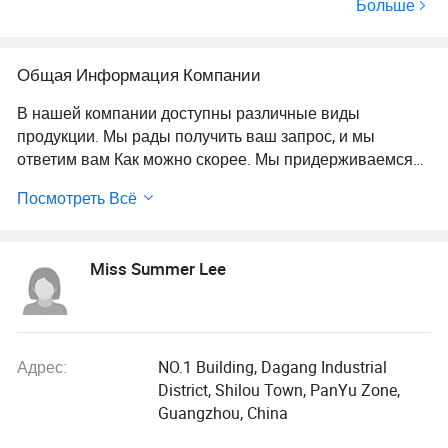
Больше
заливные светильники, театральное и
кино и студийное освещение,
аккумуляторное освещение, паркан
Общая Информация Компании
В нашей компании доступны различные виды
продукции. Мы рады получить ваш запрос, и мы
ответим вам Как можно скорее. Мы придерживаемся
принципа "сначала качество, сначала обслуживание,
Посмотреть Всё
непрерывное совершенствование и инновации для
удовлетворения потребностей клиентов" для
менеджмента и "нулевой дефект, отсутствие жалоб" в
Miss Summer Lee
качестве цели качества.
Адрес:
NO.1 Building, Dagang Industrial
District, Shilou Town, PanYu Zone,
Guangzhou, China