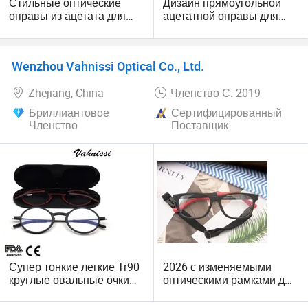
Стильные оптические
Дизайн прямоугольной
оправы из ацетата для
ацетатной оправы для
чтения для всех форм
очков по рецепту унисекс,
лица
комфортные оптические
оправы для очков оптом
Wenzhou Vahnissi Optical Co., Ltd.
Zhejiang, China
Членство С: 2019
Бриллиантовое
Сертифицированный
Членство
Поставщик
Супер тонкие легкие Tr90
2026 с изменяемыми
круглые овальные очки
оптическими рамками для
для чтения с
детей двойного цвета
нержавеющими