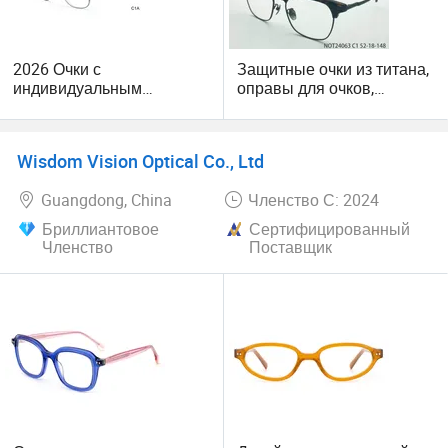
2026 Очки с
Защитные очки из титана,
индивидуальным
оправы для очков,
логотипом, двойной мост,
оптические оправы из
пластик Tr90 Очки с
титана
антибликовыми линзами
Wisdom Vision Optical Co., Ltd
Guangdong, China
Членство С: 2024
Бриллиантовое
Сертифицированный
Членство
Поставщик