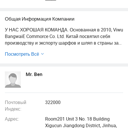
Общая Информация Компании
У НАС ХОРОШАЯ КОМАНДА. Основанная в 2010, Viwu
BangwaiE Commorce Co. Ltd. Китай посвятил себя
производству и экспорту шарфов и шляп в страны за
пределами Китая на протяжении последних девяти лет
Посмотреть Всё
и постоянно ищет профессиональную защиту. Мы
сотрудничали со многими известными мировыми
брендами, включая Tesia, Corona, Paramount, Defacto и
Mr. Ben
Swarovskil и т.д. В настоящее время наш экспортный
бизнес распределен по географии следующим
образом: Гуанчжоу и команда дизайнеров в 40%-the 1.
S, 30%-Europe, 25%-south Америка. 5%-others. Наши
бизнес-области охватывают множество аспектов, таких
Почтовый
322000
как одежда, очки, шляпы и т.д. Благодаря постоянным
Индекс:
технологическим инновациям и расширению бизнеса
Адрес:
Room201 Unit 3 No. 18 Building
мы стали лидерами в своей отрасли, предоставляя
Xigucun Jiangdong District, Jinhua,