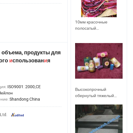
10мм красочные
полосатый
экранирующая оплетка
нейлоновой веревки
 объема, продукты для
ого
и
спользован
и
я
ция:
ISO9001: 2000,CE
Высокопрочный
Нейлон
обернутый тяжелый
ение:
Shandong China
полиэфирный швейный
нитка
Ltd.