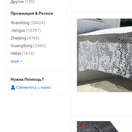
Другие
(190)
Провинция & Регион
Shandong
(28424)
Jiangsu
(18397)
Zhejiang
(4766)
Guangdong
(2486)
Hebei
(1614)
ещё
Нужна Помощь?
Свяжитесь с нами.