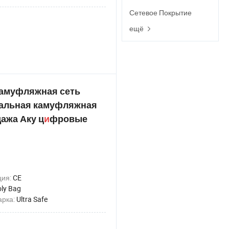
Сетевое Покрытие
ещё
камуфляжная сеть
мальная камуфляжная
дажа Аку ц
и
фровые
ция:
CE
ly Bag
арка:
Ultra Safe