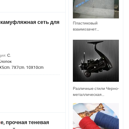
 камуфляжная сеть для
Пластиковый
взаимозачет
производства с
сертификатом ISO
ция:
С.
Хлопок
X5cm. 7X7cm. 10X10cm
Различные стили Черно-
металлическая
ловильные снаряжение
и
е, прочная теневая