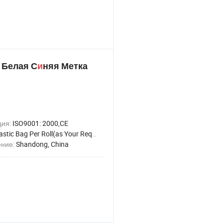
 Белая С
и
няя Метка
ция:
ISO9001: 2000,CE
astic Bag Per Roll(as Your Request)
ение:
Shandong, China