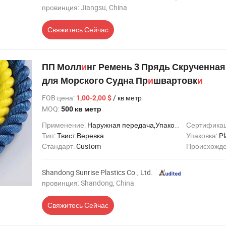
провинция: Jiangsu, China
Свяжитесь Сейчас
ПП Молл
и
нг Ремень 3 Прядь Скрученная
для Морского Судна Пр
и
швартовк
и
FOB цена
:
/ кв метр
1,00-2,00 $
MOQ:
500 кв метр
Применение:
Наружная передача,Упаковка,Перевозка,Украшение
Сертифика
Тип:
Твист Веревка
Упаковка:
Pl
Стандарт:
Custom
Происхожд
Shandong Sunrise Plastics Co., Ltd.
провинция: Shandong, China
Свяжитесь Сейчас