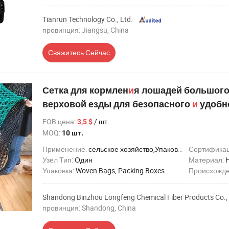
Tianrun Technology Co., Ltd.
провинция: Jiangsu, China
Свяжитесь Сейчас
Сетка для кормлен
и
я лошадей большого
верховой езды для безопасного
и
удобн
FOB цена
:
/ шт.
3,5 $
MOQ:
10 шт.
Применение:
сельское хозяйство,Упаковка
Сертифика
Узел Тип:
Один
Материал:
Упаковка:
Woven Bags, Packing Boxes
Происхожд
Shandong Binzhou Longfeng Chemical Fiber Products Co., 
провинция: Shandong, China