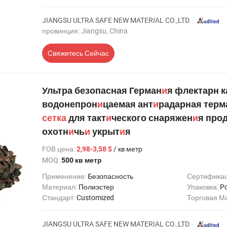
JIANGSU ULTRA SAFE NEW MATERIAL CO.,LTD.
провинция: Jiangsu, China
Свяжитесь Сейчас
Ультра безопасная Герман
и
я флектарн 
водонепрон
и
цаемая ант
и
радарная тер
сетка
для такт
и
ческого снаряжен
и
я про
охотн
и
чь
и
укрыт
и
я
FOB цена
:
/ кв метр
2,98-3,58 $
MOQ:
500 кв метр
Применение:
Безопасность
Сертифика
Материал:
Полиэстер
Упаковка:
Po
Стандарт:
Customized
Торговая М
JIANGSU ULTRA SAFE NEW MATERIAL CO.,LTD.