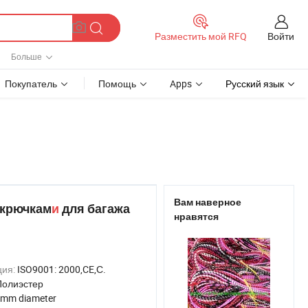
Войти
Разместить мой RFQ
Больше
Покупатель
Помощь
Apps
Русский язык
Вам наверное
 крючкам
и
для багажа
нравятся
ция:
ISO9001: 2000,CE,С.
Полиэстер
 mm diameter