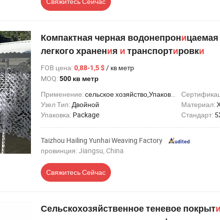
Свяжитесь Сейчас
Компактная черная водонепрон
и
цаемая
легкого хранен
и
я
и
транспорт
и
ровк
и
FOB цена
:
/ кв метр
0,88-1,5 $
MOQ:
500 кв метр
Применение:
сельское хозяйство,Упаковка,Ловит рыбу,Перевозка,Безопасность
Сертифика
Узел Тип:
Двойной
Материал:
Упаковка:
Package
Стандарт:
5
Taizhou Hailing Yunhai Weaving Factory
провинция: Jiangsu, China
Свяжитесь Сейчас
Сельскохозяйственное теневое покрыт