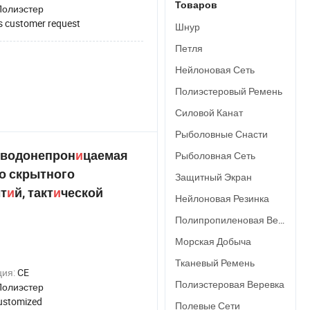
Товаров
Полиэстер
s customer request
Шнур
Петля
Нейлоновая Сеть
Полиэстеровый Ремень
Силовой Канат
Рыболовные Снасти
я водонепрон
и
цаемая
Рыболовная Сеть
о скрытного
Защитный Экран
ыт
и
й, такт
и
ческой
Нейлоновая Резинка
Полипропиленовая Веревка
Морская Добыча
Тканевый Ремень
ция:
CE
Полиэстеровая Веревка
Полиэстер
ustomized
Полевые Сети