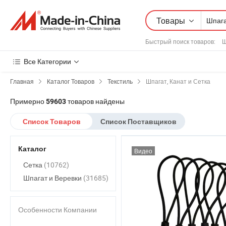
Товары
Быстрый поиск товаров
:
Ш
Все Категории
Главная
Каталог Товаров
Текстиль
Шпагат, Канат и Сетка
Примерно
товаров найдены
59603
Список Товаров
Список Поставщиков
Каталог
Видео
Сетка
(10762)
Шпагат и Веревки
(31685)
Особенности Компании