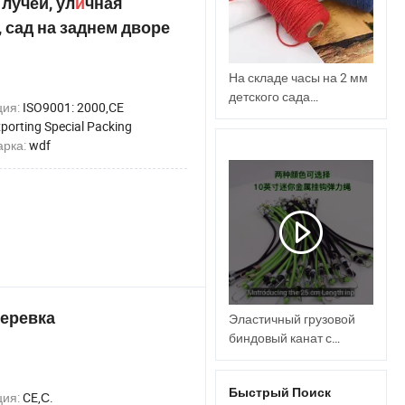
лучей, ул
и
чная
, сад на заднем дворе
На складе часы на 2 мм
детского сада
ция:
ISO9001: 2000,CE
декоративные ручной
porting Special Packing
работы цвет веревки
арка:
wdf
веревка
Эластичный грузовой
биндовый канат с
крючками для багажа
Быстрый Поиск
ция:
CE,С.