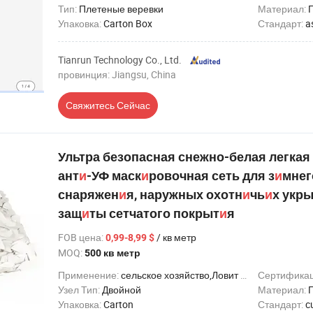
Тип:
Плетеные веревки
Материал:
Упаковка:
Carton Box
Стандарт:
a
Tianrun Technology Co., Ltd.
провинция: Jiangsu, China
Свяжитесь Сейчас
Ультра безопасная снежно-белая легка
ант
и
-УФ маск
и
ровочная сеть для з
и
мнег
снаряжен
и
я, наружных охотн
и
чь
и
х укр
защ
и
ты сетчатого покрыт
и
я
FOB цена
:
/ кв метр
0,99-8,99 $
MOQ:
500 кв метр
Применение:
сельское хозяйство,Ловит рыбу,Безопасность
Сертифика
Узел Тип:
Двойной
Материал:
Упаковка:
Carton
Стандарт:
c