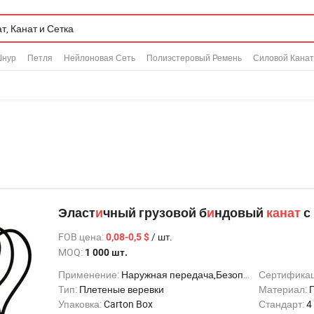
нур
Петля
Нейлоновая Сеть
Полиэстеровый Ремень
Силовой Канат
Эласт
и
чный грузовой б
и
ндовый
канат
с
FOB цена
:
/ шт.
0,08-0,5 $
MOQ:
1 000 шт.
Применение:
Наружная передача,Безопасность
Сертифика
Тип:
Плетеные веревки
Материал:
Упаковка:
Carton Box
Стандарт:
4