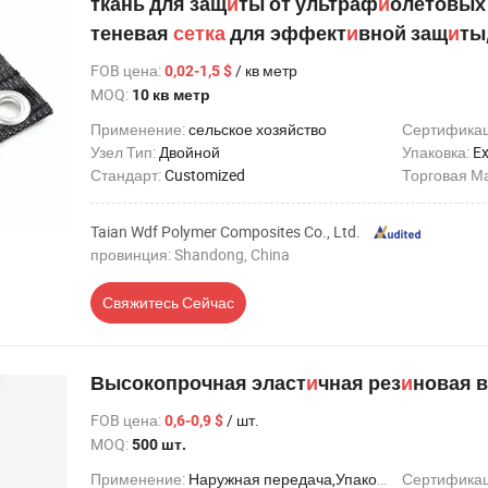
ткань для защ
и
ты от ультраф
и
олетовых 
теневая
сетка
для эффект
и
вной защ
и
ты
FOB цена
:
/ кв метр
0,02-1,5 $
MOQ:
10 кв метр
Применение:
сельское хозяйство
Сертифика
Узел Тип:
Двойной
Упаковка:
Ex
Стандарт:
Customized
Торговая М
Taian Wdf Polymer Composites Co., Ltd.
провинция: Shandong, China
Свяжитесь Сейчас
Высокопрочная эласт
и
чная рез
и
новая 
FOB цена
:
/ шт.
0,6-0,9 $
MOQ:
500 шт.
Применение:
Наружная передача,Упаковка,сельское хозяйство,Перевозка,Безопасность
Сертифика