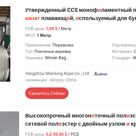
Утвержденный CCS моноф
и
ламентный 
канат
плавающ
и
й,
и
спользуемый для бу
FOB цена
:
/ Метр
1,00 $
MOQ:
1 Метр
Применение:
Перевозка
Сертифика
Тип:
Плетеные веревки
Материал:
Упаковка:
Woven Bag
Стандарт:
4
Yangzhou Shenlong Rope Co., Ltd.
провинция: Jiangsu, China
Свяжитесь Сейчас
Высокопрочный многон
и
точный пол
и
э
сетевой пол
и
эстер с двойным узлом
и
к
FOB цена
:
/ PCS
0,2-50,00 $