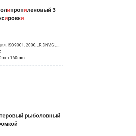
пол
и
проп
и
леновый 3
кс
и
ровк
и
ция:
ISO9001: 2000,LR,DNV,GL,ABS,CCS
С
0mm-160mm
стеровый рыболовный
ромкой