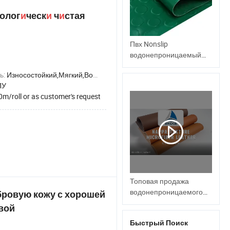
колог
и
ческ
и
ч
и
стая
Пвх Nonslip
водонепроницаемый
виниловый пол
ь:
Износостойкий,Мягкий,Водонепроницаемый,Эластичный,Анти-роса
ПУ
0m/roll or as customer's request
Топовая продажа
водонепроницаемого
бровую кожу с хорошей
PU искусственного
овой
микрофибрового
Быстрый Поиск
кожзаменителя для