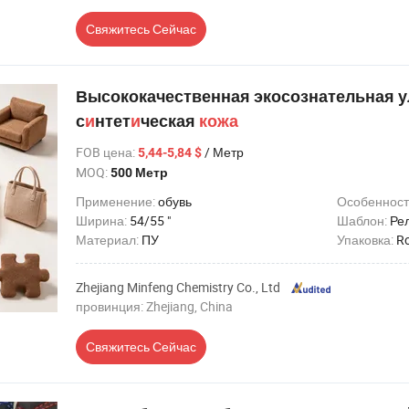
Свяжитесь Сейчас
Высококачественная экосознательная 
с
и
нтет
и
ческая
кожа
FOB цена
:
/ Метр
5,44-5,84 $
MOQ:
500 Метр
Применение:
обувь
Особенност
Ширина:
54/55 "
Шаблон:
Ре
Материал:
ПУ
Упаковка:
Ro
Zhejiang Minfeng Chemistry Co., Ltd
провинция: Zhejiang, China
Свяжитесь Сейчас