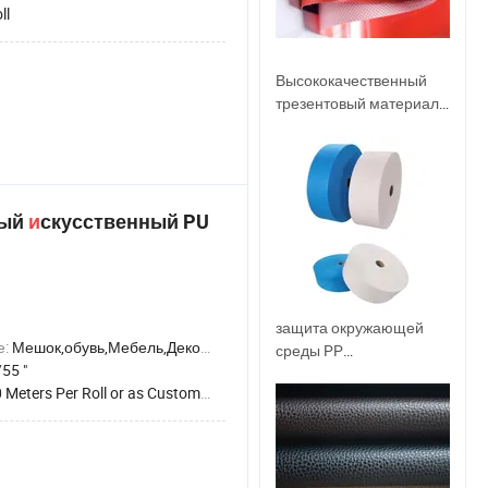
ll
Высококачественный
трезентовый материал
из термопластичного
полиуретана для воды,
воздуха, масляного
мешка и резервуара
ный
и
скусственный PU
защита окружающей
е:
Мешок,обувь,Мебель,Декоративный,Автомобильное сиденье,Домашний текстиль,Блокнот,Подкладка
среды PP
55 "
полипропилен Non-
Meters Per Roll or as Customer's Request
Woven волокна ткани
для защиты