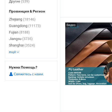
Другие
(539)
Провинция & Регион
Zhejiang
(18146)
Видео
Guangdong
(11173)
Fujian
(8188)
Jiangsu
(3735)
Shanghai
(3524)
ещё
Нужна Помощь?
Свяжитесь с нами.