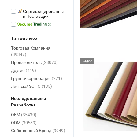
Сертифицированны
й Поставщик
Тип Бизнеса
Торговая Компания
(39347)
Видео
Производитель
(28070)
Другие
(419)
Группа-Корпорация
(221)
Личные/ SOHO
(135)
Исследование и
Разработка
OEM
(35430)
ODM
(30589)
Собственный Бренд
(9949)