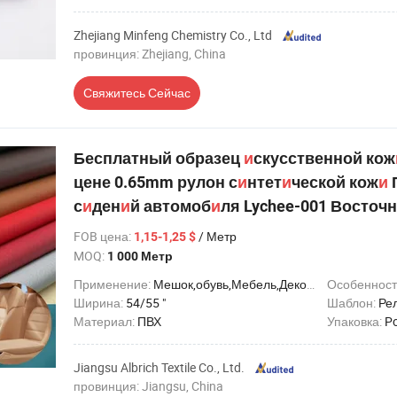
Zhejiang Minfeng Chemistry Co., Ltd
провинция: Zhejiang, China
Свяжитесь Сейчас
Бесплатный образец
и
скусственной кож
цене 0.65mm рулон с
и
нтет
и
ческой кож
и
с
и
ден
и
й автомоб
и
ля Lychee-001 Восточ
FOB цена
:
/ Метр
1,15-1,25 $
MOQ:
1 000 Метр
Применение:
Мешок,обувь,Мебель,Декоративный,Автомобильное сиденье,Домашний текстиль,Подкладка,Ремень
Особенност
Ширина:
54/55 "
Шаблон:
Ре
Материал:
ПВХ
Упаковка:
Po
Jiangsu Albrich Textile Co., Ltd.
провинция: Jiangsu, China