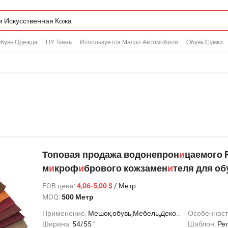
бувь Одежда
ПУ Ткань
Используется Масло Автомобиля
Обувь Сумки
Топовая продажа водонепрон
и
цаемого 
м
и
кроф
и
брового кожзамен
и
теля для об
FOB цена
:
/ Метр
4,06-5,00 $
MOQ:
500 Метр
Применение:
Мешок,обувь,Мебель,Декоративный,Автомобильное сиденье,Домашний текстиль
Особенност
Ширина:
54/55 "
Шаблон:
Ре