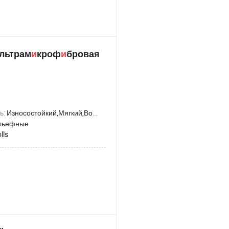
ультрам
и
кроф
и
бровая
ь:
Износостойкий,Мягкий,Водонепроницаемый,Эластичный,Анти-роса
льефные
lls