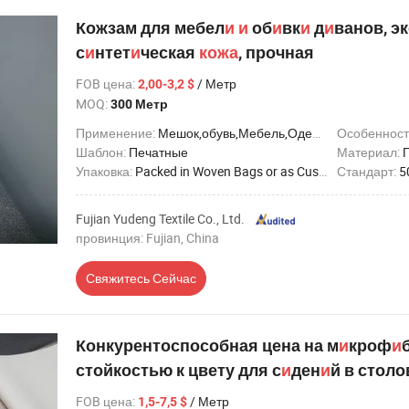
Кожзам для мебел
и
и
об
и
вк
и
д
и
ванов, э
с
и
нтет
и
ческая
кожа
, прочная
FOB цена
:
/ Метр
2,00-3,2 $
MOQ:
300 Метр
Применение:
Мешок,обувь,Мебель,Одежда,Декоративный,Автомобильное сиденье,Домашний текстиль,Перчатки,Блокнот,Футбол,Подкладка,Ремень,Гольф,Плащ
Особенност
Шаблон:
Печатные
Материал:
Упаковка:
Packed in Woven Bags or as Customer's Request
Стандарт:
5
Fujian Yudeng Textile Co., Ltd.
провинция: Fujian, China
Свяжитесь Сейчас
Конкурентоспособная цена на м
и
кроф
и
стойкостью к цвету для с
и
ден
и
й в стол
FOB цена
:
/ Метр
1,5-7,5 $