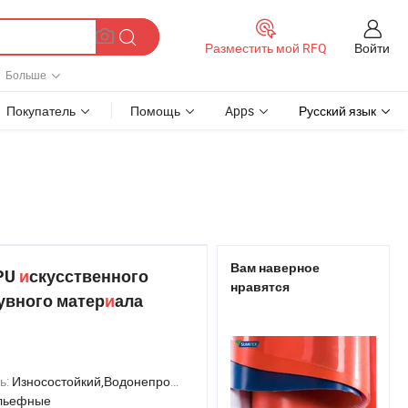
Войти
Разместить мой RFQ
Больше
Покупатель
Помощь
Apps
Русский язык
Вам наверное
PU
и
скусственного
нравятся
увного матер
и
ала
ь:
Износостойкий,Водонепроницаемый,Эластичный,Анти-роса
льефные