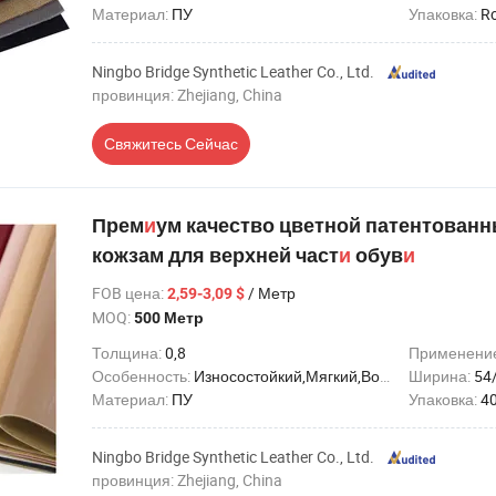
Материал:
ПУ
Упаковка:
Ro
Ningbo Bridge Synthetic Leather Co., Ltd.
провинция: Zhejiang, China
Свяжитесь Сейчас
Прем
и
ум качество цветной патентован
кожзам для верхней част
и
обув
и
FOB цена
:
/ Метр
2,59-3,09 $
MOQ:
500 Метр
Толщина:
0,8
Применени
Особенность:
Износостойкий,Мягкий,Водонепроницаемый
Ширина:
54/
Материал:
ПУ
Упаковка:
40 
Ningbo Bridge Synthetic Leather Co., Ltd.
провинция: Zhejiang, China