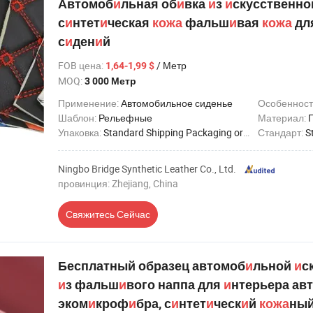
Автомоб
и
льная об
и
вка
и
з
и
скусственно
с
и
нтет
и
ческая
кожа
фальш
и
вая
кожа
дл
с
и
ден
и
й
FOB цена
:
/ Метр
1,64-1,99 $
MOQ:
3 000 Метр
Применение:
Автомобильное сиденье
Особенност
Шаблон:
Рельефные
Материал:
Упаковка:
Standard Shipping Packaging or Customized
Стандарт:
St
Ningbo Bridge Synthetic Leather Co., Ltd.
провинция: Zhejiang, China
Свяжитесь Сейчас
Бесплатный образец автомоб
и
льной
и
с
и
з фальш
и
вого наппа для
и
нтерьера ав
эком
и
кроф
и
бра, с
и
нтет
и
ческ
и
й
кожа
ный