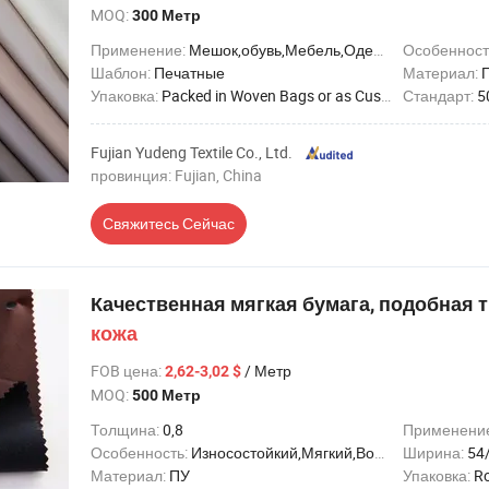
MOQ:
300 Метр
Применение:
Мешок,обувь,Мебель,Одежда,Декоративный,Автомобильное сиденье,Домашний текстиль,Перчатки,Блокнот,Футбол,Подкладка,Ремень,Гольф,Плащ
Особенност
Шаблон:
Печатные
Материал:
Упаковка:
Packed in Woven Bags or as Customer's Request
Стандарт:
5
Fujian Yudeng Textile Co., Ltd.
провинция: Fujian, China
Свяжитесь Сейчас
Качественная мягкая бумага, подобная 
кожа
FOB цена
:
/ Метр
2,62-3,02 $
MOQ:
500 Метр
Толщина:
0,8
Применени
Особенность:
Износостойкий,Мягкий,Водонепроницаемый,Эластичный,Анти-роса
Ширина:
54/
Материал:
ПУ
Упаковка:
Ro