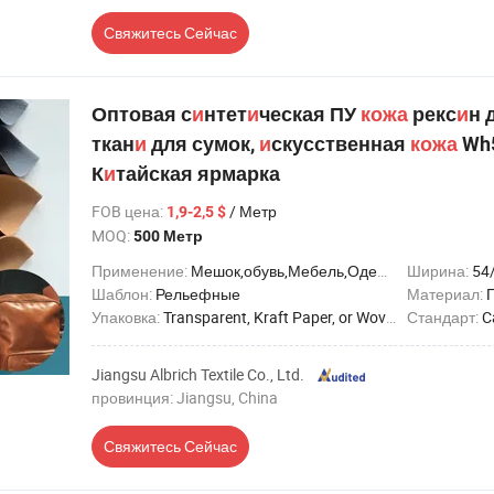
Свяжитесь Сейчас
Оптовая с
и
нтет
и
ческая ПУ
кожа
рекс
и
н 
ткан
и
для сумок,
и
скусственная
кожа
Wh5
К
и
тайская ярмарка
FOB цена
:
/ Метр
1,9-2,5 $
MOQ:
500 Метр
Применение:
Мешок,обувь,Мебель,Одежда,Декоративный,Автомобильное сиденье,Домашний текстиль,Перчатки,Блокнот,Футбол,Подкладка,Ремень,Гольф,Плащ
Ширина:
54/
Шаблон:
Рельефные
Материал:
Упаковка:
Transparent, Kraft Paper, or Woven Bag
Стандарт:
C
Jiangsu Albrich Textile Co., Ltd.
провинция: Jiangsu, China
Свяжитесь Сейчас