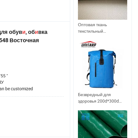
Оптовая ткань
текстильный
для обув
и
, об
и
вка
синтетический PU кожа
48 Восточная
ПВХ рексин
искусственный
микрофибра
материалы для обуви
55 "
ПУ
an be customized
Безвредный для
здоровья 200d*300d
400g ПВХ
ламинированный тент
из винилового
материала для рюкзака