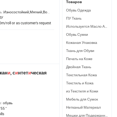
Товаров
обувного материала
Обувь Одежда
ь:
Износостойкий,Мягкий,Водонепроницаемый,Эластичный,Анти-роса
ПУ
ПУ Ткань
0m/roll or as customer's request
Используется Масло Автомобиля
Обувь Сумки
Кожаная Упаковка
Ткань для Обуви
Печать на Коже
Двойная Ткань
ткан
и
, с
и
нтет
и
ческая
Текстильная Кожа
Текстиль и Кожа
из Текстиля и Кожи
Мебель для Сумок
е:
обувь
Нетканый Материал
55 "
lls
Мешки для Подержанной Одежды