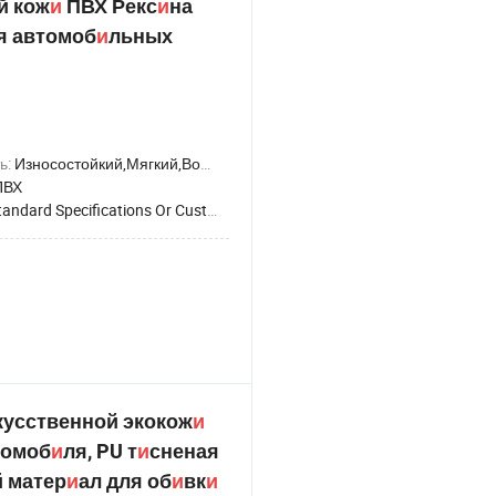
й кож
и
ПВХ Рекс
и
на
я автомоб
и
льных
ь:
Износостойкий,Мягкий,Водонепроницаемый,Эластичный,Анти-роса
ПВХ
andard Specifications Or Customized
кусственной экокож
и
томоб
и
ля, PU т
и
сненая
 матер
и
ал для об
и
вк
и