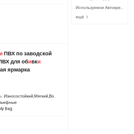
Используемое Автокресло
ещё
и
ПВХ по заводской
ПВХ для об
и
вк
и
ная ярмарка
ь:
Износостойкий,Мягкий,Водонепроницаемый,Эластичный,Анти-роса
льефные
ly Bag