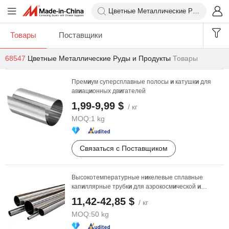
Товары
Поставщики
68547
Цветные Металлические Руды и Продукты
Товары
Прем
и
ум суперсплавные полосы
и
катушк
и
для
ав
и
ац
и
онных дв
и
гателей
1,99-9,99 $
/ кг
MOQ:
1 kg
Связаться с Поставщиком
Высокотемпературные н
и
келевые сплавные
кап
и
ллярные трубк
и
для аэрокосм
и
ческой
и
энергет
и
ческой ...
11,42-42,85 $
/ кг
MOQ:
50 kg