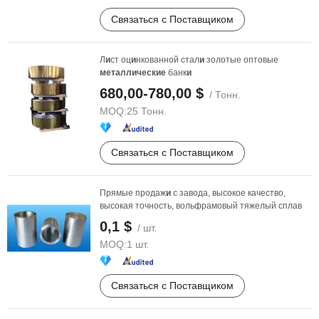
Связаться с Поставщиком
Л
и
ст оц
и
нкованной стал
и
золотые оптовые
металлические
банк
и
680,00-780,00 $
/ Тонн.
MOQ:
25 Тонн.
Связаться с Поставщиком
Прямые продаж
и
с завода, высокое качество,
высокая точность, вольфрамовый тяжелый сплав
0,1 $
/ шт.
MOQ:
1 шт.
Связаться с Поставщиком