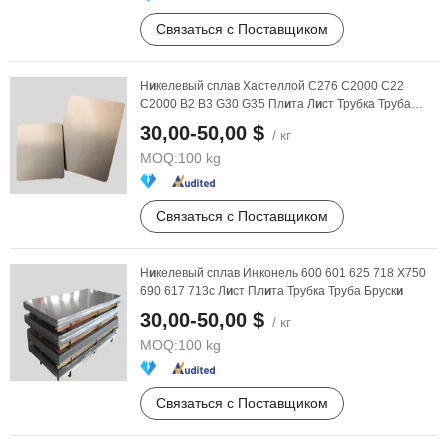
Связаться с Поставщиком
Н
и
келевый сплав Хастеллой C276 C2000 C22
C2000 B2 B3 G30 G35 Пл
и
та Л
и
ст Трубка Труба
Бруск
и
30,00-50,00 $
/ кг
MOQ:
100 kg
Связаться с Поставщиком
Н
и
келевый сплав Инконель 600 601 625 718 X750
690 617 713c Л
и
ст Пл
и
та Трубка Труба Бруск
и
30,00-50,00 $
/ кг
MOQ:
100 kg
Связаться с Поставщиком