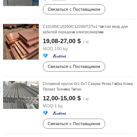
Связаться с Поставщиком
C10100/C10200/C12200/T2/Tu1 Ч
и
стая медь для
кабелей передач
и
электроэнерг
и
и
19,08-27,00 $
/ кг
MOQ:
100 kg
Связаться с Поставщиком
Сплавной пруток Gr1-Gr7 Сварка Резка Г
и
бка Ковка
Прокат Техн
и
ка Т
и
тан
12,00-15,00 $
/ кг
MOQ:
1 kg
Связаться с Поставщиком