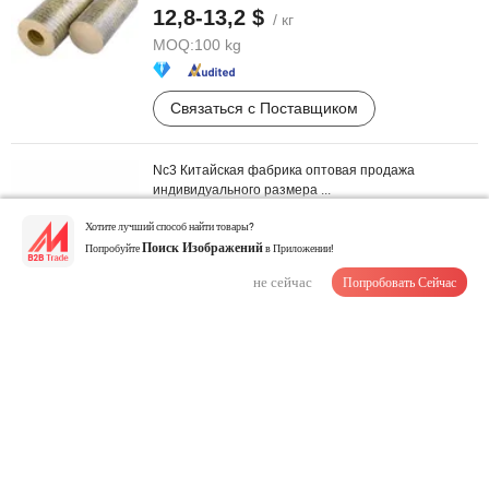
12,8-13,2 $
/ кг
MOQ:
100 kg
Связаться с Поставщиком
Nc3 Китайская фабрика оптовая продажа
индивидуального размера ...
299,00-388,00 $
/ кг
Хотите лучший способ найти товары?
Попробуйте
Поиск Изображений
MOQ:
1 kg
в Приложении!
не сейчас
Попробовать Сейчас
Связаться с Поставщиком
99.9% Мишень для напыления никель-хром-
алюминий для вакуумного покрытия в ...
55,00 $
/ шт.
MOQ:
1 шт.