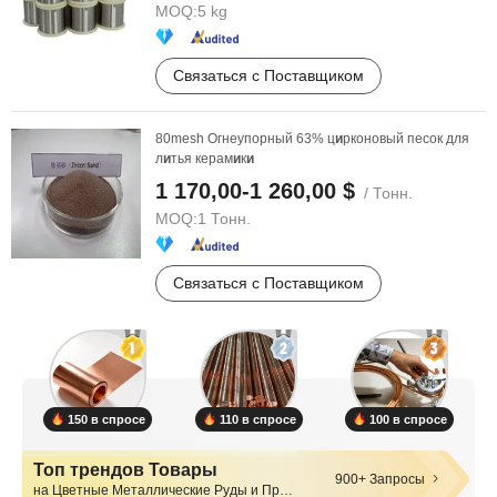
MOQ:
5 kg
Связаться с Поставщиком
80mesh Огнеупорный 63% ц
и
рконовый песок для
л
и
тья керам
и
к
и
1 170,00-1 260,00 $
/ Тонн.
MOQ:
1 Тонн.
Связаться с Поставщиком
150 в спросе
110 в спросе
100 в спросе
Топ трендов Товары
900+ Запросы
на Цветные Металлические Руды и Продукты