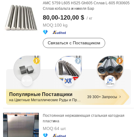
АМС 5759 L605 HS25 Gh605 Сплав L-605 R30605
Сплав кобальта
и
н
и
келя Бар
80,00-120,00 $
/ кг
MOQ:
100 kg
Связаться с Поставщиком
Популярные Поставщики
39 300+ Запросы
на Цветные Металлические Руды и Продукты
Постоянная нержавеющая стальная катодная
пласт
и
на
MOQ:
64 шт.