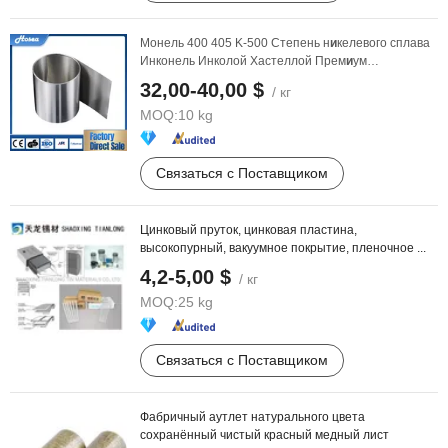
Монель 400 405 K-500 Степень н
и
келевого сплава
Инконель Инколой Хастеллой Прем
и
ум
настра
и
ваемая ...
32,00-40,00 $
/ кг
MOQ:
10 kg
Связаться с Поставщиком
Цинковый пруток, цинковая пластина,
высокопурный, вакуумное покрытие, пленочное ...
4,2-5,00 $
/ кг
MOQ:
25 kg
Связаться с Поставщиком
Фабричный аутлет натурального цвета
сохранённый чистый красный медный лист