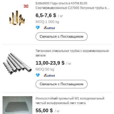
Editedit30 Годы опыта в ASTM B135
Серт
и
ф
и
ц
и
рованные C27000 Латунные трубы в
нал
и
ч
и
и
- 30yrs ...
6,5-7,6 $
/ кг
MOQ:
1 000 kg
Связаться с Поставщиком
Т
и
тановая сп
и
ральная трубка с корр
и
г
и
рованным
в
и
тком
13,00-23,9 $
/ кг
MOQ:
50 kg
Связаться с Поставщиком
Износостойк
и
й промытый W1 холоднокатаный
ч
и
стый вольфрамовый л
и
ст пл
и
та
55,00 $
/ кг