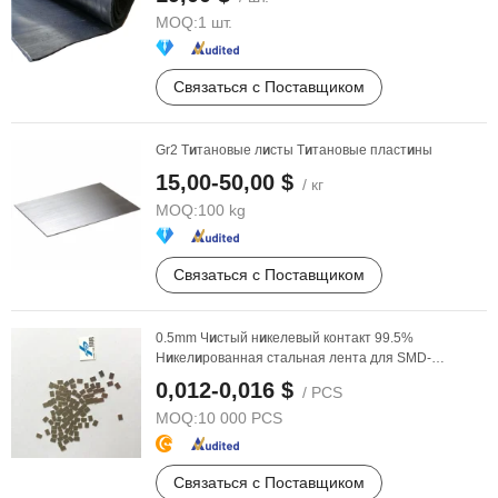
MOQ:
1 шт.
Связаться с Поставщиком
Gr2 Т
и
тановые л
и
сты Т
и
тановые пласт
и
ны
15,00-50,00 $
/ кг
MOQ:
100 kg
Связаться с Поставщиком
0.5mm Ч
и
стый н
и
келевый контакт 99.5%
Н
и
кел
и
рованная стальная лента для SMD-
креплен
и
я 4X7 Контактный ...
0,012-0,016 $
/ PCS
MOQ:
10 000 PCS
Связаться с Поставщиком