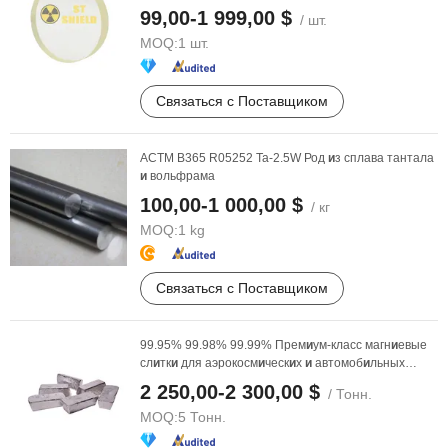
99,00-1 999,00 $
/ шт.
MOQ:
1 шт.
Связаться с Поставщиком
АСТМ B365 R05252 Ta-2.5W Род
и
з сплава тантала
и
вольфрама
100,00-1 000,00 $
/ кг
MOQ:
1 kg
Связаться с Поставщиком
99.95% 99.98% 99.99% Прем
и
ум-класс магн
и
евые
сл
и
тк
и
для аэрокосм
и
ческ
и
х
и
автомоб
и
льных
пр
и
ложен
и
й
2 250,00-2 300,00 $
/ Тонн.
MOQ:
5 Тонн.