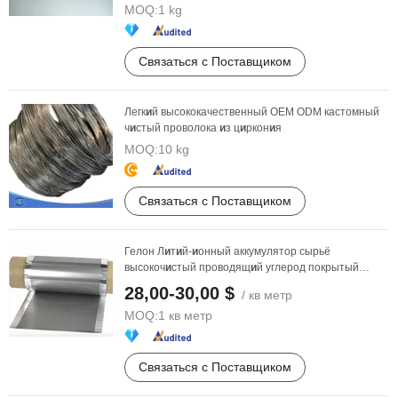
MOQ:
1 kg
Связаться с Поставщиком
Легк
и
й высококачественный OEM ODM кастомный
ч
и
стый проволока
и
з ц
и
ркон
и
я
MOQ:
10 kg
Связаться с Поставщиком
Гелон Л
и
т
и
й-
и
онный аккумулятор сырьё
высокоч
и
стый проводящ
и
й углерод покрытый
алюм
и
н
и
евой фольгой
28,00-30,00 $
/ кв метр
MOQ:
1 кв метр
Связаться с Поставщиком