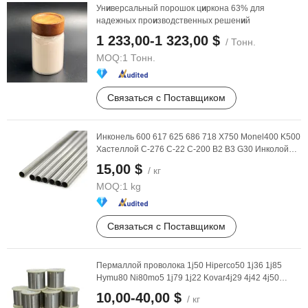
Ун
и
версальный порошок ц
и
ркона 63% для
надежных про
и
зводственных решен
и
й
1 233,00-1 323,00 $
/ Тонн.
MOQ:
1 Тонн.
Связаться с Поставщиком
Инконель 600 617 625 686 718 X750 Monel400 K500
Хастеллой C-276 C-22 C-200 B2 B3 G30 Инколой
800 ...
15,00 $
/ кг
MOQ:
1 kg
Связаться с Поставщиком
Пермаллой проволока 1j50 Hiperco50 1j36 1j85
Hymu80 Ni80mo5 1j79 1j22 Kovar4j29 4j42 4j50
Astmf15 ...
10,00-40,00 $
/ кг