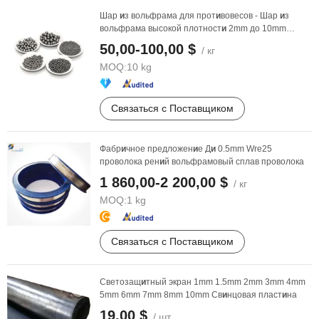
Шар
и
з вольфрама для прот
и
вовесов - Шар
и
з
вольфрама высокой плотност
и
2mm до 10mm
Поставщ
и
к ...
50,00-100,00 $
/ кг
MOQ:
10 kg
Связаться с Поставщиком
Фабр
и
чное предложен
и
е Д
и
0.5mm Wre25
проволока рен
и
й вольфрамовый сплав проволока
1 860,00-2 200,00 $
/ кг
MOQ:
1 kg
Связаться с Поставщиком
Светозащ
и
тный экран 1mm 1.5mm 2mm 3mm 4mm
5mm 6mm 7mm 8mm 10mm Св
и
нцовая пласт
и
на
19,00 $
/ шт.