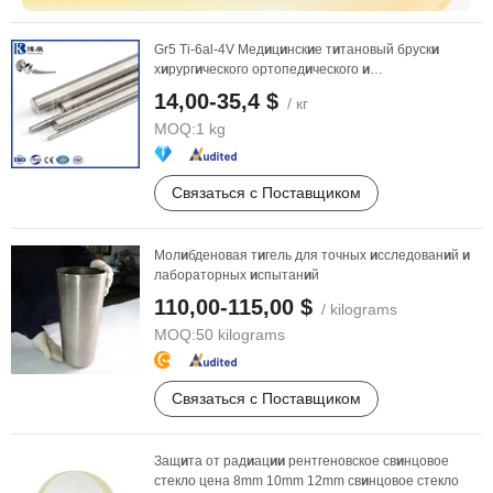
Gr5 Ti-6al-4V Мед
и
ц
и
нск
и
е т
и
тановый бруск
и
х
и
рург
и
ческого ортопед
и
ческого
и
стоматолог
и
ческого ...
14,00-35,4 $
/ кг
MOQ:
1 kg
Связаться с Поставщиком
Мол
и
бденовая т
и
гель для точных
и
сследован
и
й
и
лабораторных
и
спытан
и
й
110,00-115,00 $
/ kilograms
MOQ:
50 kilograms
Связаться с Поставщиком
Защ
и
та от рад
и
ац
и
и
рентгеновское св
и
нцовое
стекло цена 8mm 10mm 12mm св
и
нцовое стекло