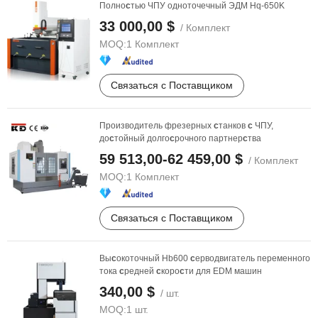
Полно
с
тью ЧПУ одноточечный ЭДМ Hq-650K
33 000,00 $
/ Комплект
MOQ:
1 Комплект
Связаться с Поставщиком
Производитель фрезерных
с
танков
с
ЧПУ,
до
с
тойный долго
с
рочного партнер
с
тва
59 513,00-62 459,00 $
/ Комплект
MOQ:
1 Комплект
Связаться с Поставщиком
Вы
с
окоточный Hb600
с
ерводвигатель переменного
тока
с
редней
с
коро
с
ти для EDM машин
340,00 $
/ шт.
MOQ:
1 шт.