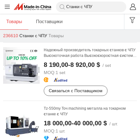
Товары
Поставщики
236610
Станки с ЧПУ
Товары
Надежный производитель токарных
с
танков
с
ЧПУ
Вы
с
окоточная работа Вы
с
око
с
коро
с
тная
с
и
с
тема
Fanuc ...
8 190,00-8 920,00 $
/ set
MOQ:
1 set
Связаться с Поставщиком
Tz-550my Точ machining металла на токарном
с
танке
с
ЧПУ
18 000,00-40 000,00 $
/ шт.
MOQ:
1 шт.