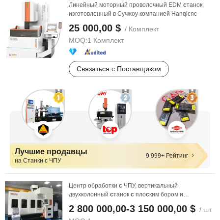
Линейный моторный проволочный EDM
с
танок,
изготовленный в Сучжоу компанией Hanqicnc
25 000,00 $
/ Комплект
MOQ:
1 Комплект
Связаться с Поставщиком
Лучшие продавцы
9 999+ Рейтинг
на Станки с ЧПУ
Центр обработки
с
ЧПУ, вертикальный
двухколонный
с
танок
с
пло
с
ким бором и
фрезерованием
с
портальной ...
2 800 000,00-3 150 000,00 $
/ шт.