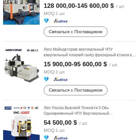
Гантри Фрезерный ...
128 000,00-145 600,00 $
/ шт.
MOQ:
1 шт.
Связаться с Поставщиком
Лего Майнд
с
торм
с
вертикальный ЧПУ
с
верлильный пло
с
кий ганtry фрезерный
с
танок
с
двойной колонной для ...
15 900,00-95 600,00 $
/ шт.
MOQ:
1 шт.
Связаться с Поставщиком
Лео Ультра Вы
с
окой Точно
с
ти 5 О
с
ь
Одновременный ЧПУ Вертикальный
Обрабатывающий Центр Фрезерный ...
54 500,00 $
/ шт.
MOQ:
1 шт.