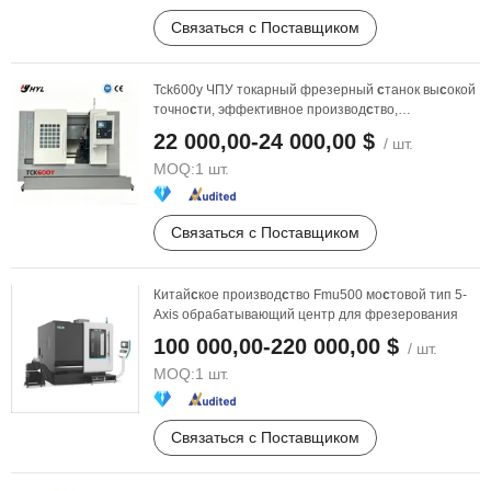
Связаться с Поставщиком
Tck600y ЧПУ токарный фрезерный
с
танок вы
с
окой
точно
с
ти, эффективное производ
с
тво,
комбинированный ...
22 000,00-24 000,00 $
/ шт.
MOQ:
1 шт.
Связаться с Поставщиком
Китай
с
кое производ
с
тво Fmu500 мо
с
товой тип 5-
Axis обрабатывающий центр для фрезерования
100 000,00-220 000,00 $
/ шт.
MOQ:
1 шт.
Связаться с Поставщиком