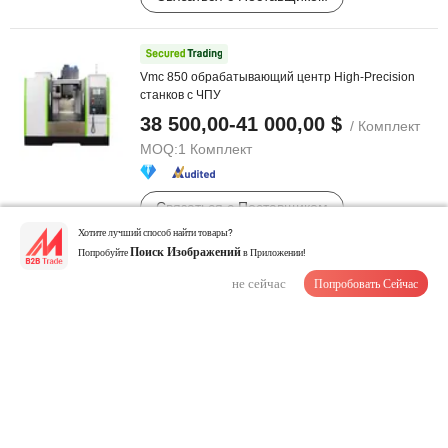
Vmc 850 обрабатывающий центр High-Precision
станков с ЧПУ
38 500,00-41 000,00 $
/ Комплект
MOQ:
1 Комплект
Связаться с Поставщиком
Хотите лучший способ найти товары?
Попробуйте
Поиск Изображений
в Приложении!
Znc450 Машина для электроэрозионной обработки
не сейчас
с погружным электродом 450 ...
Попробовать Сейчас
6 500,00-9 000,00 $
/ Комплект
MOQ:
1 Комплект
Связаться с Поставщиком