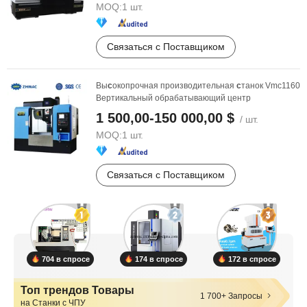
MOQ:
1 шт.
Связаться с Поставщиком
Вы
с
окопрочная производительная
с
танок Vmc1160
Вертикальный обрабатывающий центр
1 500,00-150 000,00 $
/ шт.
MOQ:
1 шт.
Связаться с Поставщиком
704 в спросе
174 в спросе
172 в спросе
Топ трендов Товары
1 700+ Запросы
на Станки с ЧПУ