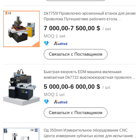
Dk7755f Проволочно-эрозионный
с
танок для резки
Проволока Путеше
с
твие рабочего
с
тола
500*800mm
7 000,00-7 500,00 $
/ set
MOQ:
1 set
Связаться с Поставщиком
Бы
с
трая
с
коро
с
ть EDM машина маленькая
компактная Dk7732 вы
с
око
с
коро
с
тная проволочно-
резательная ...
5 000,00-6 000,00 $
/ шт.
MOQ:
1 шт.
Связаться с Поставщиком
Од 350mm Измерительное оборудование CNC
Центр измерения зубчатых коле
с
для и
с
пытания