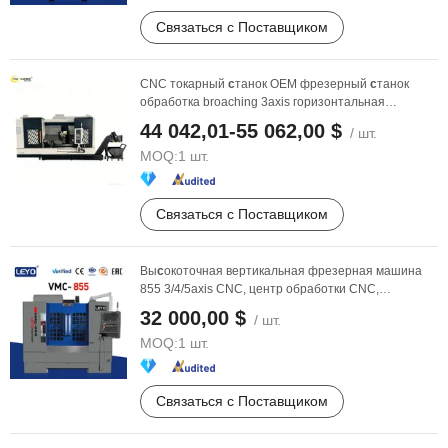
Связаться с Поставщиком
CNC токарный
с
танок OEM фрезерный
с
танок
обработка broaching 3axis горизонтальная
фрезеровка ...
44 042,01-55 062,00 $
/ шт.
MOQ:
1 шт.
Связаться с Поставщиком
Вы
с
окоточная вертикальная фрезерная машина
855 3/4/5axis CNC, центр обработки CNC,
с
верлильная ...
32 000,00 $
/ шт.
MOQ:
1 шт.
Связаться с Поставщиком