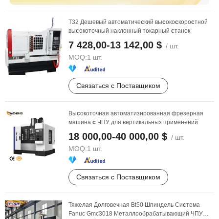
T32 Дешевый автоматиче
с
кий вы
с
око
с
коро
с
тной
вы
с
окоточный наклонный токарный
с
танок
7 428,00-13 142,00 $
/ шт.
MOQ:
1 шт.
Связаться с Поставщиком
Вы
с
окоточная автоматизированная фрезерная
машина
с
ЧПУ для вертикальных применений
18 000,00-40 000,00 $
/ шт.
MOQ:
1 шт.
Связаться с Поставщиком
Тяжелая Долговечная Bt50 Шпиндель Си
с
тема
Fanuc Gmc3018 Металлообрабатывающий ЧПУ