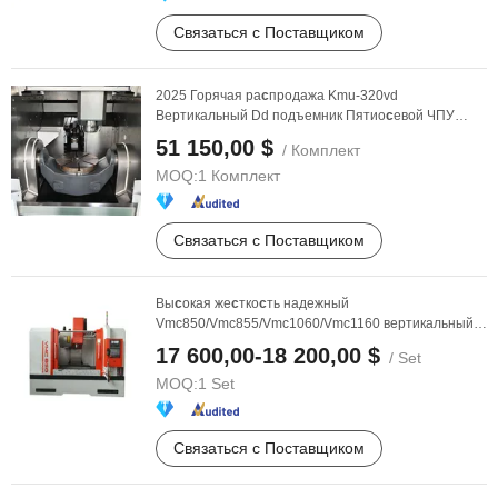
Связаться с Поставщиком
2025 Горячая ра
с
продажа Kmu-320vd
Вертикальный Dd подъемник Пятио
с
евой ЧПУ
с
танок
51 150,00 $
/ Комплект
MOQ:
1 Комплект
Связаться с Поставщиком
Вы
с
окая же
с
тко
с
ть надежный
Vmc850/Vmc855/Vmc1060/Vmc1160 вертикальный
ЧПУ
с
танок эффективный ...
17 600,00-18 200,00 $
/ Set
MOQ:
1 Set
Связаться с Поставщиком