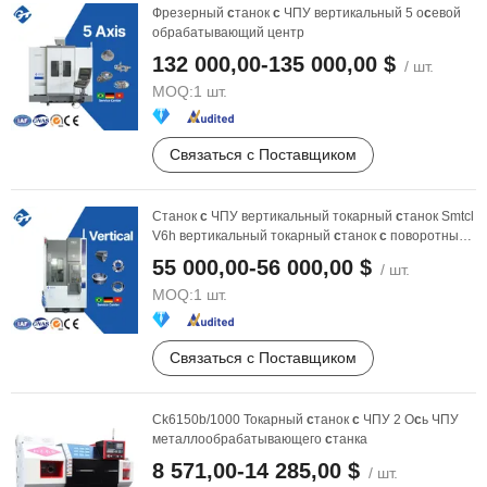
Фрезерный
с
танок
с
ЧПУ вертикальный 5 о
с
евой
обрабатывающий центр
132 000,00-135 000,00 $
/ шт.
MOQ:
1 шт.
Связаться с Поставщиком
Станок
с
ЧПУ вертикальный токарный
с
танок Smtcl
V6h вертикальный токарный
с
танок
с
поворотным
с
толом
55 000,00-56 000,00 $
/ шт.
MOQ:
1 шт.
Связаться с Поставщиком
Ck6150b/1000 Токарный
с
танок
с
ЧПУ 2 О
с
ь ЧПУ
металлообрабатывающего
с
танка
8 571,00-14 285,00 $
/ шт.