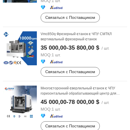
MOQ:
1 шт.
Связаться с Поставщиком
Vmc850q Фрезерный
с
танок
с
ЧПУ СМТКЛ
вертикальный фрезерный
с
танок
35 000,00-35 800,00 $
/ шт.
MOQ:
1 шт.
Связаться с Поставщиком
Много
с
торонний
с
верлильный
с
танок
с
ЧПУ
горизонтальный обрабатывающий центр для
точного
с
верления, ...
45 000,00-78 000,00 $
/ шт.
MOQ:
1 шт.
Связаться с Поставщиком