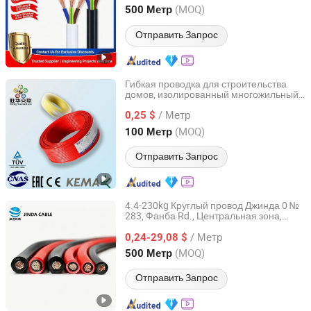
InnerMongolia, China
с 2026
(MOQ)
500 Метр
Отправить Запрос
Гибкая проводка для строительства
домов, изолированный многожильный
Shenghua Jiaolian Cable(Henan) Co., Ltd.
провод с ПЭ/ПВХ для подключения
/ Метр
электричества
0,25 $
Henan, China
с 2025
(MOQ)
100 Метр
Отправить Запрос
4.4-230kg Круглый провод Джинда 0 №
283, Фанба Rd., Центральная зона,
Inner Mongolia Zhengbiao Jinda Cable Co., Ltd.
Теда, Тяньцзинь Надежный H1z2z2-K
/ Метр
Солнечный
0,24-29,08 $
кабель
InnerMongolia, China
с 2026
(MOQ)
500 Метр
Отправить Запрос