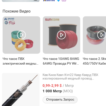
Похожие Видео
Что такое ПВХ
Что такое 10AWG 8AWG
Что такое 2.5k
электрический медный
6AWG Провода PV Wire
450/750V Каб
сердечник кабель
Xlpo медные
электрический
строительная изоляция
алюминиевые
ПВХ Китайский
Квв Киев Кввп Kvv22 Кввр Квврд ПВХ
гибкий электрический
электрические
изолированный медный провод
Henan Jinshui Cable Group Co., Ltd.
контрольный электрический
кабель
гибкий провод
солнечные провода для
/ Метр
электрический провод
0,99-2,99 $
кабель
системы солнечной
Henan, China
с 2007
(MOQ)
1 000 Метр
энергии
Отправить Запрос