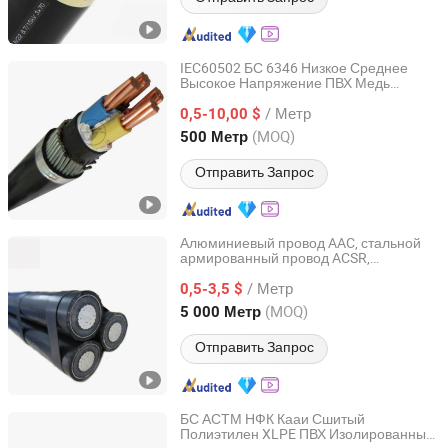
IEC60502 БС 6346 Низкое Среднее
Высокое Напряжение ПВХ Медь
Henan Jinshui Cable Group Co., Ltd.
Электрический Гибкий Резиновый XLPE
/ Метр
Изолированный Энергетический
0,5-10,00 $
Электрический Кабель Электрический
Henan, China
с 2007
(MOQ)
500 Метр
Провода Кабель
Отправить Запрос
Алюминиевый провод AAC, стальной
армированный провод ACSR,
Henan Jinshui Cable Group Co., Ltd.
алюминиевый провод AAAC,
/ Метр
изолированный
XLPE,
0,5-3,5 $
кабель
изолированный
PVC,
кабель
Henan, China
с 2007
(MOQ)
5 000 Метр
воздушный
АБК, overhead
кабель
, электрический провод
кабель
Отправить Запрос
БС АСТМ НФК Кааи Сшитый
Полиэтилен XLPE ПВХ Изолированный
Henan Jinshui Cable Group Co., Ltd.