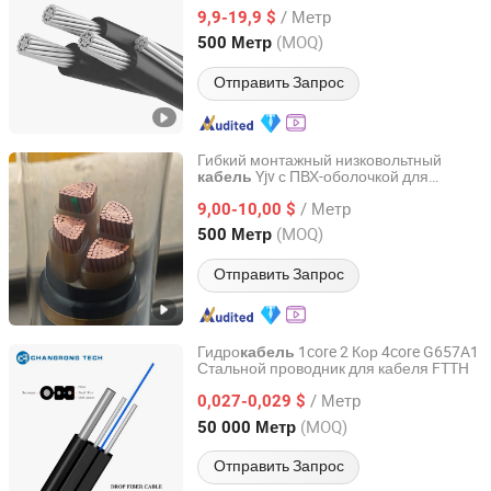
ААС АААС АСР Провода Триплекс
/ Метр
Сервисный Кабель Электрический
9,9-19,9 $
Провод Электрический Кабель
Henan, China
с 2007
(MOQ)
500 Метр
Отправить Запрос
Гибкий монтажный низковольтный
Yjv с ПВХ-оболочкой для
кабель
Qinghai Xinbang Cable Co., Ltd.
строительных электрических проводов
/ Метр
XLPE
9,00-10,00 $
Qinghai, China
с 2025
(MOQ)
500 Метр
Отправить Запрос
Гидро
1core 2 Кор 4core G657A1
кабель
Стальной проводник для кабеля FTTH
Anhui Changrong Optical Fiber & Cable Technology Co.,
Ltd.
/ Метр
0,027-0,029 $
(MOQ)
50 000 Метр
Anhui, China
с 2023
Отправить Запрос