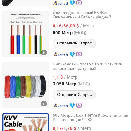
Джинда Долговечный BV/Bvr
Одножильный Кабель Медный
Inner Mongolia Zhengbiao Jinda Cable Co., Ltd.
Электрический Провод для Надежных
/ Метр
Соединений
0,16-36,09 $
InnerMongolia, China
с 2026
(MOQ)
500 Метр
Отправить Запрос
Силиконовый провод 16 mm2 гибкий
высокотемпературный
Chang'an International Trade (Henan) Co., Ltd.
аккумуляторный солнечный
/ Метр
инверторный сварочный
1,1 $
кабель
Henan, China
с 2026
(MOQ)
3 050 Метр
Отправить Запрос
500 Метры Лсох 1.5mm Кабель питания
Рвв с изоляцией ПВХ
Inner Mongolia Zhengbiao Jinda Cable Co., Ltd.
/ Метр
0,17-1,76 $