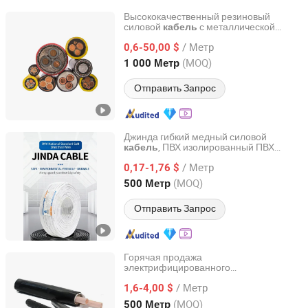
Высококачественный резиновый
силовой
с металлической
кабель
Henan Yuyunxin Cable Co., Ltd.
броней для низкого и среднего
/ Метр
напряжения, алюминиевый
0,6-50,00 $
изолированный электрический
кабель
Henan, China
с 2026
(MOQ)
1 000 Метр
с ПВХ-броней и стальной проволокой,
CE
Отправить Запрос
Джинда гибкий медный силовой
, ПВХ изолированный ПВХ
кабель
Inner Mongolia Zhengbiao Jinda Cable Co., Ltd.
оболочкой электрический провод,
/ Метр
многожильный гибкий
с
0,17-1,76 $
кабель
оболочкой для строительных и
InnerMongolia, China
с 2026
(MOQ)
500 Метр
промышленных проводок
Отправить Запрос
Горячая продажа
электрифицированного
Tianjin Guanyu Electric Wire and Cable Co., Ltd.
железнодорожного медного
/ Метр
сердечника XLPE изолированного
1,6-4,00 $
алюминиевого провода
Tianjin, China
с 2026
(MOQ)
500 Метр