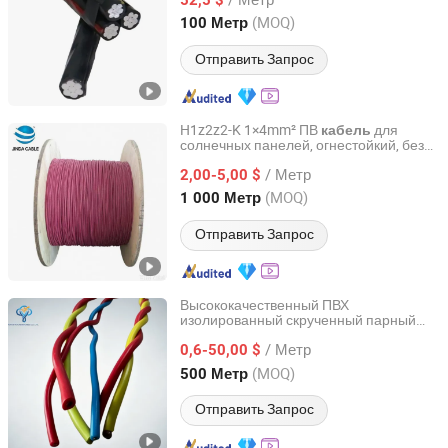
линии передачи
Henan, China
с 2026
(MOQ)
100 Метр
Отправить Запрос
H1z2z2-K 1×4mm² ПВ
для
кабель
солнечных панелей, огнестойкий, без
Inner Mongolia Zhengbiao Jinda Cable Co., Ltd.
галогенов
/ Метр
2,00-5,00 $
InnerMongolia, China
с 2026
(MOQ)
1 000 Метр
Отправить Запрос
Высококачественный ПВХ
изолированный скрученный парный
Henan Yuyunxin Cable Co., Ltd.
медный электрический провод
/ Метр
резиновый электрический провод для
0,6-50,00 $
изолированного гибкого скрученного
Henan, China
с 2026
(MOQ)
500 Метр
парного кабеля Rvs
Отправить Запрос