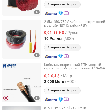
Отправить Запрос
2.5kv 450/750V Кабель электрический
медный/ПВХ Китайский BV
Shanghai Shenghua Cable Co., Ltd.
/ Рулон
0,01-99,9 $
Shanghai, China
с 2023
(MOQ)
10 Роллы
Отправить Запрос
Кабель электрический ТПН медный
строительный промышленный 10AWG
Jiangsu Jinling Cable Co., Ltd.
12AWG нейлоновый
/ Метр
0,2-0,4 $
Jiangsu, China
с 2017
(MOQ)
2 000 Метр
Отправить Запрос
8.7/10kv 8.7/15kv Сшитый