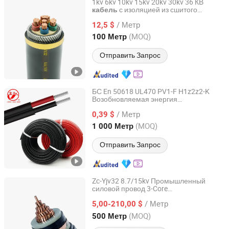
1kv 6kv 10kv 15kv 20kv 30kv 36 КВ
с изоляцией из сшитого
кабель
Chang'an International Trade (Henan) Co., Ltd.
полиэтилена, медный провод,
/ Метр
алюминиевый провод, ПВХ силовой
12,5 $
кабель
Henan, China
с 2026
(MOQ)
100 Метр
Отправить Запрос
БС En 50618 UL470 PV1-F H1z2z2-K
Возобновляемая энергия
Henan Jinshui Cable Group Co., Ltd.
Фотовольтаические системы
/ Метр
Электрический солнечный
0,39 $
кабель
Электрический провод
Henan, China
с 2007
(MOQ)
1 000 Метр
Отправить Запрос
Zc-Yjv32 8.7/15kv Промышленный
силовой провод 3-Core
Suzhou Weiran Electric Power Technology Co., Ltd.
Высоковольтный
кабель
/ Метр
5,00-210,00 $
Jiangsu, China
с 2025
(MOQ)
500 Метр