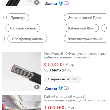
Электрический Провод и Кабель
Силовой Кабель
Кабельный Жгут
Стальной трос
Фотоэлектрический Кабель
Связной Кабель
Устойчивый к УФ-излучению сервисный
с концентрическими
кабель
Henan Jinshui Cable Group Co., Ltd.
проводниками 8000series
/ Метр
алюминиевый сплав 2*8 электрический
0,5-1,00 $
провод
кабель
Henan, China
с 2007
(MOQ)
500 Метр
Отправить Запрос
Гибкий сплошной медный
алюминиевый провод с ПВХ изоляцией
Henan Jinshui Cable Group Co., Ltd.
для электрических кабелей в домах
/ Метр
1,99-3,99 $