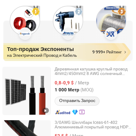
Топ-продаж Экспоненты
9 999+ Рейтинг
на Электрический Провод и Кабель
Деревянная катушка круглый провод
4mm2/450mm2 8 AWG солнечный
ZHEJIANG MEITONG CONDUCTOR TECHNOLOGY CO.,
4mm2
кабель
LTD.
/ Метр
0,8-0,9 $
(MOQ)
1 000 Метр
Zhejiang, China
с 2020
Отправить Запрос
3/0AWG Шеллбарк Iceas-61-402
Алюминиевый покрытый провод HDPE,
Chang'an International Trade (Henan) Co., Ltd.
водонепроницаемый AAAC, XLPE
/ Метр
для воздушной вторичной
52,5 $
кабель