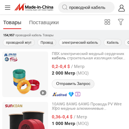
Товары
Поставщики
проводной кабель
Товары
154,957
проводной жгут
Провод
электрический кабель
Кабель
ПВХ электрический медный сердечник
строительная изоляция гибкий
кабель
Jiangsu Jinling Cable Co., Ltd.
электрический гибкий провод
/ Метр
0,2-0,4 $
Jiangsu, China
с 2017
(MOQ)
2 000 Метр
Отправить Запрос
10AWG 8AWG 6AWG Провода PV Wire
Xlpo медные алюминиевые
Sunkean Cable Co., Ltd.
электрические солнечные провода для
/ Метр
системы солнечной энергии
0,36-0,4 $
Jiangsu, China
с 2024
(MOQ)
1 000 Метр