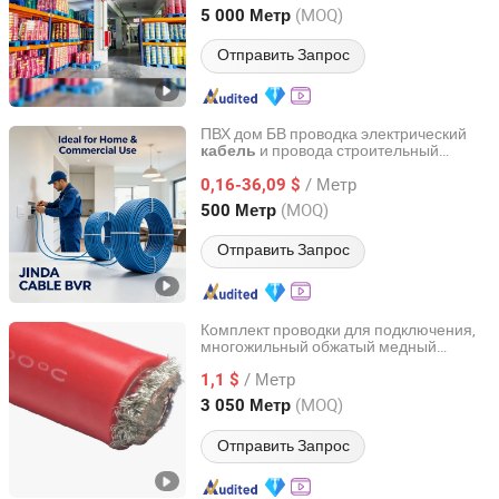
Henan, China
с 2007
(MOQ)
5 000 Метр
Отправить Запрос
ПВХ дом БВ проводка электрический
и провода строительный
кабель
Inner Mongolia Zhengbiao Jinda Cable Co., Ltd.
провод
/ Метр
0,16-36,09 $
InnerMongolia, China
с 2026
(MOQ)
500 Метр
Отправить Запрос
Комплект проводки для подключения,
многожильный обжатый медный
Chang'an International Trade (Henan) Co., Ltd.
провод, автомобильная батарея,
/ Метр
зарядка 16 AWG силиконовый
1,1 $
резиновый
кабель
Henan, China
с 2026
(MOQ)
3 050 Метр
Отправить Запрос