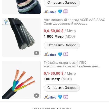
Отправить Запрос
Алюминиевый провод ACSR AAC AAAC
Camv Деревянный провод
Henan Yuyunxin Cable Co., Ltd.
Антиабразивный Водонепроницаемый
/ Метр
Надежная линия распределения
0,6-50,00 $
электроэнергии Yuyunxin Высокое
Henan, China
с 2026
(MOQ)
1 000 Метр
качество 0.6/1kv Алюминиевый провод
ABC Кабель OEM
Отправить Запрос
Гибкий электрический ПВХ
контрольный силовой
для
кабель
Tianjin Guanyu Electric Wire and Cable Co., Ltd.
строительства
/ Метр
0,1-30,00 $
Tianjin, China
с 2026
(MOQ)
100 Метр
Отправить Запрос