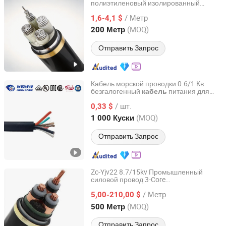
полиэтиленовый изолированный
Wuhong Wire&Cable Group Co., Ltd.
силовой
электрические
кабель
/ Метр
провода
1,6-4,1 $
Hebei, China
с 2026
(MOQ)
200 Метр
Отправить Запрос
Кабель морской проводки 0.6/1 Кв
безгалогенный
питания для
кабель
Shanghai Aein Wire & Cable Co., Ltd.
судов
/ шт.
0,33 $
Shanghai, China
с 2021
(MOQ)
1 000 Куски
Отправить Запрос
Zc-Yjv22 8.7/15kv Промышленный
силовой провод 3-Core
Suzhou Weiran Electric Power Technology Co., Ltd.
Высоковольтный
кабель
/ Метр
5,00-210,00 $
Jiangsu, China
с 2025
(MOQ)
500 Метр
Отправить Запрос