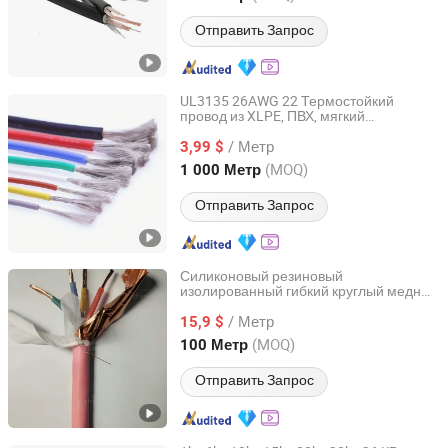
бронированного кабеля с оболочкой
XLPE силовых кабелей
Отправить Запрос
UL3135 26AWG 22 Термостойкий
провод из XLPE, ПВХ, мягкий
Chang'an International Trade (Henan) Co., Ltd.
силиконовый резиновый электрический
/ Метр
электронный
3,99 $
кабель
Henan, China
с 2026
(MOQ)
1 000 Метр
Отправить Запрос
Силиконовый резиновый
изолированный гибкий круглый медный
Chang'an International Trade (Henan) Co., Ltd.
провод с высокой температурной
/ Метр
стойкостью LSZH Cu XLPE PVC
15,9 $
электрический силовой
кабель
Henan, China
с 2026
(MOQ)
100 Метр
Отправить Запрос