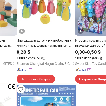
оки
Игрушка для детей - мини-боулинг с
Игрушка кролика с 
ки для
мягкими плюшевыми животными,
игрушках для детей
ных
набивная игрушка для малышей
конфеты
8,20
$
0,30
-
0,50
$
1 000 pieces
(MOQ)
100 carton
(MOQ)
LIMITED
Shantou Chenghai Huijun Crafts & Gifts Co., Ltd.
Sweet Kids Toy Cand
Отправить Запрос
Отправить Зап