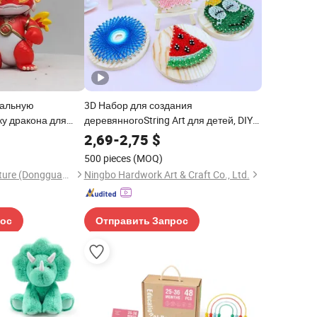
уальную
3D Набор для создания
ку дракона для
деревянногоString Art для детей, DIY
, модель игрушки,
игрушка для шитья и ткачества для
2,69
-
2,75
$
воображения и творчества
500 pieces
(MOQ)
Yiniao Animation Culture (Dongguan) Co., Ltd.
Ningbo Hardwork Art & Craft Co., Ltd.
рос
Отправить Запрос