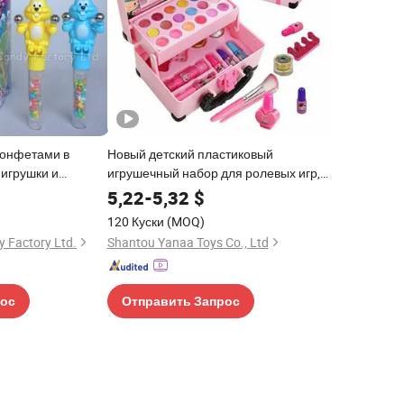
конфетами в
Новый детский пластиковый
 игрушки и
игрушечный набор для ролевых игр,
интерактивный, imaginative,
5,22
-
5,32
$
креативный, для девочек, ODM/OEM,
120 Куски
(MOQ)
набор для макияжа с мини-
y Factory Ltd.
Shantou Yanaa Toys Co., Ltd
косметичкой, игрушки для детей
рос
Отправить Запрос