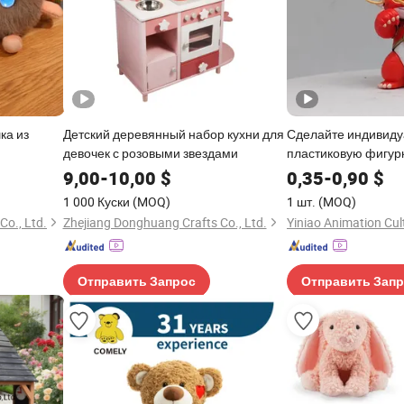
ка из
Детский деревянный набор кухни для
Сделайте индивид
девочек с розовыми звездами
пластиковую фигур
ителями и
маленьких животных
9,00
-
10,00
$
0,35
-
0,90
$
подарок для детей
1 000 Куски
(MOQ)
1 шт.
(MOQ)
o., Ltd.
Zhejiang Donghuang Crafts Co., Ltd.
Отправить Запрос
Отправить Зап