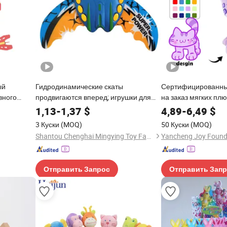
ый
Гидродинамические скаты
Сертифицированны
вного
продвигаются вперед; игрушки для
на заказ мягких пл
 для
детей, пляжный бассейн, водные
виде животных, ми
1,13
-
1,37
$
4,89
-
6,49
$
истками
брызги, игра с водными моделями
для детей, подарки
3 Куски
(MOQ)
50 Куски
(MOQ)
рыб
Shantou Chenghai Mingying Toy Factory
Отправить Запрос
Отправить Зап