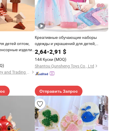
Креативные обучающие наборы
я детей оптом,
одежды и украшений для детей,
енсорные изделия
игрушки для ручной работы, модные
2,64
-
2,91
$
улярные
аксессуары для кукол, платья для
144 Куски
(MOQ)
чи и блоки,
девочек, игрушки для наряжания
Q)
Shantou Qunsheng Toys Co., Ltd
и Монтессори для
Lishui Wetoys Industry and Trading Co., Ltd.
льчиков
рос
Отправить Запрос