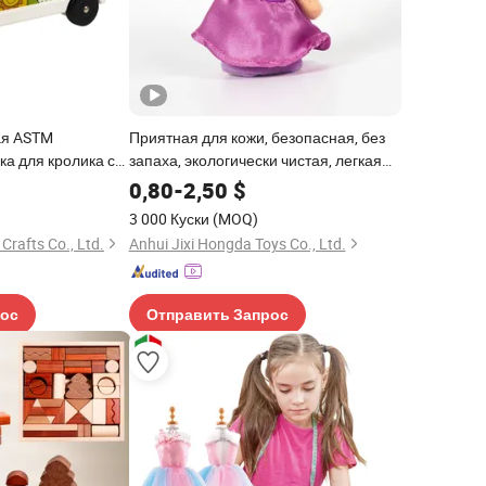
ая ASTM
Приятная для кожи, безопасная, без
а для кролика с
запаха, экологически чистая, легкая
ми для детей
игрушка для детей на рождественский
0,80
-
2,50
$
чулок
3 000 Куски
(MOQ)
rafts Co., Ltd.
Anhui Jixi Hongda Toys Co., Ltd.
рос
Отправить Запрос