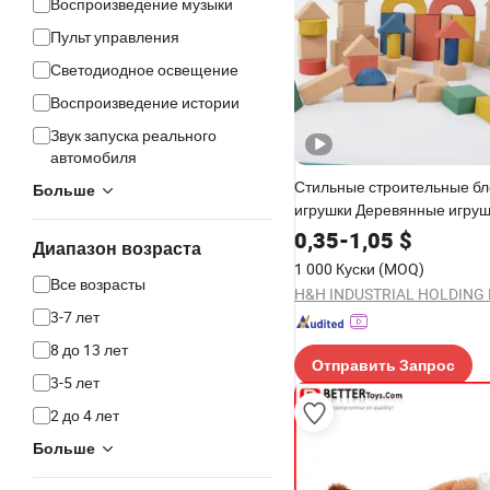
Воспроизведение музыки
Пульт управления
Светодиодное освещение
Воспроизведение истории
Звук запуска реального
автомобиля
Стильные строительные бл
Больше
игрушки Деревянные игруш
детей с набором натураль
0,35
-
1,05
$
Диапазон возраста
строительных игрушек
1 000 Куски
(MOQ)
Все возрасты
H&H INDUSTRIAL HOLDING 
3-7 лет
8 до 13 лет
Отправить Запрос
3-5 лет
2 до 4 лет
Больше