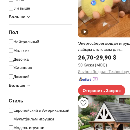
3 и выше
Больше
Пол
Нейтральный
Энергосберегающая игруш
лайкры с плюшем для
Мальчик
взаимодействия между род
26,70
-
29,90
$
Девочка
детьми
50 Куски
(MOQ)
Женщина
Suzhou Ruiguan Technology C
Дамский
Больше
Отправить Запрос
Стиль
Европейский и Американский
Мультфильм игрушки
Модель игрушки