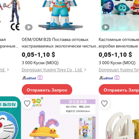
вая
OEM/ODM B2b Поставка оптовых
Кастомные оптовы
зрачные
настраиваемых экологически чистых
коробки виниловые
мые
слепых коробок детских пластиковых
персонажей подарк
0,05
-
1,10
$
0,05
-
1,10
$
 фигурки
игрушек для подарков на Рождество и
пластиковые колле
3 000 Куски
(MOQ)
3 000 Куски
(MOQ)
ая аниме
День благодарения
детские игрушки
td.
Dongguan Yuxing Toys Co., Ltd.
Dongguan Yuxing Toy
Отправить Запрос
Отправить Зап