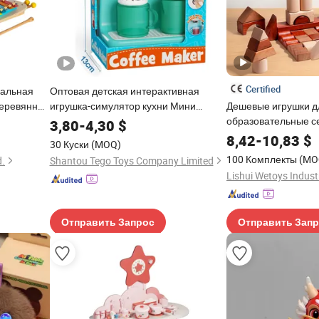
Certified
кальная
Оптовая детская интерактивная
деревянных
игрушка-симулятор кухни Мини
Дешевые игрушки дл
вательные
кофемашина
образовательные с
3,80
-
4,30
$
ные
для взрослых, поп
8,42
-
10,83
$
30 Куски
(MOQ)
строительные кирпи
100 Комплекты
(MO
d.
Shantou Tego Toys Company Limited
деревянные игрушк
детей, игры для ма
Отправить Запрос
Отправить Зап