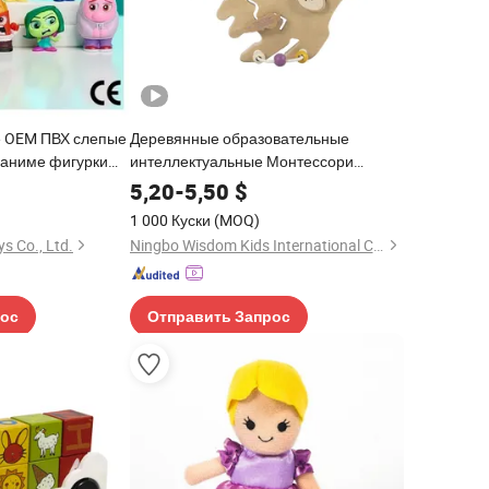
е OEM ПВХ слепые
Деревянные образовательные
 аниме фигурки
интеллектуальные Монтессори
и гладкие суставы
оптовые игрушки для детей, детские
5,20
-
5,50
$
кционные фигурки
DIY пазлы, игрушка-пазл с
1 000 Куски
(MOQ)
динозаврами
s Co., Ltd.
Ningbo Wisdom Kids International Co., Ltd.
рос
Отправить Запрос