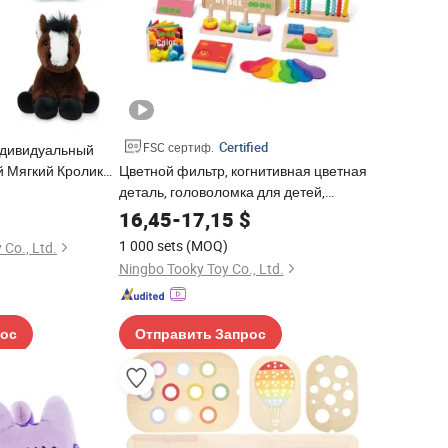
Certified
FSC сертиф.
ндивидуальный
 Мягкий Кролик
Цветной фильтр, когнитивная цветная
рог Лошадь
деталь, головоломка для детей,
Ребенка
абакус, рамка, строительный блок,
16,45
-
17,15
$
игрушка для сопоставления форм
1 000 sets
(MOQ)
Co., Ltd.
Ningbo Tooky Toy Co., Ltd.
рос
Отправить Запрос