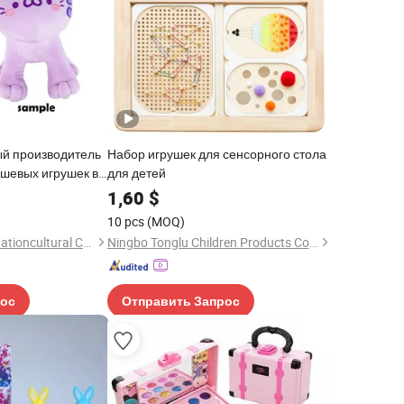
й производитель
Набор игрушек для сенсорного стола
юшевых игрушек в
для детей
лый плюшевый кот
1,60
$
 для детей
10 pcs
(MOQ)
Yancheng Joy Foundationcultural Creativity Co., Ltd.
Ningbo Tonglu Children Products Co., Ltd.
рос
Отправить Запрос