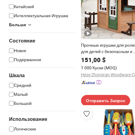
Китайский
Интеллектуальная Игрушка
Больше
Состояние
Прочные игрушки для роле
Новое
для детей с безопасным и
воображаемым пространс
151,00
$
Подержанное
1 000 Куски
(MOQ)
Heze Zhongran Woodware Co
Шкала
Средний
Малый
Отправить Запрос
Большой
Использование
Логические