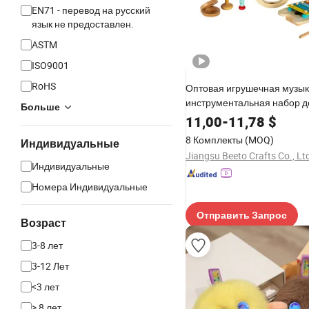
EN71 - перевод на русский
язык не предоставлен.
ASTM
ISO9001
RoHS
Оптовая игрушечная музы
инструментальная набор 
Больше
игрушек для детей образо
11,00
-
11,78
$
игрушки прочные деревян
8 Комплекты
(MOQ)
Индивидуальные
игрушки
Jiangsu Beeto Crafts Co., Lt
Индивидуальные
Номера Индивидуальные
Отправить Запрос
Возраст
3-8 лет
3-12 Лет
<3 лет
> 8 лет