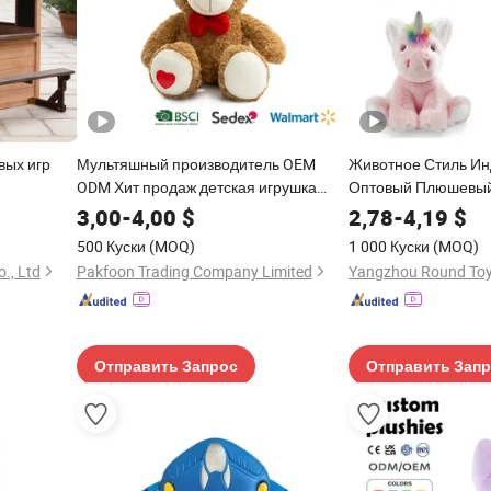
вых игр
Мультяшный производитель OEM
Животное Стиль И
ODM Хит продаж детская игрушка
Оптовый Плюшевый
твом
мягкая игрушка подарок мягкая
Трицератопс Едино
3,00
-
4,00
$
2,78
-
4,19
$
игрушка фабрика милые продажи
Игрушка Кукла для 
500 Куски
(MOQ)
1 000 Куски
(MOQ)
новые
., Ltd
Pakfoon Trading Company Limited
Yangzhou Round Toy 
Отправить Запрос
Отправить Зап