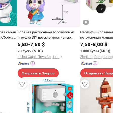
лая серия
Горячая распродажа головоломки
Сертифицированн
л Сборка
игрушка DIY детские креативные
нетоксичная машинк
строительные блоки
деревянными блока
5,80
-
7,60
$
7,50
-
8,00
$
20 Куски
(MOQ)
1 000 Куски
(MOQ)
Lishui Caipin Toys Co., Ltd.
Zhejiang Donghuang C
Отправить Запрос
Отправить Зап