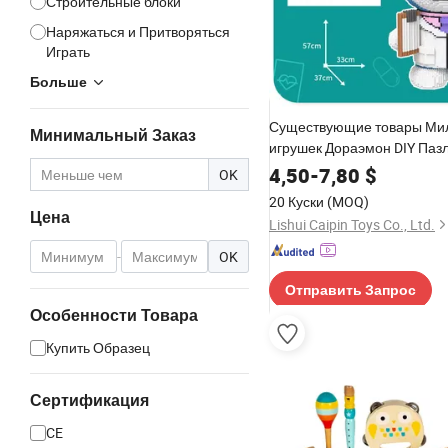
Строительные блоки
Наряжаться и Притворяться
Играть
Больше
Существующие товары Ми
Минимальный Заказ
игрушек Дораэмон DIY Паз
Конструктор для детей
4,50
-
7,80
$
OK
20 Куски
(MOQ)
Цена
Lishui Caipin Toys Co., Ltd.
-
OK
Отправить Запрос
Особенности Товара
Купить Образец
Сертификация
CE