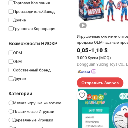
Торговая Компания
Производитель/Завод
Другие
Групповая Корпорация
Игрушечные счетчики опто
продажа OEM частные про
Возможности НИОКР
ПВХ японские настраивае
0,05
-
1,10
$
ODM
виниловые коллекционные
3 000 Куски
(MOQ)
слепая коробка пластиков
OEM
Dongguan Yuxing Toys Co., L
фигурка для детей
Собственный бренд
Другие
Отправить Запрос
Категории
Мягкая игрушка-животное
Пластиковые Игрушки
Деревянные Игрушки