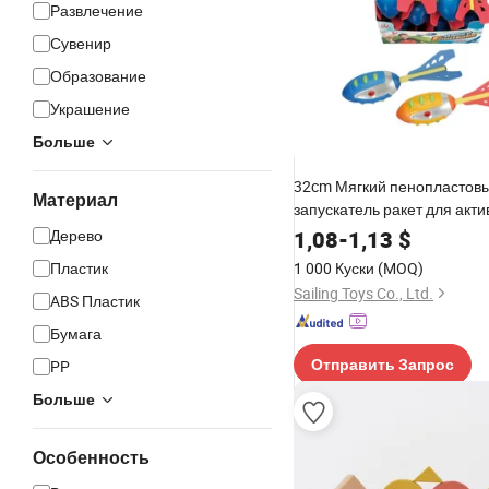
Развлечение
Сувенир
Образование
Украшение
Больше
32cm Мягкий пенопластов
Материал
запускатель ракет для акти
отдыха и фитнеса, игрушки
Дерево
1,08
-
1,13
$
домашних животных с 3 св
Пластик
1 000 Куски
(MOQ)
Sailing Toys Co., Ltd.
ABS Пластик
Бумага
PP
Отправить Запрос
Больше
Особенность