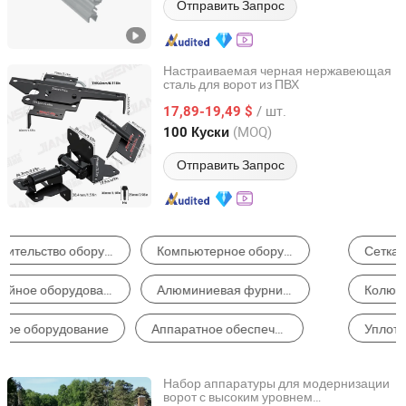
Отправить Запрос
Настраиваемая черная нержавеющая
сталь для ворот из ПВХ
Hangzhou Jiansen Hardware Co., Ltd.
/ шт.
17,89-19,49 $
Zhejiang, China
с 2022
(MOQ)
100 Куски
Отправить Запрос
Сетка Рабица
Шаровой Клапан
Габион
Колючая Проволока
Шестигранная Сетка
Уплотнительная Лента
Набор аппаратуры для модернизации
ворот с высоким уровнем
Hangzhou Jiansen Hardware Co., Ltd.