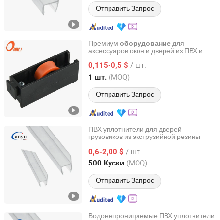
Отправить Запрос
Премиум
для
оборудование
аксессуаров окон и дверей из ПВХ и
NINGBO GUOLI PULLEY MANUFACTURE CO., LTD.
алюминия
/ шт.
0,115-0,5 $
Zhejiang, China
с 2004
(MOQ)
1 шт.
Отправить Запрос
ПВХ уплотнители для дверей
грузовиков из экструзийной резины
Zhaoqing Anyu Technology Co., Ltd
/ шт.
0,6-2,00 $
Guangdong, China
с 2025
(MOQ)
500 Куски
Отправить Запрос
Водонепроницаемые ПВХ уплотнители