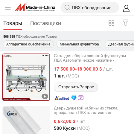
Товары
Поставщики
ПВХ оборудование
Товары
508,938
Аппаратное обеспечение
Мебельная фурнитура
Дверная фурн
Стол для сборки оконной фурнитуры
ПВХ Автоматическое нажатие /
Jinan Changhong International Co., Ltd.
Сверление петель / Фрезерование
/ шт.
паза для фурнитуры
17 500,00-18 000,00 $
Shandong, China
с 2008
(MOQ)
1 шт.
Отправить Запрос
Дверь душевой кабины из стекла,
прозрачная ПВХ пластиковая
Zhaoqing Anyu Technology Co., Ltd
уплотнительная лента, стеклянная
/ шт.
фурнитура
0,6-2,00 $
Guangdong, China
с 2025
(MOQ)
500 Куски