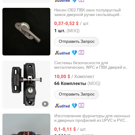
Нисен Cl02 ПВХ окно полукруглый
замок дверной ручки скользящий
Shandong Nisen Trade Co., Ltd.
лунный замок алюминиевый цинковый
/ шт.
аппаратные аксессуары заводская
0,37-0,52 $
цена оконной дверной фурнитуры
Shandong, China
с 2022
(MOQ)
1 шт.
Отправить Запрос
Системы безопасности для
металлических, WPC и ПВХ дверей и
Weifang Jinzita Metalworks Co., Ltd.
заборов
/ Комплект
10,00 $
Shandong, China
с 2018
(MOQ)
66 Комплекты
Отправить Запрос
Изготовление фурнитуры для оконных
и дверных профилей из UPVC и PVC
Shandong Nisen Trade Co., Ltd.
для скользящих одинарных плоских
/ шт.
роликов без направляющей Nisen Sr05-
0,1-0,11 $
CF