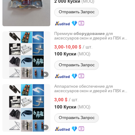
Shandong, China
с 2022
(MOQ)
2 000 Куски
Отправить Запрос
Премиум
для
оборудование
аксессуаров окон и дверей из ПВХ и
Jinan Lumei Construction Material Co., Ltd.
алюминия
/ шт.
3,00-10,00 $
Shandong, China
с 2015
(MOQ)
100 Куски
Отправить Запрос
Аппаратное обеспечение для
аксессуаров окон и дверей из ПВХ и
Jinan Lumei Construction Material Co., Ltd.
алюминия
/ шт.
3,00 $
Shandong, China
с 2015
(MOQ)
100 Куски
Отправить Запрос