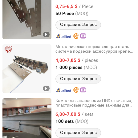
нержавеющей стали для
/ Piece
подвешивания занавесок,
0,75-6,5 $
для занавесок,
оборудование
Henan, China
с 2016
(MOQ)
50 Piece
комплект оборудования для занавесок
из ПВХ
Отправить Запрос
Металлическая нержавеющая сталь
система подвески аксессуаров крепеж
Henan Xieren Safety Screens Co., Ltd.
для ПВХ занавески
/ pieces
4,00-7,85 $
Henan, China
с 2016
(MOQ)
1 000 pieces
Отправить Запрос
Комплект занавесок из ПВХ с печатью,
пластиковые подвесные зажимы для
Henan Xieren Safety Screens Co., Ltd.
веранды ресторана
/ sets
6,00-7,00 $
Henan, China
с 2016
(MOQ)
100 sets
Отправить Запрос