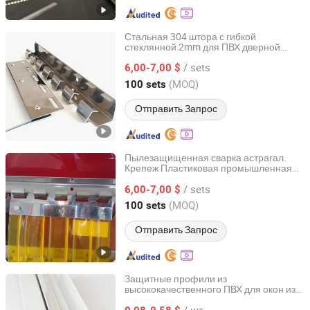
Стальная 304 штора с гибкой
стеклянной 2mm для ПВХ дверной
Henan Xieren Safety Screens Co., Ltd.
шторы
/ sets
6,00-7,00 $
Henan, China
с 2016
(MOQ)
100 sets
Отправить Запрос
Пылезащищенная сварка астрагал.
Крепеж Пластиковая промышленная
Henan Xieren Safety Screens Co., Ltd.
полоска ПВХ-завеса
/ sets
6,00-7,00 $
Henan, China
с 2016
(MOQ)
100 sets
Отправить Запрос
Защитные профили из
высококачественного ПВХ для окон из
Dalian Zhong Hai Tian Plastic Products Co., Ltd.
ПВХ, провода из ПВХ, стеновые
/ шт.