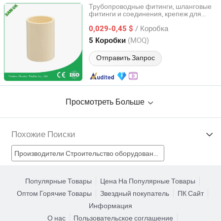
Трубопроводные фитинги, шланговые
фитинги и соединения, крепеж для
Taizhou Zhuoxin Plastics Co., Ltd.
кроватей
/ Коробка
0,029-0,45 $
Zhejiang, China
с 2010
(MOQ)
5 Коробки
Отправить Запрос
Просмотреть Больше
Похожие Поиски
Производители Строительство оборудования
Производители Компьютерное оборудование
Популярные Товары
Цена На Популярные Товары
Оптом Горячие Товары
Звездный покупатель
ПК Сайт
Производители Линейное оборудование
Информация
О нас
Пользовательское соглашение
Производители Алюминиевая фурнитура