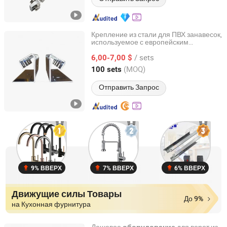
Крепление из стали для ПВХ занавесок,
используемое с европейским
Henan Xieren Safety Screens Co., Ltd.
м для ПВХ полос
оборудование
/ sets
6,00-7,00 $
Henan, China
с 2016
(MOQ)
100 sets
Отправить Запрос
9% ВВЕРХ
7% ВВЕРХ
6% ВВЕРХ
Движущие силы Товары
До 9%
на Кухонная фурнитура