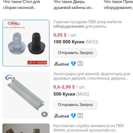
Что такое Стол для
Что такое Дверь
Что такое Пре
сборки оконной
душевой кабины из
оборудование
фурнитуры ПВХ
стекла, прозрачная ПВХ
аксессуаров ок
Автоматическое
пластиковая
дверей из ПВХ
Горячая продажа ПВХ упор мебели
нажатие / Сверление
уплотнительная лента,
алюминия
для рампы
оборудование
JOSO CORPORATION
петель / Фрезерование
стеклянная фурнитура
/ шт.
0,05 $
паза для фурнитуры
Guangdong, China
с 2010
(MOQ)
100 000 Куски
Отправить Запрос
Аксессуары для ванной, фурнитура для
душевых дверей, стеклянные дверные
Zhaoqing Anyu Technology Co., Ltd
косяки, магнитные ПВХ уплотнители,
/ шт.
комплектующие
0,6-2,00 $
Guangdong, China
с 2025
(MOQ)
500 Куски
Отправить Запрос
Кастомная служба занавесок из ПВХ
Xieren, усиленный кронштейн из
Henan Xieren Safety Screens Co., Ltd.