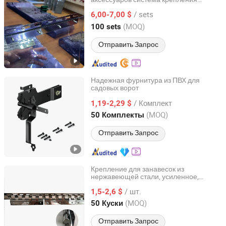
Henan Xieren Safety Screens Co., Ltd.
оборудования для ПВХ занавески
/ sets
6,00-7,00 $
Henan, China
с 2016
(MOQ)
100 sets
Отправить Запрос
Надежная фурнитура из ПВХ для
садовых ворот
Hangzhou Jiansen Hardware Co., Ltd.
/ Комплект
1,19-2,29 $
Zhejiang, China
с 2022
(MOQ)
50 Комплекты
Отправить Запрос
Крепление для занавесок из
нержавеющей стали, усиленное,
Hebei Yunpeng Machinery Export & Import Trading Co.,
комплект для занавесок из ПВХ,
Ltd.
/ шт.
фурнитура для занавесок
1,5-2,6 $
(MOQ)
50 Куски
Hebei, China
с 2014
Отправить Запрос