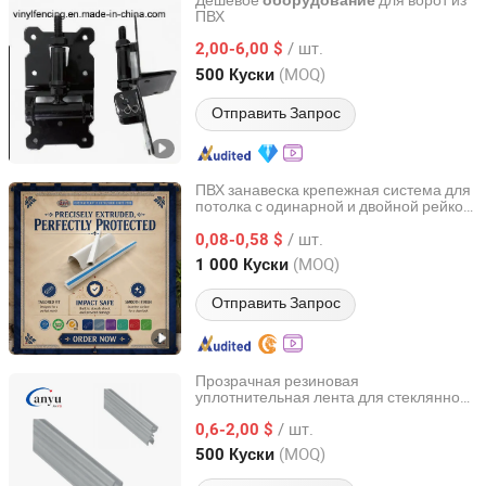
Дешевое
для ворот из
оборудование
ПВХ
Zhejiang Showtech Outdoor Products Co., Ltd.
/ шт.
2,00-6,00 $
Zhejiang, China
с 2017
(MOQ)
500 Куски
Отправить Запрос
ПВХ занавеска крепежная система для
потолка с одинарной и двойной рейкой
Dalian Zhong Hai Tian Plastic Products Co., Ltd.
и роликовым направляющим
/ шт.
механизмом
0,08-0,58 $
Liaoning, China
с 2024
(MOQ)
1 000 Куски
Отправить Запрос
Прозрачная резиновая
уплотнительная лента для стеклянной
Zhaoqing Anyu Technology Co., Ltd
душевой двери из ПВХ
/ шт.
0,6-2,00 $
Guangdong, China
с 2025
(MOQ)
500 Куски