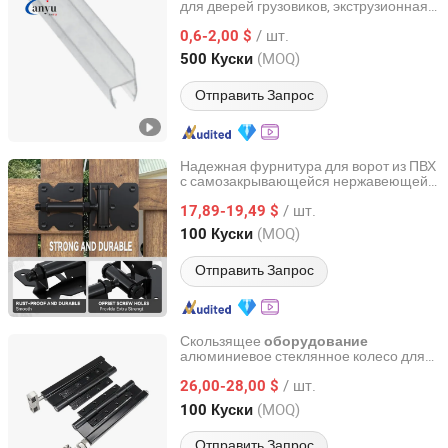
для дверей грузовиков, экструзионная
Zhaoqing Anyu Technology Co., Ltd
резиновая лента, стеклянная
/ шт.
фурнитура
0,6-2,00 $
Guangdong, China
с 2025
(MOQ)
500 Куски
Отправить Запрос
Надежная фурнитура для ворот из ПВХ
с самозакрывающейся нержавеющей
Hangzhou Jiansen Hardware Co., Ltd.
стальной петлей
/ шт.
17,89-19,49 $
Zhejiang, China
с 2022
(MOQ)
100 Куски
Отправить Запрос
Скользящее
оборудование
алюминиевое стеклянное колесо для
Ganzhou Jinliwang Technology Co., Ltd
ПВХ складных дверей петли
/ шт.
26,00-28,00 $
Jiangxi, China
с 2025
(MOQ)
100 Куски
Отправить Запрос