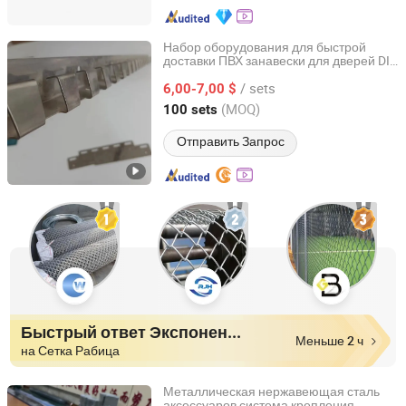
Набор оборудования для быстрой
доставки ПВХ занавески для дверей DIY
Henan Xieren Safety Screens Co., Ltd.
для дома
/ sets
6,00-7,00 $
Henan, China
с 2016
(MOQ)
100 sets
Отправить Запрос
Быстрый ответ Экспоненты
Меньше 2 ч
на Сетка Рабица
Металлическая нержавеющая сталь
аксессуаров система крепления