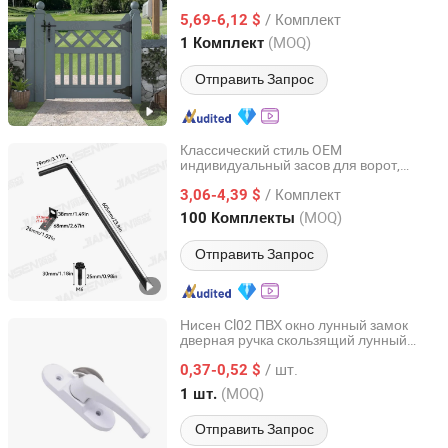
удовлетворенности, черные стальные
/ Комплект
петли и задвижки для деревянных и
5,69-6,12 $
ПВХ ворот
Zhejiang, China
с 2022
(MOQ)
1 Комплект
Отправить Запрос
Классический стиль OEM
индивидуальный засов для ворот,
Hangzhou Jiansen Hardware Co., Ltd.
деревянный и ПВХ забор,
/ Комплект
двусторонняя дверь, засов для садовых
3,06-4,39 $
ворот, комплект фурнитуры для дверей
Zhejiang, China
с 2022
(MOQ)
100 Комплекты
забора
Отправить Запрос
Нисен Cl02 ПВХ окно лунный замок
дверная ручка скользящий лунный
Shandong Nisen Trade Co., Ltd.
замок алюминиевый цинковый
/ шт.
комплект аксессуаров для дверей
0,37-0,52 $
фурнитура для дверей
Shandong, China
с 2022
(MOQ)
1 шт.
Отправить Запрос