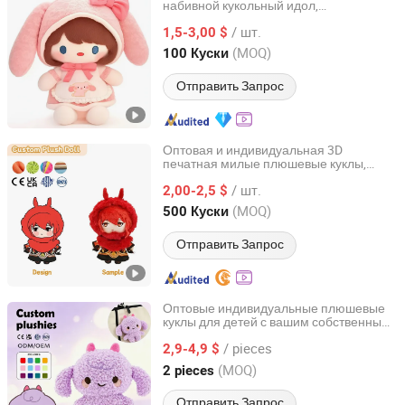
набивной кукольный идол,
Lianyungang Hongwen Toys Co., Ltd.
индивидуальные плюшевые куклы для
/ шт.
девочек
1,5-3,00 $
Jiangsu, China
с 2020
(MOQ)
100 Куски
Отправить Запрос
Оптовая и индивидуальная 3D
печатная милые плюшевые куклы,
Yangzhou City Caisheng Handicraft Product Co., Ltd.
плюшевые куклы Kpop, производители
/ шт.
индивидуальных плюшевых игрушек,
2,00-2,5 $
плюшевые куклы 20cm
Jiangsu, China
с 2021
(MOQ)
500 Куски
Отправить Запрос
Оптовые индивидуальные плюшевые
куклы для детей с вашим собственным
Yancheng Joy Foundationcultural Creativity Co., Ltd.
дизайном
/ pieces
2,9-4,9 $
Jiangsu, China
с 2025
(MOQ)
2 pieces
Отправить Запрос