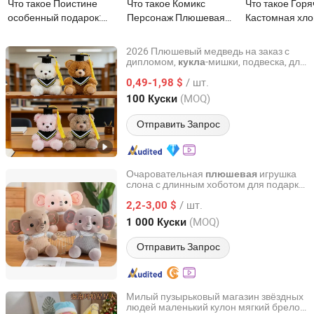
Что такое Поистине
Что такое Комикс
Что такое Гор
особенный подарок:
Персонаж Плюшевая
Кастомная хло
плюшевые и уютные
Кукла Аниме Игрушки
мягкая кукла, 
черные куклы
Индивидуальные
стиле колледж
2026 Плюшевый медведь на заказ с
Милые Мультяшные
плюшевая игр
дипломом,
-мишки, подвеска, для
кукла
JinJiang Nilong Group Co., Limited
студентов колледжа, выпускной колпак,
Девочка Игрушка
Kpop для дево
/ шт.
памятная
0,49-1,98 $
кукла
Хлопковая Кукла
Fujian, China
с 2024
(MOQ)
100 Куски
Отправить Запрос
Очаровательная
игрушка
плюшевая
слона с длинным хоботом для подарка
Shantou Chenghai District Xianyuan Toy Factory
на день рождения детям
/ шт.
2,2-3,00 $
Guangdong, China
с 2025
(MOQ)
1 000 Куски
Отправить Запрос
Милый пузырьковый магазин звёздных
людей маленький кулон мягкий брелок
Guangzhou Chifo Technology Co., Ltd.