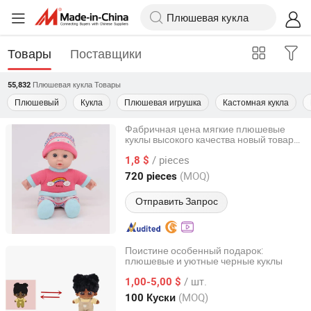
Товары
Поставщики
Плюшевая кукла
Товары
55,832
Плюшевый
Кукла
Плюшевая игрушка
Кастомная кукла
Фабричная цена мягкие плюшевые
куклы высокого качества новый товар
Shantou City Chenghai District Wo Er Fa Toys Factory
куклы для новорожденных 8 дюймов
/ pieces
мягкая
1,8 $
плюшевая
кукла
Guangdong, China
с 2025
(MOQ)
720 pieces
Отправить Запрос
Поистине особенный подарок:
плюшевые и уютные черные куклы
Hunan Yeemary Toy Creative Design and Manufacturing
Co., Ltd.
/ шт.
1,00-5,00 $
(MOQ)
100 Куски
Hunan, China
с 2023