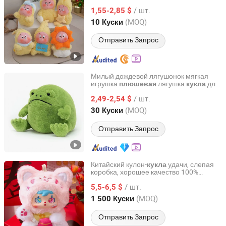
висячая
(CFTDD25004)
кукла
/ шт.
1,55-2,85 $
Guangdong, China
с 2011
(MOQ)
10 Куски
Отправить Запрос
Милый дождевой лягушонок мягкая
игрушка
лягушка
для
плюшевая
кукла
NINGBO GENERAL UNION CO., LTD.
детей и взрослых
/ шт.
2,49-2,54 $
Zhejiang, China
с 2022
(MOQ)
30 Куски
Отправить Запрос
Китайский кулон-
удачи, слепая
кукла
коробка, хорошее качество 100%
Ningbo V. K. Industry and Trading Co., Ltd.
подлинный плюшевый Самуэль с 360
/ шт.
градусом глазом
5,5-6,5 $
Zhejiang, China
с 2015
(MOQ)
1 500 Куски
Отправить Запрос