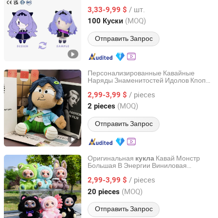
звезд Kpop с CE CPC
/ шт.
3,33-9,99 $
Jiangsu, China
с 2023
(MOQ)
100 Куски
Отправить Запрос
Персонализированные Кавайные
Наряды Знаменитостей Идолов Кпоп
Xuzhou Gaopeng Toy Co., Ltd.
Плюшевая Кукла Идеальный
/ pieces
Индивидуальный Аниме Плюшевый
2,99-3,99 $
Игрушка с Меняющейся Одеждой
Jiangsu, China
с 2023
(MOQ)
2 pieces
Отправить Запрос
Оригинальная
Кавай Монстр
кукла
Большая В Энергии Виниловая
Yancheng Joy Foundationcultural Creativity Co., Ltd.
Плюшевая Кукла Игрушка Виниловая
/ pieces
Лицо Серия Тайная Коллекция Коробка
2,99-3,99 $
Куклы
Jiangsu, China
с 2025
(MOQ)
20 pieces
Отправить Запрос