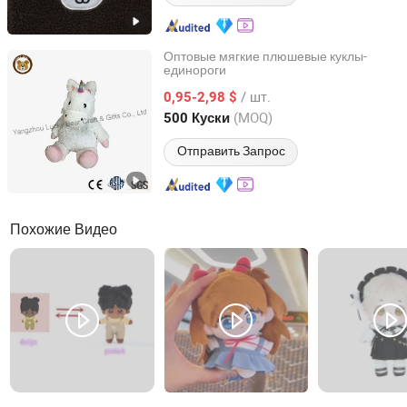
Оптовые мягкие плюшевые куклы-
единороги
Yangzhou Lucky Bear Craft & Gifts Co., Ltd.
/ шт.
0,95-2,98 $
Jiangsu, China
с 2018
(MOQ)
500 Куски
Отправить Запрос
Похожие Видео