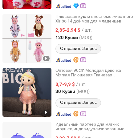
Плюшевая
в костюме животного
кукла
Xinbo 14 дюймов для младенцев
Shantou Xinbo Toys Co., Ltd.
/ шт.
2,85-2,94 $
Guangdong, China
с 2025
(MOQ)
120 Куски
Отправить Запрос
Оптовая 90cm Молодая Девочка
Мягкая Плюшевая Тканевая
Yancheng Geeme Toys & Textiles Ltd
Принцесса Кукла
/ шт.
8,7-9,9 $
Jiangsu, China
с 2016
(MOQ)
30 Куски
Отправить Запрос
Идеальный партнер для мягких
игрушек, индивидуализированные
Xuzhou Gaopeng Toy Co., Ltd.
аниме куклы
/ шт.