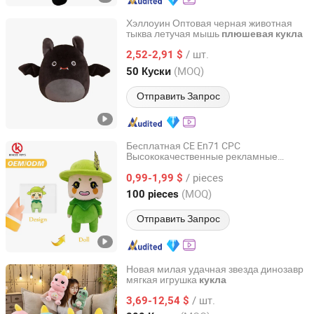
Хэллоуин Оптовая черная животная
тыква летучая мышь
плюшевая
кукла
Skylark Network Co., Ltd
/ шт.
2,52-2,91 $
Zhejiang, China
с 2022
(MOQ)
50 Куски
Отправить Запрос
Бесплатная CE En71 CPC
Высококачественные рекламные
Guangdong Kinqee International Trade Co., Ltd.
индивидуальные мягкие игрушки в виде
/ pieces
мультяшных животных, праздничные
0,99-1,99 $
подарки, подарки на годовщину,
Guangdong, China
с 2025
(MOQ)
100 pieces
индивидуальные плюшевые куклы
аниме
Отправить Запрос
Новая милая удачная звезда динозавр
мягкая игрушка
кукла
Hangzhou Yaoyang Technology Co., Ltd.
/ шт.
3,69-12,54 $