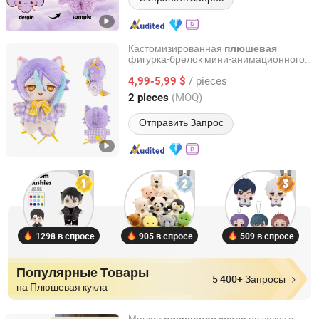
Кастомизированная
плюшевая
фигурка-брелок мини-анимационного
Yancheng Joy Foundationcultural Creativity Co., Ltd.
персонажа кота, хлопковая подвеска
/ pieces
4,99-5,99 $
Jiangsu, China
с 2025
(MOQ)
2 pieces
Отправить Запрос
1298 в спросе
905 в спросе
509 в спросе
Популярные Товары
5 400+ Запросы
на Плюшевая кукла