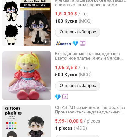
Мягкая
на заказ с
плюшевая
кукла
анимационными персонажами
Lianyungang Hongwen Toys Co., Ltd.
/ шт.
1,5-3,00 $
Jiangsu, China
с 2020
(MOQ)
100 Куски
Отправить Запрос
Блондинистые волосы, одетые в
цветочное платье, милый мягкий
Guangdong Letu Toys Co., Ltd.
плюшевый тряпичный
кукла
/ шт.
1,05-3,5 $
Guangdong, China
с 2026
(MOQ)
500 Куски
Отправить Запрос
СЕ ASTM Без минимального заказа
Производитель индивидуальных
Xuzhou Gaopeng Toy Co., Ltd.
плюшевых игрушек На заказ 20cm Копо
/ pieces
аниме куклы Индивидуальные
5,99-10,00 $
плюшевые фигурки Игрушечные куклы
Jiangsu, China
с 2023
(MOQ)
1 pieces