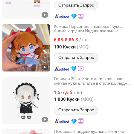
Отправить Запрос
Комикс Персонаж Плюшевая Кукла
Аниме Игрушки Индивидуальные
Yangzhou Round Toy Co., Ltd.
Милые Мультяшные Девочка Игрушка
/ шт.
Хлопковая Кукла
6,88-8,86 $
Jiangsu, China
с 2015
(MOQ)
100 Куски
Отправить Запрос
Горячая 20cm Кастомная хлопковая
мягкая
, платье в стиле колледж
кукла
Yangzhou Round Toy Co., Ltd.
Лолита,
игрушка Kpop для
плюшевая
/ шт.
девочки
1,5-7,6 $
Jiangsu, China
с 2015
(MOQ)
1 000 Куски
Отправить Запрос
Плюшевый индивидуальный мягкий