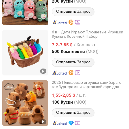
Zhejiang, China
с 2018
(MOQ)
200 Куски
Отправить Запрос
6 в 1 Дети Играют Плюшевые Игрушки
Куклы с Корзиной Набор
Yiwu Lenora Trading Co., Ltd.
/ Комплект
7,2-7,85 $
Zhejiang, China
с 2024
(MOQ)
500 Комплекты
Отправить Запрос
2026 Плюшевые игрушки капибары с
гамбургерами и картошкой фри для
JinJiang Nilong Group Co., Limited
детского дня рождения
/ шт.
1,55-2,85 $
Fujian, China
с 2024
(MOQ)
100 Куски
Отправить Запрос