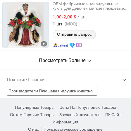
ОЕМ фабричные индивидуальные
куклы для девочек, мягкие плюшевые
Cheng Yi Creation Company Ltd
куклы, мягкая рождественская
,
кукла
/ шт.
рождественский подарок
1,00-2,00 $
Guangdong, China
с 2022
(MOQ)
1 шт.
Отправить Запрос
Просмотреть Больше
Похожие Поиски
Производители Плюшевая игрушка животного
Производители подарочная кукла
Популярные Товары
Цена На Популярные Товары
Оптом Горячие Товары
Звездный покупатель
ПК Сайт
Производители Подарочная кукла
Информация
О нас
Пользовательское соглашение
Производители плюшевые куклы-игрушки