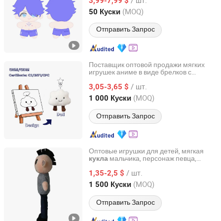
3,99-7,99 $
Jiangsu, China
с 2023
(MOQ)
50 Куски
Отправить Запрос
Поставщик оптовой продажи мягких
игрушек аниме в виде брелков с
Ningbo Gusta Stationery Co., Ltd.
медвежонком
/ шт.
3,05-3,65 $
Zhejiang, China
с 2015
(MOQ)
1 000 Куски
Отправить Запрос
Оптовые игрушки для детей, мягкая
мальчика, персонаж певца,
кукла
Yangzhou Tongyue Toys and Gifts Co., Ltd.
индивидуальный 23cm мягкий
/ шт.
плюшевый игрушечный
, детские
1,35-2,5 $
кукла
игрушки, куклы для маленьких
Jiangsu, China
с 2022
(MOQ)
1 500 Куски
мальчиков
Отправить Запрос