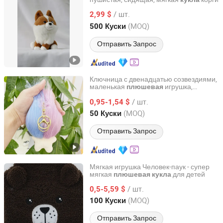
Yiniao Animation Culture (Dongguan) Co., Ltd.
/ шт.
2,99 $
Guangdong, China
с 2025
(MOQ)
500 Куски
Отправить Запрос
Ключница с двенадцатью созвездиями,
маленькая
игрушка,
плюшевая
Skylark Network Co., Ltd
стоящая, хлопковая
кукла
/ шт.
0,95-1,54 $
Zhejiang, China
с 2022
(MOQ)
50 Куски
Отправить Запрос
Мягкая игрушка Человек-паук - супер
мягкая
для детей
плюшевая
кукла
Yancheng Rainbow Arts and Crafts Co., Ltd.
/ шт.
0,5-5,59 $
Jiangsu, China
с 2026
(MOQ)
100 Куски
Отправить Запрос