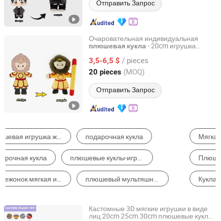
Отправить Запрос
Очаровательная индивидуальная
- 20cm игрушка
плюшевая
кукла
Yancheng Joy Foundationcultural Creativity Co., Ltd.
персонажа мультфильма
/ pieces
3,5-6,5 $
Jiangsu, China
с 2025
(MOQ)
20 pieces
Отправить Запрос
Мягкая игрушка-животное
Плюшевая мультяшная игрушка
Плюшевый брелок
Плюшевая игрушка-фигурка
Кукла
Подарки и Украшения на Рождество
Кастомные 3D мягкие игрушки в виде
лиц 20cm 25cm 30cm плюшевые куклы
Xuzhou Gaopeng Toy Co., Ltd.