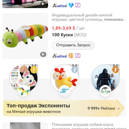
Индивидуальный дизайн мягкой
игрушки, цветной гусеницы,
плюшевая
Yangzhou ToyCross Trade Company Ltd
игрушка
/ шт.
1,89-3,69 $
Jiangsu, China
с 2025
(MOQ)
100 Куски
Отправить Запрос
Топ-продаж Экспоненты
9 999+ Рейтинг
на Мягкая игрушка-животное
Плюшевая игрушка собаки корги,
пушистая, сидящая, мягкая
корги
кукла