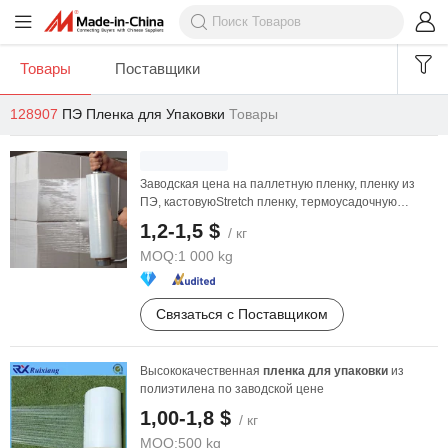
Товары
Поставщики
128907
ПЭ Пленка для Упаковки
Товары
Заводская цена на паллетную пленку, пленку из
ПЭ, кастовуюStretch пленку, термоусадочную
пленку
1,2-1,5 $
/ кг
MOQ:
1 000 kg
Связаться с Поставщиком
Высококачественная
пленка
для
упаковки
из
полиэтилена по заводской цене
1,00-1,8 $
/ кг
MOQ:
500 kg