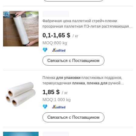
Фабричная цена паллетной стрейч-пленки
прозрачная паллетная ПЭ-литая растягивающаяся
пленка
для
...
0,1-1,65 $
/ кг
MOQ:
800 kg
Связаться с Поставщиком
Пленка
для
упаковки
пластиковых поддонов,
термоусадочная
пленка
,
пленка
для
ручной
растяжки, цена
1,85 $
/ кг
MOQ:
1 000 kg
Связаться с Поставщиком