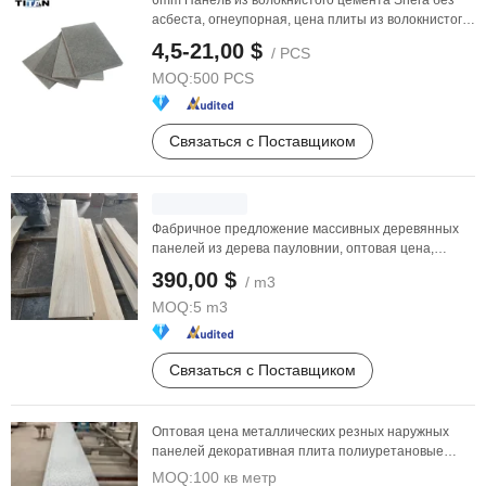
6mm Панель из волокнистого цемента Shera без
асбеста, огнеупорная, цена плиты из волокнистого
...
4,5-21,00 $
/ PCS
MOQ:
500 PCS
Связаться с Поставщиком
Фабричное предложение массивных деревянных
панелей из дерева пауловнии, оптовая цена,
поставщик
390,00 $
/ m3
MOQ:
5 m3
Связаться с Поставщиком
Оптовая цена металлических резных наружных
панелей декоративная плита полиуретановые
стеновые панели ...
MOQ:
100 кв метр