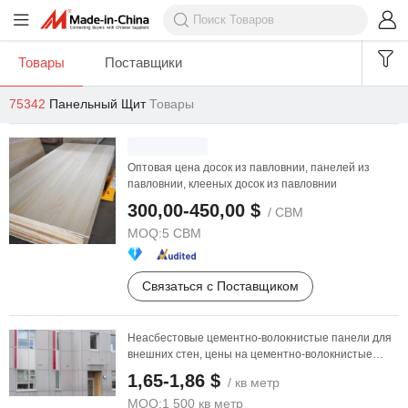
Товары
Поставщики
75342
Панельный Щит
Товары
Оптовая цена досок из павловнии, панелей из
павловнии, клееных досок из павловнии
300,00-450,00 $
/ CBM
MOQ:
5 CBM
Связаться с Поставщиком
Неасбестовые цементно-волокнистые панели для
внешних стен, цены на цементно-волокнистые
панели для ...
1,65-1,86 $
/ кв метр
MOQ:
1 500 кв метр