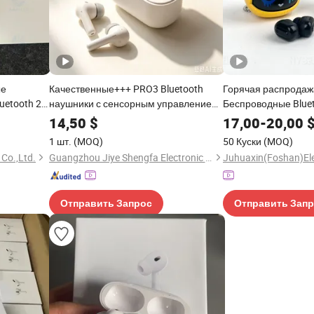
ые
Качественные+++ PRO3 Bluetooth
Горячая распрода
uetooth 2
наушники с сенсорным управлением
Беспроводные Blue
и автоматическим
вкладыши с высоким
14,50
$
17,00
-
20,00
шумоподавлениемtap Ссылка для
и зарядным боксом
1 шт.
(MOQ)
50 Куски
(MOQ)
автоматического
Bluetooth наушники
 Co.,Ltd.
Guangzhou Jiye Shengfa Electronic Technology Co., Ltd.
шумоподавленияclick Ссылка для
автоматического шумоподавления
Отправить Запрос
Отправить Зап