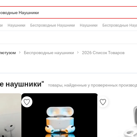
ки
Наушники
Беспроводные Наушники
Наушники
Беспроводные Нау
лютузом
Беспроводные наушники
2026 Список Товаров
е наушники"
товары, найденные у проверенных производ