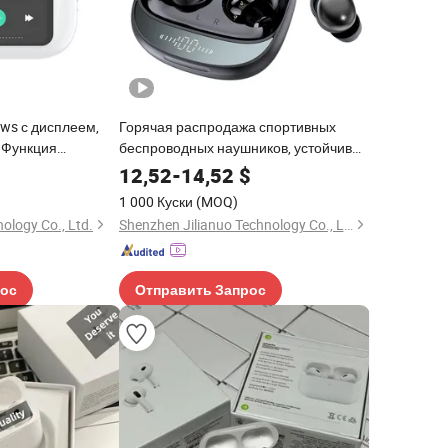
ws с дисплеем,
Горячая распродажа спортивных
 Функция
беспроводных наушников, устойчивых
к поту, для бега на улице
12,52
-
14,52
$
1 000 Куски
(MOQ)
ology Co., Ltd.
Shenzhen Jilianuo Technology Co., Ltd. (Group)
рос
Отправить Запрос