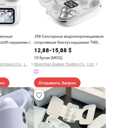
венные
J98 Сенсорные водонепроницаемые
ooth наушники с
спортивные блютуз наушники TWS
авления по
мини внутриканальные с двумя
12,88
-
15,88
$
микрофонами
10 Куски
(MOQ)
Guangdong Besell Electronics Co., Ltd
Shenzhen Bailian Trading Co., Ltd.
рос
Отправить Запрос