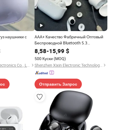
уз наушники с
AAA+ Качество Фабричный Оптовый
Беспроводной Bluetooth 5.3
Наушники В Ушах PRO3 Тип TWS
$
8,58
-
15,99
$
Наушники с Зарядным Корпусом ANC
500 Куски
(MOQ)
Наушник
Shenzhen Tina Nis Electronics Co., Ltd.
Shenzhen Xixin Electronic Technology Co., Ltd.
рос
Отправить Запрос