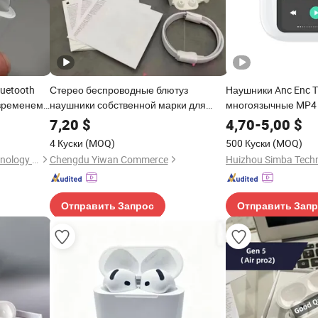
uetooth
Стерео беспроводные блютуз
Наушники Anc Enc T
 временем
наушники собственной марки для
многоязычные MP4
канальные
вечеринки
Bluetooth наушники
7,20
$
4,70
-
5,00
$
ом PRO 2 3
4 Куски
(MOQ)
500 Куски
(MOQ)
Shenzhen Dingyue Antu Technology Co., Ltd.
Chengdu Yiwan Commerce
Huizhou Simba Techn
ные
и
Отправить Запрос
Отправить Зап