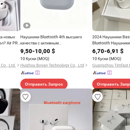
а новых
Наушники Bluetooth 4th высшего
2024 Наушники Bas
ел? Air PRO
качества с активным
Bluetooth Наушник
наушники,
шумоподавлением
Наушники Air PRO2
9,50
-
10,00
$
6,70
-
6,91
$
+ Активное
10 Куски
(MOQ)
10 Куски
(MOQ)
Co., Ltd.
Huizhou Boyan Technology Co., Ltd
Отправить Запрос
Отправить Зап