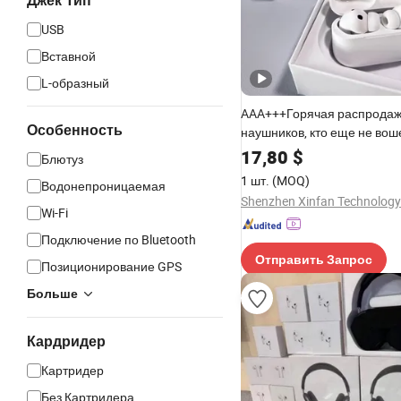
Джек Тип
USB
Вставной
L-образный
AAA+++Горячая распродаж
Особенность
наушников, кто еще не вош
3 Беспроводные Bluetooth 
17,80
$
Блютуз
1: 1 Обнаружение вызовов 
1 шт.
(MOQ)
Водонепроницаемая
шумоподавление (ANC)
Shenzhen Xinfan Technology 
Wi-Fi
Подключение по Bluetooth
Отправить Запрос
Позиционирование GPS
Больше
Кардридер
Картридер
Без Картридера