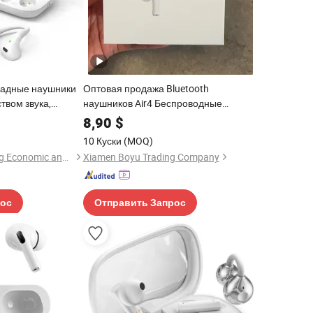
ладные наушники
Оптовая продажа Bluetooth
ством звука,
наушников Air4 Беспроводные
ем работы и
наушники с шумоподавлением
8,90
$
ном
10 Куски
(MOQ)
Shenzhen Zhongnong Economic and Trade Supply Chain Co., Ltd.
Xiamen Boyu Trading Company
рос
Отправить Запрос