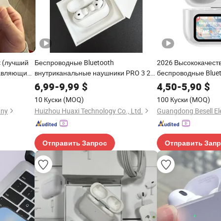
c (лучший
Беспроводные Bluetooth
2026 Высококачест
давляющие
внутриканальные наушники PRO 3 2
беспроводные Bluet
аушники
4th с шумоподавлением и очень
функцией шумопод
6,99
-
9,99
$
4,50
-
5,90
$
ods Max
долгим временем работы от батареи
заводской цене
10 Куски
(MOQ)
100 Куски
(MOQ)
any
Huizhou Huaxi Technology Co., Ltd.
Отправить Запрос
Отправить Зап