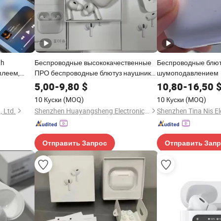
th
Беспроводные высококачественные
Беспроводные блют
плеем,
ПРО беспроводные блютуз наушники
шумоподавлением
с активным шумоподавлением 2ND
5,00
-
9,80
$
10,80
-
16,50
Ген
10 Куски
(MOQ)
10 Куски
(MOQ)
, Ltd.
Shenzhen Huayangsheng Electronic Technology Co., Ltd.
Отправить Запрос
Отправить Зап