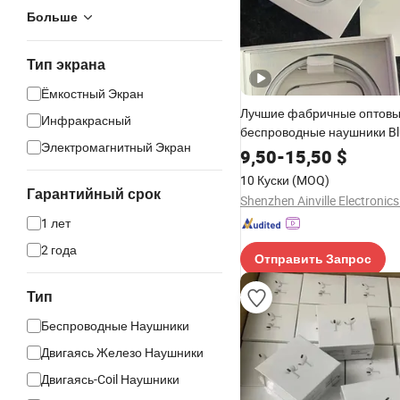
Больше
Тип экрана
Ёмкостный Экран
Лучшие фабричные оптов
Инфракрасный
беспроводные наушники Bl
Электромагнитный Экран
беспроводные наушники с
9,50
-
15,50
$
шумоподавлением
10 Куски
(MOQ)
Гарантийный срок
Shenzhen Ainville Electronics
1 лет
2 года
Отправить Запрос
Тип
Беспроводные Наушники
Двигаясь Железо Наушники
Двигаясь-Coil Наушники