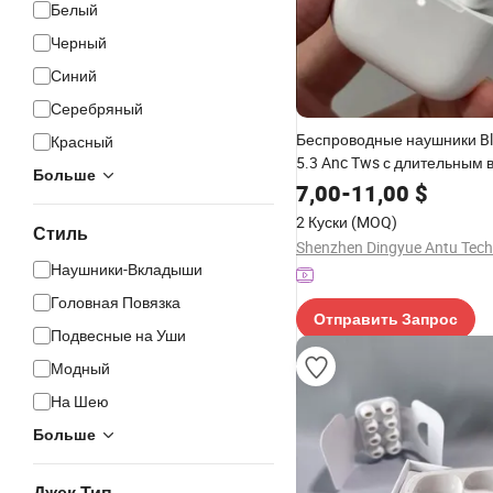
Белый
Черный
Синий
Серебряный
Беспроводные наушники Bl
Красный
5.3 Anc Tws с длительным
Больше
работы от батареи, внутри
7,00
-
11,00
$
наушники с зарядным бокс
2 Куски
(MOQ)
4 Макс Стиль Звонок
Стиль
Шумоподавление Спортив
Наушники-Вкладыши
внутриканальные наушник
Головная Повязка
Отправить Запрос
Подвесные на Уши
Модный
На Шею
Больше