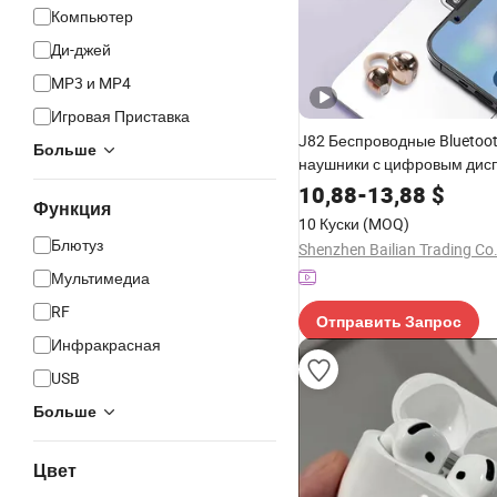
Компьютер
Ди-джей
MP3 и MP4
Игровая Приставка
J82 Беспроводные Bluetoo
Больше
наушники с цифровым дис
стерео звук
10,88
-
13,88
$
Функция
10 Куски
(MOQ)
Блютуз
Shenzhen Bailian Trading Co.
Мультимедиа
RF
Отправить Запрос
Инфракрасная
USB
Больше
Цвет