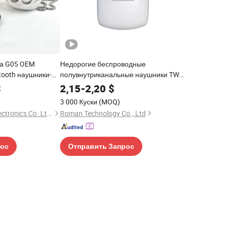
жа G05 OEM
Недорогие беспроводные
tooth наушники-
полувнутриканальные наушники TWS
 качеством звука
с мини-дизайном
$
2,15
-
2,20
$
 Беспроводные
3 000 Куски
(MOQ)
 подходят
Juhuaxin(Foshan)Electronics Co. Ltd.
Roman Technology Co., Ltd
рос
Отправить Запрос