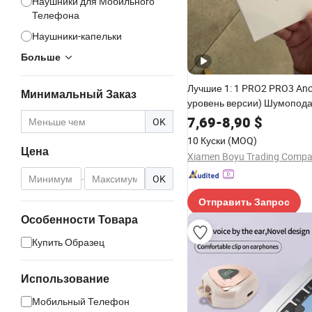
Наушники для Мобильного
Телефона
Наушники-капельки
Больше
Лучшие 1: 1 PRO2 PRO3 An
Минимальный Заказ
уровень версии) Шумопо
беспроводные Bluetooth н
7,69
-
8,90
$
OK
Eheadphone Air PRO 2 3 4 P
10 Куски
(MOQ)
гарнитура наушники
Цена
Xiamen Boyu Trading Comp
-
OK
Отправить Запрос
Особенности Товара
Купить Образец
Использование
Мобильный Телефон