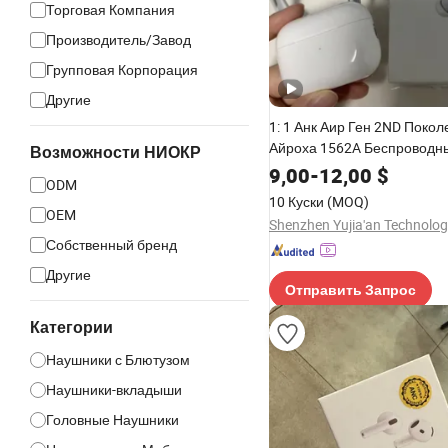
Торговая Компания
Производитель/Завод
Групповая Корпорация
Другие
1: 1 Анк Аир Ген 2ND Покол
Айроха 1562A Беспроводн
Возможности НИОКР
наушники Твс Блютуз Нау
9,00
-
12,00
$
ODM
10 Куски
(MOQ)
OEM
Собственный бренд
Другие
Отправить Запрос
Категории
Наушники с Блютузом
Наушники-вкладыши
Головные Наушники