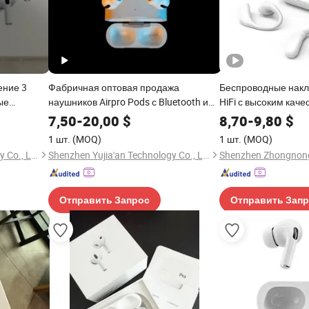
ение 3
Фабричная оптовая продажа
Беспроводные нак
ые
наушников Airpro Pods с Bluetooth и
HiFi с высоким каче
шники ПРО
серийным номером
длительным времен
7,50
-
20,00
$
8,70
-
9,80
$
спортивным дизай
1 шт.
(MOQ)
1 шт.
(MOQ)
Shenzhen Yujia'an Technology Co., Ltd.
Shenzhen Yujia'an Technology Co., Ltd.
Отправить Запрос
Отправить Зап