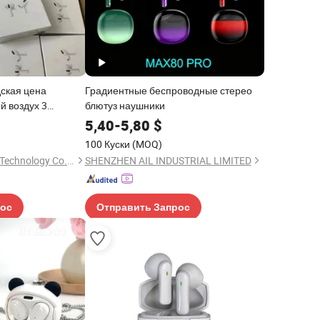
ская цена
Градиентные беспроводные стерео
й воздух 3
блютуз наушники
tooth
5,40
-
5,80
$
ники, наушники
100 Куски
(MOQ)
ха TWS, наушники
Shenzhen Bo Rui Lai Technology Co., Ltd.
SHENZHEN AIL INDUSTRIAL LIMITED
 беспроводные
рос
Отправить Запрос