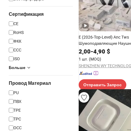
Сертификация
CE
RoHS
E (2026-Top-Level) Anc Tws
ФКК
Шумоподавляющие Наушн
PRO2 Беспроводные Blueto
CCC
2,00
-
4,90
$
Наушники Игровая Гарнит
ISO
1 шт.
(MOQ)
Наушники Стерео Наушники
Max 2 3 4 Pods
Больше
Провод Материал
Отправить Запрос
PU
ПВХ
TPE
TPC
OCC