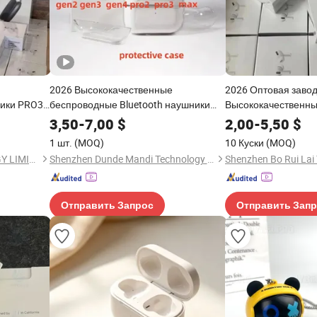
2026 Высококачественные
2026 Оптовая завод
ики PRO3
беспроводные Bluetooth наушники
Высококачественны
oth
PRO3 PRO2 с активным
Беспроводные Blue
3,50
-
7,00
$
2,00
-
5,50
$
ура
шумоподавлением и прозрачным
оригинальные науш
1 шт.
(MOQ)
10 Куски
(MOQ)
 Air PRO
чехлом для PRO 2 3 4 Max чехол USB-
Handsfree внутри у
SHENZHEN WY TECHNOLOGY LIMITED
Shenzhen Dunde Mandi Technology Co., Ltd.
C 3rd поколение
Earpods, истинные
стерео
Отправить Запрос
Отправить Зап