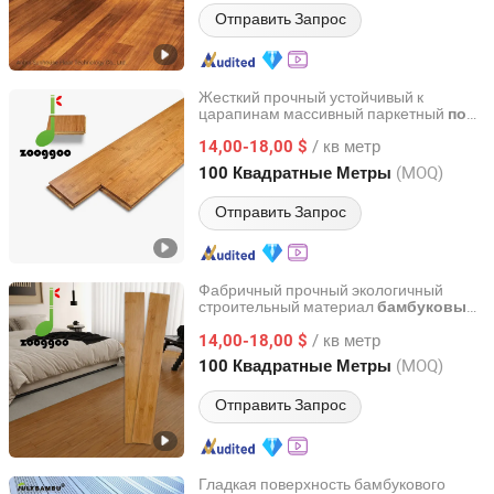
Отправить Запрос
Жесткий прочный устойчивый к
царапинам массивный паркетный
пол
GANZHOU ZHUGE BAMBOO WOODS TECHNOLOGY CO.,
из бамбука, экологически чистый,
LTD.
/ кв метр
карбонизированный, натурального
14,00-18,00 $
цвета
(MOQ)
100 Квадратные Метры
Jiangxi, China
с 2023
Отправить Запрос
Фабричный прочный экологичный
строительный материал
бамбуковый
GANZHOU ZHUGE BAMBOO WOODS TECHNOLOGY CO.,
для помещений массивный
пол
LTD.
/ кв метр
паркет
14,00-18,00 $
бамбуковый
(MOQ)
100 Квадратные Метры
Jiangxi, China
с 2023
Отправить Запрос
Гладкая поверхность бамбукового