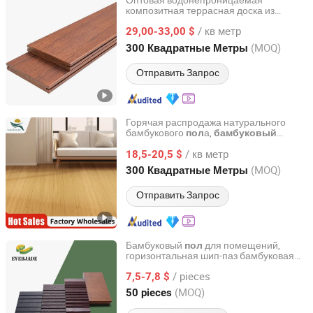
Оптовая водонепроницаемая
композитная террасная доска из
Fujian Sanming DACHUAN Bamboo Industry Co., Ltd.
бамбука Мозо для наружного
/ кв метр
ис
ьзования
29,00-33,00 $
пол
Fujian, China
с 2020
(MOQ)
300 Квадратные Метры
Отправить Запрос
Горячая распродажа натурального
бамбукового
а,
пол
бамбуковый
Anhui Sunhouse Floor Technology Co., Ltd.
паркет, шевронный и елочкой
/ кв метр
18,5-20,5 $
бамбуковый
пол
Anhui, China
с 2022
(MOQ)
300 Квадратные Метры
Отправить Запрос
Бамбуковый
для помещений,
пол
горизонтальная шип-паз бамбуковая
BCD Technology Co., Ltd.
терраса, инженерные натуральные
/ pieces
бамбуковые
ы
7,5-7,8 $
пол
Beijing, China
с 2006
(MOQ)
50 pieces