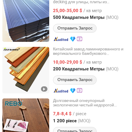
decking для улицы, плиты из
Hangzhou La July Bamboo & Wood Products Co., Ltd.
сплетенного бамбука для наружного
/ кв метр
ис
ьзования
25,00-35,00 $
пол
Zhejiang, China
с 2020
(MOQ)
500 Квадратные Метры
Отправить Запрос
Китайский завод ламинированного и
вертикального бамбукового
Hangzhou La July Bamboo & Wood Products Co., Ltd.
деревянного
а, натуральный
пол
/ кв метр
сплошной
для
10,00-29,00 $
бамбуковый
пол
помещений
Zhejiang, China
с 2020
(MOQ)
200 Квадратные Метры
Отправить Запрос
Долговечный огнеупорный
экологически чистый недорогой
Fujian Golden Bamboo Industry Co., Ltd.
уличный
садовый
бамбуковый
пол
/ piece
7,8-8,4 $
Fujian, China
с 2020
(MOQ)
1 200 piece
Отправить Запрос