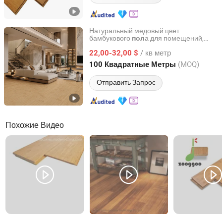
Натуральный медовый цвет
бамбукового
а для помещений,
пол
Hubei Yicheng International Trade Co., Ltd.
массивная твердость, прозрачное
/ кв метр
покрытие для офисов и коммерческих
22,00-32,00 $
пространств
Hubei, China
с 2026
(MOQ)
100 Квадратные Метры
Отправить Запрос
Похожие Видео