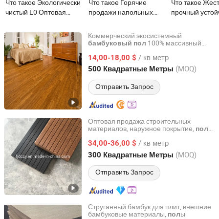
Что такое Экологически
Что такое Горячие
Что такое Жес
чистый E0 Оптовая
продажи напольных
прочный устой
продажа
покрытий из
царапинам ма
водонепроницаемого
углеродизированного
паркетный пол
Коммерческий экосистемный
термитостойкого
сплошного бамбука
бамбука, экол
100% массивный
бамбуковый
пол
Kangton Industry, Inc.
бамбук для внутреннего
напольного покрытия из
Unilin Click Smooth для
чистый,
/ кв метр
ис
ьзования на распродаже
14,00-18,00 $
пол
бамбука для
оптовой торговли
карбонизиров
Shanghai, China
с 2004
(MOQ)
500 Квадратные Метры
помещений
натурального 
Отправить Запрос
Оптовая продажа строительных
материалов, наружное покрытие,
ы
пол
Fujian Sanming DACHUAN Bamboo Industry Co., Ltd.
из бамбука с плетением из волокон
/ кв метр
34,00-36,00 $
Fujian, China
с 2020
(MOQ)
300 Квадратные Метры
Отправить Запрос
Струганный бамбук для плит, внешние
бамбуковые материалы,
ы
пол
Xiamen Forever Rise Imp and Exp Co., Ltd.