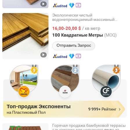
Экологически чистый
водонепроницаемый массивный
Jiujiang Xingli Beihai Composite Co., Ltd.
вертикальный
бамбуковый
пол
/ кв метр
горизонтальный 15mm
16,00-20,00 $
карбонизированный
бамбуковый
Jiangxi, China
с 2004
(MOQ)
100 Квадратные Метры
настил
Отправить Запрос
Топ-продаж Экспоненты
9 999+ Рейтинг
на Пластиковый Пол
Горячая продажа бамбуковой террасы
с выемками для наружного
а из
пол