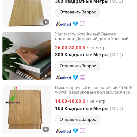
Fujian, China
с 2020
(MOQ)
300 Квадратные Метры
Отправить Запрос
Жесткость Устойчивый Выская
плотность Домашний декор Уличный
Fujian Sanming DACHUAN Bamboo Industry Co., Ltd.
настил Полы
бамбуковый
/ кв метр
25,00-33,00 $
Fujian, China
с 2020
(MOQ)
300 Квадратные Метры
Отправить Запрос
Высокопрочный износостойкий strand-
woven
экологически
бамбуковый
пол
GANZHOU ZHUGE BAMBOO WOODS TECHNOLOGY CO.,
чистый паркетный
бамбуковый
пол
LTD.
/ кв метр
14,00-18,00 $
(MOQ)
100 Квадратные Метры
Jiangxi, China
с 2023
Отправить Запрос