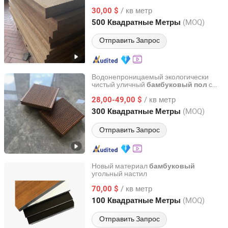
/ кв метр
30,00 $
Fujian, China
с 2014
(MOQ)
500 Квадратные Метры
Отправить Запрос
Водонепроницаемый экологически
чистый уличный
с
бамбуковый
пол
Fujian Sanming DACHUAN Bamboo Industry Co., Ltd.
естественным видом рядом с
/ кв метр
бассейном
28,00-49,00 $
Fujian, China
с 2020
(MOQ)
300 Квадратные Метры
Отправить Запрос
Новый материал
бамбуковый
угольный настил
ZHEJIANG SHUNSHI INTELLIGENT&TECHNOLOGY CO.,
LTD.
/ кв метр
70,00 $
(MOQ)
100 Квадратные Метры
Zhejiang, China
с 2019
Отправить Запрос