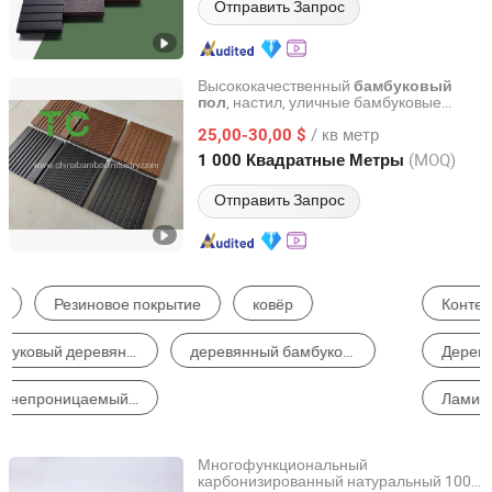
Отправить Запрос
Высококачественный
бамбуковый
, настил, уличные бамбуковые
пол
XIAMEN TWO CITY IMP AND EXP CO., LTD.
плитки, сплошное волокно
/ кв метр
25,00-30,00 $
Fujian, China
с 2015
(MOQ)
1 000 Квадратные Метры
Отправить Запрос
Контейнерный дом
Стеновые Панели
Деревянный Пластиковый Композитный Пол
Бамбуковый Пол
Ламинированный Пол
Пластиковый Пол
Многофункциональный
карбонизированный натуральный 100%
BCD Technology Co., Ltd.