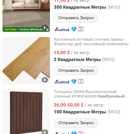
17,00 $
Anhui, China
с 2022
(MOQ)
300 Квадратные Метры
Отправить Запрос
Кастомные оптовые стоячие лампы
Форестер, дуб, массивный инженерный
XH Construct Co., Ltd
бамбук для
а
пол
/ кв метр
14,00 $
Zhejiang, China
с 2024
(MOQ)
2 Квадратные Метры
Отправить Запрос
Толщина 20mm Высокоплотный
уличный strand woven
бамбуковый
Xiamen Forever Rise Imp and Exp Co., Ltd.
пол
/ кв метр
26,00-50,00 $
Fujian, China
с 2014
(MOQ)
100 Квадратные Метры
Отправить Запрос