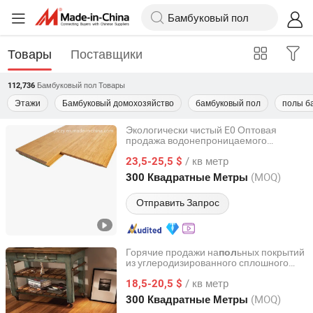
Товары
Поставщики
Бамбуковый пол
Товары
112,736
Этажи
Бамбуковый домохозяйство
бамбуковый пол
полы б
Экологически чистый E0 Оптовая
продажа водонепроницаемого
Fujian Sanming DACHUAN Bamboo Industry Co., Ltd.
термитостойкого на
ьного покрытия
пол
/ кв метр
из бамбука для помещений
23,5-25,5 $
Fujian, China
с 2020
(MOQ)
300 Квадратные Метры
Отправить Запрос
Горячие продажи на
ьных покрытий
пол
из углеродизированного сплошного
Anhui Sunhouse Floor Technology Co., Ltd.
бамбука Unilin Click Smooth для оптовой
/ кв метр
торговли
18,5-20,5 $
Anhui, China
с 2022
(MOQ)
300 Квадратные Метры