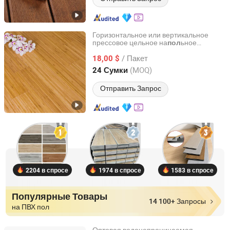
Горизонтальное или вертикальное
прессовое цельное на
ьное
пол
Anhui Sunhouse Floor Technology Co., Ltd.
покрытие из бамбука HDF, умножаое на
/ Пакет
технологии Пол из бамбука для
18,00 $
оптовой торговли
Anhui, China
с 2022
(MOQ)
24 Сумки
Отправить Запрос
2204 в спросе
1974 в спросе
1583 в спросе
Популярные Товары
14 100+ Запросы
на ПВХ пол