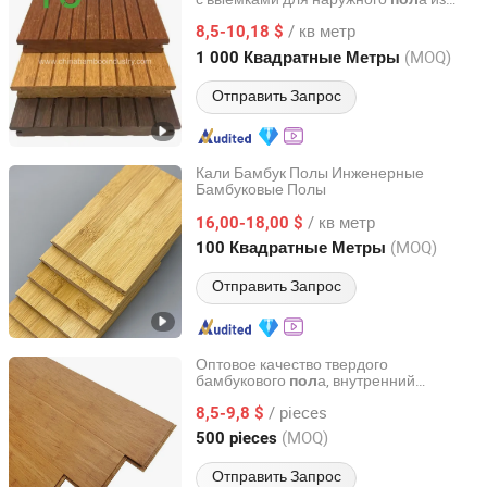
XIAMEN TWO CITY IMP AND EXP CO., LTD.
массивной древесины, сплетённого
/ кв метр
бамбука
8,5-10,18 $
Fujian, China
с 2015
(MOQ)
1 000 Квадратные Метры
Отправить Запрос
Кали Бамбук Полы Инженерные
Бамбуковые Полы
BCD Technology Co., Ltd.
/ кв метр
16,00-18,00 $
Beijing, China
с 2006
(MOQ)
100 Квадратные Метры
Отправить Запрос
Оптовое качество твердого
бамбукового
а, внутренний
пол
XH Construct Co., Ltd
с плетением из
бамбуковый
пол
/ pieces
бамбука, embossed поверхность
8,5-9,8 $
Zhejiang, China
с 2024
(MOQ)
500 pieces
Отправить Запрос