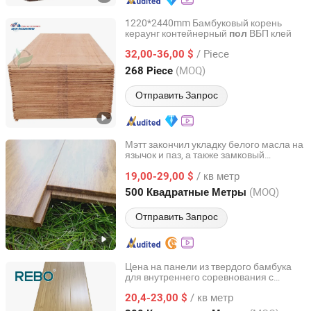
1220*2440mm Бамбуковый корень
кераунг контейнерный
ВБП клей
пол
Shouguang Esen Wood Co., Ltd.
/ Piece
32,00-36,00 $
Shandong, China
с 2019
(MOQ)
268 Piece
Отправить Запрос
Мэтт закончил укладку белого масла на
язычок и паз, а также замковый
Anji Aixi Bamboo Industry Co., Ltd.
самозамковый strand woven
/ кв метр
19,00-29,00 $
бамбуковый
пол
Zhejiang, China
с 2010
(MOQ)
500 Квадратные Метры
Отправить Запрос
Цена на панели из твердого бамбука
для внутреннего соревнования с
Fujian Golden Bamboo Industry Co., Ltd.
вертикальной структурой
/ кв метр
20,4-23,00 $