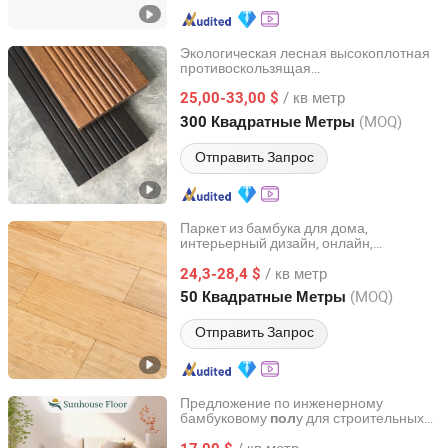
Экологическая лесная высокоплотная
противоскользящая
Fujian Sanming DACHUAN Bamboo Industry Co., Ltd.
водонепроницаемая уличная
/ кв метр
террасная доска из бамбука
25,00-33,00 $
Fujian, China
с 2020
(MOQ)
300 Квадратные Метры
Отправить Запрос
Паркет из бамбука для дома,
интерьерный дизайн, онлайн,
Shanxi Solid Industrial Co., Ltd.
Эдинбург, купить экологически чистый
/ кв метр
24,3-28,4 $
бамбуковый
пол
Shanxi, China
с 2011
(MOQ)
50 Квадратные Метры
Отправить Запрос
Предложение по инженерному
бамбуковому
у для строительных
пол
Anhui Sunhouse Floor Technology Co., Ltd.
материалов от фабрики
/ кв метр