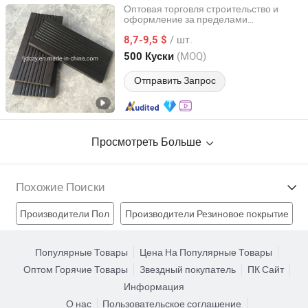
Оптовая торговля строительство и
оформление за пределами
Fujian Sanming DACHUAN Bamboo Industry Co., Ltd.
декорированных Полы из бамбука
/ шт.
8,7-9,5 $
Fujian, China
с 2020
(MOQ)
500 Куски
Отправить Запрос
Просмотреть Больше
Похожие Поиски
Производители Пол
Производители Резиновое покрытие
Производители ковёр
Популярные Товары
Цена На Популярные Товары
Оптом Горячие Товары
Звездный покупатель
ПК Сайт
Производители Бамбуковый деревянный пол
Информация
О нас
Пользовательское соглашение
деревянный бамбуковый пол Фабрики