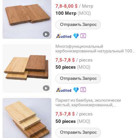
чистый
для
бамбуковый
пол
/ Метр
помещений, массивный
7,8-8,00 $
бамбуковый
, наружный
пол
бамбуковый
пол
Beijing, China
с 2006
(MOQ)
100 Метр
Отправить Запрос
Многофункциональный
карбонизированный натуральный 100%
BCD Technology Co., Ltd.
чистый
для
бамбуковый
пол
/ pieces
помещений, массивный
7,5-7,8 $
бамбуковый
, уличная бамбуковая терраса
пол
Beijing, China
с 2006
(MOQ)
50 pieces
Отправить Запрос
Паркет из бамбука, экологически
чистый, карбонизированный,
BCD Technology Co., Ltd.
натуральный цвет, плетеный бамбук
/ pieces
для настила
7,5-7,8 $
Beijing, China
с 2006
(MOQ)
50 pieces
Отправить Запрос