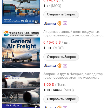
из Китая
0,1-0,7 $
(MOQ)
1 кг
Guangdong, China
с 2024
Отправить Запрос
Лицензированный агент воздушных
грузоперевозок для экспорта общего
Realhong Logistics (Shanghai) Co, . Ltd
груза и доставки в аэропорт
/ шт.
0,45-0,8 $
Shanghai, China
с 2026
(MOQ)
1 шт.
Отправить Запрос
Запрос на груз в Нигерию, экспедитор
грузоперевозок, агент по морским
Koi Logistics
перевозкам, авиаперевозка из
/ Тонн.
Фуцзяня, Ханчжоу, Шанхай, условия
1,00 $
FOB/CIF/EXW/FCA
Guangdong, China
с 2026
(MOQ)
100 Тонны
Отправить Запрос