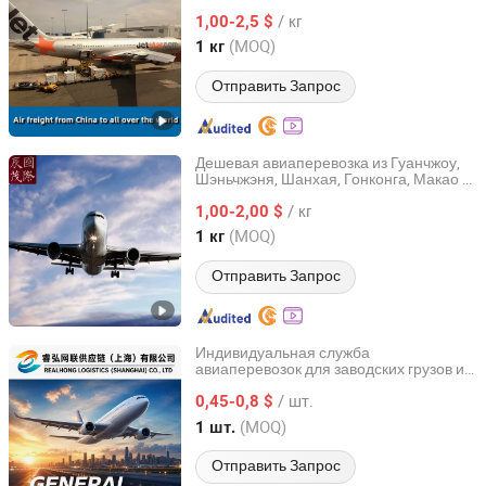
доставка из Китая в Германию,
LTD
/ кг
Швейцарию, Лихтенштейн, Берн/
1,00-2,5 $
Берлин/Мюнхен DDU/DAP/DDP
(MOQ)
1 кг
Guangdong, China
с 2012
Отправить Запрос
Дешевая авиаперевозка из Гуанчжоу,
Шэньчжэня, Шанхая, Гонконга, Макао в
Jiangsu Chenmao International Logistics Co., Ltd.
США, Алжир, Таиланд, Францию,
/ кг
Индию, Австралию, Великобританию,
1,00-2,00 $
Российскую Федерацию, Пакистан
Jiangsu, China
с 2023
(MOQ)
1 кг
Отправить Запрос
Индивидуальная служба
авиаперевозок для заводских грузов и
Realhong Logistics (Shanghai) Co, . Ltd
глобальных торговых заказов
/ шт.
0,45-0,8 $
Shanghai, China
с 2026
(MOQ)
1 шт.
Отправить Запрос