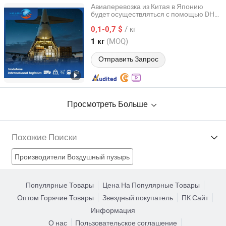
Авиаперевозка из Китая в Японию
будет осуществляться с помощью DHL,
Shenzhen Vodafone International Freight Forwarding Co.,
UPS и Dpd Экспресс-доставки
Ltd.
/ кг
0,1-0,7 $
(MOQ)
1 кг
Guangdong, China
с 2024
Отправить Запрос
Просмотреть Больше
Похожие Поиски
Производители Воздушный пузырь
Производители Авиаперевозки
Популярные Товары
Цена На Популярные Товары
Оптом Горячие Товары
Звездный покупатель
ПК Сайт
Производители Воздушное сопло
Информация
О нас
Пользовательское соглашение
Производители воздушные грузоперевозки в Китае