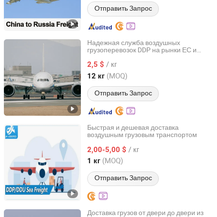
Отправить Запрос
Надежная служба воздушных
грузоперевозок DDP на рынки ЕС и
Shenzhen Anbotong International Logistics Co., Ltd.
США
/ кг
2,5 $
Guangdong, China
с 2026
(MOQ)
12 кг
Отправить Запрос
Быстрая и дешевая доставка
воздушным грузовым транспортом
Hainan Jianxin Yuntong International Supply Chain Co.,
Ltd
/ кг
2,00-5,00 $
(MOQ)
1 кг
Hainan, China
с 2024
Отправить Запрос
Доставка грузов от двери до двери из