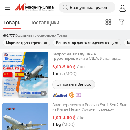
Товары
Поставщики
Воздушные грузоперевозки
Товары
693,777
Морские грузоперевозки
Вентилятор для охлаждения воздуха
К
Запрос на
воздушные
в США, Испанию,
грузоперевозки
Sky G (Shenzhen)Logistics Limited
Италию, Данию, Швецию, Австралию.
/ шт.
Грузовой экспедитор, агент по
3,00-5,00 $
перевозкам,
воздушные
Guangdong, China
с 2024
(MOQ)
1 шт.
грузоперевозки
Отправить Запрос
Авиаперевозка в Россию Svo1 Svo2 Дме
из Китая Пекин Урумчи Гуанчжоу
Ningbo Doto Supply Chain Co., Ltd
/ kg
1,00-4,00 $
Zhejiang, China
с 2014
(MOQ)
1 kg