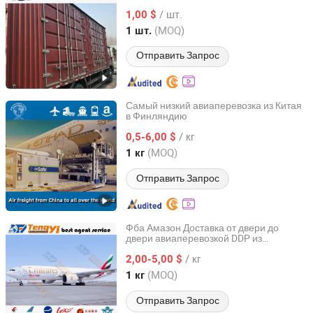
/ шт.
1,00 $
Guangdong, China
с 2026
(MOQ)
1 шт.
Отправить Запрос
Самый низкий авиаперевозка из Китая
в Финляндию
Shenzhen Best Service(BSW) International Logistics Co.,
LTD
/ кг
0,5-6,00 $
(MOQ)
1 кг
Guangdong, China
с 2012
Отправить Запрос
Фба Амазон Доставка от двери до
двери авиаперевозкой DDP из
Shenzhen Tengyi International Freight Agency Co., Ltd.
Шэньчжэня, Китай, в Риверсайд/Сан-
/ кг
Бернардино, Сакраменто, США
2,00-5,00 $
Guangdong, China
с 2020
(MOQ)
1 кг
Отправить Запрос