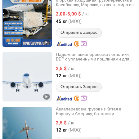
Морская воздушная грузоперевозка в
Касабланку, Марокко, со всего мира из
Shenzhen Tengyi International Freight Agency Co., Ltd.
Китая, Шэньчжэнь
/ кг
2,00-5,00 $
Guangdong, China
с 2020
(MOQ)
45 кг
Отправить Запрос
Надежная авиаперевозка логистики
DDP с уплаченными пошлинами для
Shenzhen Anbotong International Logistics Co., Ltd.
чувствительных грузов на экспорт из
/ кг
Китая в ЕС и США с двери до двери
2,5 $
Guangdong, China
с 2026
(MOQ)
12 кг
Отправить Запрос
Авиаперевозка грузов из Китая в
Европу и Америку, батареи и
Shenzhen Anbotong International Logistics Co., Ltd.
чувствительные грузы, доставка с
/ кг
оплатой при получении
2,5 $
Guangdong, China
с 2026
(MOQ)
12 кг