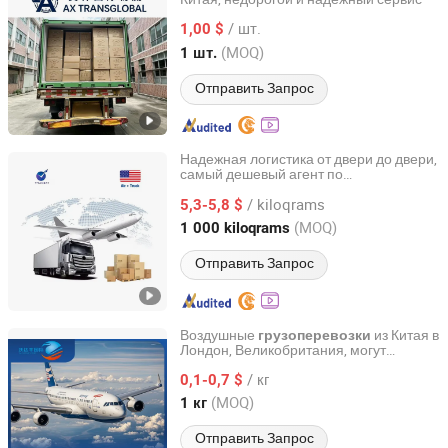
Shenzhen Aoxiang Cross - Border Supply Chain Co., Ltd.
/ шт.
1,00 $
Guangdong, China
с 2026
(MOQ)
1 шт.
Отправить Запрос
Надежная логистика от двери до двери,
самый дешевый агент по
Changsha Tranbay Supply Chain Co., Ltd.
авиаперевозкам в США
/ kiloqrams
5,3-5,8 $
Hunan, China
с 2025
(MOQ)
1 000 kiloqrams
Отправить Запрос
Воздушные
из Китая в
грузоперевозки
Лондон, Великобритания, могут
Shenzhen Vodafone International Freight Forwarding Co.,
транспортировать чувствительные
Ltd.
/ кг
товары, такие как атомайзеры,
0,1-0,7 $
косметику, аккумуляторы,
(MOQ)
1 кг
контрафактные продукты и т.д
Guangdong, China
с 2024
Отправить Запрос