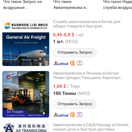
Что такое Запрос на
Что такое
Что такое Над
воздушные
Авиаперевозка в
служба возду
грузоперевозки в США,
Россию Svo1 Svo2 Дме
грузоперевозо
Испанию, Италию,
из Китая Пекин Урумчи
рынки ЕС и С
Служба авиаперевозок в Китае для
Данию, Швецию,
Гуанчжоу
общих товаров и быстрая
Realhong Logistics (Shanghai) Co, . Ltd
международная доставка
Австралию. Грузовой
/ шт.
0,45-0,8 $
экспедитор, агент по
Shanghai, China
с 2026
(MOQ)
1 шт.
перевозкам, воздушные
грузоперевозки
Отправить Запрос
Авиаперевозка в Японию из Китая
Пекин Циндао Тяньцзинь Аэропорт
Koi Logistics
ФОБ/СИФ/EXW/FCA
/ Тонн.
1,00 $
Guangdong, China
с 2026
(MOQ)
100 Тонны
Отправить Запрос
Авиаперевозка в США/Канаду из Китая,
низкая цена и быстрая доставка
Shenzhen Aoxiang Cross - Border Supply Chain Co., Ltd.