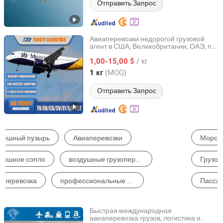
Отправить Запрос
Авиаперевозки недорогой грузовой
агент в США, Великобритании, ОАЭ, по
Shenzhen Tengyi International Freight Agency Co., Ltd.
всему миру, Гана
/ кг
1,00-15,00 $
Guangdong, China
с 2020
(MOQ)
1 кг
Отправить Запрос
Морские Перевозки
Авиаперевозки
Грузовые Агенты
Срочная Доставка
Пассажирский Лифт
Комбинированный Транспорт
Быстрая международная
авиаперевозка грузов, логистика и
Shenzhen Best Service(BSW) International Logistics Co.,