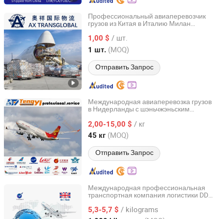
Профессиональный авиаперевозчик
грузов из Китая в Италию Милан
Shenzhen Aoxiang Cross - Border Supply Chain Co., Ltd.
Испания Мадрид Нидерланды
/ шт.
Амстердам Агент по международным
1,00 $
грузоперевозкам DDP
Guangdong, China
с 2026
(MOQ)
1 шт.
Отправить Запрос
Международная авиаперевозка грузов
в Нидерланды с шэньчжэньским
Shenzhen Tengyi International Freight Agency Co., Ltd.
экспедитором
/ кг
2,00-15,00 $
Guangdong, China
с 2020
(MOQ)
45 кг
Отправить Запрос
Международная профессиональная
транспортная компания логистики DDP
Changsha Tranbay Supply Chain Co., Ltd.
авиаперевозчик в Великобританию
/ kilograms
5,3-5,7 $