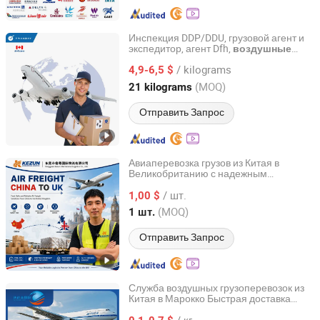
Инспекция DDP/DDU, грузовой агент и
экспедитор, агент Dfh,
воздушные
Changsha Tranbay Supply Chain Co., Ltd.
перевозки в Канаду
/ kilograms
4,9-6,5 $
Hunan, China
с 2025
(MOQ)
21 kilograms
Отправить Запрос
Авиаперевозка грузов из Китая в
Великобританию с надежным
Dongguan Kezun Logistics Co., Ltd.
сервисом доставки от двери до двери
/ шт.
1,00 $
Guangdong, China
с 2023
(MOQ)
1 шт.
Отправить Запрос
Служба воздушных грузоперевозок из
Китая в Марокко Быстрая доставка
Shenzhen Vodafone International Freight Forwarding Co.,
Агент 1688 Доставка из двери в дверь
Ltd.
/ кг