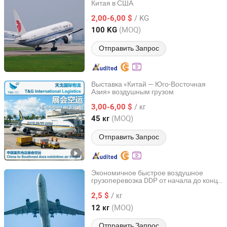
Китая в США
Compass International Logistics (S. Z) Ltd. Foshan Br.
/ KG
2,00-6,00 $
Guangdong, China
с 2011
(MOQ)
100 KG
Отправить Запрос
Выставка «Китай — Юго-Восточная
Азия» воздушным грузом
Shanghai T&G International Logistics Co., Ltd.
/ кг
3,00-6,00 $
Shanghai, China
с 2026
(MOQ)
45 кг
Отправить Запрос
Экономичное быстрое воздушное
грузоперевозка DDP от начала до конца
Shenzhen Anbotong International Logistics Co., Ltd.
для чувствительных товаров в Европу и
/ кг
Соединенные Штаты
2,5 $
Guangdong, China
с 2026
(MOQ)
12 кг
Отправить Запрос