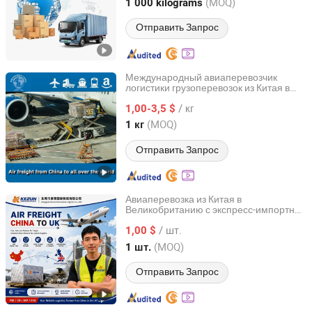
Hunan, China
с 2025
(MOQ)
1 000 kilograms
Отправить Запрос
Международный авиаперевозчик
логистики грузоперевозок из Китая в
Shenzhen Best Service(BSW) International Logistics Co.,
Буркина-Фасо, Нигер, Сенегал,
LTD
/ кг
Уагадугу/Дакар DDU/DAP/DDP от двери
1,00-3,5 $
до двери
(MOQ)
1 кг
Guangdong, China
с 2012
Отправить Запрос
Авиаперевозка из Китая в
Великобританию с экспресс-импортной
Dongguan Kezun Logistics Co., Ltd.
очисткой и услугой доставки
/ шт.
1,00 $
Guangdong, China
с 2023
(MOQ)
1 шт.
Отправить Запрос