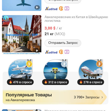
Авиаперевозчик из Китая в Швейцарию
логистика
Shenzhen Qianbaishun International Freight Forwarding
Co., Ltd.
/ кг
3,00 $
(MOQ)
21 кг
Guangdong, China
с 2025
Отправить Запрос
470 в спросе
312 в спросе
278 в спросе
Популярные Товары
3 700+ Запросы
на Авиаперевозка