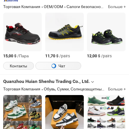
Торговая Компания
OEM/ODM
Сапоги безопасности
Больше +
$
/Пара
$
/pairs
$
/pairs
15,00
11,70
12,00
Контакты
Чат
Quanzhou Huian Shenhu Trading Co., Ltd.
Торговая Компания
Обувь, Сумки, Солнцезащитные очки, Куртка, Деловая одежда, Худи, Часы, Футболка
Больше +