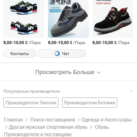
-
$
/Пара
-
$
/Пара
-
$
/Пара
8,00
10,00
8,00
10,00
8,00
10,00
Контакты
Чат
Просмотреть Больше
Популярные производители
Производители Тапочки
Производители Ботинки
Завод Специальная Обувь Для Безопасности
Обувь Для Инъекций
Обувь Для Комфорта
Производители Обувь И Аксессуары
Главная
Поиск поставщиков
Одежда и Аксессуары
Другая мужская спортивная обувь
Обувь
Завод Пу Обувь
Модная Обувь
Скидочные Туфли
Китайская Обувь
Производители Кожаные Туфли
Производители и поставщики