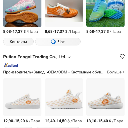
-
$
/Пара
-
$
/Пара
-
$
/Пара
8,68
17,37
8,68
17,37
8,68
17,37
Контакты
Чат
Putian Fengni Trading Co., Ltd.
Производитель/Завод
OEM/ODM
Кастомные обувь, кастомные кроссовки, кастомные джерси, кастомные куртки, обувь по запросу, одежда по запросу, джерси по запросу, куртки по запросу, персонализированная обувь, персонализированные кроссовки
Больше +
-
$
/Пара
-
$
/Пара
-
$
/Пара
12,90
15,20
12,40
14,50
13,10
15,40