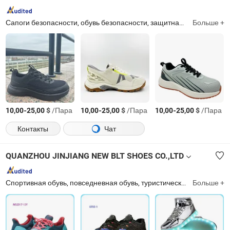
Сапоги безопасности, обувь безопасности, защитная обувь, рабочие туфли
Больше +
-
$
/Пара
-
$
/Пара
-
$
/Пара
10,00
25,00
10,00
25,00
10,00
25,00
Контакты
Чат
QUANZHOU JINJIANG NEW BLT SHOES CO.,LTD
Спортивная обувь, повседневная обувь, туристическая обувь, школьная обувь, кроссовки, водные обувь, уличная обувь, скейтбордическая обувь, обувь из ПВХ, беговая обувь
Больше +