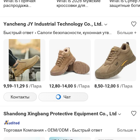
What is Горячая
What is 2026 Мужские
What is Супер 
распродажа
кроссовки для
защитные боти
спортивной обуви с
повседневной носки,
активного отды
верхом из флайкнит и
удобные спортивные
индивидуальн
ПУ подошвой
кроссовки для женщин,
прогулочные о
Yancheng JY Industrial Technology Co., Ltd.
новая стильная
спортивная обувь с
Быстрый ответ
Сапоги безопасности, кухонная утварь из силикона пищевого качества, стальные носки, защитный жилет, защитный шлем, пароочиститель для обуви
Больше +
низким минимальным
объемом заказа
-
$
/Пара
-
$
/Пара
-
$
/Пара
9,59
11,29
12,80
14,00
8,50
12,00
Контакты
Чат
Shandong Xingbang Protective Equipment Co., Ltd
Торговая Компания
OEM/ODM
Быстрый ответ
Больше +