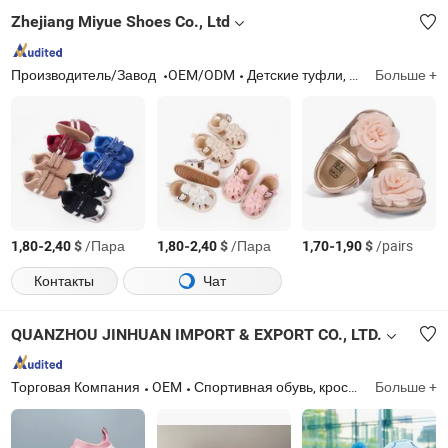
Zhejiang Miyue Shoes Co., Ltd
Производитель/Завод
OEM/ODM
Детские туфли, обувь для детей
Больше +
-
$
/Пара
-
$
/Пара
-
$
/pairs
1,80
2,40
1,80
2,40
1,70
1,90
Контакты
Чат
QUANZHOU JINHUAN IMPORT & EXPORT CO., LTD.
Торговая Компания
OEM
Спортивная обувь, кроссовки, верх обуви, подошвы обуви, верх из Flyknit, сетчатый верх, жаккардовая сетка, подошва спортивной обуви, подошва из EVA, подошва из TPU
Больше +