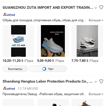
GUANGZHOU ZUTA IMPORT AND EXPORT TRADING CO., LTD.
Обувь для походов, спортивная обувь, обувь для отдыха, модная обувь, тапочки, вулканизированная обувь, канвасовая обувь, детская обувь, обувь, повседневная обувь
Больше +
-
$
/Пара
-
$
/Пара
-
$
/Пара
10,20
11,20
5,00
9,00
7,75
7,80
Контакты
Чат
Shandong Hengtuo Labor Protection Products Co., Ltd.
13.74 Mil USD
Производитель/Завод
Рабочая обувь, защитная обувь, обувь с металлическим носком, защитная footwear, промышленная защитная обувь, антистатическая защитная обувь, утепленная защитная обувь, обувь с защитой от удара, обувь с защитой от проколов, обувь с композитным носком
Больше +