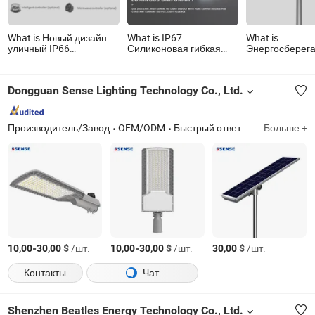
What is Новый дизайн
What is IP67
What is
уличный IP66
Силиконовая гибкая
Энергосберег
водонепроницаемый
неоновая светодиодная
солнечный
промышленный парк
лента высокой яркости
светодиодный
участок вилла
белого цвета 3000k
светильник «вс
Dongguan Sense Lighting Technology Co., Ltd.
светодиодная лампа
4000k 6500k
одном» для са
двор сад свет
Светодиодная
улицы 10W 20
неоновая трубка
40W
водонепроницаемая
Производитель/Завод
OEM/ODM
Быстрый ответ
Больше +
для наружного
освещения сада,
лестницы, потолка,
ландшафта
-
$
/шт.
-
$
/шт.
$
/шт.
10,00
30,00
10,00
30,00
30,00
Контакты
Чат
Shenzhen Beatles Energy Technology Co., Ltd.