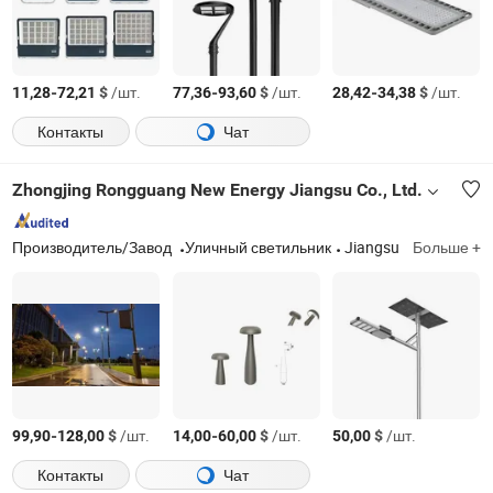
-
$
/шт.
-
$
/шт.
-
$
/шт.
11,28
72,21
77,36
93,60
28,42
34,38
Контакты
Чат
Zhongjing Rongguang New Energy Jiangsu Co., Ltd.
Производитель/Завод
Уличный светильник
Jiangsu
Больше +
-
$
/шт.
-
$
/шт.
$
/шт.
99,90
128,00
14,00
60,00
50,00
Контакты
Чат