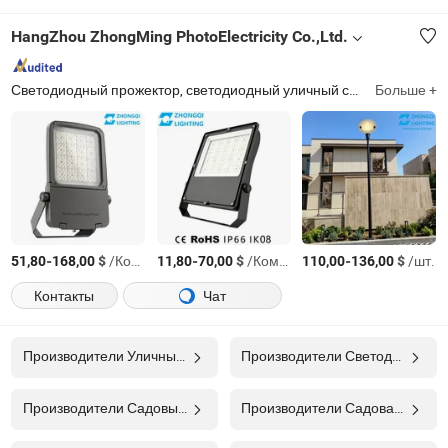
HangZhou ZhongMing PhotoElectricity Co.,Ltd.
Светодиодный прожектор, светодиодный уличный свет, светодиодный стадионный свет, уличный свет, светодиодный свет, свет для крана, свет для аэропорта, солнечный свет, ландшафтный свет, спортивный свет
Больше +
-
$
/Комплект
-
$
/Комплект
-
$
/шт.
51,80
168,00
11,80
70,00
110,00
136,00
Контакты
Чат
Производители Уличный Свет
Производители Светодиодный Уличный Светильник
Производители Садовый Светильник
Производители Садовая Лампа