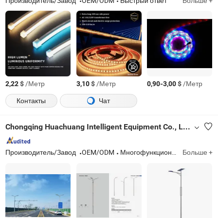
Производитель/Завод
OEM/ODM
Быстрый ответ
Больше +
$
/Метр
$
/Метр
-
$
/Метр
2,22
3,10
0,90
3,00
Контакты
Чат
Chongqing Huachuang Intelligent Equipment Co., Ltd.
Производитель/Завод
OEM/ODM
Многофункциональные уличные фонари, муниципальные транспортные объекты, опоры для передачи и трансформации электроэнергии, телекоммуникационные вышки, станции зарядки дронов, солнечные фотогальванические крепления
Больше +