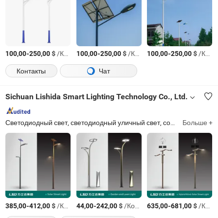
-
$
/Комплект
-
$
/Комплект
-
$
/Комплект
100,00
250,00
100,00
250,00
100,00
250,00
Контакты
Чат
Sichuan Lishida Smart Lighting Technology Co., Ltd.
Светодиодный свет, светодиодный уличный свет, солнечный уличный свет, умный уличный свет, продукты Интернета вещей, строительная инженерия, ночные культурные и туристические продукты, световая опора, светодиодная лампа, ландшафтный свет
Больше +
-
$
/Комплект
-
$
/Комплект
-
$
/Комплект
385,00
412,00
44,00
242,00
635,00
681,00