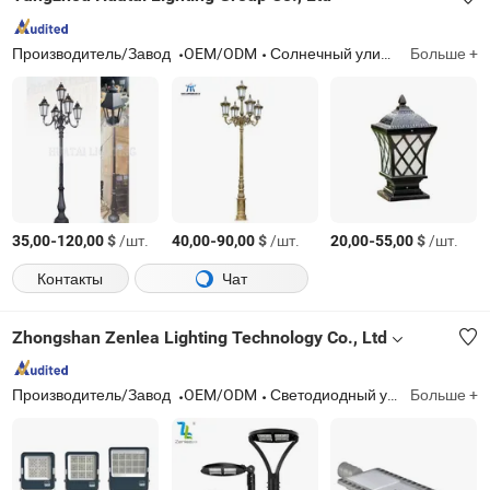
Производитель/Завод
OEM/ODM
Солнечный уличный фонарь, высокие осветительные столбы, столб для видеонаблюдения на дороге, солнечная система, светодиодные лампы
Больше +
-
$
/шт.
-
$
/шт.
-
$
/шт.
35,00
120,00
40,00
90,00
20,00
55,00
Контакты
Чат
Zhongshan Zenlea Lighting Technology Co., Ltd
Производитель/Завод
OEM/ODM
Светодиодный уличный светильник, уличный светильник, солнечный уличный светильник, светодиодный светильник для высоких потолков, светодиодный мачтовый светильник, светодиодный модуль, солнечные Flood Lights, стадионные огни, инженерный уличный светильник
Больше +