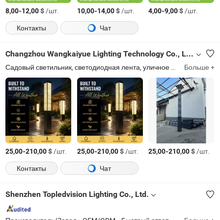
-
$
/шт.
-
$
/шт.
-
$
/шт.
8,00
12,00
10,00
14,00
4,00
9,00
Контакты
Чат
Changzhou Wangkaiyue Lighting Technology Co., Ltd.
Садовый светильник, светодиодная лента, уличное освещение, солнечный садовый светильник, светодиодное уличное освещение, солнечная садовая лампа, уличный свет, уличное освещение
Больше +
-
$
/шт.
-
$
/шт.
-
$
/шт.
25,00
210,00
25,00
210,00
25,00
210,00
Контакты
Чат
Shenzhen Topledvision Lighting Co., Ltd.