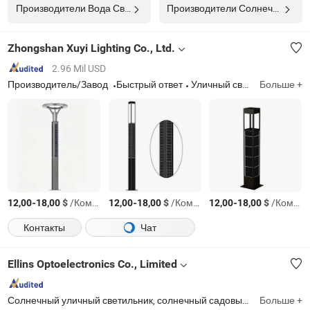
Производители Вода Свет
Производители Солнечный Светодиодный Фонарь
Zhongshan Xuyi Lighting Co., Ltd.
2.96 Mil USD
Производитель/Завод
Быстрый ответ
Уличный свет, светодиодное уличное освещение, солнечный уличный свет, светодиодный уличный свет, настенный свет, светодиодный прожектор, садовый свет, светодиодный стадионный свет, солнечный садовый свет
Больше +
-
$
/Комплект
-
$
/Комплект
-
$
/Комплект
12,00
18,00
12,00
18,00
12,00
18,00
Контакты
Чат
Ellins Optoelectronics Co., Limited
Солнечный уличный светильник, солнечный садовый светильник, светодиодный уличный светильник, светодиодный светильник для высоких потолков, светодиодный прожектор, солнечный прожектор, светодиодный линейный светильник, светодиодный садовый светильник
Больше +