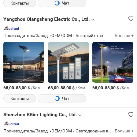
Контакты
Чат
Yangzhou Qiangsheng Electric Co., Ltd.
Производитель/Завод
OEM/ODM
Быстрый ответ
Больше +
-
$
/Комплект
-
$
/Комплект
-
$
/Комплект
68,00
88,00
68,00
88,00
68,00
88,00
Контакты
Чат
Shenzhen BBier Lighting Co., Ltd.
Производитель/Завод
OEM/ODM
Светодиодные высокие светильники, светодиодные настенные светильники, светодиодные навесные светильники, светодиодные светильники для автозаправочных станций, светодиодные уличные светильники, светодиодные рабочие светильники, взрывозащищенные светильники, светодиодные солнечные уличные лампы, солнечные светодиодные лампы для столбов
Больше +