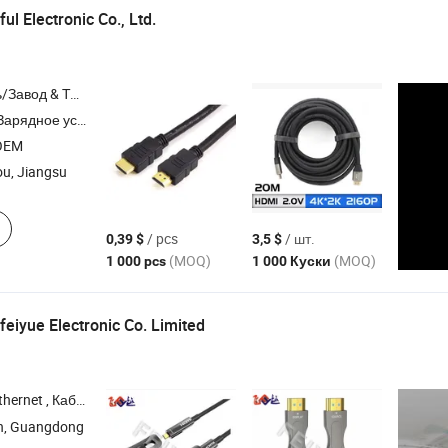
l Electronic Co., Ltd.
Торговая Компания
тройство , Адаптер , Разъем
OEM
u, Jiangsu
/ pcs
/ шт.
0,39 $
3,5 $
(MOQ)
(MOQ)
1 000 pcs
1 000 Куски
eiyue Electronic Co. Limited
 , Аудиокабель , dB9 Кабель , Кабель
HDMI
n, Guangdong