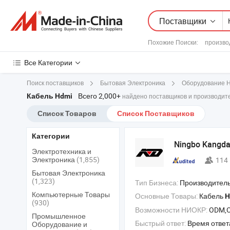
Поставщики
Похожие Поиски:
произво
Все Категории
Поиск поставщиков
Бытовая Электроника
Оборудование 
Всего 2,000+
Кабель Hdmi
найдено поставщиков и производите
Список Товаров
Список Поставщиков
Категории
Ningbo Kangda 
Электротехника и
Электроника
(1,855)
114
Бытовая Электроника
(1,323)
Тип Бизнеса:
Производитель/Завод & 
Компьютерные Товары
Основные Товары:
Кабель
H
(930)
Возможности НИОКР:
ODM,
Промышленное
Быстрый ответ:
Время ответ
Оборудование и