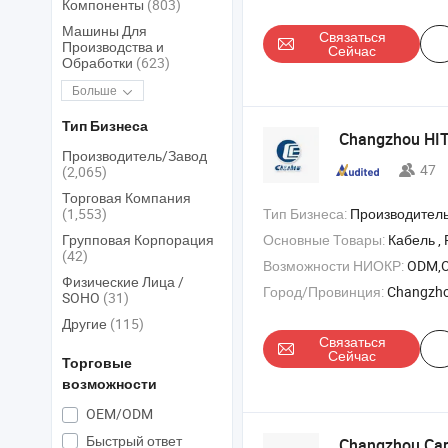
Компоненты
(803)
Машины Для
Связаться
Производства и
Сейчас
Обработки
(623)
Больше
Тип Бизнеса
Changzhou HITE
Производитель/Завод
47
(2,065)
Торговая Компания
(1,553)
Тип Бизнеса:
Производитель/Завод & 
Групповая Корпорация
Основные Товары:
Кабель , Разъем , Ад
(42)
Возможности НИОКР:
ODM,
Физические Лица /
Город/Провинция:
Changzho
SOHO
(31)
Другие
(115)
Связаться
Сейчас
Торговые
возможности
OEM/ODM
Быстрый ответ
Changzhou Carr