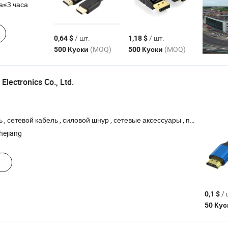
а≤3 часа
/ шт.
/ шт.
0,64 $
1,18 $
(MOQ)
(MOQ)
500 Куски
500 Куски
lectronics Co., Ltd.
, сетевой кабель , силовой шнур , сетевые аксессуары , продукты WiFi
hejiang
/ 
0,1 $
50 Ку