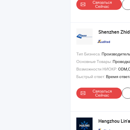
Связаться
Сейчас
Shenzhen Zhi
Тип Бизнеса:
Производитель/Завод & 
Основные Товары:
Проводка , силовой кабель , постоянный ток кабел
Возможности НИОКР:
ODM,
Быстрый ответ:
Время ответ
Связаться
Сейчас
Hangzhou Lin'a