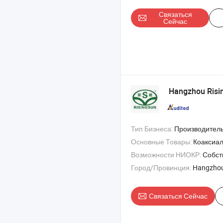
Связаться
Сейчас
Hangzhou Ris
Тип Бизнеса:
Производитель
Основные Товары:
Коаксиальный к
Возможности НИОКР:
Собст
Город/Провинция:
Hangzhou
Связаться Сейчас