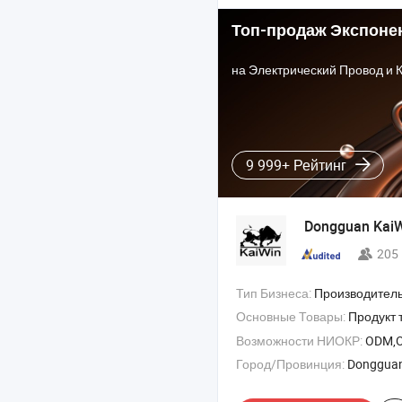
Топ-продаж Экспоне
на Электрический Провод и 
9 999+ Рейтинг
Dongguan KaiWi
205
Тип Бизнеса:
Производител
Основные Товары:
Продукт 
Возможности НИОКР:
ODM,
Город/Провинция:
Donggua