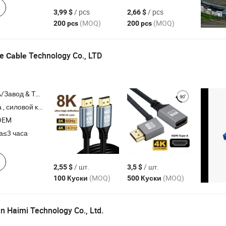
/ pcs
/ pcs
3,99 $
2,66 $
(MOQ)
(MOQ)
200 pcs
200 pcs
de
Technology Co., LTD
Cable
Торговая Компания
ь , электронный провод , проводка для новых источников энергии
OEM
а≤3 часа
/ шт.
/ шт.
2,55 $
3,5 $
(MOQ)
(MOQ)
100 Куски
500 Куски
n Haimi Technology Co., Ltd.