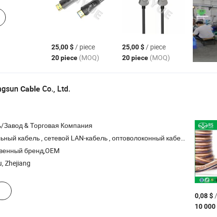
/ piece
/ piece
25,00 $
25,00 $
(MOQ)
(MOQ)
20 piece
20 piece
ingsun
Co., Ltd.
Cable
/Завод & Торговая Компания
абель , сетевой LAN-кабель , оптоволоконный кабель , патч-корд , коммуникационный кабель
венный бренд,OEM
, Zhejiang
/
0,08 $
10 00