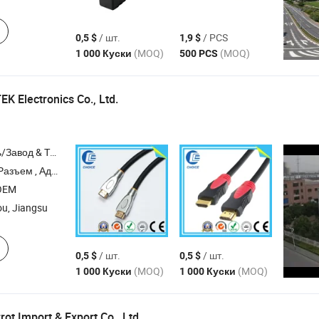
/ шт.
/ PCS
0,5 $
1,9 $
(MOQ)
(MOQ)
1 000 Куски
500 PCS
K Electronics Co., Ltd.
Торговая Компания
аптер , Антенна , Динамик
OEM
u, Jiangsu
/ шт.
/ шт.
0,5 $
0,5 $
(MOQ)
(MOQ)
1 000 Куски
1 000 Куски
ot Import & Export Co., Ltd.