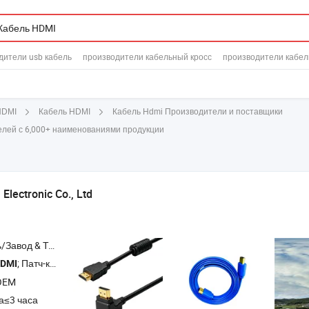
дители usb кабель
производители кабельный кросс
производители кабел
Кабель Hdmi Производители и поставщики
HDMI
Кабель HDMI
лей с 6,000+ наименованиями продукции
Electronic Co., Ltd
Торговая Компания
; Патч-корд; USB-кабель
DMI
OEM
а≤3 часа