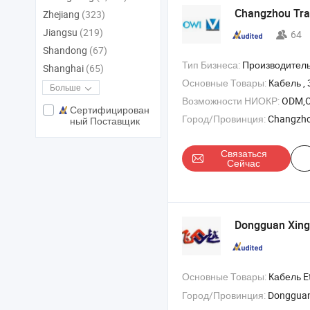
Changzhou Trafu
Zhejiang
(323)
Jiangsu
(219)
64
Shandong
(67)
Тип Бизнеса:
Производитель/Завод & 
Shanghai
(65)
Основные Товары:
Кабель , Зарядное ус
Больше
Возможности НИОКР:
ODM,
Сертифицирован
Город/Провинция:
Changzho
ный Поставщик
Связаться
Сейчас
Dongguan Xingf
Основные Товары:
Кабель Ethernet , Кабель USB
Город/Провинция:
Donggua