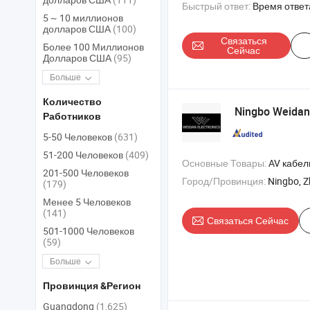
Быстрый ответ:
Время ответ
5 ~ 10 миллионов
долларов США
(100)
Связаться
Более 100 Миллионов
Сейчас
Долларов США
(95)
Больше
Количество
Ningbo Weidan E
Работников
5-50 Человеков
(631)
51-200 Человеков
(409)
Основные Товары:
AV кабель 
201-500 Человеков
Город/Провинция:
Ningbo, Z
(179)
Менее 5 Человеков
(141)
Связаться Сейчас
501-1000 Человеков
(59)
Больше
Провинция &Регион
Guangdong
(1,625)