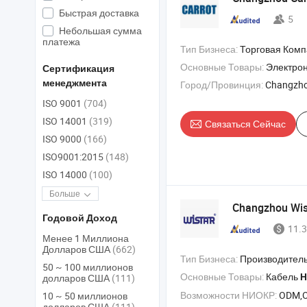
Быстрая доставка
5
Небольшая сумма
платежа
Тип Бизнеса:
Торговая Ком
Основные Товары:
Электрон
Сертификация
менеджмента
Город/Провинция:
Changzho
ISO 9001
(704)
ISO 14001
(319)
Связаться Сейчас
ISO 9000
(166)
ISO9001:2015
(148)
ISO 14000
(100)
Больше
Changzhou Wista
Годовой Доход
11.3
Менее 1 Миллиона
Долларов США
(662)
Тип Бизнеса:
Производитель/Завод & 
50 ~ 100 миллионов
Основные Товары:
Кабель
H
долларов США
(111)
Возможности НИОКР:
ODM,
10 ~ 50 миллионов
долларов США
(111)