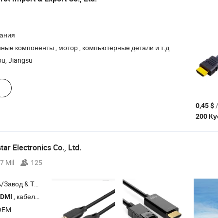
пания
ные компоненты , мотор , компьютерные детали и т.д
u, Jiangsu
/
0,45 $
200 К
r Electronics Co., Ltd.
7 Mil
125
Торговая Компания
, кабель DisplayPort , аудио-видео кабели
DMI
OEM