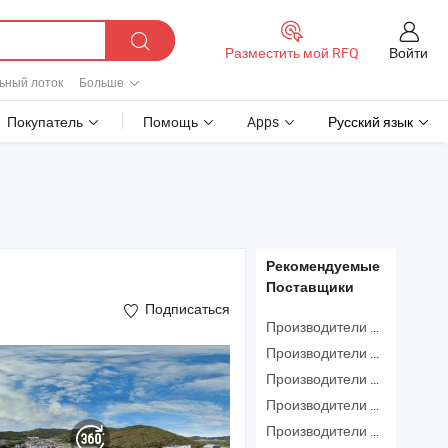
Войти
Разместить мой RFQ
ьный лоток
Больше
Покупатель
Помощь
Apps
Русский язык
Рекомендуемые
Поставщики
Подписаться
Производители Кабель Данных
Производители Провод Для Компьютера
Производители Usb На Hdmi
Производители Коммуникационный Кабель
Производители Кабель Vga