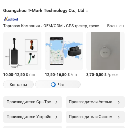
Guangzhou T-Mark Technology Co., Ltd
Торговая Компания
OEM/ODM
GPS трекер, трекер для автомобиля, локатор транспортного средства, устройство для позиционирования электровелосипеда, антиугонный GPS трекер
Больше +
-
$
/шт.
-
$
/шт.
-
$
/piece
10,00
12,50
12,50
16,50
3,70
5,50
Контакты
Чат
Производители Gps Трекер
Производители Автомобильный Gps-трекер
Производители Устройство Для Отслеживания По Gps
Производители Система Gps Отслеживания