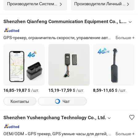
Производители Система Отслеживания Транспортных Средств
Производители Личный Gps-трекер
Shenzhen Qianfeng Communication Equipment Co., Limited
GPS-трекер, ограничитель скорости, управление автопарком, персональный GPS-трекер, GPS-трекер для домашних животных, GPS-модуль, внешняя антенна
Больше +
-
$
/шт.
-
$
/шт.
-
$
/шт.
16,85
19,87
15,19
17,59
8,59
11,65
Контакты
Чат
Shenzhen Yushengchang Technology Co., Ltd.
OEM/ODM
GPS трекер, GPS умные часы для детей, GPS для пожилых людей, GPS трекер для животных, управление флотом автомобилей, мини водонепроницаемый GPS трекер, трекер для велосипедов и мотоциклов, устройство для отслеживания активов, умные фитнес-часы, умный Bluetooth браслет
Больше +