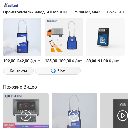
Производитель/Завод
OEM/ODM
GPS замок, электронные замки, контейнерные электронные замки, GPS трекер для контейнеров, замок для трейлеров с GPS, контейнерные навесные замки, GPS навесной замок, трекер активов, замок для клапана грузовика
Больше +
-
$
/шт.
-
$
/шт.
-
$
/шт.
192,00
242,00
135,00
189,00
88,00
91,00
Контакты
Чат
Похожие Видео