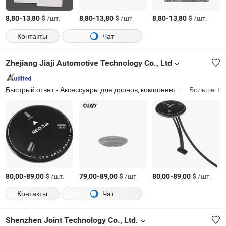
-
$
/шт.
-
$
/шт.
-
$
/шт.
8,80
13,80
8,80
13,80
8,80
13,80
Контакты
Чат
Zhejiang Jiaji Automotive Technology Co., Ltd
Быстрый ответ
Аксессуары для дронов, компоненты дронов, контроллер дронов, детали дронов, датчик скорости, модуль ГНСС, контроллер полета
Больше +
-
$
/шт.
-
$
/шт.
-
$
/шт.
80,00
89,00
79,00
89,00
80,00
89,00
Контакты
Чат
Shenzhen Joint Technology Co., Ltd.