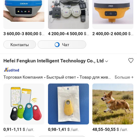
-
$
/Комплект
-
$
/Комплект
-
$
/К
3 600,00
3 800,00
4 200,00
4 500,00
2 400,00
2 600,00
Контакты
Чат
Hefei Fengkun Intelligent Technology Co., Ltd
Торговая Компания
Быстрый ответ
Товар для животных, кормушка для домашних животных, кошачье гнездо, арена для кошек, кошачий туалет, товары для домашних животных, бентонитовый кошачий наполнитель, кошачий туалет, щетка для груминга домашних животных, автоматический кошачий туалет
Больше +
-
$
/шт.
-
$
/шт.
-
$
/шт.
0,91
1,11
0,98
1,41
48,55
50,55