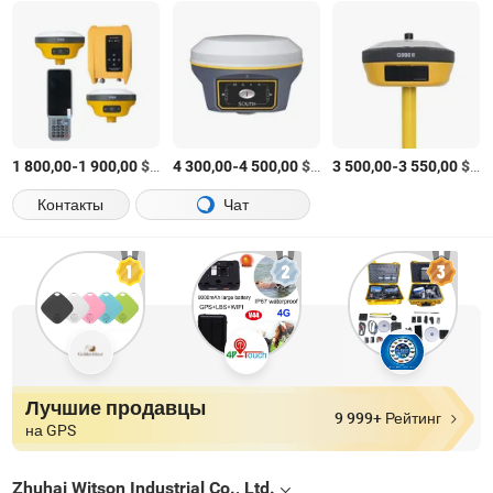
-
$
/шт.
-
$
/Комплект
-
$
/К
1 800,00
1 900,00
4 300,00
4 500,00
3 500,00
3 550,00
Контакты
Чат
Лучшие продавцы
9 999+ Рейтинг
на GPS
Zhuhai Witson Industrial Co., Ltd.