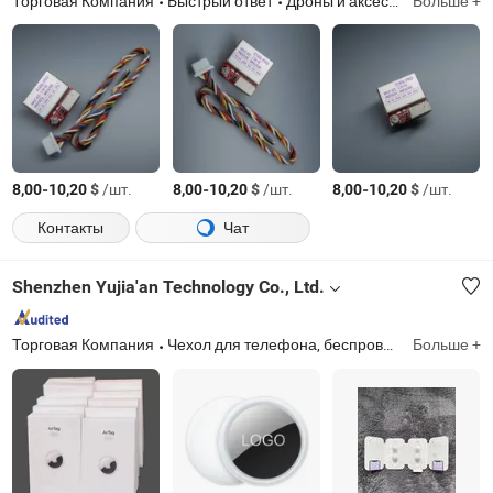
Торговая Компания
Быстрый ответ
Дроны и аксессуары
Больше +
-
$
/шт.
-
$
/шт.
-
$
/шт.
8,00
10,20
8,00
10,20
8,00
10,20
Контакты
Чат
Shenzhen Yujia'an Technology Co., Ltd.
Торговая Компания
Чехол для телефона, беспроводные наушники, зарядное устройство для телефона, кабель для телефона, Bluetooth-колонка, защитное стекло для телефона
Больше +