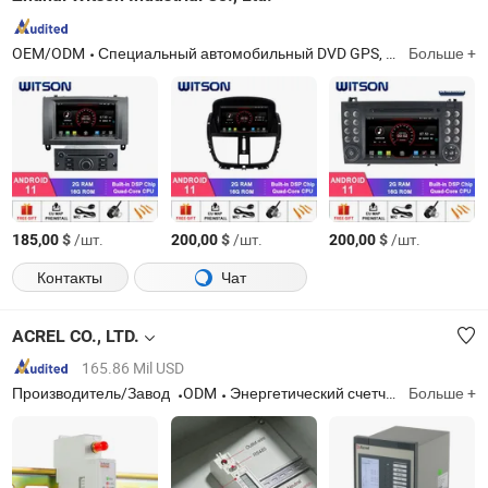
OEM/ODM
Специальный автомобильный DVD GPS, автомобильный DVD плеер, автомобильная мультимедиа, автомобильный DVD с GPS, автомобильный монитор, автомобильный GPS, автомобильное аудио, специальный автомобильный DVD, система GPS для автомобиля, автомобильное радио
Больше +
$
/шт.
$
/шт.
$
/шт.
185,00
200,00
200,00
Контакты
Чат
ACREL CO., LTD.
165.86 Mil USD
Производитель/Завод
ODM
Энергетический счетчик, трансформаторный ток, контроллер температуры и влажности, медицинская информационная система, активный фильтр мощности, статический варогенератор, зарядная станция
Больше +