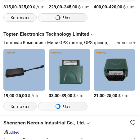
-
$
/шт.
-
$
/шт.
-
$
/шт.
315,00
325,00
229,00
245,00
400,00
420,00
Контакты
Чат
Topten Electronics Technology Limited
Торговая Компания
Мини GPS трекер, GPS трекер, GSM сигнализация для автомобиля, система сигнализации для автомобиля, персональный трекер, трекер для мотоцикла, безопасность автомобиля, трекер для транспортных средств, GPS GPRS трекер, трекер для часов
Больше +
-
$
/шт.
-
$
/шт.
-
$
/шт.
19,00
25,00
33,00
39,00
21,00
25,00
Контакты
Чат
Shenzhen Nereus Industrial Co., Ltd.