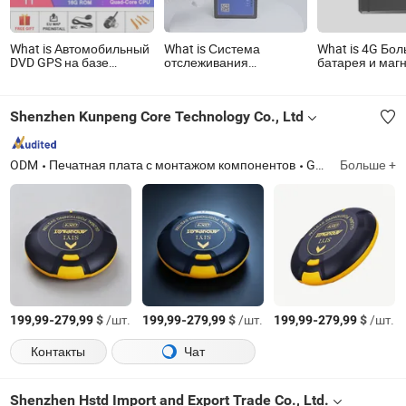
What is Автомобильный
What is Система
What is 4G Бо
DVD GPS на базе
отслеживания
батарея и маг
Android с
прицепов с RFID,
Долгий режим
четырёхъядерным
электронная пломба
ожидания GPS
процессором Witson 11
для контейнеров, GSM
для автомобил
Shenzhen Kunpeng Core Technology Co., Ltd
для Peugeot 407
GPS замок с
Устройство
(Серебристая рамка)
дистанционным
отслеживания
1080P HD видео
управлением
просмотр
местоположен
ODM
Печатная плата с монтажом компонентов
Guangdong
Больше +
бесплатным
приложением 
автомобиля
-
$
/шт.
-
$
/шт.
-
$
/шт.
199,99
279,99
199,99
279,99
199,99
279,99
Контакты
Чат
Shenzhen Hstd Import and Export Trade Co., Ltd.