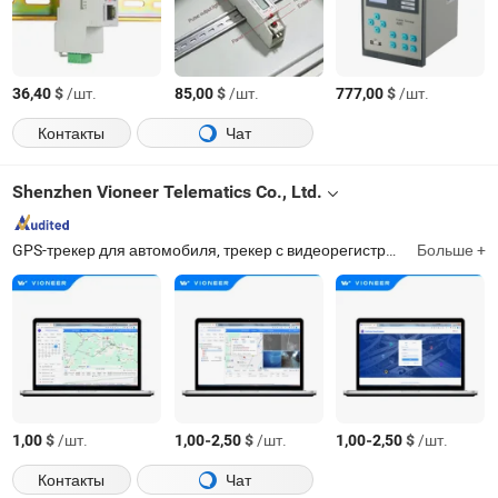
$
/шт.
$
/шт.
$
/шт.
36,40
85,00
777,00
Контакты
Чат
Shenzhen Vioneer Telematics Co., Ltd.
GPS-трекер для автомобиля, трекер с видеорегистратором, персональный трекер, трекер для домашних животных, смарт-часы, смарт-камера
Больше +
$
/шт.
-
$
/шт.
-
$
/шт.
1,00
1,00
2,50
1,00
2,50
Контакты
Чат