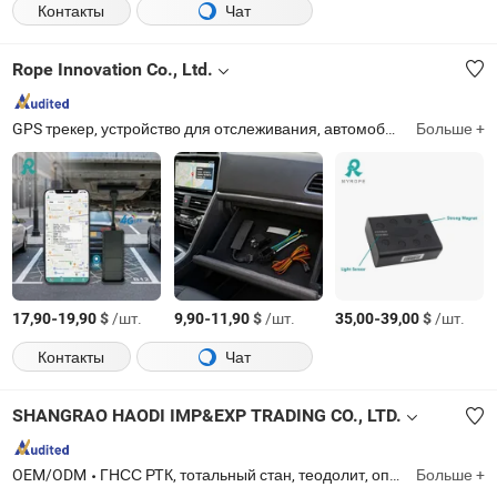
Контакты
Чат
Rope Innovation Co., Ltd.
GPS трекер, устройство для отслеживания, автомобильный GPS трекер, трекер для правонарушителей, трекер для транспортных средств, мотоциклетный GPS трекер, система отслеживания GPS
Больше +
-
$
/шт.
-
$
/шт.
-
$
/шт.
17,90
19,90
9,90
11,90
35,00
39,00
Контакты
Чат
SHANGRAO HAODI IMP&EXP TRADING CO., LTD.
OEM/ODM
ГНСС РТК, тотальный стан, теодолит, оптический уровень и лазерный отвес, призменный штатив, уровень штатива, измерительная колесо, набор призм, трибрах и адаптер, аксессуары для геодезии
Больше +