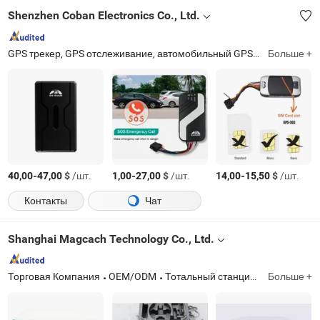
Shenzhen Coban Electronics Co., Ltd.
GPS трекер, GPS отслеживание, автомобильный GPS трекер, система GPS отслеживания транспортных средств, GPS трекер для транспортных средств, устройство GPS отслеживания, персональный GPS трекер, GPS трекер для часов, GPS локатор, мотоциклетный GPS трекер
Больше +
-
$
/шт.
-
$
/шт.
-
$
/шт.
40,00
47,00
1,00
27,00
14,00
15,50
Контакты
Чат
Shanghai Magcach Technology Co., Ltd.
Торговая Компания
OEM/ODM
Тотальный станция; Теодолит; Глобальная навигационная спутниковая система; Автоматический уровень; Портативный GPS; Лазерные инструменты; Лазерный дальномер; Штатив; Штанга; Призма
Больше +