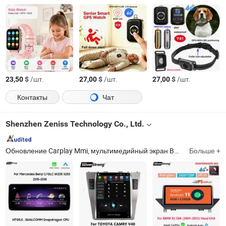
$
/шт.
$
/шт.
$
/шт.
23,50
27,00
27,00
Контакты
Чат
Shenzhen Zeniss Technology Co., Ltd.
Обновление Carplay Mmi, мультимедийный экран BMW, мультимедийный экран Benz, мультимедийный экран Audi, андроид радио стереоплеер, андроид автомобильное радио, андроид обновление до оригинального экрана, обновление Carplay до оригинального экрана, насос для накачивания шин, воздушный насос (вакуумный и blowing cleaner)
Больше +