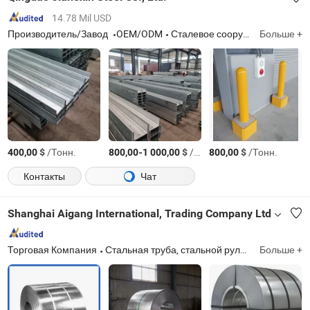
14.78 Mil USD
Производитель/Завод
OEM/ODM
Сталевое сооружение мастерской, части стальной конструкции, сварные изделия из стали, строительные материалы, сварные Т-образные балки и балки, горячекатаные секции, металлические изделия и стальные рельсы для солнечной системы
Больше +
$
/Тонн.
-
$
/Тонн.
$
/Тонн.
400,00
800,00
1 000,00
800,00
Контакты
Чат
Shanghai Aigang International, Trading Company Ltd
Торговая Компания
Стальная труба, стальной рулон, стальной лист, крепеж, фитинг, фланец
Больше +