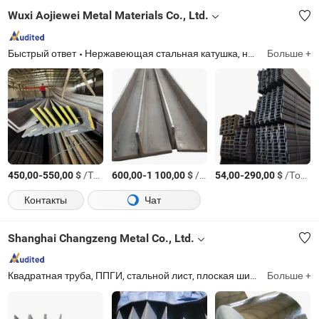
Wuxi Aojiewei Metal Materials Co., Ltd.
Быстрый ответ
Нержавеющая стальная катушка, нержавеющий стальной лист, нержавеющая стальная труба, алюминиевый лист, алюминиевая катушка, алюминиевый пруток/стержень/труба, оцинкованный стальной лист, оцинкованная квадратная труба, ППГИ катушка, стальной канал, уголок, балка H/L/T/C/I
Больше +
-
$
/Тонн.
-
$
/Тонн.
-
$
/Тонн.
450,00
550,00
600,00
1 100,00
54,00
290,00
Контакты
Чат
Shanghai Changzeng Metal Co., Ltd.
Квадратная труба, ППГИ, стальной лист, плоская шина, нержавеющая сталь, стальной канал, двутавр, уголок, круглая труба
Больше +