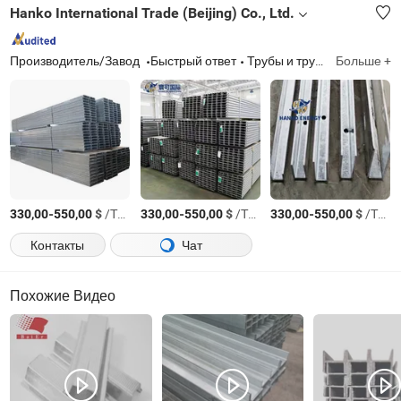
Hanko International Trade (Beijing) Co., Ltd.
Производитель/Завод
Быстрый ответ
Трубы и трубки, пластины и листы, стальные секции, проволочные изделия, аксессуары для фотогальванических кронштейнов, сборка фотогальванических панелей, инвертор, система крепления фотогальваников
Больше +
-
$
/Тонн.
-
$
/Тонн.
-
$
/Тонн.
330,00
550,00
330,00
550,00
330,00
550,00
Контакты
Чат
Похожие Видео