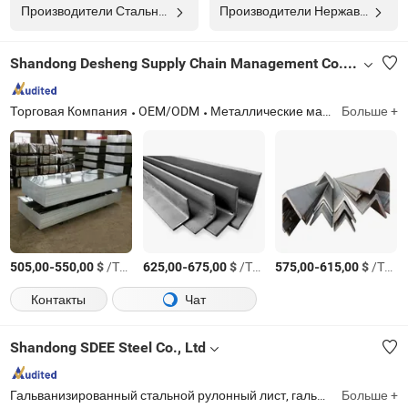
Производители Стальная Плита
Производители Нержавеющая Стальная Труба
Shandong Desheng Supply Chain Management Co., Ltd.
Торговая Компания
OEM/ODM
Металлические материалы
Больше +
-
$
/Тонн.
-
$
/Тонн.
-
$
/Тонн.
505,00
550,00
625,00
675,00
575,00
615,00
Контакты
Чат
Shandong SDEE Steel Co., Ltd
Гальванизированный стальной рулонный лист, гальвалюминевый стальной рулонный лист, окрашенный гальванизированный стальной рулонный лист, окрашенный гальвалюминевый стальной рулонный лист, цветной покрытый стальной рулонный лист, кровельный лист, горячекатаный стальной рулонный лист, стальной рулон, стальной лист, стальная труба
Больше +