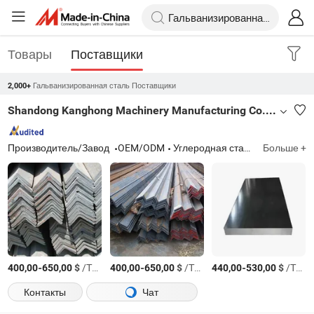
Товары
Поставщики
Гальванизированная сталь Поставщики
2,000+
Shandong Kanghong Machinery Manufacturing Co., Ltd
Производитель/Завод
OEM/ODM
Углеродная стальная катушка, углеродный стальной лист, оцинкованная стальная катушка, стальной лист, нержавеющая стальная катушка
Больше +
-
$
/Тонн.
-
$
/Тонн.
-
$
/Тонн.
400,00
650,00
400,00
650,00
440,00
530,00
Контакты
Чат