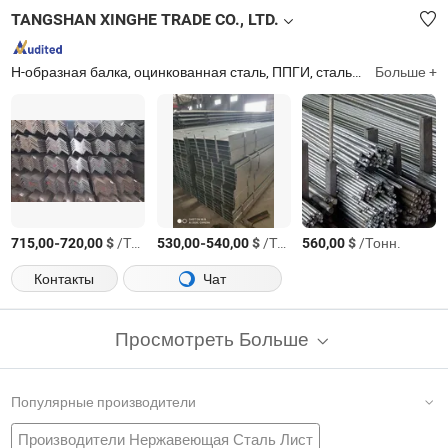
TANGSHAN XINGHE TRADE CO., LTD.
Н-образная балка, оцинкованная сталь, ППГИ, стальной лист, канал, уголок, стальная проволока, листовая сваи, деформированный стальной прут, стальной лист
Больше +
-
$
/Тонн.
-
$
/Тонн.
$
/Тонн.
715,00
720,00
530,00
540,00
560,00
Контакты
Чат
Просмотреть Больше
Популярные производители
Производители Нержавеющая Сталь Лист