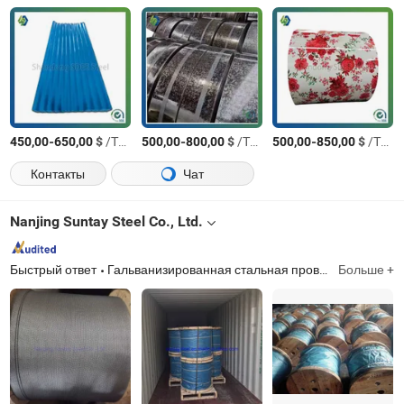
-
$
/Тонн.
-
$
/Тонн.
-
$
/Тонн.
450,00
650,00
500,00
800,00
500,00
850,00
Контакты
Чат
Nanjing Suntay Steel Co., Ltd.
Быстрый ответ
Гальванизированная стальная проволока, проволока для растяжки, проволока для крепления, оцинкованная стальная проволока, проволока для предварительно напряженных конструкций, алюминиевый обклад стальной проволоки, гальванизированная стальная проволока в прутках, алюминиевый обклад стальной проволоки в прутках, стальной кабельный зажим, поворотное подшипниковое кольцо
Больше +