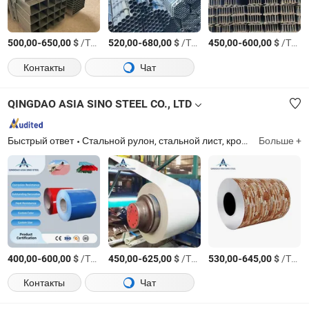
-
$
/Тонн.
-
$
/Тонн.
-
$
/Тонн.
500,00
650,00
520,00
680,00
450,00
600,00
Контакты
Чат
QINGDAO ASIA SINO STEEL CO., LTD
Быстрый ответ
Стальной рулон, стальной лист, кровельный лист, сталь, оцинкованный стальной рулон, гальвалюминевый стальной рулон, ППГИ, ППГЛ, алюминиевый рулон, строительный материал
Больше +
-
$
/Тонн.
-
$
/Тонн.
-
$
/Тонн.
400,00
600,00
450,00
625,00
530,00
645,00
Контакты
Чат