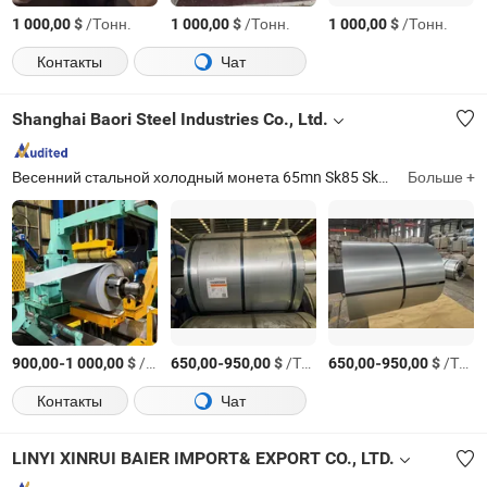
$
/Тонн.
$
/Тонн.
$
/Тонн.
1 000,00
1 000,00
1 000,00
Контакты
Чат
Shanghai Baori Steel Industries Co., Ltd.
Весенний стальной холодный монета 65mn Sk85 Sk95 C67s, горячепоцинкованный алюминизированный сталь SA1c SA1d Dx53D+as, расширительный шов, электроцинкованная сталь Secc, стальная труба с керамическим покрытием, нержавеющая сталь 304 316 316L 201 403, металлический шланг, алюминизированная сталь с кремнием, сталь Инвар
Больше +
-
$
/Тонн.
-
$
/Тонн.
-
$
/Тонн.
900,00
1 000,00
650,00
950,00
650,00
950,00
Контакты
Чат
LINYI XINRUI BAIER IMPORT& EXPORT CO., LTD.