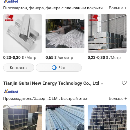
Гипсокартон, фанера, фанера с пленочным покрытием, ПВХ плитка для потолка из гипса, Т-образный профиль, канал, доступная панель из гипса, ПВХ потолок, полоска для коврового покрытия, перфорированный гипсокартон
Больше +
-
$
/Метр
$
/кв метр
-
$
/Метр
0,23
0,30
0,65
0,23
0,30
Контакты
Чат
Tianjin Guitai New Energy Technology Co., Ltd
Производитель/Завод
OEM
Быстрый ответ
Больше +