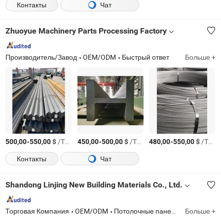
Контакты
Чат
Zhuoyue Machinery Parts Processing Factory
Производитель/Завод
OEM/ODM
Быстрый ответ
Больше +
-
$
/Тонн.
-
$
/Тонн.
-
$
/Тонн.
500,00
550,00
450,00
500,00
480,00
550,00
Контакты
Чат
Shandong Linjing New Building Materials Co., Ltd.
Торговая Компания
OEM/ODM
Потолочные панели / Потолочные Т-решётки, ПВХ гипсовые потолочные плитки, потолочные панели, подвесные потолочные Т-рейки, оцинкованная металлическая рама, потолочная access панель, потолочные и гипсокартонные аксессуары, гипсокартонные саморезы
Больше +