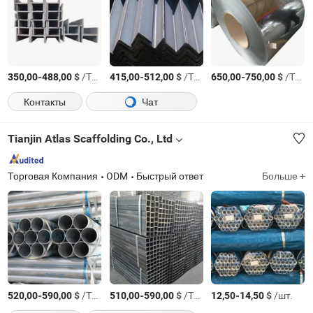
-
$
/Тонн.
-
$
/Тонн.
-
$
/Тонн.
350,00
488,00
415,00
512,00
650,00
750,00
Контакты
Чат
Tianjin Atlas Scaffolding Co., Ltd
Торговая Компания
ODM
Быстрый ответ
Больше +
-
$
/Тонн.
-
$
/Тонн.
-
$
/шт.
520,00
590,00
510,00
590,00
12,50
14,50