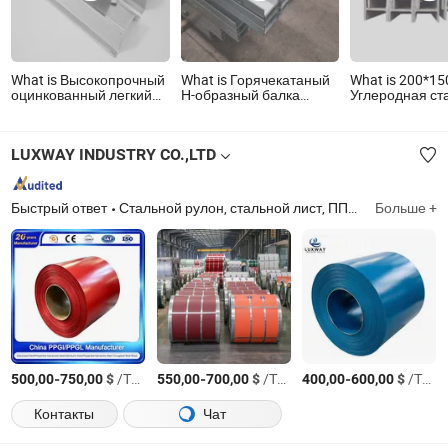
What is Высокопрочный
What is Горячекатаный
What is 200*1
оцинкованный легкий
Н-образный балка
Углеродная ст
стальной каркас
оцинкованная сталь
сваренная,
оцинкованный канал
Ss400b 100UC U-канал
оцинкованная 
для гипсокартона
ASTM A36 Стальная
Стальной Н-о
LUXWAY INDUSTRY CO.,LTD
строительная материал
балка для
сталь
строительства
лучшей цене
Быстрый ответ
Стальной рулон, стальной лист, ППГИ, ППГЛ
Больше +
Sha
-
$
/Тонн.
-
$
/Тонн.
-
$
/Тонн.
500,00
750,00
550,00
700,00
400,00
600,00
Контакты
Чат