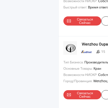
Возможности НИОКР:
Собствен
Быстрый ответ:
Время ответ
Связаться
Сейчас
Wenzhou Oupai 
15
Тип Бизнеса:
Производитель/Завод & 
Основные Товары:
Кран
Возможности НИОКР:
Собствен
Город/Провинция:
Wenzhou,
Связаться
Сейчас