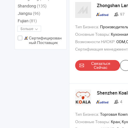
Zhongshan Lanh
Shandong
(135)
Jiangsu
(96)
97
Fujian
(81)
Тип Бизнеса:
Производитель/Завод & 
Больше
Основные Товары:
Кухонная
Сертифицирован
Возможности НИОКР:
ODM,
ный Поставщик
Сертификация менеджмент
Связаться
Сейчас
Shenzhen Koala
4
Тип Бизнеса:
Торговая Ком
Основные Товары:
Кран; Кухонный кран; Раковинный 