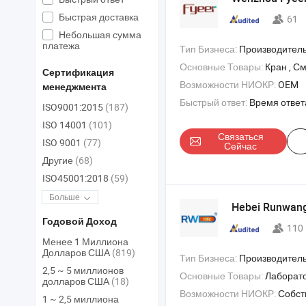
Быстрая доставка
61
Небольшая сумма
платежа
Тип Бизнеса:
Производитель/Завод & 
Основные Товары:
Кран , Смеситель , Зеркало , Терм
Сертификация
Возможности НИОКР:
OEM
менеджмента
Быстрый ответ:
Время ответ
ISO9001:2015
(187)
ISO 14001
(101)
Связаться
ISO 9001
(77)
Сейчас
Другие
(68)
ISO45001:2018
(59)
Больше
Hebei Runwangd
Годовой Доход
110
Менее 1 Миллиона
Долларов США
(819)
Тип Бизнеса:
Производитель/Завод & 
2,5 ~ 5 миллионов
Основные Товары:
Лабораторный кран , аварийный душ для глаз , душ безопас
долларов США
(18)
Возможности НИОКР:
Собствен
1 ~ 2,5 миллиона