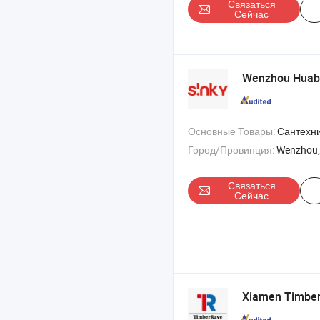
Связаться
Сейчас
Wenzhou Huaba
Основные Товары:
Сантехнические изделия , смеситель для раковины , 
Город/Провинция:
Wenzhou,
Связаться
Сейчас
Xiamen Timberr