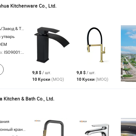
ua Kitchenware Co., Ltd.
Торговая Компания
 утварь
OEM
а:
ISO9001:2015, ISO14001
/ шт.
/ шт.
9,8 $
9,8 $
(MOQ)
(MOQ)
10 Куски
10 Куски
 Kitchen & Bath Co., Ltd.
пания
кран; Душевой кран; Аксессуары для ванной