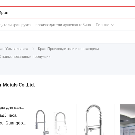
дители кран ручка
производители душевая кабина
Больше
Кран Производители и поставщики
ран Умывальника
78 наименованиями продукции
Metals Co.,Ltd.
хонный кран , гостиничные принадлежности , шланг
а≤3 часа
u, Guangdong