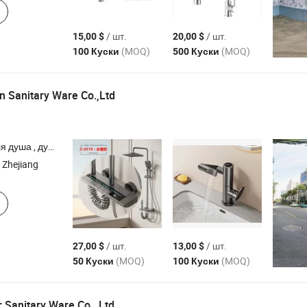
/ шт.
/ шт.
15,00 $
20,00 $
(MOQ)
(MOQ)
100 Куски
500 Куски
n Sanitary Ware Co.,Ltd
учной душ , кран , смеситель
 Zhejiang
/ шт.
/ шт.
27,00 $
13,00 $
(MOQ)
(MOQ)
50 Куски
100 Куски
Sanitary Ware Co., Ltd.