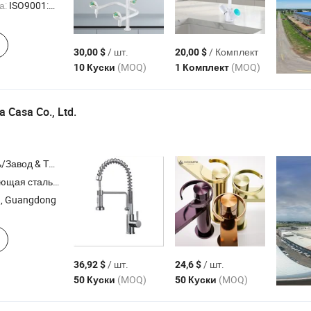
а:
ISO9001:2015, ISO45001:2018, ISO14001, Другие
/ шт.
/ Комплект
30,00 $
20,00 $
(MOQ)
(MOQ)
10 Куски
1 Комплект
 Casa Co., Ltd.
Торговая Компания
ары для ванной , нержавеющая сталь раковина , душ , раковина кран
, Guangdong
/ шт.
/ шт.
36,92 $
24,6 $
(MOQ)
(MOQ)
50 Куски
50 Куски