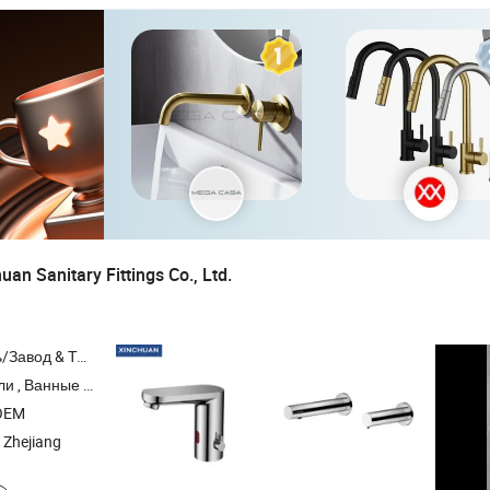
an Sanitary Fittings Co., Ltd.
Торговая Компания
нные принадлежности
OEM
 Zhejiang