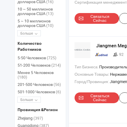
долларов США
(16)
Сертификация менеджмент
10 ~ 50 миллионов
долларов США
(13)
Связаться
Сейчас
5 ~ 10 миллионов
долларов США
(10)
Больше
Количество
Jiangmen Mega
Работников
92
5-50 Человеков
(725)
51-200 Человеков
(214)
Тип Бизнеса:
Производитель/Завод & 
Менее 5 Человеков
Основные Товары:
Нержавеющая сталь кран , нержавеющая сталь аксессу
(180)
Город/Провинция:
Jiangmen
201-500 Человеков
(56)
501-1000 Человеков
(6)
Связаться
Сейчас
Больше
Провинция &Регион
Zhejiang
(397)
Guangdong
(387)