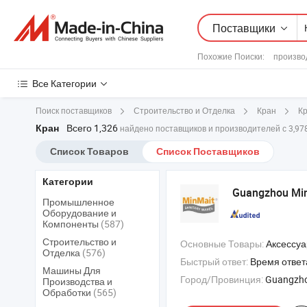
Поставщики
Похожие Поиски:
произво
Все Категории
Поиск поставщиков
Строительство и Отделка
Кран
К
Всего 1,326
Кран
найдено поставщиков и производителей с 3,9
Список Товаров
Список Поставщиков
Категории
Guangzhou Min-
Промышленное
Оборудование и
Компоненты
(587)
Строительство и
Основные Товары:
Аксессуары для ванной , душевой кран , ку
Отделка
(576)
Быстрый ответ:
Время ответ
Машины Для
Город/Провинция:
Guangzho
Производства и
Обработки
(565)