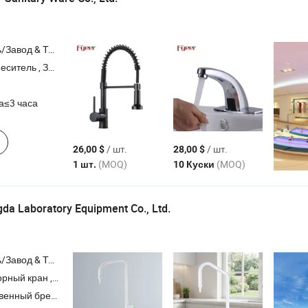
Торговая Компания
остатический кран , Автоматический кран
а≤3 часа
/ шт.
/ шт.
26,00 $
28,00 $
(MOQ)
(MOQ)
1 шт.
10 Куски
a Laboratory Equipment Co., Ltd.
Торговая Компания
ности и промывание глаз , вытяжка для газов , раковина из полипропилена
ный бренд,ODM,OEM