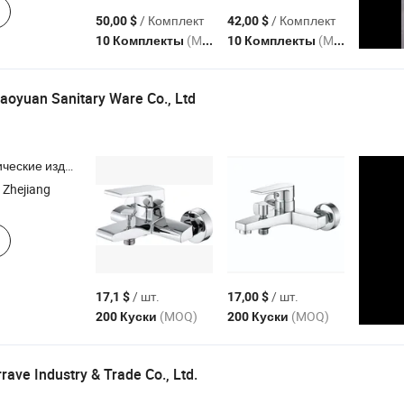
/ Комплект
/ Комплект
50,00 $
42,00 $
(MOQ)
(MOQ)
10 Комплекты
10 Комплекты
oyuan Sanitary Ware Co., Ltd
смеситель для кухни , смеситель для душа , смеситель для ванны
 Zhejiang
/ шт.
/ шт.
17,1 $
17,00 $
(MOQ)
(MOQ)
200 Куски
200 Куски
ave Industry & Trade Co., Ltd.