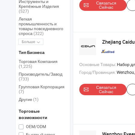
Инструменты и
Связаться
Крепёжные Изделия
Сейчас
(527)
Легкая
промышленность и
товары повседневного
спроса
(322)
Zhejiang Caidu
Больше
Тип Бизнеса
Торговая Компания
Основные Товары:
Набор для душа , душ , р
(1,225)
Город/Провинция:
Wenzhou,
Производитель/Завод
(733)
Групповая Корпорация
Связаться
(7)
Сейчас
Другие
(1)
Торговые
возможности
OEM/ODM
Wenzhou Fyeer 
Быстрый ответ