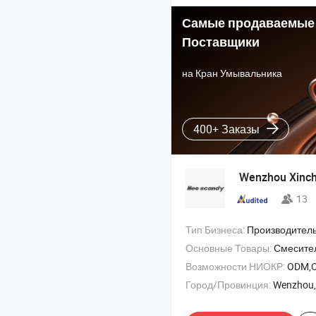
Самые продаваемые
Поставщики
на Кран Умывальника
400+ Заказы
Wenzhou Xinchu
13
Тип Бизнеса:
Производитель/Завод & 
Основные Товары:
Смесители , Ва
Возможности НИОКР:
ODM,
Город/Провинция:
Wenzhou,