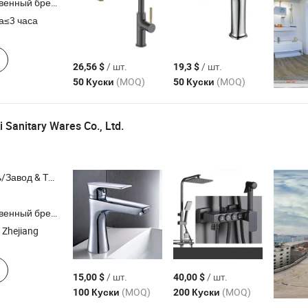
ный бренд,ODM,OEM
а≤3 часа
/ шт.
/ шт.
26,56 $
19,3 $
(MOQ)
(MOQ)
50 Куски
50 Куски
Sanitary Wares Co., Ltd.
Торговая Компания
ный бренд,ODM,OEM
 Zhejiang
/ шт.
/ шт.
15,00 $
40,00 $
(MOQ)
(MOQ)
100 Куски
200 Куски