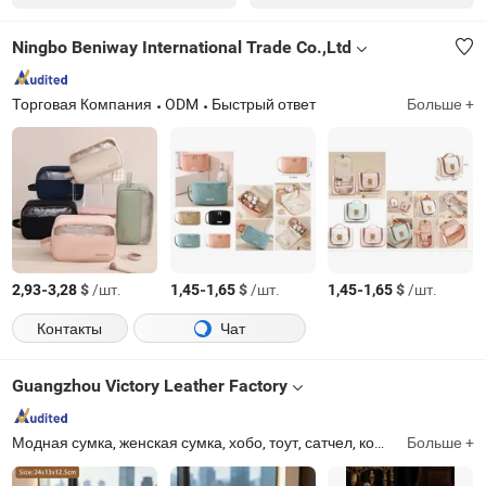
Ningbo Beniway International Trade Co.,Ltd
Торговая Компания
ODM
Быстрый ответ
Больше +
-
$
/шт.
-
$
/шт.
-
$
/шт.
2,93
3,28
1,45
1,65
1,45
1,65
Контакты
Чат
Guangzhou Victory Leather Factory
Модная сумка, женская сумка, хобо, тоут, сатчел, кошелек, рюкзак, сумка через плечо, холщовая сумка, нейлоновая сумка
Больше +