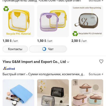
Производитель/Завод
OEM/ODM
Быстрый ответ
Больше +
$
/шт.
$
/шт.
$
/шт.
1,50
1,50
2,50
Контакты
Чат
Yiwu G&M Import and Export Co., Ltd
Быстрый ответ
Сумки-холодильники, косметички, дорожные сумки, рюкзаки, вечерние сумки, сумки для еды на вынос, нетканевые сумки, сумки для хранения в путешествиях
Больше +