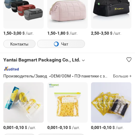
-
$
/шт.
-
$
/шт.
-
$
/шт.
1,50
3,00
1,50
1,80
2,50
3,50
Контакты
Чат
Yantai Bagmart Packaging Co., Ltd.
Производитель/Завод
OEM/ODM
ПЭ пакетики с застежкой, пакетики с ползунком, плоские полиэтиленовые пакеты, образцовые пакеты (кенгуру), пакеты для винограда, деликатесные пакеты, ПП и ОПП пакеты, почтовые пакеты
Больше +
-
$
/шт.
-
$
/шт.
-
$
/шт.
0,001
0,10
0,001
0,10
0,001
0,10