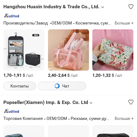
Hangzhou Huaxin Industry & Trade Co., Ltd.
Производитель/Завод
OEM/ODM
Косметичка, сумка-холодильник, сумка-тоут, рюкзак, пенал
Больше +
-
$
/шт.
-
$
/шт.
-
$
/шт.
1,70
1,91
2,40
2,64
1,20
1,32
Контакты
Чат
Popseller(Xiamen) Imp. & Exp. Co. Ltd
Торговая Компания
OEM/ODM
Рюкзаки, сумки-дуфли, дорожные сумки, сумки-тоуты, поясные сумки, сумки-холодильники, сумки для обеда, косметички, shopping bags
Больше +