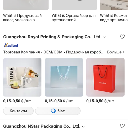
What is Продуктовый
What is Органайзер для
What is Космет
класс, упаковка в
путешествий,
виде прянично
розничных коробках,
косметичка для мужчин
домика, с мно
одно-двойной застежка
и женщин
compartments,
для продуктов,
водонепрониц
Guangzhou Royal Printing & Packaging Co., Ltd.
многоразовый пакет,
маслостойкая,
пластиковый пакет,
для макияжа, 
овощи//замороженные
сумка для умы
аксессуары
туалетная сум
Торговая Компания
OEM/ODM
Подарочная коробка, подарочный пакет, почтовая коробка, бумажные карточки, бумажная коробка
Больше +
косметический пакет с
застежкой,
антибактериальный
-
$
/шт.
-
$
/шт.
-
$
/шт.
0,15
0,50
0,15
0,50
0,15
0,50
Контакты
Чат
Guangzhou NStar Packaging Co., Ltd.