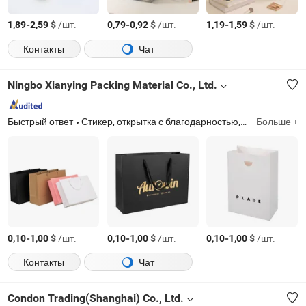
-
$
/шт.
-
$
/шт.
-
$
/шт.
1,89
2,59
0,79
0,92
1,19
1,59
Контакты
Чат
Ningbo Xianying Packing Material Co., Ltd.
Быстрый ответ
Стикер, открытка с благодарностью, визитка, флаер, брошюры, бумажный пакет, бумажная коробка
Больше +
-
$
/шт.
-
$
/шт.
-
$
/шт.
0,10
1,00
0,10
1,00
0,10
1,00
Контакты
Чат
Condon Trading(Shanghai) Co., Ltd.