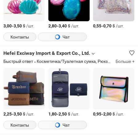
-
$
/шт.
-
$
/шт.
-
$
/шт.
3,00
3,50
2,80
3,40
0,55
0,70
Контакты
Чат
Hefei Exciway Import & Export Co., Ltd.
Быстрый ответ
Косметичка/Туалетная сумка, Рюкзак для школы, Сумка-тоут/Сумка, Дорожная сумка, Органайзер для упаковки, Сумка для хранения, Сумка для обеда/Холодильная сумка, Водонепроницаемая сумка, Сумка на пояс/Сумка на грудь, Messenger bag/Сумка через плечо
Больше +
-
$
/шт.
-
$
/шт.
-
$
/шт.
2,25
3,50
1,80
2,50
0,95
2,00
Контакты
Чат