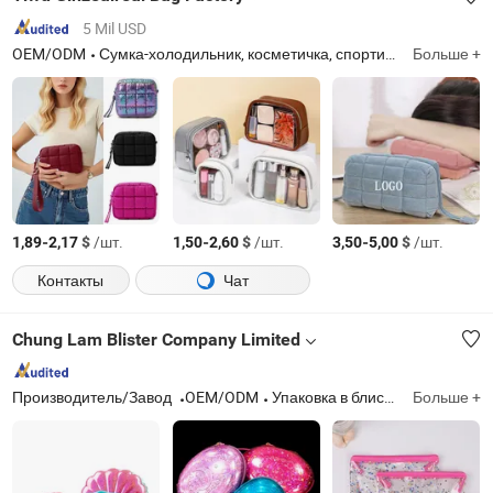
5 Mil USD
OEM/ODM
Сумка-холодильник, косметичка, спортивная сумка
Больше +
Zh
-
$
/шт.
-
$
/шт.
-
$
/шт.
1,89
2,17
1,50
2,60
3,50
5,00
Контакты
Чат
Chung Lam Blister Company Limited
Производитель/Завод
OEM/ODM
Упаковка в блистерах, блистерные коробки, упаковочная коробка, пластиковая упаковка, блистерный поддон, пластиковый цилиндр, пластиковая коробка для обуви, электронные термоформованные упаковочные изделия, упаковка для продуктов питания в блистерах
Больше +