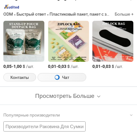
ODM
Быстрый ответ
Пластиковый пакет, пакет с застежкой, застежной пакет, сумка, пакет с застежкой на молнии, пластиковый пакет с бегунком
Больше +
-
$
/шт.
-
$
/шт.
-
$
/шт.
0,05
1,00
0,01
0,03
0,01
0,03
Контакты
Чат
Просмотреть Больше
Популярные производители
Производители Раковина Для Сумки