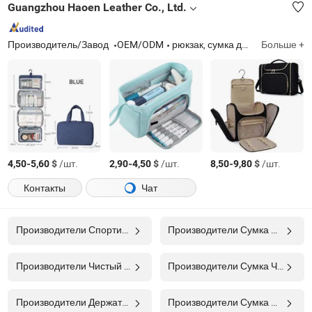
Guangzhou Haoen Leather Co., Ltd.
Производитель/Завод
OEM/ODM
рюкзак, сумка для ноутбука, чехол для ноутбука, спортивная сумка, портфель, сумка для подгузников, школьная сумка, тактическая сумка, органайзер, поясная сумка, сумка через плечо, сумка-тоут, чемодан, сумка для камеры
Больше +
-
$
/шт.
-
$
/шт.
-
$
/шт.
4,50
5,60
2,90
4,50
8,50
9,80
Контакты
Чат
Производители Спортивная Сумка
Производители Сумка На Поясе
Производители Чистый Мешок
Производители Сумка Через Плечо
Производители Держатель Для Сумок
Производители Сумка На Пояс