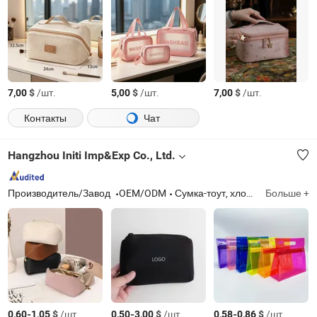
$
/шт.
$
/шт.
$
/шт.
7,00
5,00
7,00
Контакты
Чат
Hangzhou Initi Imp&Exp Co., Ltd.
Производитель/Завод
OEM/ODM
Сумка-тоут, хлопковая сумка, холщевая сумка, сумка на шнурке, сумка для одежды, сумка-холодильник, косметичка, бутылка-шейкер, фетровая сумка, вельветовая сумка
Больше +
-
$
/шт.
-
$
/шт.
-
$
/шт.
0,60
1,05
0,50
3,00
0,58
0,86