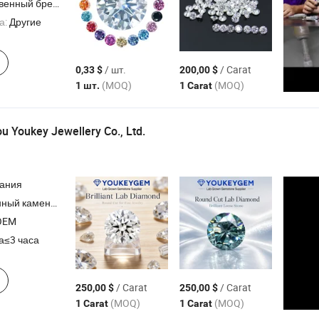
ный бренд,ODM,OEM
а:
Другие
/ шт.
/ Carat
0,33 $
200,00 $
(MOQ)
(MOQ)
1 шт.
1 Carat
 Youkey Jewellery Co., Ltd.
пания
мень , алмаз HPHT
OEM
а≤3 часа
/ Carat
/ Carat
250,00 $
250,00 $
(MOQ)
(MOQ)
1 Carat
1 Carat