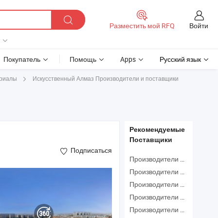
Войти
Разместить мой RFQ
Покупатель
Помощь
Apps
Русский язык
Искусственный Алмаз Производители и поставщики
риалы
Рекомендуемые
Поставщики
Подписаться
Производители Сегментированный Алмазный Диск
Производители Искусственная Роза
Производители Ручные Искусственные Цветы
Производители Стекло
Производители Мрамор