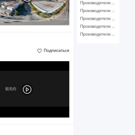
Производители Стеклянный Камень
Производители Искусственный Камень
Производители Мраморные Плиты
Производители Поддон Для Душа
Производители Искусственные Каменные Плиты
Подписаться
серьги , Lab возросло
цепь
Diamond
Diamond