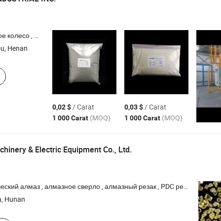
чный проволока , катодная защита , магниевый литье под давлением
u, Henan
/ Carat
/ Carat
0,02 $
0,03 $
(MOQ)
(MOQ)
1 000 Carat
1 000 Carat
inery & Electric Equipment Co., Ltd.
ский алмаз , алмазное сверло , алмазный резак , PDC резцы
, Hunan