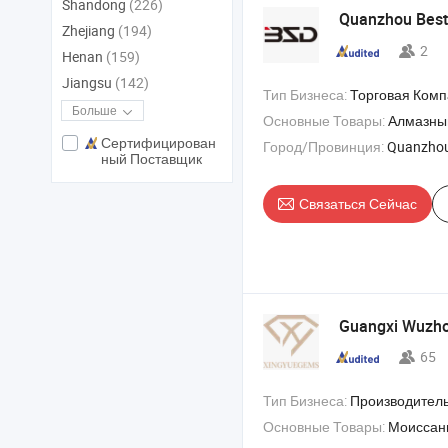
Shandong
(226)
Quanzhou Bes
Zhejiang
(194)
2
Henan
(159)
Jiangsu
(142)
Тип Бизнеса:
Торговая Ком
Больше
Основные Товары:
Алмазный резак 
Сертифицирован
Город/Провинция:
Quanzhou
ный Поставщик
Связаться Сейчас
Guangxi Wuzho
65
Тип Бизнеса:
Производитель/Завод & 
Основные Товары:
Моиссанит , ювелирные изделия из моиссанита , ювелирн