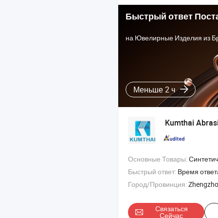
Быстрый ответ Пост
на Ювелирные Изделия из Б
Меньше 2 ч
Kumthai Abrasi
Основные Товары:
Синтетический алмазный порошок CBN , боронит , B4c 
Быстрый ответ:
Время ответ
Город/Провинция:
Zhengzho
Связаться
Сейчас