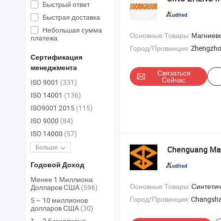
Быстрый ответ
Быстрая доставка
Небольшая сумма
Основные Товары:
Магниевое колесо , магниевый радиатор , магниевый сваро
платежа
Город/Провинция:
Zhengzho
Сертификация
менеджмента
Связаться
Сейчас
ISO 9001
(331)
ISO 14001
(136)
ISO9001:2015
(115)
ISO 9000
(84)
ISO 14000
(57)
Больше
Chenguang Mach
Годовой Доход
Менее 1 Миллиона
Основные Товары:
Синтетиче
Долларов США
(596)
Город/Провинция:
Changsha
5 ~ 10 миллионов
долларов США
(30)
1 ~ 2,5 миллиона