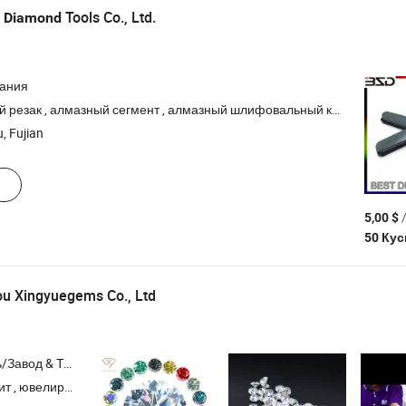
t
Tools Co., Ltd.
Diamond
пания
, алмазный сегмент , алмазный шлифовальный круг , алмазный полировочный диск , алмазное сверло
, Fujian
/
5,00 $
50 Ку
u Xingyuegems Co., Ltd
Торговая Компания
ые изделия , ожерелье , лабораторно выращенные драгоценные камни