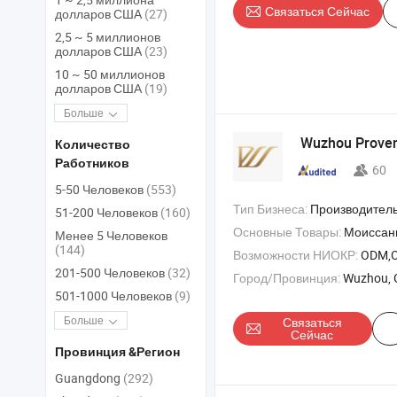
Связаться Сейчас
долларов США
(27)
2,5 ~ 5 миллионов
долларов США
(23)
10 ~ 50 миллионов
долларов США
(19)
Больше
Wuzhou Provenc
Количество
Работников
60
5-50 Человеков
(553)
Тип Бизнеса:
Производитель/Завод & 
51-200 Человеков
(160)
Основные Товары:
Моиссанит , ювелирные изделия из моиссанита , ювелирные издели
Менее 5 Человеков
(144)
Возможности НИОКР:
ODM,
201-500 Человеков
(32)
Город/Провинция:
Wuzhou, 
501-1000 Человеков
(9)
Больше
Связаться
Сейчас
Провинция &Регион
Guangdong
(292)