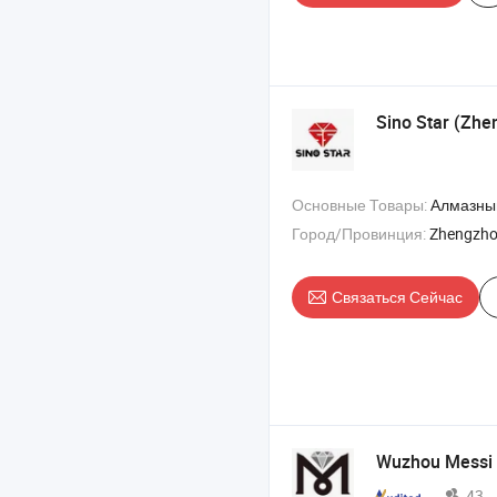
Sino Star (Zhe
Основные Товары:
Алмазный шли
Город/Провинция:
Zhengzho
Связаться Сейчас
Wuzhou Messi 
43