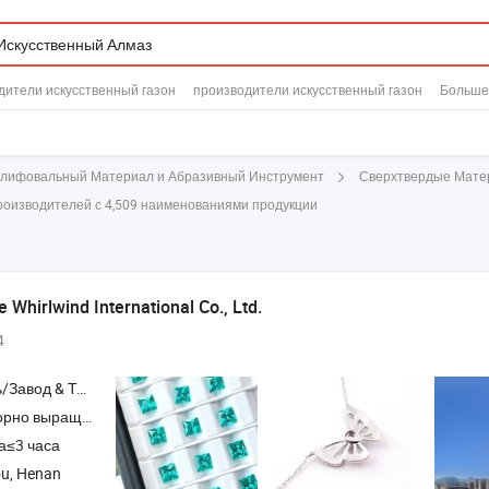
дители искусственный газон
производители искусственный газон
Больше
лифовальный Материал и Абразивный Инструмент
Сверхтвердые Мате
роизводителей с 4,509 наименованиями продукции
Whirlwind International Co., Ltd.
4
Торговая Компания
выращенный алмаз
а≤3 часа
u, Henan