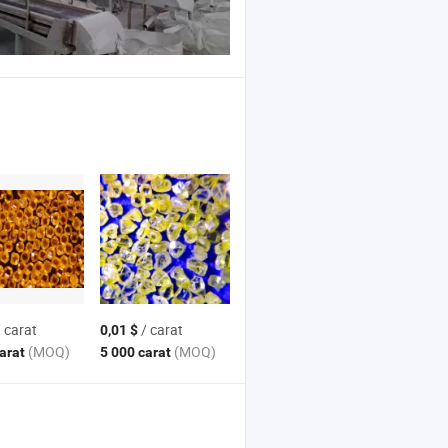
 carat
/ carat
0,01 $
(MOQ)
(MOQ)
carat
5 000 carat