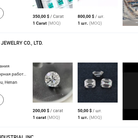
/ Carat
/ шт.
350,00 $
800,00 $
(MOQ)
(MOQ)
1 Carat
1 шт.
JEWELRY CO., LTD.
пания
 работа возросло
кольцо , Lab возросло
, Lab
Diamond
Diamond
u, Henan
/ carat
/ шт.
200,00 $
50,00 $
(MOQ)
(MOQ)
1 carat
1 шт.
NDUSTRIAL INC.