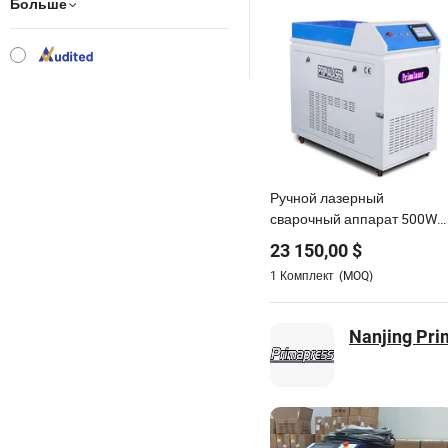
Больше
Ручной лазерный
сварочный аппарат 500W
Сварка нержавеющей
23 150,00
$
стали лазером
1
Комплект
(MOQ)
Nanjing Pri