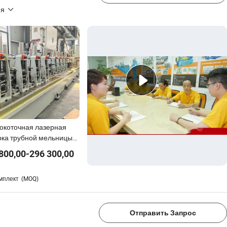
ия
окоточная лазерная
рка трубной мельницы
 304 316L производства
800,00
-
296 300,00
б из нержавеющей стали
1/4
мплект
(MOQ)
Отправить Запрос