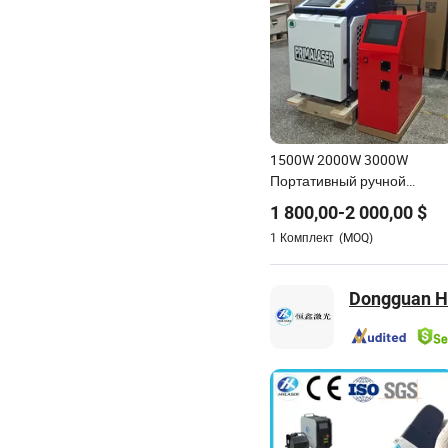
1500W 2000W 3000W
Портативный ручной
лазерный сварочный
1 800,00
-
2 000,00
$
аппарат для металла
1
Комплект
(MOQ)
нержавеющая сталь
Dongguan He