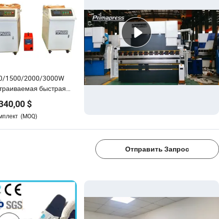
0/1500/2000/3000W
траиваемая быстрая
оконно-лазерная
340,00
$
рочная машина для всех
мплект
(MOQ)
аллов и редких
1/4
аллов
Отправить Запрос