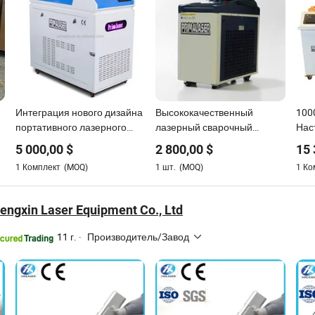
Интеграция нового дизайна
Высококачественный
100
портативного лазерного
лазерный сварочный
Нас
сварочного аппарата
аппарат Raycus
вол
5 000,00
$
2 800,00
$
15 
1500W 2000W 3000W для
1500W/2000W/3000W
сва
1
Комплект
(MOQ)
1
шт.
(MOQ)
1
Ко
металла
ручной 3 в 1 лазерный
мет
очиститель сварщик резак
мет
ngxin Laser Equipment Co., Ltd
11 г.
·
Производитель/Завод