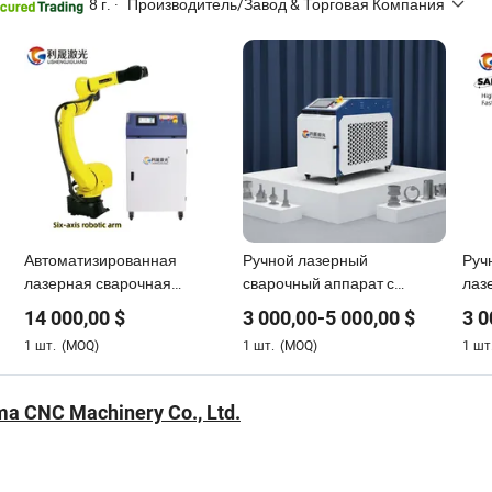
8 г.
·
Производитель/Завод & Торговая Компания
Автоматизированная
Ручной лазерный
Руч
лазерная сварочная
сварочный аппарат с
лаз
машина для сварки
маленьким шкафом мини
апп
14 000,00
$
3 000,00
-
5 000,00
$
3 0
различных металлов
ручной лазерный
150
1
шт.
(MOQ)
1
шт.
(MOQ)
1
шт
сварочный аппарат
Пор
чет
уни
ma CNC Machinery Co., Ltd.
при