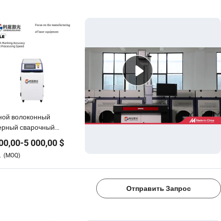
ной волоконный
ерный сварочный
арат Raycus Jpt 1000W
00,00
-
5 000,00
$
0W 2000W 3000W
.
(MOQ)
тативный
1/4
ырехвальный для
версальных
менений
Отправить Запрос