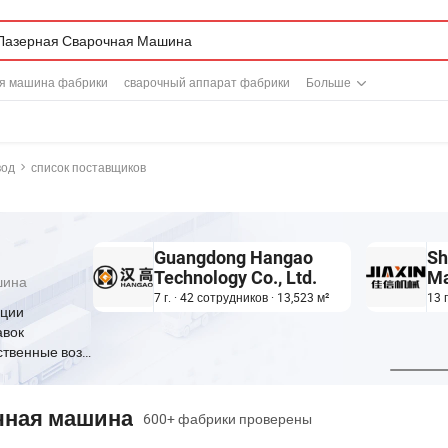
я машина фабрики
сварочный аппарат фабрики
Больше
вод
список поставщиков
Guangdong Hangao
Sh
Technology Co., Ltd.
Ma
шина
Co
7 г. · 42 сотрудников · 13,523 м²
13 
ации
авок
Значительные производственные возможности
чная машина
600+ фабрики проверены