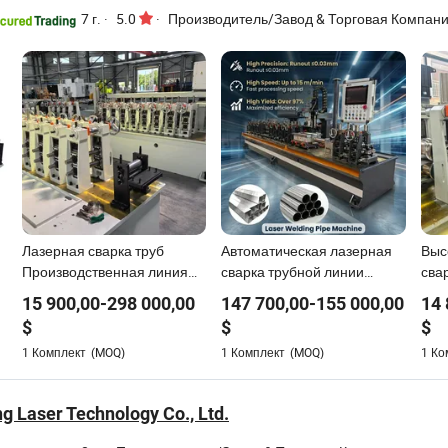
7 г.
·
5.0
·
Производитель/Завод & Торговая Компан
Лазерная сварка труб
Автоматическая лазерная
Выс
Производственная линия
сварка трубной линии
сва
Нержавеющая сталь
формования титановыми
для
15 900,00
-
298 000,00
147 700,00
-
155 000,00
14 
Сварка стальных труб
воздуховодами
тру
$
$
$
Машина для производства
высокоточной стальной
1
Комплект
(MOQ)
1
Комплект
(MOQ)
1
Ко
трубы для медицинских и
промышленных
применений
g Laser Technology Co., Ltd.