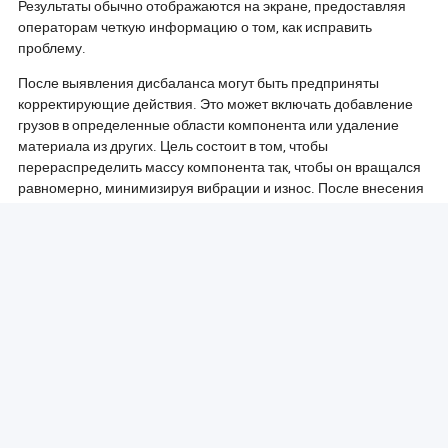
Результаты обычно отображаются на экране, предоставляя
операторам четкую информацию о том, как исправить
проблему.
После выявления дисбаланса могут быть предприняты
корректирующие действия. Это может включать добавление
грузов в определенные области компонента или удаление
материала из других. Цель состоит в том, чтобы
перераспределить массу компонента так, чтобы он вращался
равномерно, минимизируя вибрации и износ. После внесения
корректировок компонент часто повторно тестируется, чтобы
убедиться, что баланс был достигнут.
Балансировочные машины могут варьироваться по сложности,
некоторые модели предлагают такие продвинутые функции,
как автоматические предложения по коррекции и мониторинг в
реальном времени. Эти функции повышают эффективность
процесса балансировки, позволяя сократить время
выполнения и улучшить точность.
В заключение, балансировочная машина работает, вращая
компонент и измеряя силы, действующие на него, чтобы
выявить дисбалансы. Благодаря тщательному анализу и