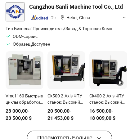
колеса на складе
центров
управление
Cangzhou Sanli Machine Tool Co., Ltd
выполнения
балансировочным
заказов
конвейером
2 г.
·
Hebei, China
электронной
коммерции
Тип Бизнеса:
Производитель/Завод & Торговая Компания
ODM-сервис
Образец Доступен
Vmc1160 Быстрые
Ck500 2-Axis ЧПУ
Ck400 2-Axis ЧПУ
циклы обработки
станок: Высокий
станок: Высокий
на ЧПУ и высокая
крутящий момент
крутящий момент
23 000,00
-
20 500,00
-
16 500,00
-
жесткость
и быстрые циклы,
и быстрые циклы,
23 500,00
$
21 453,00
$
18 009,00
$
конструкции,
балансируя
балансировка
балансировка
скорость и
скорости и
скорости,
точность в
точности в
Просмотреть Больше