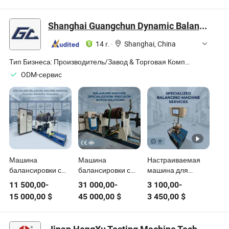
горизонтального
проходческого
бурения с
механизма для
Shanghai Guangchun Dynamic Balancing Machine Equipment Co., Ltd
жидкостным
канализационных
балансом
трубопроводов
14 г.
·
Shanghai, China
Тип Бизнеса:
Производитель/Завод & Торговая Компания
ODM-сервис
Машина
Машина
Настраиваемая
балансировки с
балансировки с
машина для
ременным
двойным
балансировки
11 500,00
-
31 000,00
-
3 100,00
-
приводом для
приводом для
ременной
15 000,00
$
45 000,00
$
3 450,00
$
большого ротора
больших
передачи ротора
мотора с
вентиляторов и
для малых
диаметром
ротором с 37kw
электрических