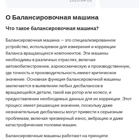
выравнивания 
бесшовной совместимости с
производитель
электромобилями, современные
средства.
умные машины трансформируют
О Балансировочная машина
мастерские по всему миру —
уменьшая человеческие ошибки,
Что такое балансировочная машина?
повышая удовлетворенность
клиентов и устанавливая новые
Балансировочная машина — это специализированное
стандарты ухода за автомобилями.
устройство, используемое для измерения и коррекции
С растущим мировым спросом,
баланса вращающихся компонентов. Эти машины
особенно в Азии, и инновациями,
необходимы в различных отраслях, включая
такими как удаленная диагностика
автомобилестроение, аэрокосмическую и производственную,
и предиктивное обслуживание,
где точность и производительность имеют критическое
будущее балансировки колес
значение. Основная функция балансировочной машины
становится умнее, быстрее и
экологичнее, чем когда-либо
заключается в выявлении любых дисбалансов в
прежде. Интересно, что эти
вращающейся детали, такой как ротор или колесо, и
прорывы значат для вашего
предоставлении необходимых данных для их коррекции. Этот
бизнеса или автомобиля? Узнайте,
процесс имеет решающее значение, поскольку даже
почему оставаться впереди в этом
незначительные дисбалансы могут привести к серьезным
технологически ориентированном
проблемам, включая чрезмерный износ, вибрацию и даже
рынке крайне важно.
катастрофические поломки машин.
Балансировочные машины работают на принципе