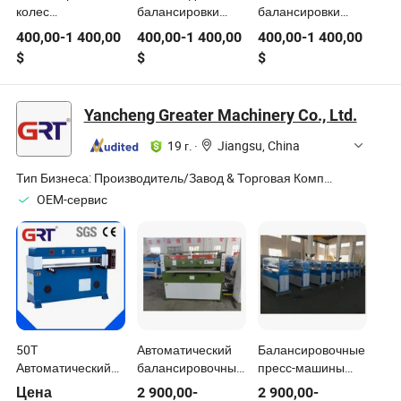
колес
балансировки
балансировки
Балансировочный
колес Trainsway
колес Trainsway
400,00
-
1 400,00
400,00
-
1 400,00
400,00
-
1 400,00
станок
Zh810A
$
$
$
Светодиодный
дисплей
Оборудование
Yancheng Greater Machinery Co., Ltd.
для шин Машина
для шин Trainsway
19 г.
·
Jiangsu, China
Zh826L
Тип Бизнеса:
Производитель/Завод & Торговая Компания
OEM-сервис
50T
Автоматический
Балансировочные
Автоматический
балансировочный
пресс-машины
балансировочный
пресс для
для
Цена
2 900,00
-
2 900,00
-