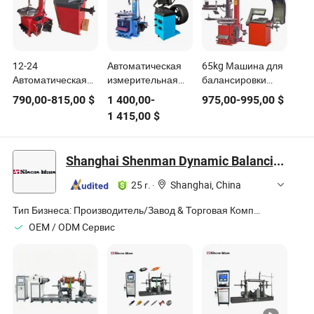
12-24
Автоматическая
65kg Машина для
Автоматическая
измерительная
балансировки
машина для
лазерная машина
колес с ручным
790,00
-
815,00
$
1 400,00
-
975,00
-
995,00
$
балансировки
для балансировки
вводом
1 415,00
$
колес для
колес
автомобилей и
мотоциклов
Shanghai Shenman Dynamic Balancing Machinery Co., Ltd.
25 г.
·
Shanghai, China
Тип Бизнеса:
Производитель/Завод & Торговая Компания
OEM / ODM Cервис