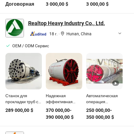
прецизионный
ламинирования,
ламинирования,
Договорная
3 000,00
$
3 000,00
$
четырехколонный
гидравлическая
гидравлическая
гидравлический
плоская
плоская
плоскорез (XCLP3-
резательная
резательная
Realtop Heavy Industry Co., Ltd.
50)
машина
машина
18 г.
·
Hunan, China
OEM / ODM Cервис
Станок для
Надежная
Автоматическая
прокладки труб с
эффективная
операция
использованием
машина для
1200mm машина
289 000,00
$
370 000,00
-
250 000,00
-
шлама с
балансировки
для прокладки
390 000,00
$
350 000,00
$
металлической
шлама Dg2400
труб с
трубой для
для применения в
балансировкой
сточных вод
прокладке труб
шлама для 100-