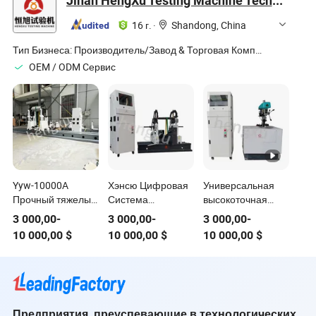
Jinan HengXu Testing Machine Technology Co., Ltd
2100mm
мощностью
моторов
Yyq5000kg
двигателя и Эмар
16 г.
·
Shandong, China
1g. мм/кг
Тип Бизнеса:
Производитель/Завод & Торговая Компания
OEM / ODM Cервис
Yyw-10000A
Хэнсю Цифровая
Универсальная
Прочный тяжелый
Система
высокоточная
роторный станок
Динамического
вертикальная
3 000,00
-
3 000,00
-
3 000,00
-
для
Балансирования
динамическая
10 000,00
$
10 000,00
$
10 000,00
$
динамического
для Роторных
балансировочная
балансирования с
Дробилок
машина для
двойной стороной
вращающихся
коррекции
деталей
динамического
балансирования
Предприятия, преуспевающие в технологических