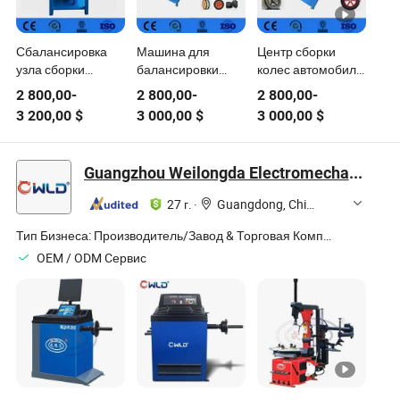
Сбалансировка
Машина для
Центр сборки
узла сборки
балансировки
колес автомобиля
колесногоhub
высокопроизводительных
с балансировкой
2 800,00
-
2 800,00
-
2 800,00
-
автомобиля
шин с узлом
3 200,00
$
3 000,00
$
3 000,00
$
сборки для
автомобилей
Guangzhou Weilongda Electromechanical Equipment Co., Ltd.
27 г.
·
Guangdong, China
Тип Бизнеса:
Производитель/Завод & Торговая Компания
OEM / ODM Cервис