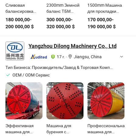
Сливовая
2300mm Земной
1500mm Машина
балансировка
баланс ТБМ
для прокладки
Spb600mm
(туннельный
труб методом
180 000,00
-
300 000,00
-
170 000,00
-
Машина для
буровой станок)
шламового
200 000,00
$
320 000,00
$
190 000,00
$
микротуннелирования
балансирования
Yangzhou Dilong Machinery Co., Ltd
17 г.
·
Jiangsu, China
Тип Бизнеса:
Производитель/Завод & Торговая Компания
OEM / ODM Cервис
Эффективная
Машина для
Профессиональная
машина для
бурения с
машина для