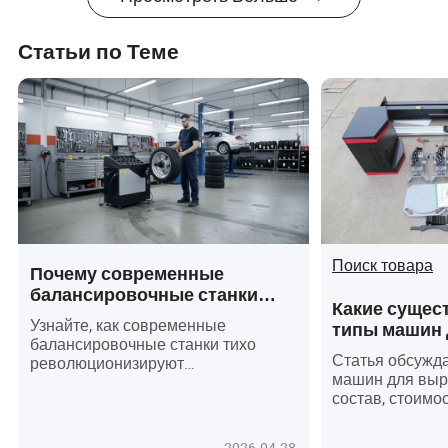
крутящего
обработке осей
обработке осей
момента и
точности
Статьи по Теме
Поиск товара
Почему современные
балансировочные станки
Какие сущес
трансформируют
Узнайте, как современные
типы машин 
автомобильную индустрию
балансировочные станки тихо
колес и как 
быстрее, чем вы думаете?
Статья обсужд
революционизируют
удовлетворя
машин для выр
автомобильную индустрию,
в ремонте а
состав, стоимос
приводя к новой эре точности,
по использова
безопасности и эффективности. От
обслуживанию,
диагностики на базе ИИ до
2026-04-28