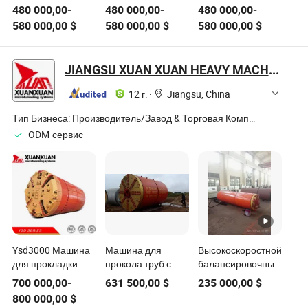
микротуннелирования
балансировкой
балансировки
480 000,00
-
480 000,00
-
480 000,00
-
с балансом
давления в грязи,
шлама с
580 000,00
$
580 000,00
$
580 000,00
$
шлама для
предназначенная
прокладкой труб
дальних
для тяжелых
для строительства
подземных
условий
коммунальных
JIANGSU XUAN XUAN HEAVY MACHINERY CO., LTD.
муниципальных
эксплуатации, с
туннелей
трубопроводных
системой
12 г.
·
Jiangsu, China
работ
балансировки
шлама
Тип Бизнеса:
Производитель/Завод & Торговая Компания
ODM-сервис
Ysd3000 Машина
Машина для
Высокоскоростной
для прокладки
прокола труб с
балансировочный
труб с
балансировкой
шламовый состав
700 000,00
-
631 500,00
$
235 000,00
$
использованием
земного давления
трубопроводного
800 000,00
$
метода
щитового