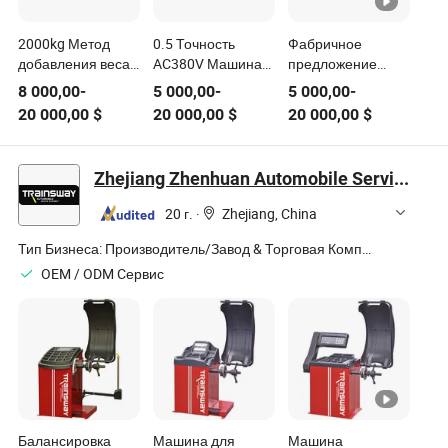
2000kg Метод
0.5 Точность
Фабричное
добавления веса
AC380V Машина
предложение
двойного привода
для балансировки
высококачественного
8 000,00
-
5 000,00
-
5 000,00
-
машины
прядильного
текстильного
20 000,00
$
20 000,00
$
20 000,00
$
динамического
шпинделя из
оборудования
балансирования с
химического
специальная
подцилиндром
волокна с ЖК-
балансировочная
Zhejiang Zhenhuan Automobile Service Equipment Co., Ltd.
дисплеем
машина
20 г.
·
Zhejiang, China
Тип Бизнеса:
Производитель/Завод & Торговая Компания
OEM / ODM Cервис
Балансировка
Машина для
Машина