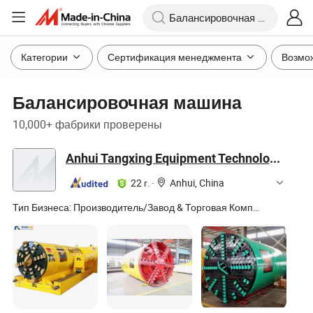
Категории
Сертификация менеджмента
Возмо
Балансировочная машина
10,000+ фабрики проверены
Anhui Tangxing Equipment Technology Co., Ltd.
22 г.
·
Anhui, China
Тип Бизнеса:
Производитель/Завод & Торговая Компания