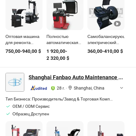
Оптовая машина
Полностью
Самобалансирующийся
для ремонта
автоматическая
электрический
автомобильных
высокоточная
велосипед с
750,00
-
940,00
$
1 920,00
-
360,00
-
410,00
$
шин для замены и
лазерная машина
умными колесами
2 320,00
$
балансировки шин
для балансировки
колес
Shanghai Fanbao Auto Maintenance Equipment Co., Ltd.
28 г.
·
Shanghai, China
Тип Бизнеса:
Производитель/Завод & Торговая Компания
OEM / ODM Cервис
Образец Доступен