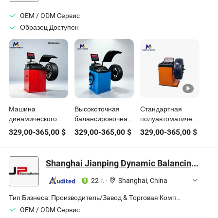
сканирование,
захват
OEM / ODM Cервис
изображения
Образец Доступен
Машина
Высокоточная
Стандартная
динамического
балансировочная
полуавтоматическая
балансирования
машина для
машина для
329,00
-
365,00
$
329,00
-
365,00
$
329,00
-
365,00
$
колес
шиномонтажных
динамического
автомобилей,
мастерских
балансирования
оборудование для
колес
Shanghai Jianping Dynamic Balancing Machine Manufacturing Co., Ltd.
балансировки шин
для автосервисов
22 г.
·
Shanghai, China
Тип Бизнеса:
Производитель/Завод & Торговая Компания
OEM / ODM Cервис