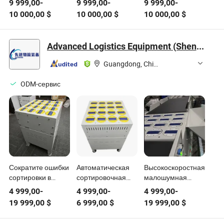
9 999,00
-
9 999,00
-
9 999,00
-
натяжения Yl-Pair
натяжением с
натяжения для
10 000,00
$
10 000,00
$
10 000,00
$
машина для
сервоприводом
производства
скручивания с
для балансировки
кабелей с двумя
машиной для
однобоких
проводами
Advanced Logistics Equipment (Shenzhen) Co., Ltd.
производства
кабелей с одним
обратного
скручиванием
Guangdong, China
скручивания
кабеля
ODM-сервис
Сократите ошибки
Автоматическая
Высокоскоростная,
сортировки в
сортировочная
малошумная
конвейерной
машина для
автоматизированная
4 999,00
-
4 999,00
-
4 999,00
-
машине
посылок с
сортировочная
19 999,00
$
6 999,00
$
19 999,00
$
сортировки
балансировочным
машина: переход
балансировочного
колесом для
на ручное