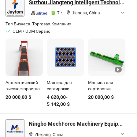
Suzhou Jiangteng Intelligent Technology Co., Ltd
1000m
бестраншейных
7 г.
·
Jiangsu, China
муниципальных
трубопроводов
Тип Бизнеса:
Торговая Компания
OEM / ODM Cервис
Автоматический
Машина для
Машина для
высокоскоростной
сортировки
сортировки
балансировочный
товаров на
посылок с
20 000,00
$
4 628,00
-
20 000,00
$
колесный
конвейере с
балансировочным
5 142,00
$
сортировщик
балансировочным
колесом и
посылок с
колесом Jaytom
упаковкой в
системой Dws,
для сортировки в
картонные
Ningbo MechForce Machinery Equipment Co., Ltd.
конвейер,
складе
коробки экспресс-
измерение,
доставки с DWS
Zhejiang, China