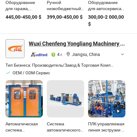
Оборудование
Ручной
Оборудование
для гаража,
низкобюджетный
для автосервиса
инструменты,
балансировщик
Ремонт шин
445,00
-
450,00
$
399,00
-
450,00
$
300,00
-
2 000,00
мастерская,
колес для
Балансировочная
$
оборудование для
автомобилей,
машина
кузовного
обслуживание
Балансировщик
ремонта,
шин, машина для
колес (WLD-R212)
Wuxi Chenfeng Yongliang Machinery Technology Co., Ltd.
балансировщик
балансировки
колес,
колес и
4 г.
·
Jiangsu, China
оборудование для
выравнивания,
автосервиса,
балансировщик
Тип Бизнеса:
Производитель/Завод & Торговая Компания
машина для
колес для
OEM / ODM Cервис
ремонта шин,
грузовиков,
балансировочная
машина для
машина, машина
балансировки шин
для смены шин
Автоматическая
Система
ПЛК-управляемая
система
автоматического
линия экструзии с
балансировки
управления
балансом