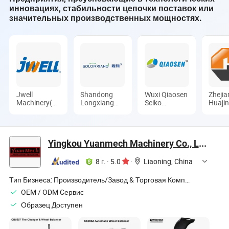
инновациях, стабильности цепочки поставок или
значительных производственных мощностях.
Jwell
Shandong
Wuxi Qiaosen
Zheji
Machinery(
Longxiang
Seiko
Huaji
Liyang)Co.,
Machinery
Mechanical
Weldi
Ltd.
Co., Ltd.
Co., Ltd.
Machi
Equip
Co., L
Yingkou Yuanmech Machinery Co., Ltd.
8 г.
·
5.0
·
Liaoning, China
Тип Бизнеса:
Производитель/Завод & Торговая Компания
OEM / ODM Cервис
Образец Доступен