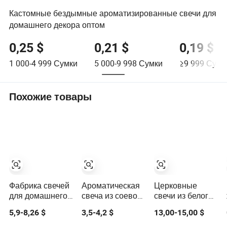
Кастомные бездымные ароматизированные свечи для
домашнего декора оптом
0,25 $
0,21 $
0,19 $
1 000-4 999
Сумки
5 000-9 998
Сумки
≥9 999
Сумк
Похожие товары
Фабрика свечей
Ароматическая
Церковные
для домашнего
свеча из соевого
свечи из белого
декора, белая
воска, столбик,
воска Хуаминга,
5,9-8,26 $
3,5-4,2 $
13,00-15,00 $
парафиновая
ручной работы,
длинные
свеча-столбик,
декоративная
горящие