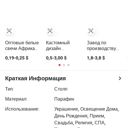
без запаха
свеча,
столбики,
домашний
парафиновый
декор,
воск, домашние
ароматическая
свечи, оптовая
свеча, оптовая
продажа белых
продажа, OEM,
свечей
ODM
Оптовые белые
Кастомный
Завод по
свечи Африка
дизайн
производству
18g
керамической
свечей с
0,19-0,25 $
0,5-3,00 $
1,8-3,8 $
декоративные
чаши с
ароматом на
свечи-столбы
ароматической
растительной
для дома
свечой,
основе по цене
столбиковой
от
Краткая Информация
свечой,
производителя
светодиодной
Тип:
Столп
свечой, свечой с
Материал:
Парафин
цитронеллой,
праздничной
Использование:
Украшение, Освещение Дома,
свечой с
День Рождения, Прием,
подставками
Свадьба, Религия, СПА,
для свечей и