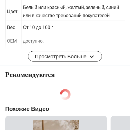
атом
запроса клиента
Белый или красный, желтый, зеленый, синий
Цвет
или в качестве требований покупателей
Вес
От 10 до 100 г.
OEM
доступно,
Просмотреть Больше
Марк
Доступны собственные этикетки клиентов
а
Рекомендуются
Без капель ,
Не курить.
Токсичность отсутствует ,
Без загрязнения
Похожие Видео
Функ
Длительное время горения
ция
Высокое качество и конкурентоспособная