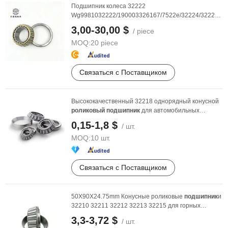
Подшипник колеса 32222
Wg9981032222/190003326167/7522e/32224/32226/32
Подшипники ступицы тяжелых ...
3,00-30,00 $
/ piece
MOQ:
20 piece
Связаться с Поставщиком
Высококачественный 32218 однорядный конусной
роликовый
подшипник
для автомобильных
трансмиссионных ...
0,15-1,8 $
/ шт.
MOQ:
10 шт.
Связаться с Поставщиком
50X90X24.75mm Конусные роликовые
подшипник
и
32210 32211 32212 32213 32215 для горных
дробилок
3,3-3,72 $
/ шт.