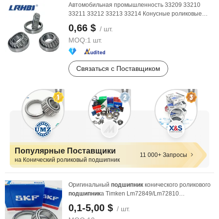
Автомобильная промышленность 33209 33210
33211 33212 33213 33214 Конусные роликовые
подшипник
и NSK ...
0,66 $
/ шт.
MOQ:
1 шт.
Связаться с Поставщиком
Популярные Поставщики
11 000+ Запросы
на Конический роликовый подшипник
Оригинальный
подшипник
конического роликового
подшипник
а Timken Lm72849/Lm72810
L44640/L44610 ...
0,1-5,00 $
/ шт.