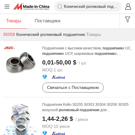
Товары
Поставщики
35058
Конический роликовый подшипник
Товары
Подшипники с высоким качеством,
подшипник
и UC,
подшипник
и UCP, шариковые
подшипник
и,
конические ...
0,01-50,00 $
/ шт.
MOQ:
1 шт.
Связаться с Поставщиком
Подшипник Койо 30205 30303 30304 30206 30305
конусной
роликовый
подшипник
для
автозапчастей
1,44-2,26 $
/ piece
MOQ:
10 piece