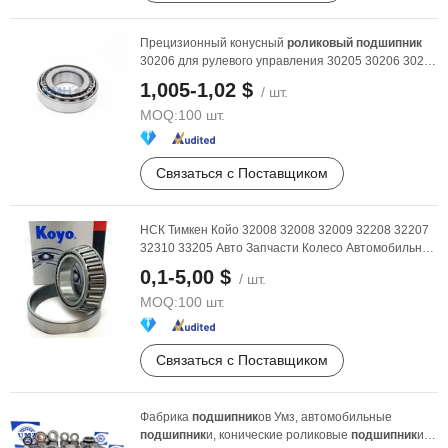
Прецизионный конусный
роликовый
подшипник
30206 для рулевого управления 30205 30206 30207
30208 для ...
1,005-1,02 $
/ шт.
MOQ:
100 шт.
Связаться с Поставщиком
НСК Тимкен Койо 32008 32008 32009 32208 32207
32310 33205 Авто Запчасти Колесо Автомобильный
...
0,1-5,00 $
/ шт.
MOQ:
100 шт.
Связаться с Поставщиком
Фабрика
подшипник
ов Умз, автомобильные
подшипник
и, конические роликовые
подшипник
и,