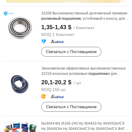
32208 Высококачественный долговечный премиум-
роликовый
подшипник
, устойчивый к износу, для
жестких ...
1,35-1,43 $
/ Комплект
MOQ:
1 Комплект
Связаться с Поставщиком
Экономически эффективные высококачественные
32319 конусные роликовые
подшипник
и для
деталей ...
20,1-20,2 $
/ шт.
MOQ:
150 шт.
Связаться с Поставщиком
Nu3044-M1-R160-240 Ну 3044X3 Ну 3044X3er/C9
Ну 3044X3m Ну 3044X3m/C3 Ну 3044X3m/C4 ФАГ