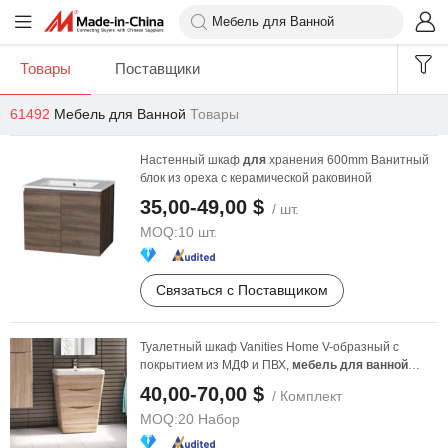
Товары
Поставщики
61492
Мебель для Ванной
Товары
Настенный шкаф
для
хранения 600mm Ванитный
блок из ореха с керамической раковиной
35,00-49,00 $
/ шт.
MOQ:
10 шт.
Связаться с Поставщиком
Туалетный шкаф Vanities Home V-образный с
покрытием из МДФ и ПВХ,
мебель
для
ванной
800mm
40,00-70,00 $
/ Комплект
MOQ:
20 Набор