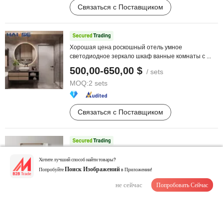
Связаться с Поставщиком
Хорошая цена роскошный отель умное
светодиодное зеркало шкаф ванные комнаты с ...
500,00-650,00 $
/ sets
MOQ:
2 sets
Связаться с Поставщиком
Фошань Производитель Кварцевая Раковина
Хотите лучший способ найти товары?
Настенная Ванная Кабинет Мебель ...
Попробуйте
Поиск Изображений
в Приложении!
312,00-547,00 $
/ Комплект
не сейчас
Попробовать Сейчас
MOQ:
1 Комплект
Связаться с Поставщиком