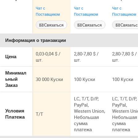
хорошее
Производител
1000kgs
Чат с
Чат с
Чат с
освещение
ь Большой
Супер Сумк
Поставщиком
Поставщиком
Поставщиком
Барьерная
Мешок
Подвеска
пища
Джамбо
Тонкая Сум
Связаться
Связаться
Связатьс
градуирована
Мешок
Джамбо
Сейчас
Сейчас
Сейчас
пластиковая
Оптовая
Информация о транзакции
овсяная пища
Большая
Мешок с
Сумка УФ
науголком из
Покрытая
0,03-0,04 $ /
2,80-7,80 $ /
2,80-7,80 $ /
Цена
порошковой
FIBC Сумка
шт.
шт.
шт.
муки
Тотальная
Сумка Супе
Минимал
Мешок Q
30 000 Куски
100 Куски
100 Куски
ьный
Сумка для
Заказ
Химикатов
Песка Дров
LC, T/T, D/P,
LC, T/T, D/P,
Кукурузы
PayPal,
PayPal,
Гравия Сум
Western Union,
Western Uni
Условия
T/T
Небольшая
Небольшая
Платежа
сумма
сумма
платежа
платежа