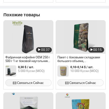
Похожие товары
00:37
00:15
Фабричная кофейня OEM 250 г
Пакет с боковыми складками
500 г 1 кг боковой наугольник
большого объема,
чехол Zip Закройте
штабелируемый дизайн для
0,30 $ / шт.
0,10-0,14 $ / шт.
специальные пакеты для кофе
хранения сыпучих продуктов и
5 000 Куски (MOQ)
10 000 Куски (MOQ)
чехол UV Упаковка с клапаном
продуктов в кладовой
и. Оловянная галстук
Связаться Сейчас
Связаться Сейчас