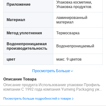
Упаковка косметики,
Приложение
Упаковка продуктов.
ламинированный
Материал
материал
Термосварка
Метод уплотнения
Водонепроницаемая
Водонепроницаемый
производительность
макс. 9 цветов
цвет
Просмотреть Больше
Описание Товара
Описание продукта Использование упаковки Профиль
компании С 1992 года компания Yumeng Packaging уже
более 30 лет специализируется на производстве
пищевых упаковок. Расположенный в юго-восточной
Посмотреть больше подробностей о товаре
части Китая площадью более 10,000 м2, мы владеем 3