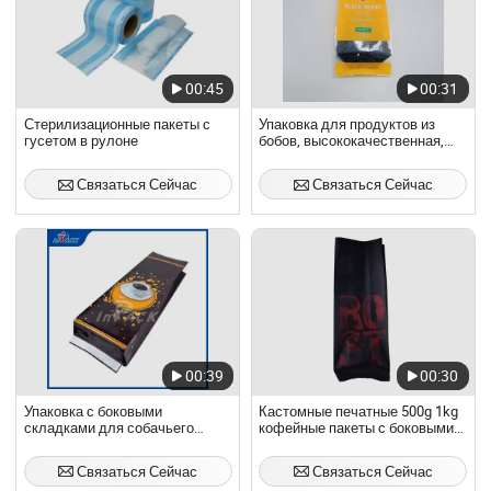
00:45
00:31
Стерилизационные пакеты с
Упаковка для продуктов из
гусетом в рулоне
бобов, высококачественная,
полноцветная, пластиковая,
композитная, прозрачная,
Связаться Сейчас
Связаться Сейчас
ламинированная,
индивидуальная, гибкая,
гравюрная печать, пакет с
боковыми складками
00:39
00:30
Упаковка с боковыми
Кастомные печатные 500g 1kg
складками для собачьего
кофейные пакеты с боковыми
корма, блокирующая свет и
складками и клапаном
сохраняющая свежесть
Связаться Сейчас
Связаться Сейчас