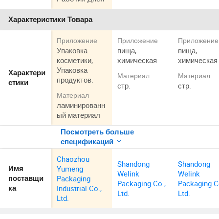
Характеристики Товара
Приложение
Приложение
Приложение
Упаковка
пища,
пища,
косметики,
химическая
химическая
Упаковка
Характери
Материал
Материал
продуктов.
стики
стр.
стр.
Материал
ламинированн
ый материал
Посмотреть больше
спецификаций
Chaozhou
Shandong
Shandong
Yumeng
Имя
Welink
Welink
Packaging
поставщи
Packaging Co.,
Packaging C
Industrial Co.,
ка
Ltd.
Ltd.
Ltd.