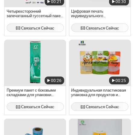
00:21
00:30
Четырехсторонний
Цифровая печать
запечатанный гуссетный пакет
индивидуального
для арабики
самозакрывающегося пакета с
боковыми складками и
Связаться Сейчас
Связаться Сейчас
молнией для упаковки кофе и
закусок с плоским дном, пакет
из мираторга
00:26
00:25
Премиум пакет с боковыми
Индивидуальная пластиковая
складками для упаковки
упаковка для продуктов и
закусок и чая
закусок с дном-гармошкой
Связаться Сейчас
Связаться Сейчас