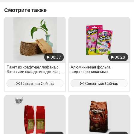
линиями ...
Смотрите также
00:37
00:28
Пакет из крафт-целлофана с
Алюминиевая фольга
боковыми складками для чая,
водонепроницаемые
кофе, орехов
пластиковые пакеты с
центральным дном для
Связаться Сейчас
Связаться Сейчас
упаковки карточных
головоломок