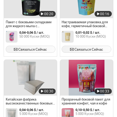
00:20
00:16
Пакет с боковыми складками
Настраиваемая упаковка для
для жидкого мыла с
кофе, герметичный боковой
индивидуальной печатью,
гуссетный пакет, стоячий
0,04-0,06 $ / шт.
0,01-0,02 $ / шт.
стоящий
алюминиевый пакет с
50 000 Куски (MOQ)
10 000 Куски (MOQ)
квадратным дном и клапаном
Связаться Сейчас
Связаться Сейчас
00:30
00:33
Китайская фабрика
Прозрачный боковой пакет для
высококачественных боковых
хранения конфет, чая и кофе
карманов, производитель
0,04-0,06 $ / шт.
0,10-0,50 $ / шт.
формованных пакетов,
5 000 Куски (MOQ)
5 000 Куски (MOQ)
коробчатых пакетов, плоских