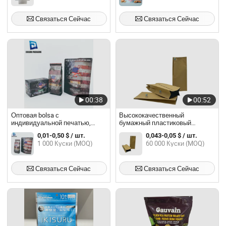
дно мешков с молнией
Связаться Сейчас
Связаться Сейчас
00:38
00:52
Оптовая bolsa с
Высококачественный
индивидуальной печатью,
бумажный пластиковый
высокоплотные пустые пакеты
ламинированный пакет с
0,01-0,50 $ / шт.
0,043-0,05 $ / шт.
из алюминиевой фольги для
гусетом для общего
1 000 Куски (MOQ)
60 000 Куски (MOQ)
упаковки кофейных зерен, с
использования
застежкой-молнией, стоячий
пакет с боковыми складками
Связаться Сейчас
Связаться Сейчас