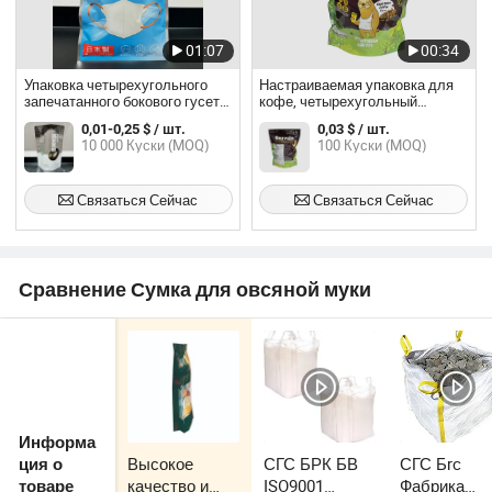
01:07
00:34
Упаковка четырехугольного
Настраиваемая упаковка для
запечатанного бокового гусета,
кофе, четырехугольный
стоячий алюминиевый пакет
герметичный пакет с боковыми
0,01-0,25 $ / шт.
0,03 $ / шт.
для кофе с плоским дном
складками, стоячий
10 000 Куски (MOQ)
100 Куски (MOQ)
алюминиевый пакет с плоским
дном и клапаном
Связаться Сейчас
Связаться Сейчас
Сравнение Сумка для овсяной муки
Информа
Высокое
СГС БРК БВ
СГС Бrc
ция о
качество и
ISO9001
Фабрика
товаре