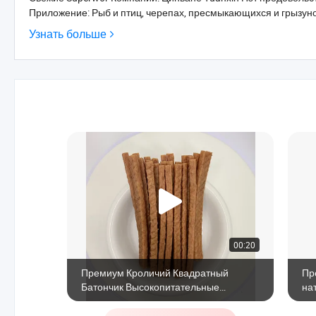
Приложение: Рыб и птиц, черепах, пресмыкающихся и грызунов
Узнать больше
00:20
Премиум Кроличий Квадратный
Пр
Батончик Высокопитательные
на
Жевательные Угощения для Собак
по
пи