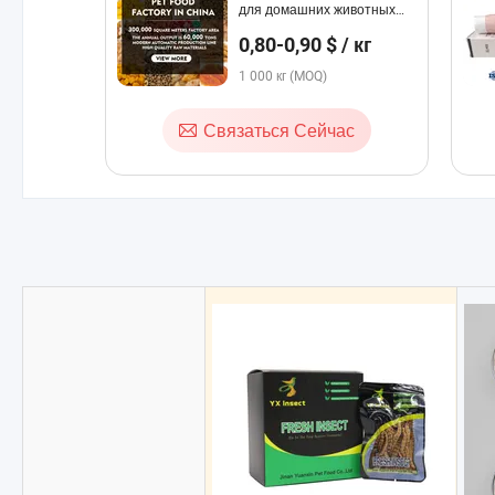
для домашних животных
Натуральный Премиум
0,80-0,90 $ / кг
Питательный Сухой Корм
для Щенков
1 000 кг (MOQ)
Связаться Сейчас