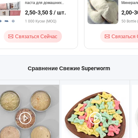
паста для домашних
Минерал
животных для
Мультив
2,50-3,50 $ / шт.
2,00-3
оптимального здоровья и
Индивид
Bottle
облегчения от комков
1 000 Куски (MOQ)
овечьего
50 Bottle
шерсти
и кошек
Связаться Сейчас
Связаться 
Сравнение Свежие Superworm