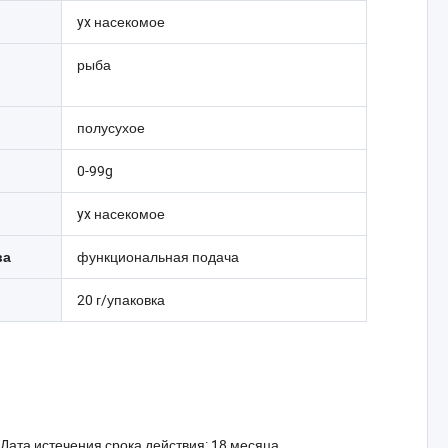
yx насекомое
рыба
полусухое
0-99g
yx насекомое
функциональная подача
ва
20 г/упаковка
Дата истечения срока действия: 18 месяца