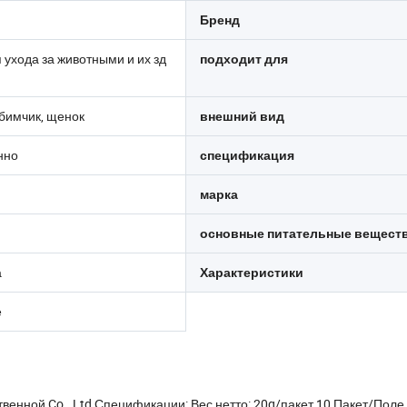
Бренд
 ухода за животными и их зд
подходит для
бимчик, щенок
внешний вид
нно
спецификация
марка
основные питательные вещест
а
Характеристики
е
енной Co., Ltd Спецификации: Вес нетто: 20g/пакет 10 Пакет/Поле 