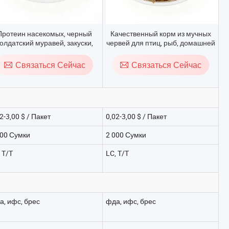
Протеин насекомых, черный
Качественный корм из мучных
олдатский муравей, закуски,
червей для птиц, рыб, домашней
икроволновая печь, корм для
птицы, лакомств и корма для
ивотных, корм для птиц, корм
домашних животных
Связаться Сейчас
Связаться Сейчас
для домашних животных
2-3,00 $ / Пакет
0,02-3,00 $ / Пакет
000 Сумки
2 000 Сумки
 T/T
LC, T/T
а, ифс, брес
фда, ифс, брес