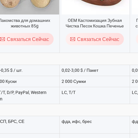
Лакомства для домашних
OEM Кастомизация Зубная
животных 85g
Чистка Песок Кошка Печенье
с
онсервированный корм для
Закуски Корм для домашних
м
кошек
животных
ж
Связаться Сейчас
Связаться Сейчас
-0,35 $ / шт.
0,02-3,00 $ / Пакет
0,0
00 Куски
2 000 Сумки
2 
T/T, D/P, PayPal, Western
LC, T/T
LC,
on
СП, БРС, СЕ
фда, ифс, брес
фд