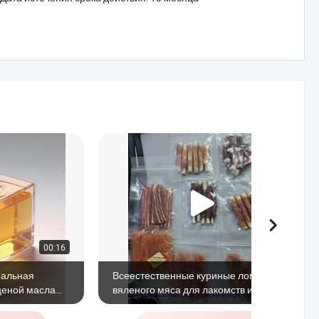
00:16
00:26
ральная
Всеестественные куриные ломтики
 ценой масла
вяленого мяса для лакомств и
угощений для домашних животных