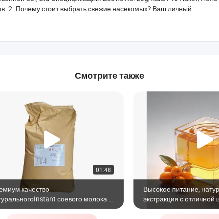
. 2. Почему стоит выбрать свежие насекомых? Ваш личный ...
Смотрите также
01:48
емиум качество
Высокое питание, нату
туральногоInstant соевого молока в
экстракция с отличной
рошке - без консервантов, высокая
облепихи
тательная ценность