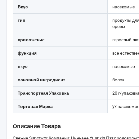
насекомые
Вкус
продукты для
тип
оровья
взрослый лю
приложение
все естестве
функция
насекомые
вкус
белок
основной ингредиент
20 г/упаковк
Транспортная Упаковка
yx насекомо
Торговая Марка
Описание Товара
Свежие Superwor Компании: Циньане Yuanxin Пэт продовольств