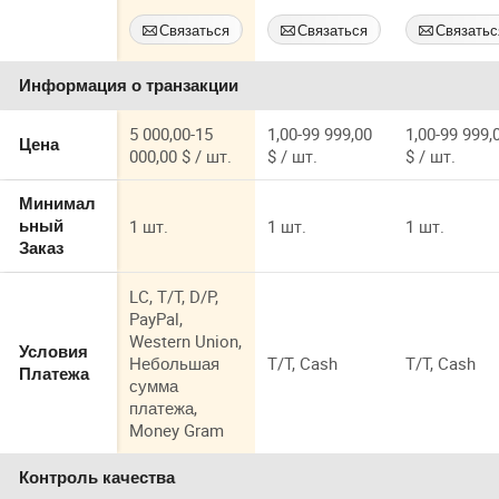
кислородный
увеличения с
секвестрац
компрессор (4
15MPa
с 15MPa
Связаться
Связаться
Связатьс
ступень)
конечным
давлением 
Сейчас
Сейчас
Сейчас
давлением
выходе
Информация о транзакции
5 000,00-15
1,00-99 999,00
1,00-99 999,
Цена
000,00 $ / шт.
$ / шт.
$ / шт.
Минимал
1 шт.
1 шт.
1 шт.
ьный
Заказ
LC, T/T, D/P,
PayPal,
Western Union,
Условия
Небольшая
T/T, Cash
T/T, Cash
Платежа
сумма
платежа,
Money Gram
Контроль качества