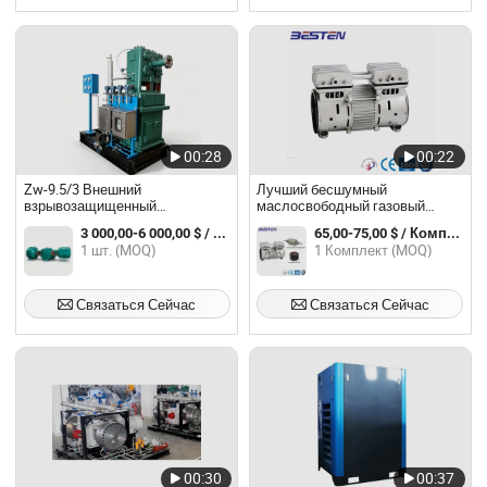
00:28
00:22
Zw-9.5/3 Внешний
Лучший бесшумный
взрывозащищенный
маслосвободный газовый
безмасляный кислородный
бустер кислородный
3 000,00-6 000,00 $ / шт.
65,00-75,00 $ / Комплект
компрессор 9.5m3/Min 3.0MPa
компрессор бустер азота
1 шт. (MOQ)
1 Комплект (MOQ)
110kw 3-Row 3-Stage для
Компрессор 750W 1HP 12bar
промышленных газовых
AC380V/50Hz 220V-
заводов
240V/50Hz/60Hz
Связаться Сейчас
Связаться Сейчас
00:30
00:37