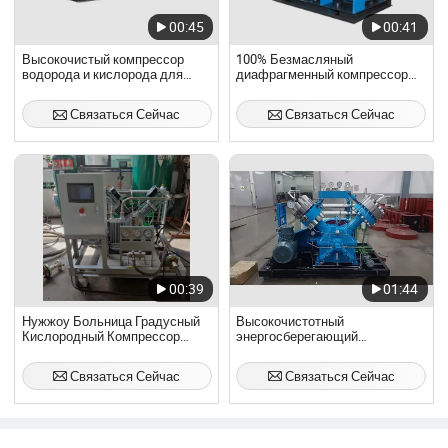
00:45
00:41
Высокочистый компрессор
100% Безмасляный
водорода и кислорода для
диафрагменный компрессор
топливных элементов
200bar 50nm3/H Компрессор
возобновляемой энергии и
кислорода для заправочной
Связаться Сейчас
Связаться Сейчас
аэрокосмических
станции
энергетических установок
00:39
01:44
Нужжоу Больница Градусный
Высокочистотный
Кислородный Компрессор
энергосберегающий
Цилиндр Заправка
безмасляный кислородный
Медицинским Кислородом 200
компрессор, компрессор для
Связаться Сейчас
Связаться Сейчас
Бар Макс
природного газа и водорода с
диафрагмой