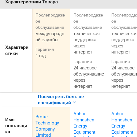
Характеристики Товара
Послепродажн
Послепродажн
Послепрода
ое
ое
ое
обслуживание
обслуживание
обслуживан
международн
техническая
техническа
ой службы
поддержка
поддержка
через
через
Характери
Гарантия
интернет
интернет
стики
1 год
Гарантия
Гарантия
24-часовое
24-часовое
обслуживание
обслуживан
через
через
интернет
интернет
Посмотреть больше
спецификаций
Anhui
Anhui
Brotie
Hongshen
Hongshen
Имя
Technology
Energy
Energy
поставщи
Company
Equipment
Equipment
ка
Limited