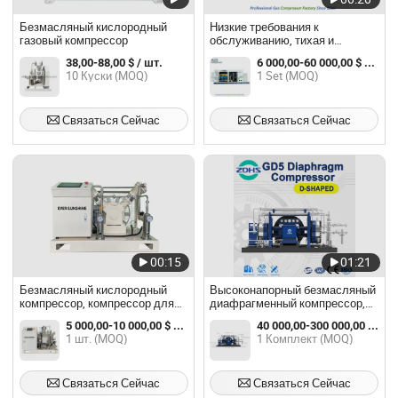
Безмасляный кислородный
Низкие требования к
газовый компрессор
обслуживанию, тихая и
плавная работа 150bar
38,00-88,00 $ / шт.
6 000,00-60 000,00 $ / Set
Безмасляный, высокопурный,
10 Куски (MOQ)
1 Set (MOQ)
тяжелонагруженный
кислородный компрессор
Связаться Сейчас
Связаться Сейчас
00:15
01:21
Безмасляный кислородный
Высоконапорный безмасляный
компрессор, компрессор для
диафрагменный компрессор,
заполнения баллонов с
гидравлический компрессор,
5 000,00-10 000,00 $ / шт.
40 000,00-300 000,00 $ / Комплект
кислородом под высоким
кислородный компрессор
1 шт. (MOQ)
1 Комплект (MOQ)
давлением
Связаться Сейчас
Связаться Сейчас