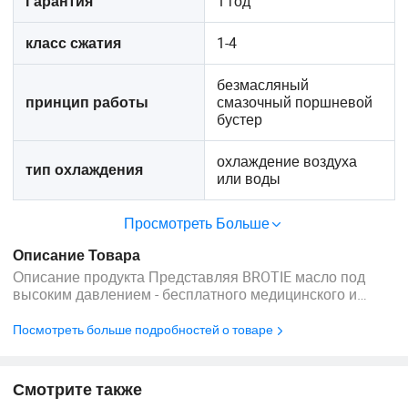
1 год
Гарантия
1-4
класс сжатия
безмасляный
смазочный поршневой
принцип работы
бустер
охлаждение воздуха
тип охлаждения
или воды
Просмотреть Больше
Описание Товара
Описание продукта Представляя BROTIE масло под
высоким давлением - бесплатного медицинского и
промышленного кислородного компрессора,
разработанные специально для наполнения
Посмотреть больше подробностей о товаре
цилиндров. Данный компрессор производится в
строгом соответствии с национальными стандартами
для среднего и высокого ...
Смотрите также