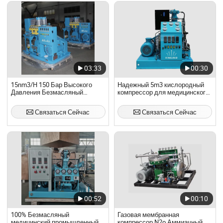
03:33
00:30
15nm3/H 150 Бар Высокого
Надежный 5m3 кислородный
Давления Безмасляный
компрессор для медицинского
Компрессор Кислорода для
и промышленного
Заполнения Кислородных
использования
Связаться Сейчас
Связаться Сейчас
Баллонов
00:52
00:10
100% Безмасляный
Газовая мембранная
медицинский промышленный
компрессор N2o Аммиачный