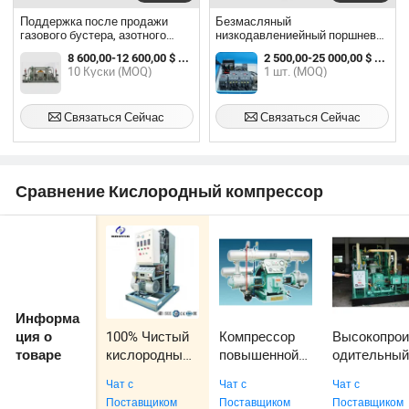
Поддержка после продажи
Безмасляный
газового бустера, азотного
низкодавлениeйный поршневой
завода, водорода 200 бар,
компрессор кислорода
8 600,00-12 600,00 $ / шт.
2 500,00-25 000,00 $ / шт.
компрессора кислорода
10 Куски (MOQ)
1 шт. (MOQ)
Связаться Сейчас
Связаться Сейчас
Сравнение Кислородный компрессор
Информа
100% Чистый
Компрессор
Высокопрои
ция о
кислородный
повышенной
одительны
товаре
газ
мощности для
компрессор
Чат с
Чат с
Чат с
безмасляный
CO2
для CO2
Поставщиком
Поставщиком
Поставщиком