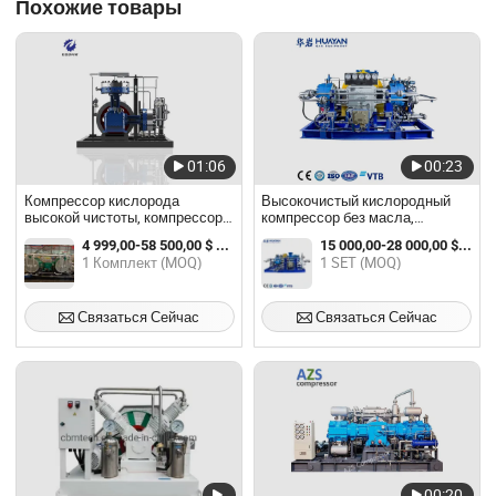
Похожие товары
01:06
00:23
Компрессор кислорода
Высокочистый кислородный
высокой чистоты, компрессор
компрессор без масла,
природного газа, компрессор
диафрагменный компрессор,
4 999,00-58 500,00 $ / Комплект
15 000,00-28 000,00 $ / SET
водорода с диафрагмой,
взрывозащищенный мотор,
1 Комплект (MOQ)
1 SET (MOQ)
компрессор азота, компрессор
управление ПЛК, мембранный
сжиженного углеводорода
компрессор
Связаться Сейчас
Связаться Сейчас
00:20