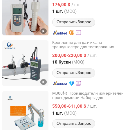
пинометр для измерения влажности
/ шт.
176,00 $
Guangdong, China
с 2019
(MOQ)
1 шт.
Отправить Запрос
Крепление для датчика на
трансдьюсере для тестирования
Lianyungang Weizidom Meter Technology Co., Ltd.
трубопроводов на электростанции
/ шт.
портативным ультразвуковым
200,00-220,00 $
расходомером
Jiangsu, China
с 2021
(MOQ)
10 Куски
Отправить Запрос
M300f-a Производители измерителей
проводимости Наборы для
SKZ International Co., Ltd.
тестирования питьевой воды pH CE
/ шт.
Цифровые измерители проводимости
550,00-611,00 $
для точного тестирования воды
Shandong, China
с 2020
(MOQ)
1 шт.
Отправить Запрос