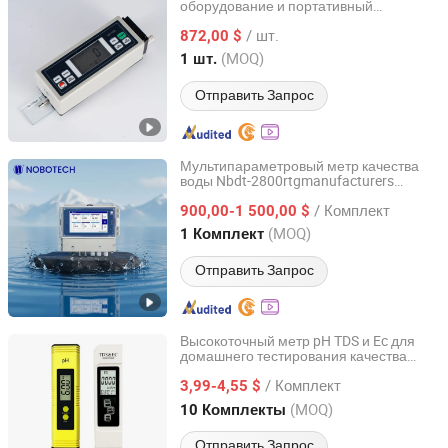
оборудование и портативный
Guangzhou Amittari Instruments Co., Ltd.
измеритель шероховатости
/ шт.
поверхности стальных труб
872,00 $
Guangdong, China
с 2019
(MOQ)
1 шт.
Отправить Запрос
Мультипараметровый метр качества
воды Nbdt-2800rtgmanufacturers
Nanning Nobo Instrument Co., Ltd.
Прямые продажи оборудования для
/ Комплект
тестирования качества воды в
900,00-1 500,00 $
бассейне
Guangxi, China
с 2026
(MOQ)
1 Комплект
Отправить Запрос
Высокоточный метр pH TDS и Ec для
домашнего тестирования качества
Henan Bingsheng Industrial Co., Ltd.
воды
/ Комплект
3,99-4,55 $
Henan, China
с 2025
(MOQ)
10 Комплекты
Отправить Запрос