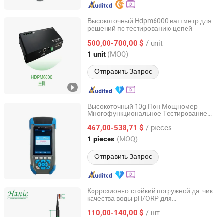
Высокоточный Hdpm6000 ваттметр для
решений по тестированию цепей
Beijing Hezhong Huineng Electric Technology Co., Ltd
/ unit
500,00-700,00 $
Beijing, China
с 2025
(MOQ)
1 unit
Отправить Запрос
Высокоточный 10g Пон Мощномер
Многофункциональное Тестирование
Shenzhen Pioneer Goods Communication Co., Limited
Сетей Пон
/ pieces
467,00-538,71 $
Guangdong, China
с 2025
(MOQ)
1 pieces
Отправить Запрос
Коррозионно-стойкий погружной датчик
качества воды pH/ORP для
Shanghai Lanchang Automation Technology Co., Ltd.
тестирования воды в пекарнях
/ шт.
110,00-140,00 $