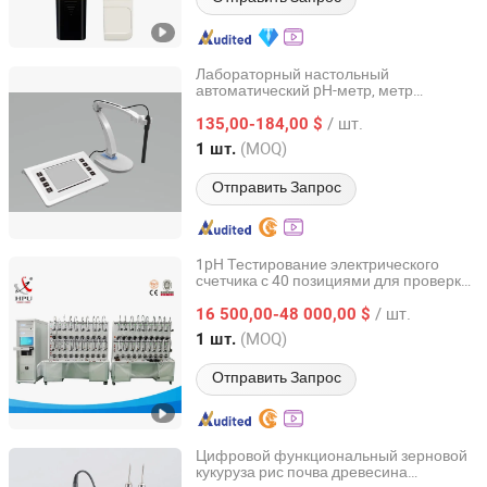
Лабораторный настольный
автоматический pH-метр, метр
Shanghai Yoke Instrument Co., Ltd.
проводимости, TDS, солености для
/ шт.
тестирования воды
135,00-184,00 $
Shanghai, China
с 2019
(MOQ)
1 шт.
Отправить Запрос
1pH Тестирование электрического
счетчика с 40 позициями для проверки
Zhejiang Hanpu Power Technology Co., Ltd.
точности смарт предоплаченного
/ шт.
счетчика энергии/кВтч/электричества
16 500,00-48 000,00 $
PTC8125D
Zhejiang, China
с 2015
(MOQ)
1 шт.
Отправить Запрос
Цифровой функциональный зерновой
кукуруза рис почва древесина
Guangzhou Amittari Instruments Co., Ltd.