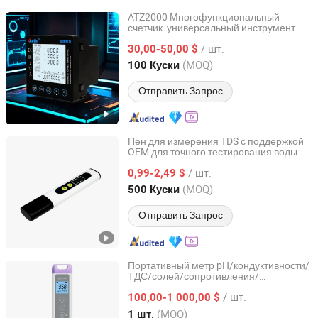
ATZ2000 Многофункциональный
счетчик: универсальный инструмент
Hangzhou Antin Power Technology Co., Ltd.
для тестирования профессионалов
/ шт.
30,00-50,00 $
Zhejiang, China
с 2022
(MOQ)
100 Куски
Отправить Запрос
Пен для измерения TDS с поддержкой
OEM для точного тестирования воды
Sandmonk Technology Co., Ltd.
/ шт.
0,99-2,49 $
Hunan, China
с 2025
(MOQ)
500 Куски
Отправить Запрос
Портативный метр pH/кондуктивности/
ТДС/солей/сопротивления/
Beijing Zetron Technology Co., Ltd
милливольт для полевых испытаний
/ шт.
воды
100,00-1 000,00 $
Beijing, China
с 2024
(MOQ)
1 шт.