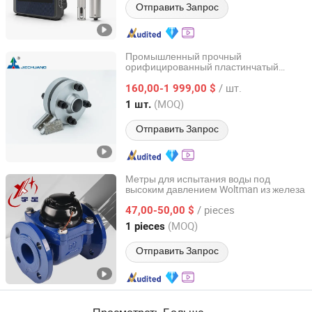
Отправить Запрос
Промышленный прочный
орифицированный пластинчатый
Jiangsu Jiechuang Science And Technology Co., Ltd.
расходомер для тестирования
/ шт.
скорости газового потока
160,00-1 999,00 $
Jiangsu, China
с 2024
(MOQ)
1 шт.
Отправить Запрос
Метры для испытания воды под
высоким давлением Woltman из железа
Ningbo Yuxing Water Meter Company Limited
/ pieces
47,00-50,00 $
Zhejiang, China
с 2024
(MOQ)
1 pieces
Отправить Запрос