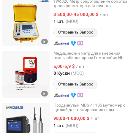
Two320 Метр сопротивления обмотки
трансформатора для точного
Haomai Electric Power Automation Co., Ltd.
тестирования
/ шт.
3 500,00-45 000,00 $
Hubei, China
с 2017
(MOQ)
1 шт.
Отправить Запрос
Медицинский метр для измерения
гемоглобина в крови Гемоглобин Hb
Wuhan Aliroad Medical Equipment Co., Ltd.
Тест Урит 12 Метр для свободного
/ шт.
гемоглобина с H12 тестом
5,00-5,9 $
Hubei, China
с 2023
(MOQ)
8 Куски
Отправить Запрос
Продвинутый MDS-411SS мутномер с
щеткой для тестирования воды
Anhui Madsur Technology Co., Ltd.
/ шт.
98,00-1 000,00 $
Anhui, China
с 2025
(MOQ)
1 шт.