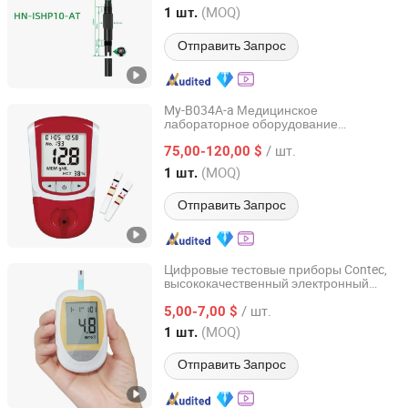
Shanghai, China
с 2026
(MOQ)
1 шт.
Отправить Запрос
My-B034A-a Медицинское
лабораторное оборудование
Guangzhou Maya Medical Equipment Co., Ltd.
анализатор гемоглобина
/ шт.
гемоглобина метр
75,00-120,00 $
тестирование
Guangdong, China
с 2012
(MOQ)
1 шт.
Отправить Запрос
Цифровые тестовые приборы Contec,
высококачественный электронный
Contec Medical Systems Co., Ltd.
глюкометр, измеритель уровня сахара
/ шт.
в крови
5,00-7,00 $
Hebei, China
с 2008
(MOQ)
1 шт.
Отправить Запрос