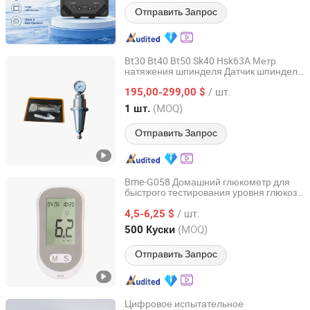
Отправить Запрос
Bt30 Bt40 Bt50 Sk40 Hsk63A Метр
натяжения шпинделя Датчик шпинделя
Dezhou Haina Precision Machinery Co., Ltd.
CNC Ручка для тестирования шпинделя
/ шт.
Инструмент для проверки шпинделя
195,00-299,00 $
Shandong, China
с 2024
(MOQ)
1 шт.
Отправить Запрос
Bme-G058 Домашний глюкометр для
быстрого тестирования уровня глюкозы
SH Brother Co., Ltd.
в крови с тест-полосками
/ шт.
4,5-6,25 $
Shanghai, China
с 2023
(MOQ)
500 Куски
Отправить Запрос
Цифровое испытательное