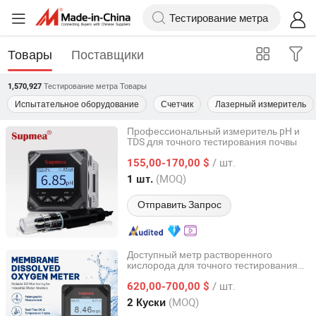
Товары
Поставщики
Тестирование метра
Товары
1,570,927
Испытательное оборудование
Счетчик
Лазерный измеритель
Профессиональный измеритель pH и
TDS для точного тестирования почвы
Hangzhou Supmea International Trading Co., Ltd.
/ шт.
155,00-170,00 $
Zhejiang, China
с 2016
(MOQ)
1 шт.
Отправить Запрос
Доступный метр растворенного
кислорода для точного тестирования
Hangzhou Supmea International Trading Co., Ltd.
воды
/ шт.
620,00-700,00 $
Zhejiang, China
с 2016
(MOQ)
2 Куски