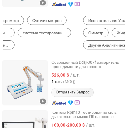
Испытательная Установка
Другой Измерительный Инструмент
Омметр
Жидкий Анализатор
Другие Аналитические Инструменты
Диагностическое Оборудование
Современный Ddsj-307f измеритель
проводимости для точного
REX (Shanghai) Technology Co., Ltd.
тестирования качества воды
/ шт.
526,00 $
Shanghai, China
с 2024
(MOQ)
1 шт.
Отправить Запрос
Контека Rpm10 Тестирование силы
дыхательных мышц ПК на основе
Contec Medical Systems Co., Ltd.
измерителя дыхательного давления
/ шт.
160,00-200,00 $