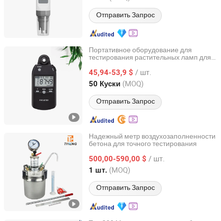
Отправить Запрос
Портативное оборудование для
тестирования растительных ламп для
Kunshan Ast Optoelectronics Co., Ltd
домашних хозяйств, люксметр,
/ шт.
измеритель фотосинтетически
45,94-53,9 $
активной радиации
Jiangsu, China
с 2022
(MOQ)
50 Куски
Отправить Запрос
Надежный метр воздухозаполненности
бетона для точного тестирования
Zhuozhou Tianpeng Imp. & Exp. Trade Co., Ltd.
/ шт.
500,00-590,00 $
Hebei, China
с 2007
(MOQ)
1 шт.
Отправить Запрос