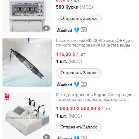
Zhejiang, China
с 2017
(MOQ)
500 Куски
Отправить Запрос
Высокоточный Rk500-06 метр ORP для
точного тестирования качества воды
Hunan Rika Electronic Tech Co., Ltd.
/ шт.
116,00 $
Hunan, China
с 2020
(MOQ)
1 шт.
Отправить Запрос
Метод титрования Карла Фишера для
тестирования трансформаторного
Wuhan Goldhome Hipot Electrical Co., Ltd.
масла
/ шт.
1 000,00-2 500,00 $
Hubei, China
с 2018
(MOQ)
1 шт.
Отправить Запрос