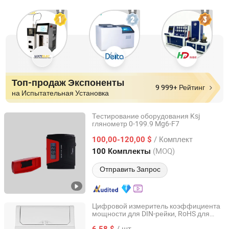
Топ-продаж Экспоненты
9 999+ Рейтинг
на Испытательная Установка
Тестирование оборудования Ksj
глянометр 0-199.9 Mg6-F7
Ksj Photoelectrical Instruments Co., Ltd
/ Комплект
100,00-120,00 $
Fujian, China
с 2023
(MOQ)
100 Комплекты
Отправить Запрос
Цифровой измеритель коэффициента
мощности для DIN-рейки, RoHS для
Zhejiang Tainihan Electrical Technology Co., Ltd.
тестирования электрических систем
/ шт.
6,58 $