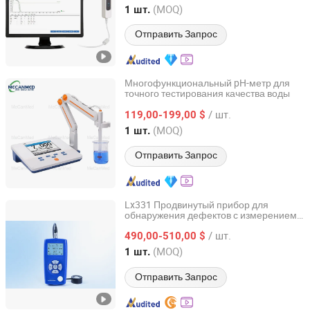
Hebei, China
с 2008
(MOQ)
1 шт.
Отправить Запрос
Многофункциональный pH-метр для
точного тестирования качества воды
Guangzhou MeCan Medical Limited
/ шт.
119,00-199,00 $
Guangdong, China
с 2015
(MOQ)
1 шт.
Отправить Запрос
Lx331 Продвинутый прибор для
обнаружения дефектов с измерением
Shenzhen Lianxiang Instrument Equipment Co., Ltd.
света для точного тестирования
/ шт.
лабораторного инструмента
490,00-510,00 $
Guangdong, China
с 2025
(MOQ)
1 шт.
Отправить Запрос