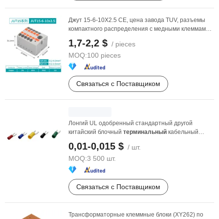
Джут 15-6-10X2.5 CE, цена завода TUV, разъемы
компактного распределения с медными клеммами
Push-in ...
1,7-2,2 $
/ pieces
MOQ:
100 pieces
Связаться с Поставщиком
Лонгий UL одобренный стандартный другой
китайский блочный
терминальный
кабельный
соединитель
по ...
0,01-0,015 $
/ шт.
MOQ:
3 500 шт.
Связаться с Поставщиком
Трансформаторные клеммные блоки (XY262) по