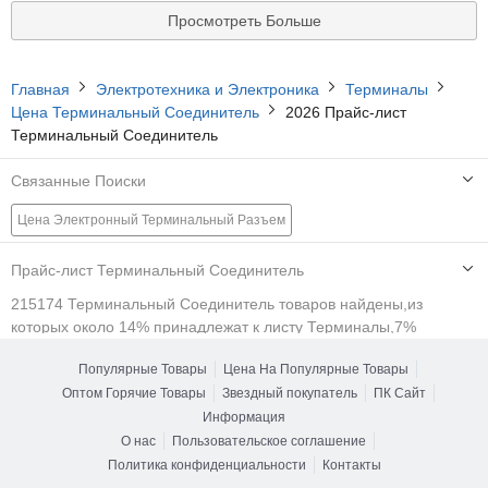
Просмотреть Больше
Главная
Электротехника и Электроника
Терминалы
Цена Терминальный Соединитель
2026 Прайс-лист
Терминальный Соединитель
Связанные Поиски
Цена Электронный Терминальный Разъем
Цена Разъем для Проводов
Цена Проводные Соединители
Прайс-лист Терминальный Соединитель
Цена Электрический Соединитель Провода
215174 Терминальный Соединитель товаров найдены,из
которых около 14% принадлежат к листу Терминалы,7%
Цена Электрические Соединители Проводов
принадлежат к листу Разъем для Подключения Проводови 5%
Популярные Товары
Цена На Популярные Товары
принадлежат к листу Клеммы.Вы можете фильтровать товары
Цена Электрический Разъем
Цена Разъем Батареи
Оптом Горячие Товары
Звездный покупатель
ПК Сайт
по нескольким атрибутам, например Приложение, Функция,
Цена Переключить
Цена Кабельный Разъем
Цена Терминал
Рабочая длина волны.
Информация
Есть 355174 поставщиков Терминальный Соединитель из Китая,
О нас
Пользовательское соглашение
около 43% из них - производители / заводы Терминальный
Политика конфиденциальности
Контакты
Соединитель.