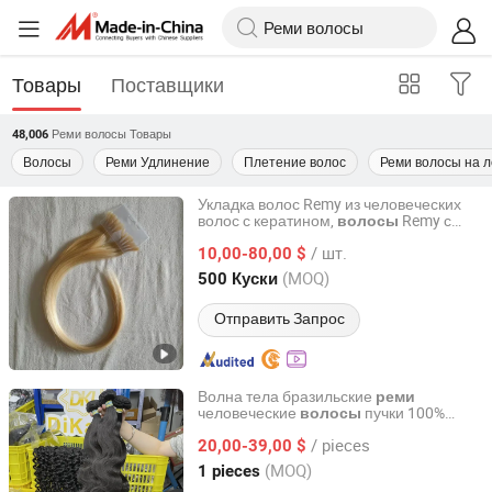
Товары
Поставщики
Реми волосы
Товары
48,006
Волосы
Реми Удлинение
Плетение волос
Реми волосы на 
Укладка волос Remy из человеческих
волос с кератином,
Remy с
волосы
Qingdao Nicety Co., Ltd.
intact кутикулой
/ шт.
10,00-80,00 $
Shandong, China
с 2016
(MOQ)
500 Куски
Отправить Запрос
Волна тела бразильские
реми
человеческие
пучки 100%
волосы
Guangzhou Dikalu Trading Co., Ltd.
натуральные человеческие
волосы
/ pieces
20,00-39,00 $
Guangdong, China
с 2024
(MOQ)
1 pieces