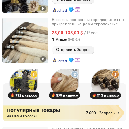
Высококачественные предварительно
прикрепленные
европейские
реми
Juancheng Sunze Hair Products Co., Ltd.
девственные
, человеческие
волосы
/ Piece
кератиновые хвостики/стержни для
28,00-138,00 $
наращивания волос
Shandong, China
с 2025
(MOQ)
1 Piece
Отправить Запрос
932 в спросе
879 в спросе
813 в спросе
Популярные Товары
7 600+ Запросы
на Реми волосы