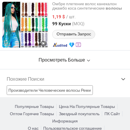
Омбре плетение волос канекалон
джамбо коса синтетические
волосы
Xuchang BeautyHair Fashion Co., Ltd.
/ шт.
1,19 $
Henan, China
с 2004
(MOQ)
99 Куски
Отправить Запрос
Просмотреть Больше
Похожие Поиски
Производители Человеческие волосы Реми
Производители дешевые волосы реми
Популярные Товары
Цена На Популярные Товары
Оптом Горячие Товары
Звездный покупатель
ПК Сайт
Производители лучшие волосы Реми
Информация
О нас
Пользовательское соглашение
Производители продукты из волос Реми