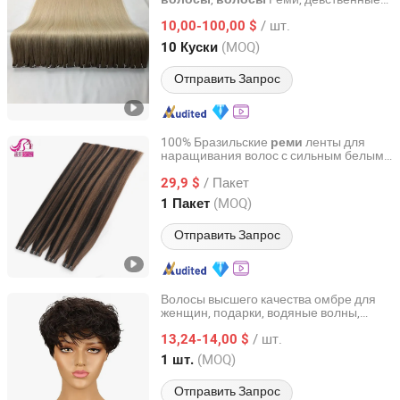
Foshan Wendy Hair Products Co., Ltd.
волосы
/ шт.
10,00-100,00 $
Guangdong, China
с 2015
(MOQ)
10 Куски
Отправить Запрос
100% Бразильские
ленты для
реми
наращивания волос с сильным белым
Xuchang BeautyHair Fashion Co., Ltd.
клеем 20PCS/Package для модных
/ Пакет
женщин
29,9 $
Henan, China
с 2004
(MOQ)
1 Пакет
Отправить Запрос
Волосы высшего качества омбре для
женщин, подарки, водяные волны,
Henan Rebecca Hair Products Co.,Ltd
натуральный черный цвет, бразильские
/ шт.
парики, парики из
, распродажа
13,24-14,00 $
реми
Henan, China
с 2024
(MOQ)
1 шт.
Отправить Запрос