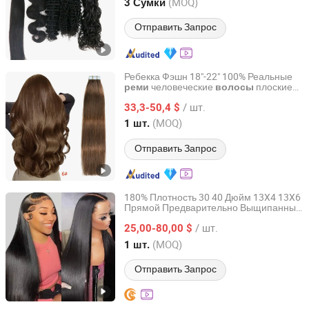
Henan, China
с 2004
(MOQ)
3 Сумки
Отправить Запрос
Ребекка Фэшн 18"-22" 100% Реальные
человеческие
плоские
реми
волосы
Henan Rebecca Hair Products Co.,Ltd
ленты для наращивания волос
/ шт.
бесшовные прямые
33,3-50,4 $
волосы
наращивания из реальных
Henan, China
с 2024
(MOQ)
1 шт.
человеческих волос
Отправить Запрос
180% Плотность 30 40 Дюйм 13X4 13X6
Прямой Предварительно Выщипанный
Guangzhou Beimeijia Trading Co., Ltd.
Реми Девственные Человеческие
/ шт.
Волосы Прозрачный HD Он Лейс
25,00-80,00 $
Фронтальный Парик
Guangdong, China
с 2023
(MOQ)
1 шт.
Отправить Запрос