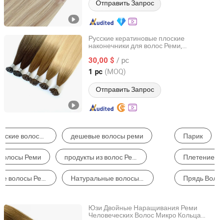
Отправить Запрос
Русские кератиновые плоские
наконечники для волос Реми,
Qingdao Everbeauting Crafts Co., Ltd
европейские
Реми, плоские
волосы
/ pc
наконечники, прямые человеческие
30,00 $
волосы
Shandong, China
с 2023
(MOQ)
1 pc
Отправить Запрос
Парик
Наращивание Волос
Плетение Волос
Небольшой Парик
Прядь Волос
Другие Продукты для Волос
Юзи Двойные Наращивания Реми
Человеческих Волос Микро Кольца
Juancheng Youzi Hair Products Co., LTD