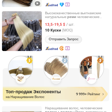
Высококачественные вьетнамские
натуральные
человеческие
реми
Shenzhen D.H Electronic Technology Co., Ltd.
, европейские двойные
волосы
/ шт.
нарощенные русские
,
13,5-19,5 $
волосы
девственные
, наборы для
волосы
Guangdong, China
с 2015
(MOQ)
10 Куски
наращивания
Отправить Запрос
Топ-продаж Экспоненты
9 999+ Рейтинг
на Наращивание Волос
Наращивание волос, человеческие
,
Реми, девственные
волосы
волосы