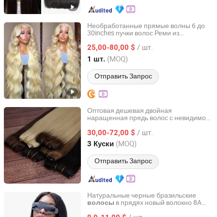
Необработанные прямые волны 6 до
30inches пучки волос Реми из
Guangzhou Beimeijia Trading Co., Ltd.
необработанных девственных
/ шт.
человеческих бразильских волос с
25,00-80,00 $
выровненными кутикулами 613
Guangdong, China
с 2023
(MOQ)
1 шт.
человеческие
волосы
Отправить Запрос
Оптовая дешевая двойная
наращенная прядь волос с невидимой
Xuchang BeautyHair Fashion Co., Ltd.
проволокой, натуральные настоящие
/ шт.
человеческие
для
30,00-72,00 $
волосы
наращивания
Henan, China
с 2004
(MOQ)
3 Куски
Отправить Запрос
Натуральные черные бразильские
в прядях новый волокно 8A
волосы
Henan Rebecca Hair Products Co.,Ltd
класс не Реми 18 до 40 дюймов
/ шт.