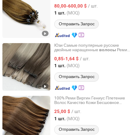
Петельные Бусины Целостные
/ шт.
Кутикула Русские Девственные Волосы
80,00-600,00 $
Окрашенные Прямые Стиль
Shandong, China
с 2024
(MOQ)
1 шт.
Отправить Запрос
Юзи Самые популярные русские
двойные наращенные
Реми
волосы
Juancheng Youzi Hair Products Co., LTD
Гениус Вефт
/ шт.
0,85-1,64 $
Shandong, China
с 2024
(MOQ)
1 шт.
Отправить Запрос
100% Реми Виргин Гениус Плетение
Волос Качество Кожи Бесшовное
Juancheng County Chaofan Hair Products Co., Ltd.
Рисование 12A Плетение Русских
/ шт.
Волос Гениус 100% Виргинские Гладкие
25,00 $
Волосы Двойные Гладкие Волосы
Shandong, China
с 2026
(MOQ)
1 шт.
Отправить Запрос