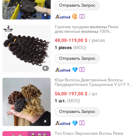
Отправить Запрос
Горячие продажи
Реми
волосы
девственные
100%
волосы
Guangzhou Golden Hair Co., Ltd
человеческие
глубокие волны
волосы
/ pieces
пучки
48,00-119,00 $
Guangdong, China
с 2025
(MOQ)
1 pieces
Отправить Запрос
Юци Волосы Девственные Волосы
Предварительно Сращенные V U I F Y
Juancheng Youzi Hair Products Co., LTD
Концы Волос Девственные Реми
/ шт.
Кератиновые Волосы Европейские
56,00-197,00 $
Русские Человеческие Волосы У Концы
Shandong, China
с 2024
(MOQ)
1 шт.
Волос
Отправить Запрос
Топ Класс Виргинские Волны Реми