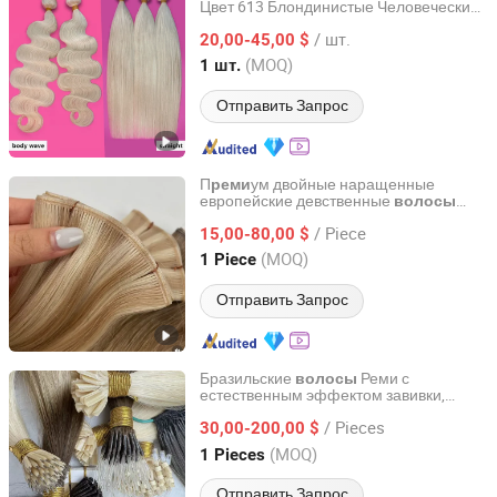
Цвет 613 Блондинистые Человеческие
Guangzhou Fabulous Hair Co., Ltd.
Волосы Плетение
/ шт.
20,00-45,00 $
Guangdong, China
с 2016
(MOQ)
1 шт.
Отправить Запрос
П
ум двойные наращенные
реми
европейские девственные
волосы
Juancheng Sunze Hair Products Co., Ltd.
гениальные пряди для
реми
/ Piece
наращивания волос
15,00-80,00 $
Shandong, China
с 2025
(MOQ)
1 Piece
Отправить Запрос
Бразильские
Реми с
волосы
естественным эффектом завивки,
Juancheng Yize E-Commerce Co., Ltd.
подходят для укладки. Качество
/ Pieces
двойного наращивания. Бразильские
30,00-200,00 $
,
Реми, человеческие
волосы
волосы
Shandong, China
с 2025
(MOQ)
1 Pieces
для наращивания
волосы
Отправить Запрос