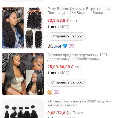
Реми Виргин Кутикула Выравненные
Поставщики 4X4 Водяная Волна
Henan Rebecca Hair Products Co.,Ltd
Швейцарская Кружевная Закрывашка и
/ шт.
Фронтальная Прическа
33,3-58,8 $
Henan, China
с 2024
(MOQ)
1 шт.
Отправить Запрос
Оптовая продажа перуанских 100%
девственных необработанных
Guangzhou Beimeijia Trading Co., Ltd.
человеческих волос, прямые
/ шт.
кружевные парики, поставщик Remy,
25,00-80,00 $
натуральный, предварительно
Guangdong, China
с 2023
(MOQ)
1 шт.
выщипанный HD кружевной
фронтальный парик
Отправить Запрос
9A Класс малазийский Remy людской
выступ для волос
Xuchang BeautyHair Fashion Co., Ltd.
/ Пакет
9,68-72,8 $