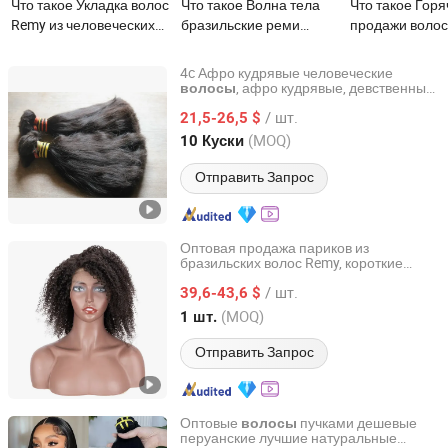
Что такое Укладка волос
Что такое Волна тела
Что такое Гор
Remy из человеческих
бразильские реми
продажи воло
волос с кератином,
человеческие волосы
девственные 
волосы Remy с intact
пучки 100%
100% человече
4c Афро кудрявые человеческие
кутикулой
натуральные
волосы глубок
, афро кудрявые, девственные
волосы
Xuchang BeautyHair Fashion Co., Ltd.
человеческие
,
реми
волосы
человеческие волосы
пучки
/ шт.
наращивание волос
21,5-26,5 $
Henan, China
с 2004
(MOQ)
10 Куски
Отправить Запрос
Оптовая продажа париков из
бразильских волос Remy, короткие
Henan Rebecca Hair Products Co.,Ltd
кудрявые парики в стиле боб с
/ шт.
детскими волосами для женщин
39,6-43,6 $
Henan, China
с 2024
(MOQ)
1 шт.
Отправить Запрос
Оптовые
пучками дешевые
волосы
перуанские лучшие натуральные
Guangzhou Beimeijia Trading Co., Ltd.