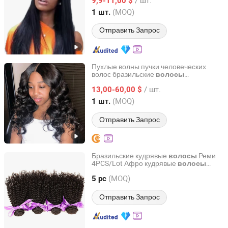
шелковистые прямые волны 95g
9,9-11,00 $
Henan, China
с 2024
(MOQ)
1 шт.
Отправить Запрос
Пухлые волны пучки человеческих
волос бразильские
волосы
Guangzhou Beimeijia Trading Co., Ltd.
наращивание волос
реми
волосы
/ шт.
13,00-60,00 $
Guangdong, China
с 2023
(MOQ)
1 шт.
Отправить Запрос
Бразильские кудрявые
Реми
волосы
4PCS/Lot Афро кудрявые
волосы
Xuchang BeautyHair Fashion Co., Ltd.
Реми натуральный черный
(MOQ)
человеческий волос для наращивания
5 pc
Слове
волнистые
волосы
Henan, China
с 2004
Отправить Запрос