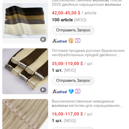
Высококачественные
Youcai
волосы
2026 двойные наращенные
из
волосы
Heze Youcai Hair Products Co., Ltd.
девственных
, невидимый тонкий
реми
/ article
гениальный weft, блондинистый цвет,
42,00-45,00 $
русские
волосы
Shandong, China
с 2025
(MOQ)
100 article
Отправить Запрос
Оптовая продажа русских бразильских
необработанных прядей двойного
Juancheng Youzi Hair Products Co., LTD
вытягивания с толстыми концами,
/ шт.
клейкая лента Remy Hair, мини-лента
35,00-110,00 $
для наращивания волос из
Shandong, China
с 2024
(MOQ)
1 шт.
человеческих волос
Отправить Запрос
Высококачественные невидимые
-метелки для наращивания,
волосы
Juancheng Sunze Hair Products Co., Ltd.
все цвета, формы и длины,
/ шт.
настраиваемые для оптовой продажи,
16,00-117,00 $
русские девственные
,
волосы
реми
Shandong, China
с 2025
(MOQ)
1 шт.
волосы