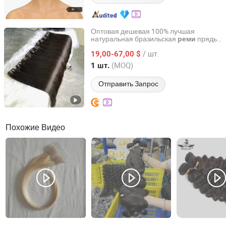
Оптовая дешевая 100% лучшая
натуральная бразильская
прядь
реми
Guangzhou Beimeijia Trading Co., Ltd.
с выровненными кутикулой
/ шт.
необработанная сырая девственная
19,00-67,00 $
человеческая волоса для
Guangdong, China
с 2023
(MOQ)
1 шт.
наращивания
Отправить Запрос
Похожие Видео