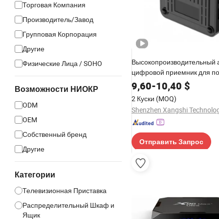
Торговая Компания
Производитель/Завод
Групповая Корпорация
Другие
Высокопроизводительный 
Физические Лица / SOHO
цифровой приемник для по
передачи
9,60
-
10,40
$
Возможности НИОКР
2 Куски
(MOQ)
ODM
OEM
Собственный бренд
Отправить Запрос
Другие
Категории
Телевизионная Приставка
Распределительный Шкаф и
Ящик