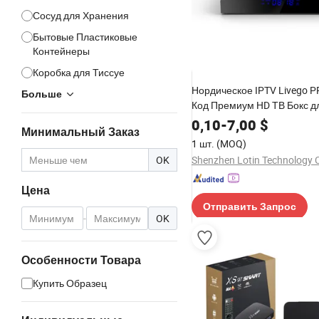
Сосуд для Хранения
Бытовые Пластиковые
Контейнеры
Коробка для Тиссуе
Нордическое IPTV Livego P
Больше
Код Премиум HD ТВ Бокс д
Экспорта Юг Финляндия Д
0,10
-
7,00
$
Минимальный Заказ
Исландия
1 шт.
(MOQ)
OK
Shenzhen Lotin Technology C
Цена
Отправить Запрос
-
OK
Особенности Товара
Купить Образец