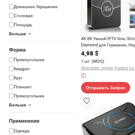
Домашнее Украшение
Столовая
Площадь
Больше
4K 8K Умный IPTV бокс Str
Diamond для Германии, Ни
Форма
Великобритании, США
4,98
$
Прямоугольник
1 шт.
(MOQ)
Shenzhen Jinyan Trading Co.
Квадрат
Круг
Планшет
Отправить Запрос
Прямоугольник
Больше
Применение
Одежда