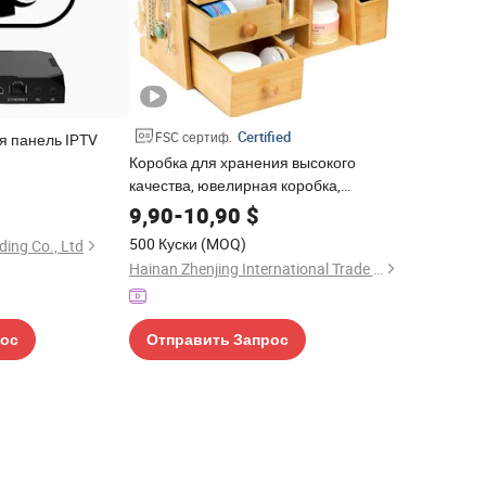
Certified
FSC сертиф.
я панель IPTV
Коробка для хранения высокого
качества, ювелирная коробка,
органайзер для косметики,
9,90
-
10,90
$
подарочные предметы, товары для
500 Куски
(MOQ)
ing Co., Ltd
дома, коробка для средств по уходу за
Hainan Zhenjing International Trade Co., Ltd.
кожей, бытовые предметы,
органайзер для ювелирных изделий,
деревянная коробка
рос
Отправить Запрос