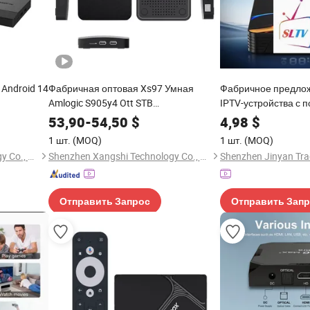
Android 14
Фабричная оптовая Xs97 Умная
Фабричное предло
Amlogic S905y4 Ott STB
IPTV-устройства с 
Четырехъядерная Android 11 4K IPTV
европейской панел
53,90
-
54,50
$
4,98
$
Коробки с Двойным WiFi и Bt 5.2
английском, шведс
1 шт.
(MOQ)
1 шт.
(MOQ)
и арабском языках
Shenzhen Xangshi Technology Co., Ltd.
Shenzhen Xangshi Technology Co., Ltd.
Shenzhen Jinyan Trad
Отправить Запрос
Отправить Зап