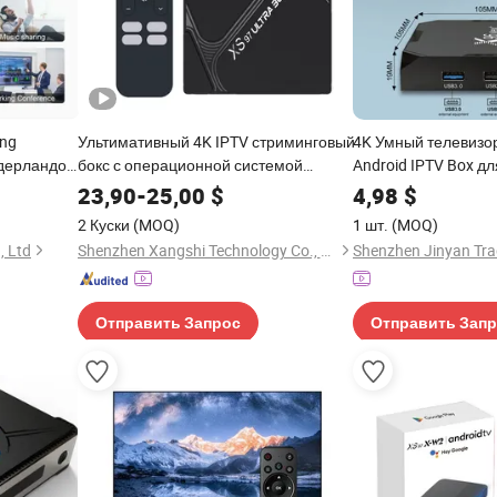
ong
Ультимативный 4K IPTV стриминговый
4K Умный телевизор
дерландов,
бокс с операционной системой
Android IPTV Box дл
Android 11
Magnum
23,90
-
25,00
$
4,98
$
2 Куски
(MOQ)
1 шт.
(MOQ)
, Ltd
Shenzhen Xangshi Technology Co., Ltd.
Shenzhen Jinyan Trad
Отправить Запрос
Отправить Зап