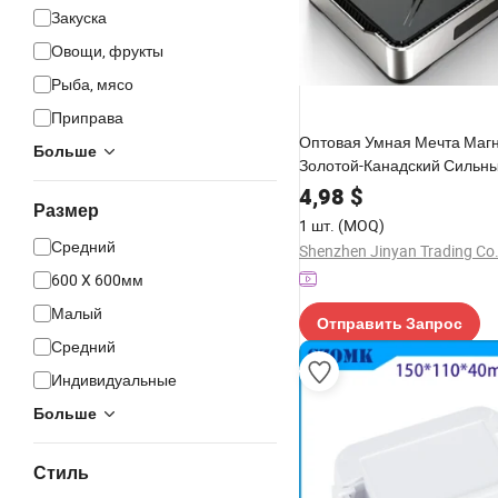
Закуска
Овощи, фрукты
Рыба, мясо
Приправа
Оптовая Умная Мечта Маг
Больше
Золотой-Канадский Сильны
Бокс
4,98
$
Размер
1 шт.
(MOQ)
Средний
Shenzhen Jinyan Trading Co.
600 X 600мм
Малый
Отправить Запрос
Средний
Индивидуальные
Больше
Стиль