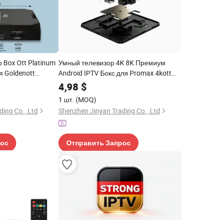
 Box Ott Platinum
Умный телевизор 4K 8K Премиум
я Goldenott
Android IPTV Бокс для Promax 4kott
Cobra
4,98
$
1 шт.
(MOQ)
ing Co., Ltd
Shenzhen Jinyan Trading Co., Ltd
рос
Отправить Запрос