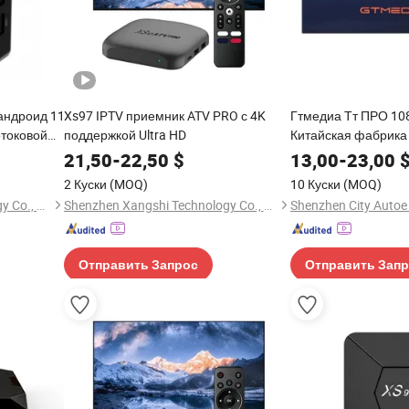
андроид 11
Xs97 IPTV приемник ATV PRO с 4K
Гтмедиа Тт ПРО 10
токовой
поддержкой Ultra HD
Китайская фабрика
Поддержка H. 265 
21,50
-
22,50
$
13,00
-
23,00
коробка Приемник 
2 Куски
(MOQ)
10 Куски
(MOQ)
Shenzhen Xangshi Technology Co., Ltd.
Shenzhen Xangshi Technology Co., Ltd.
Отправить Запрос
Отправить Зап