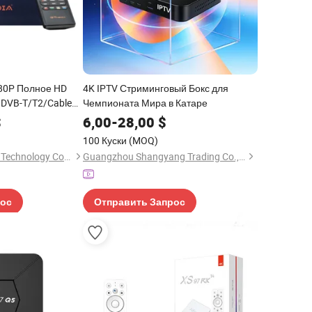
80P Полное HD
4K IPTV Стриминговый Бокс для
 DVB-T/T2/Cable
Чемпионата Мира в Катаре
Шэньчжэнь DVB ТВ
$
6,00
-
28,00
$
наземного сигнала
100 Куски
(MOQ)
Shenzhen City Autoe Technology Co., Ltd.
Guangzhou Shangyang Trading Co., Ltd.
рос
Отправить Запрос