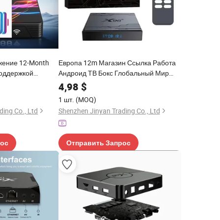
жение 12-Month
Европа 12m Магазин Ссылка Работа
поддержкой
Андроид ТВ Бокс Глобальный Мир
и на немецком,
IPTV Горячая Продажа HD ТВ Бокс
4,98
$
ком, французском
1 шт.
(MOQ)
ing Co., Ltd
Shenzhen Jinyan Trading Co., Ltd
рос
Отправить Запрос