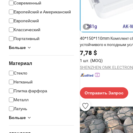
Современный
Европейский и Американский
Европейский
Классический
40*150*110mm Комплект сб
Портативный
устойчивого к погодным у
Больше
материала ASA IP67 Пласт
7,78
$
ящик с защитой от УФ-изл
1 шт.
(MOQ)
Материал
Стекло
Нетканый
Плитка фарфора
Отправить Запрос
Металл
Латунь
Больше