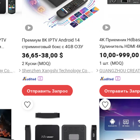
4K Приемник Hdbas
PTV
Премиум 8K IPTV Android 14
Удлинитель HDMI 4
я
стриминговый бокс с 4GB ОЗУ
передачи HDMI
10,00
-
999,00
36,65
-
38,00
$
1 шт.
(MOQ)
2 Куски
(MOQ)
Shenzhen Xangshi Technology Co., Ltd.
Shenzhen Xangshi Technology Co., Ltd.
Отправить Запрос
Отправить Зап