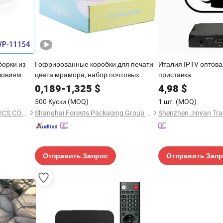
орки из
Гофрированные коробки для печати
Италия IPTV оптова
словиям
цвета мрамора, набор почтовых
приставка
иковый
коробок с верхней крышкой
0,189
-
1,325
$
4,98
$
учения
500 Куски
(MOQ)
1 шт.
(MOQ)
SHENZHEN OMK ELECTRONICS CO., LTD.
Shanghai Forests Packaging Group Co., Ltd.
Shenzhen Jinyan Trad
Отправить Запрос
Отправить Зап