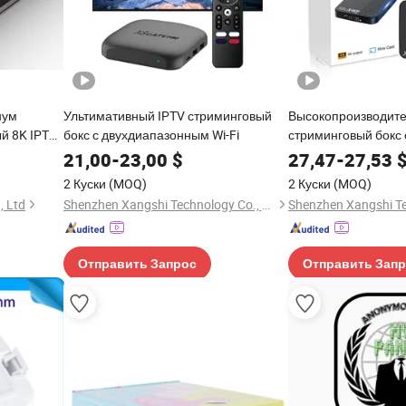
нум
Ультимативный IPTV стриминговый
Высокопроизводите
й 8K IPTV
бокс с двухдиапазонным Wi-Fi
стриминговый бокс 
21,00
-
23,00
$
27,47
-
27,53
2 Куски
(MOQ)
2 Куски
(MOQ)
, Ltd
Shenzhen Xangshi Technology Co., Ltd.
Отправить Запрос
Отправить Зап