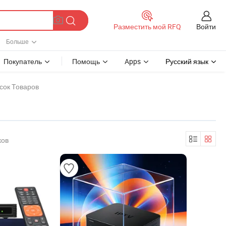
Войти
Разместить мой RFQ
Больше
Покупатель
Помощь
Apps
Русский язык
сок Товаров
ков