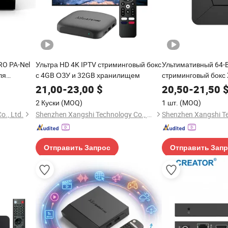
RO PA-Nel
Ультра HD 4K IPTV стриминговый бокс
Ультимативный 64-B
ля
с 4GB ОЗУ и 32GB хранилищем
стриминговый бокс 
ания
доступная цена
21,00
-
23,00
$
20,50
-
21,50
2 Куски
(MOQ)
1 шт.
(MOQ)
o., Ltd.
Shenzhen Xangshi Technology Co., Ltd.
Отправить Запрос
Отправить Зап