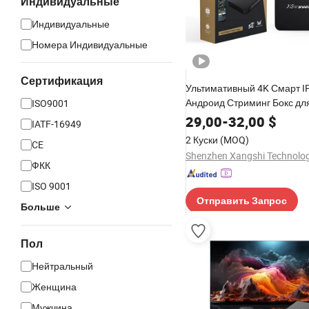
Индивидуальные
Индивидуальные
Номера Индивидуальные
Сертификация
Ультимативный 4K Смарт I
Андроид Стриминг Бокс дл
ISO9001
Домашних Развлечений
29,00
-
32,00
$
IATF-16949
2 Куски
(MOQ)
CE
ФКК
ISO 9001
Отправить Запрос
Больше
Пол
Нейтральный
Женщина
Мужчина