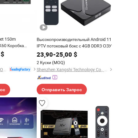
et 150m
Высокопроизводительный Android 11
K60 Коробка
IPTV потоковый бокс с 4GB DDR3 ОЗУ
$
23,90
-
25,00
$
2 Куски
(MOQ)
GUANGZHOU CREATOR CORPORATION(CHINA)
Shenzhen Xangshi Technology Co., Ltd.
рос
Отправить Запрос