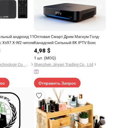
льный андроид 11
Оптовая Смарт Дрим Магнум Голд-
с Xs97 X-W2 чипом
Канадский Сильный 8K IPTV Бокс
$
4,98
$
1 шт.
(MOQ)
Shenzhen Xangshi Technology Co., Ltd.
Shenzhen Jinyan Trading Co., Ltd
рос
Отправить Запрос