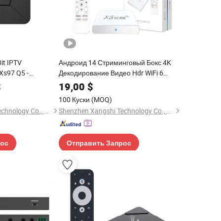
it IPTV
Андроид 14 Стриминговый Бокс 4K
Xs97 Q5 -
Декодирование Видео Hdr WiFi 6
Включен Голосовой Пульт
$
19,00
$
Дистанционного Управления
100 Куски
(MOQ)
Shenzhen Xangshi Technology Co., Ltd.
Shenzhen Xangshi Technology Co., Ltd.
рос
Отправить Запрос