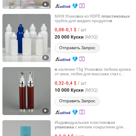
60ml Упако
ка из HDPE
в
пластиковых
трубок для жидких продукто
в
Hubei Mingda Plastics Products Co., Ltd.
/ шт.
0,08-0,1 $
Hubei, China
с 2017
(MOQ)
20 000 Куски
Отправить Запрос
наличии 15g Упако
ка тюбика крема
в
в
от акне, тюбик для массажа глаз с
Ningbo Langyi Plastic Industry Co., Ltd.
шариком, пустая пластико
ая
в
/ шт.
тюбика
0,32-0,4 $
упаковка
Zhejiang, China
с 2026
(MOQ)
10 000 Куски
Отправить Запрос
Инди
идуальная пластико
ая
в
в
с мягким покрытием для
упаковка
Belpack (Shanghai) Packaging Co., Ltd.
тюбика крема для защиты от солнца
/ шт.