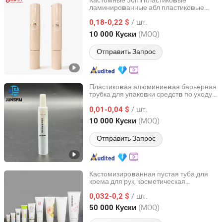
Кастомные 30ml пластико
ые
в
ламиниро
анные абл пластико
ые
в
в
Guangzhou Amy Plastic Tube Co., Ltd.
без
оздушные насосные тубы для
в
/ шт.
солнцезащитного косметического
0,18-0,22 $
упако
ки
в
Guangdong, China
с 2008
(MOQ)
10 000 Куски
Отправить Запрос
Пластико
ая алюминие
ая барьерная
в
в
трубка для упако
ки средст
по уходу
в
в
Junsam (Zhongshan) Packaging Products Co., Ltd.
за кожей и мазей 20ml с удлинённым
/ шт.
носиком
0,01-0,04 $
Guangdong, China
с 2020
(MOQ)
10 000 Куски
Отправить Запрос
Кастомизиро
анная пустая туба для
в
крема для рук, косметическая
GOLD FORTUNE (GUANGDONG) IMPORT & EXPORT CO.,
пластико
ая
в
упаковка
LTD.
/ шт.
0,032-0,2 $
(MOQ)
50 000 Куски
Guangdong, China
с 2018