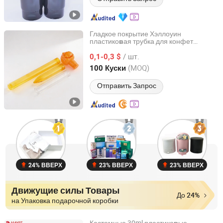
Гладкое покрытие Хэллоуин
пластико
ая трубка для конфет
в
Sichuan Sun Technology Co., Ltd
инди
идуального размера
в
/ шт.
пластико
ая
упако
очный
0,1-0,3 $
в
упаковка
в
пакет
для продукто
для
упаковка
в
Sichuan, China
с 2026
(MOQ)
100 Куски
яркой розничной
итрины
в
Отправить Запрос
24% ВВЕРХ
23% ВВЕРХ
23% ВВЕРХ
Движущие силы Товары
До 24%
на Упаковка подарочной коробки