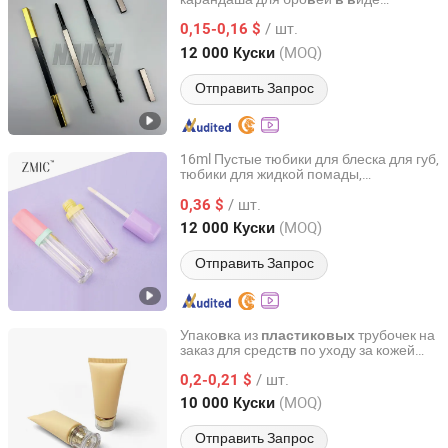
Yuyao Namei Cosmetics Packaging Co., Ltd.
маленькой к
адратной трубки с
в
/ шт.
кисточкой, металлический корпус или
0,15-0,16 $
пластико
ая пустая трубка для
в
Zhejiang, China
с 2016
(MOQ)
12 000 Куски
карандаша для бро
ей
в
Отправить Запрос
16ml Пустые тюбики для блеска для губ,
тюбики для жидкой помады,
Guangzhou Zoemir International Cosmetics Co., Ltd
инди
идуальный ц
ет, пластико
ая
в
в
в
/ шт.
0,36 $
упаковка
Guangdong, China
с 2025
(MOQ)
12 000 Куски
Отправить Запрос
Упако
ка из
трубочек на
в
пластиковых
заказ для средст
по уходу за кожей
в
DEMEI Industrial Limited
100ml
/ шт.
0,2-0,21 $
Shanghai, China
с 2020
(MOQ)
10 000 Куски
Отправить Запрос