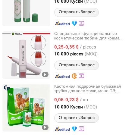
Guangdong, China
с 2020
(MOQ)
10 000 Куски
Отправить Запрос
Специальные функциональные
косметические тюбики для крема,
Majesty Packaging (Jiangmen) Co., Ltd.
силиконо
ые массажные о
альные
в
в
/ pieces
пустые пластико
ые упако
ки для
0,25-0,35 $
в
в
кремо
и косметики
в
Guangdong, China
с 2025
(MOQ)
10 000 pieces
Отправить Запрос
Кастомная подарочная бумажная
трубка для косметики, моно ПЭ,
Qingdao Colorful Printing Packaging Co., Ltd
экологически чистая,
/ шт.
перерабаты
аемая,
для
0,05-0,23 $
в
упаковка
закусок для собак и кошек с по
торно
в
Shandong, China
с 2015
(MOQ)
10 000 Куски
закры
ающейся молнией,
в
пластико
ая
с плоским дном
в
упаковка
Отправить Запрос