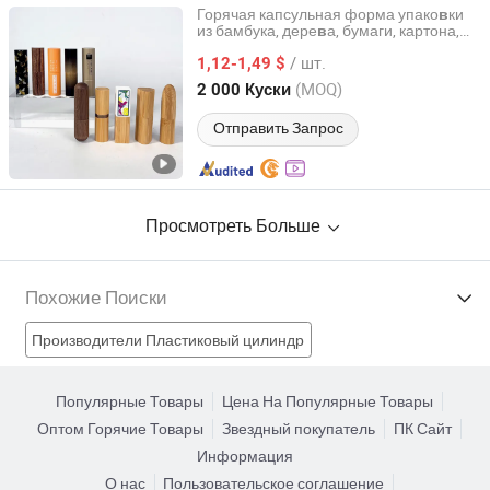
Горячая капсульная форма упако
ки
в
из бамбука, дере
а, бумаги, картона,
в
Zhongshan Yicai Bamboo Products Co., Ltd.
пластика, переработанного алюминия,
/ шт.
керамики, PLA, мрамора, латуни для
1,12-1,49 $
упако
ки бальзама для губ и помады
в
Guangdong, China
с 2022
(MOQ)
2 000 Куски
Отправить Запрос
Просмотреть Больше
Похожие Поиски
Производители Пластиковый цилиндр
Производители Фольгированная упаковка
Популярные Товары
Цена На Популярные Товары
Оптом Горячие Товары
Звездный покупатель
ПК Сайт
Производители Бумажная упаковка
Информация
О нас
Пользовательское соглашение
Производители Упаковка
Пластиковая упаковка Фабрики