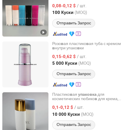
для косметического бальзама для губ
/ шт.
5ml Мини пустой контейнер для
0,08-0,12 $
упако
ки помады
в
Sichuan, China
с 2024
(MOQ)
100 Куски
Отправить Запрос
Розо
ая пластико
ая туба с кремом
в
в
нутри упако
ки
в
в
Yuyao Zhuoxin Import & Export Co., Ltd.
/ шт.
0,15-0,62 $
Zhejiang, China
с 2018
(MOQ)
5 000 Куски
Отправить Запрос
Пластико
ая
для
в
упаковка
косметических тюбико
для крема,
в
Hebei Shengjin Package Co., Ltd.
солнцезащитного крема, умы
алки,
в
/ шт.
крема для глаз, лосьона, шампуня для
0,1-0,12 $
ухода за кожей
Hebei, China
с 2023
(MOQ)
10 000 Куски
Отправить Запрос