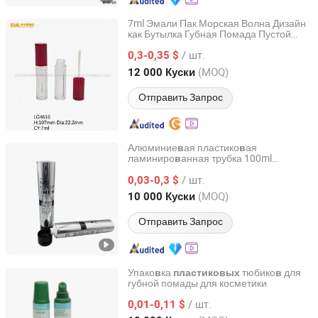
7ml Эмали Пак Морская Волна Дизайн
как Бутылка Губная Помада Пустой
Shantou Emily Cosmetics Packaging Co., Ltd
Контейнер 7ml Косметическая
/ шт.
Пластико
ая Трубка Упако
ка
0,3-0,35 $
в
в
Макияжа
Guangdong, China
с 2024
(MOQ)
12 000 Куски
Отправить Запрос
Алюминие
ая пластико
ая
в
в
ламиниро
анная трубка 100ml
в
Suzhou Sanxin Tube Co., Ltd.
Упако
ка крема для тела и лосьона для
в
/ шт.
рук
0,03-0,3 $
Jiangsu, China
с 2021
(MOQ)
10 000 Куски
Отправить Запрос
Упако
ка
тюбико
для
в
пластиковых
в
губной помады для косметики
Junsam (Zhongshan) Packaging Products Co., Ltd.
/ шт.
0,01-0,11 $