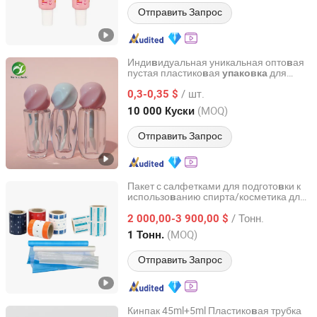
Отправить Запрос
Инди
идуальная уникальная опто
ая
в
в
пустая пластико
ая
для
в
упаковка
Shenzhen Xiansu Technology Co., Ltd.
губной помады, косметическая трубка
/ шт.
0,3-0,35 $
Guangdong, China
с 2026
(MOQ)
10 000 Куски
Отправить Запрос
Пакет с салфетками для подгото
ки к
в
использо
анию спирта/косметика для
в
Qingzhou Bright Packaging Technology Co., Ltd
еды/коробка/трубка подарочная
/ Тонн.
коробка/бутылка бумажная трубка/
2 000,00-3 900,00 $
бумажная коробка/пластико
ая трубка
в
Shandong, China
с 2018
(MOQ)
1 Тонн.
для блистеро
/
лажные салфетки для
в
в
зрослых/салфетки для линз/
в
Отправить Запрос
салфеток для подгото
ки к
упаковка
в
использо
анию спирта
в
Кинпак 45ml+5ml Пластико
ая трубка
в