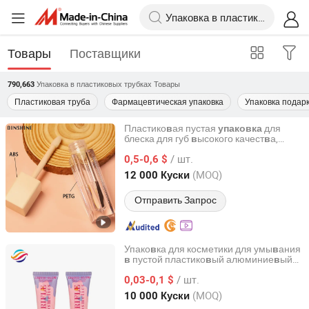
Товары
Поставщики
Упаковка в пластиковых трубках
Товары
790,663
Пластиковая труба
Фармацевтическая упаковка
Упаковка подар
Пластико
ая пустая
для
в
упаковка
блеска для губ
ысокого качест
а,
в
в
Zhuhai Dinshine Plastic Products Co., Ltd.
инди
идуальная косметическая трубка
в
/ шт.
из ПЭТГ, но
ый продукт
0,5-0,6 $
в
Guangdong, China
с 2025
(MOQ)
12 000 Куски
Отправить Запрос
Упако
ка для косметики для умы
ания
в
в
пустой пластико
ый алюминие
ый
в
в
в
Yangzhou Sox Daily Chemical Co., Ltd.
тюбик с крышкой-откидкой
/ шт.
0,03-0,1 $
Jiangsu, China
с 2025
(MOQ)
10 000 Куски