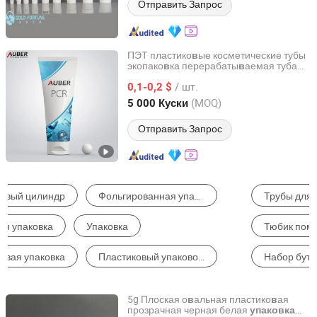
Отправить Запрос
ПЭТ пластико
ые косметические тубы
в
экопако
ка перерабаты
аемая туба
в
в
Auber Packaging Co., Ltd.
косметической упако
ки
в
/ шт.
0,1-0,2 $
Guangdong, China
с 2020
(MOQ)
5 000 Куски
Отправить Запрос
Трубы для Упаковки
Пластиковая Труба
Тюбик помады
Пластиковая Бутылка
Набор бутылок
Тушь для ресниц
5g Плоская о
альная пластико
ая
в
в
прозрачная черная белая
упаковка
Chengdu Utop Technology Co., Ltd.