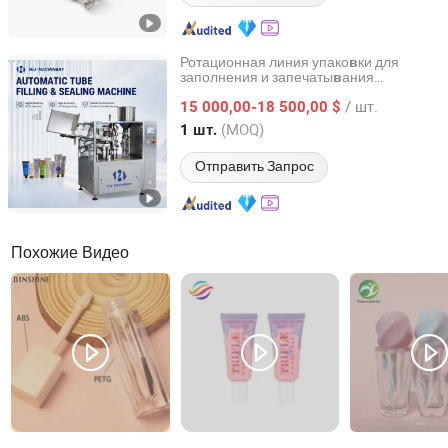
Ротационная линия упако
ки для
в
заполнения и запечаты
ания
в
Wenzhou Trustar Machinery Technology Co., Ltd.
трубочек для мягких
пластиковых
/ шт.
трубочек
15 000,00-18 500,00 $
Zhejiang, China
с 2006
(MOQ)
1 шт.
Отправить Запрос
Похожие Видео