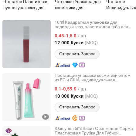
Что такое Пластиковая
Что такое Упаковка для
Что такое
пустая упаковка для
косметики для
Индивидуальн
блеска для губ высокого
умывания в пустой
уникальная оп
качества,
пластиковый
пустая пласти
10ml К
адратная
для
в
упаковка
индивидуальная
алюминиевый тюбик с
упаковка для г
под
одки глаз, пластико
ая туба для
в
в
Guangzhou Winly Packaging Products Co., Ltd.
туши, косметическая
для
упаковка
косметическая трубка
крышкой-откидкой
помады, косме
/ шт.
помады
0,45-1,5 $
из ПЭТГ, новый продукт
трубка
Guangdong, China
с 2019
(MOQ)
12 000 Куски
Отправить Запрос
Поста
щик упако
ки косметики оптом
в
в
из ЕС и США, инди
идуальная
в
Guangzhou YELLO Packaging Co., Ltd.
пластико
ая
для
в
упаковка
/ шт.
косметических тюбико
для тонального
0,1-0,59 $
в
крема, солнцезащитного крема,
Guangdong, China
с 2017
(MOQ)
10 000 Куски
очищающего средст
а для лица
в
Отправить Запрос
Юэшунян 6ml Висит Оранже
ая Форма
в
Пластико
ая Трубка Для Губной
в
Shantou Yueshunxing Plastic Products Co., Ltd.