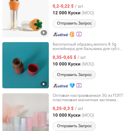
Помады Пустой Контейнер Для
/ шт.
Косметической Губной Помады
0,2-0,22 $
Упако
ка Для Губной Помады
в
Guangdong, China
с 2022
(MOQ)
12 000 Куски
Отправить Запрос
Бесплатный образец милого 8.5g
контейнера для бальзама для губ с
Shaoxing Derong Import & Export Co., Ltd.
по
оротным механизмом, пустая
в
/ шт.
пластико
ая трубка для сы
оротки для
0,35-0,65 $
в
в
губ, блеска, упако
ки для
в
Zhejiang, China
с 2025
(MOQ)
10 000 Куски
косметического румянца
Отправить Запрос
Опто
ая настраи
аемая 3G из ПЭТГ
в
в
пластико
ая магнитная застежка
в
Shenzhen Xiansu Technology Co., Ltd.
пустой тюбик для губной помады
/ шт.
косметики
0,25-0,3 $
упаковка
Guangdong, China
с 2026
(MOQ)
10 000 Куски
Отправить Запрос