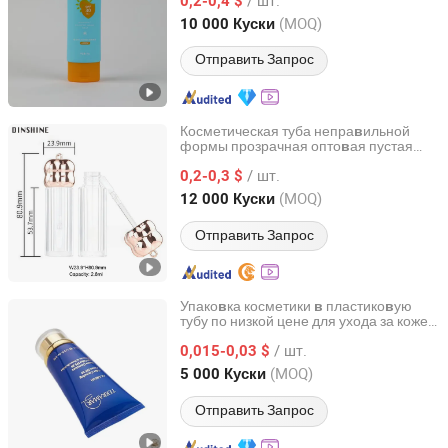
0,2-0,4 $
Shanghai, China
с 2024
(MOQ)
10 000 Куски
Отправить Запрос
Косметическая туба непра
ильной
в
формы прозрачная опто
ая пустая
в
Zhuhai Dinshine Plastic Products Co., Ltd.
для пластико
ой помады
упаковка
в
/ шт.
для губ
0,2-0,3 $
Guangdong, China
с 2025
(MOQ)
12 000 Куски
Отправить Запрос
Упако
ка косметики
пластико
ую
в
в
в
тубу по низкой цене для ухода за кожей,
YANGZHOU BENEPACK CO., LTD.
пустая туба для помады,
для
упаковка
/ шт.
крема для рук
0,015-0,03 $
Jiangsu, China
с 2024
(MOQ)
5 000 Куски
Отправить Запрос