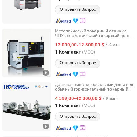
Отправить Запрос
Металлический
с
токарный
станок
ЧПУ, автоматический
центр,
токарный
Taizhou Juxing Intelligent Equipment Co., Ltd.
прецизионный, долговечный
станок
/ Комплект
12 000,00-12 800,00 $
Zhejiang, China
с 2025
(MOQ)
1 Комплект
Отправить Запрос
Долговечный универсальный двигатель
обычный горизонтальный
токарный
Shandong Hq Precision Technology Co., Ltd.
параллельного типа для
станок
/ Комплект
металла OEM ODM тяжелого
4 599,00-42 000,00 $
назначения большого размера с
Shandong, China
с 2014
(MOQ)
1 Комплект
большим диаметром параллельный
традиционный
металлический
Отправить Запрос
промышленный
токарный
станок