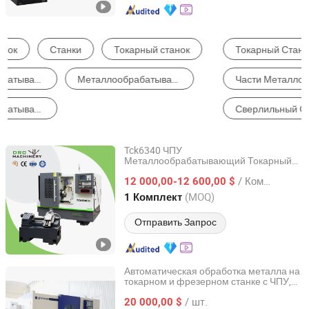
Токарный Станок
Станки с ЧПУ
Части Металлообрабатывающего Оборудования
Фрезерная Машина
Сверлильный Станок
Оборудование для Обработки Металлического Литья
Tck6340 ЧПУ
Металлообрабатывающий Токарный
Dalian R&C Machinery Co., Ltd.
Станок С Наклонной Кроватью Для
/ Комплект
Превосходной Обработки
12 000,00-12 600,00 $
Liaoning, China
с 2022
(MOQ)
1 Комплект
Отправить Запрос
Автоматическая обработка металла на
токарном и фрезерном станке с ЧПУ,
Shandong Hengya Machine Tool Manufacturing Co., Ltd.
наклонный
с ЧПУ,
станок
/ шт.
универсальный
с
20 000,00 $
токарный
станок