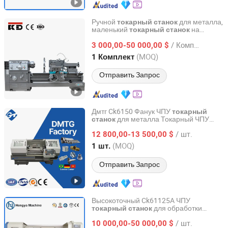
Ручной
для металла,
токарный
станок
маленький
на
токарный
станок
Zhejiang Kaida Machine Tool Co., Ltd.
продажу
/ Комплект
3 000,00-50 000,00 $
Zhejiang, China
с 2014
(MOQ)
1 Комплект
Отправить Запрос
Дмтг Ck6150 Фанук ЧПУ
токарный
для металла Токарный ЧПУ
станок
Tongji (Dalian) International Trade Co., Ltd.
станок
/ шт.
12 800,00-13 500,00 $
Liaoning, China
с 2025
(MOQ)
1 шт.
Отправить Запрос
Высокоточный Ck61125A ЧПУ
для обработки
токарный
станок
Shandong Hengya Machine Tool Manufacturing Co., Ltd.
металлов
/ шт.
10 000,00-50 000,00 $