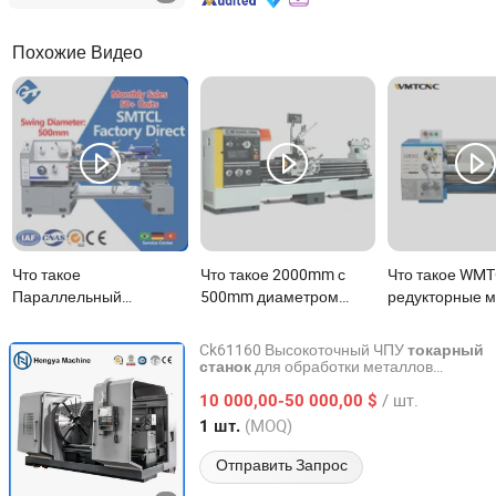
Похожие Видео
Что такое
Что такое 2000mm с
Что такое WM
Параллельный
500mm диаметром
редукторные 
токарный станок для
CS6250C ручной
токарные стан
металлообработки с
китайский
CJM320C
Ck61160 Высокоточный ЧПУ
токарный
Ca6250b
металлический
прецизионный
для обработки металлов
станок
Shandong Hengya Machine Tool Manufacturing Co., Ltd.
Ck61160 Горизонтальный плоский
токарный станок цена
настольный
/ шт.
с ЧПУ Токарные станки
10 000,00-50 000,00 $
станок
для металлообработки
металлообра
тяжелого типа Машины для токарной
Shandong, China
с 2016
(MOQ)
1 шт.
токарный стан
обработки
Отправить Запрос