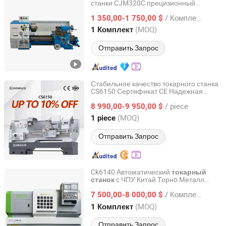
станки CJM320C прецизионный
Wmt Cnc Industrial Co., Ltd.
настольный металлообрабатывающий
/ Комплект
1 350,00-1 750,00 $
токарный
станок
Anhui, China
с 2015
(MOQ)
1 Комплект
Отправить Запрос
Стабильное качество токарного станка
CS6150 Сертификат CE Надежная
Jiangsu Minnuo Group Co., Ltd.
обработка ручного
/ piece
металлообрабатывающего станка
8 990,00-9 950,00 $
Jiangsu, China
с 2025
(MOQ)
1 piece
Отправить Запрос
Ck6140 Автоматический
токарный
с ЧПУ Китай Торнo Металл
станок
Dalian R&C Machinery Co., Ltd.
Сименс ЧПУ Параллельный
токарный
/ Комплект
Цена Ck6140 Цена
7 500,00-8 000,00 $
станок
Металлического Торнo ЧПУ Токарный
Liaoning, China
с 2022
(MOQ)
1 Комплект
станок
Отправить Запрос