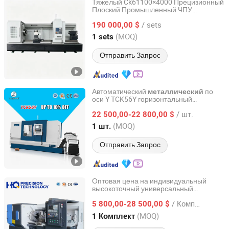
Тяжелый Ck61100×4000 Прецизионный
Плоский Промышленный ЧПУ
Shandong Huabei Cnc Machine Tool Co., Ltd.
Металлообрабатывающий Токарный
/ sets
Станок
190 000,00 $
Shandong, China
с 2025
(MOQ)
1 sets
Отправить Запрос
Автоматический
по
металлический
оси Y TCK56Y горизонтальный
Shandong Luzhong Machine Tool Co., Ltd.
скошенный
с
металлический
станок
/ шт.
ЧПУ
22 500,00-22 800,00 $
Shandong, China
с 2017
(MOQ)
1 шт.
Отправить Запрос
Оптовая цена на индивидуальный
высокоточный универсальный
Shandong Hq Precision Technology Co., Ltd.
автоматический горизонтальный
/ Комплект
промышленный
5 800,00-28 500,00 $
металлический
для нарезки резьбы
токарный
станок
Shandong, China
с 2014
(MOQ)
1 Комплект
на трубах