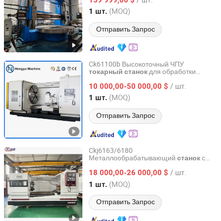
Henan, China
с 2024
(MOQ)
1 шт.
Отправить Запрос
Ck61100b Высокоточный ЧПУ
для обработки
токарный
станок
Shandong Hengya Machine Tool Manufacturing Co., Ltd.
металлов Ck61100 Горизонтальный
/ шт.
плоский
, тяжелый
10 000,00-50 000,00 $
токарный
станок
, машина для
токарный
станок
Shandong, China
с 2016
(MOQ)
1 шт.
токарной обработки
Отправить Запрос
Ckj6163/6180
Металлообрабатывающий
с
станок
Luoyang Yujie Industry&Trade Co., Ltd.
ЧПУ,
и фрезерный
,
токарный
станок
/ шт.
с ЧПУ
18 000,00-26 000,00 $
токарный
станок
Henan, China
с 2024
(MOQ)
1 шт.
Отправить Запрос