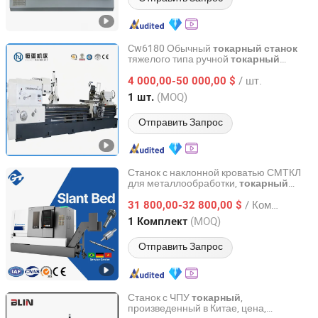
Cw6180 Обычный
токарный
станок
тяжелого типа ручной
токарный
Shandong Hengya Machine Tool Manufacturing Co., Ltd.
с плоской кроватью
станок
/ шт.
универсальный
4 000,00-50 000,00 $
токарный
станок
параллельный
токарный
станок
Shandong, China
с 2016
(MOQ)
1 шт.
металлический
токарный
станок
Отправить Запрос
Станок с наклонной кроватью СМТКЛ
для металлообработки,
токарный
Tongji (Dalian) International Trade Co., Ltd.
с ЧПУ
станок
/ Комплект
31 800,00-32 800,00 $
Liaoning, China
с 2025
(MOQ)
1 Комплект
Отправить Запрос
Станок с ЧПУ
,
токарный
произведенный в Китае, цена,
Ningbo Blin Machinery Co., Ltd.