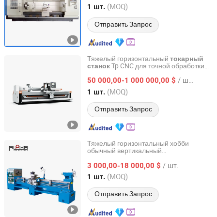
Shandong, China
с 2016
(MOQ)
1 шт.
Отправить Запрос
Тяжелый горизонтальный
токарный
Tp CNC для точной обработки
станок
Henan Jingjia Equipment Co., Ltd
металла
/ шт.
50 000,00-1 000 000,00 $
Henan, China
с 2026
(MOQ)
1 шт.
Отправить Запрос
Тяжелый горизонтальный хобби
обычный вертикальный
NANJING ALPHA CNC CO., LTD
металлический
токарный
станок
/ шт.
настольный
3 000,00-18 000,00 $
металлический
инструмент
токарный
станок
Jiangsu, China
с 2025
(MOQ)
1 шт.
токарный
Отправить Запрос