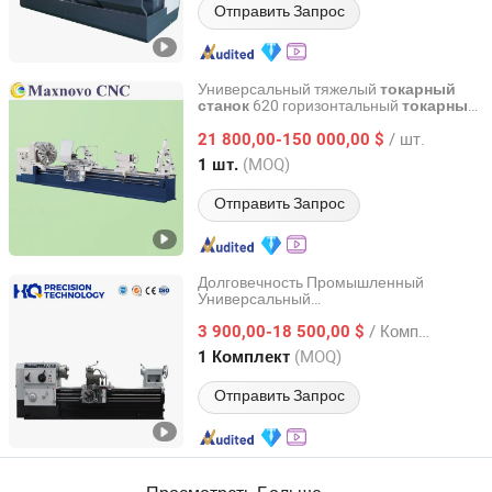
Отправить Запрос
Универсальный тяжелый
токарный
620 горизонтальный
станок
токарный
Yangzhou Maxnovo Power Co., Ltd.
22kw металлообрабатывающий
/ шт.
21 800,00-150 000,00 $
станок
Jiangsu, China
с 2013
(MOQ)
1 шт.
Отправить Запрос
Долговечность Промышленный
Универсальный
Shandong Hq Precision Technology Co., Ltd.
Металлообрабатывающий
/ Комплект
Традиционный Токарный Станок
3 900,00-18 500,00 $
Торносы Параллельные Для Ручной
Shandong, China
с 2014
(MOQ)
1 Комплект
Обработки Параллельный Дешевый
Мощный Обычный Токарный Станок
Отправить Запрос