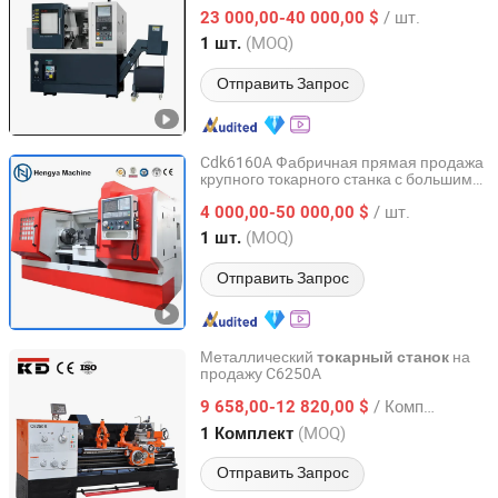
наклонная кровать,
металлический
/ шт.
(BL-S200 серия)
23 000,00-40 000,00 $
токарный
Zhejiang, China
с 2012
(MOQ)
1 шт.
Отправить Запрос
Cdk6160A Фабричная прямая продажа
крупного токарного станка с большим
Shandong Hengya Machine Tool Manufacturing Co., Ltd.
отверстием шпинделя по низкой цене,
/ шт.
высокоточный
,
4 000,00-50 000,00 $
токарный
станок
поставщик токарных станков, лучший
Shandong, China
с 2016
(MOQ)
1 шт.
ценовой вариант
Отправить Запрос
Металлический
на
токарный
станок
продажу C6250A
Zhejiang Kaida Machine Tool Co., Ltd.
/ Комплект
9 658,00-12 820,00 $
Zhejiang, China
с 2014
(MOQ)
1 Комплект
Отправить Запрос