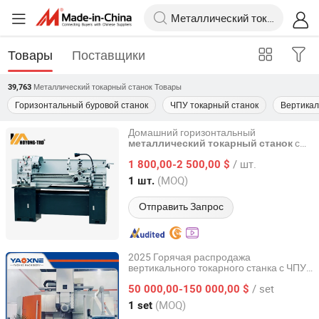
Товары
Поставщики
Металлический токарный станок
Товары
39,763
Горизонтальный буровой станок
ЧПУ токарный станок
Вертикал
Домашний горизонтальный
с
металлический
токарный
станок
TENGZHOU HOYONG MACHINERY CO., LTD
зубчатой головкой CZ1237g CZ1337g
/ шт.
CZ1340g CZ1440g
1 800,00-2 500,00 $
Shandong, China
с 2021
(MOQ)
1 шт.
Отправить Запрос
2025 Горячая распродажа
вертикального токарного станка с ЧПУ
Dezhou Yaoxin Machinery Manufacturing Co.,Ltd
для прецизионной обработки колес
/ set
поездов
50 000,00-150 000,00 $
Shandong, China
с 2024
(MOQ)
1 set