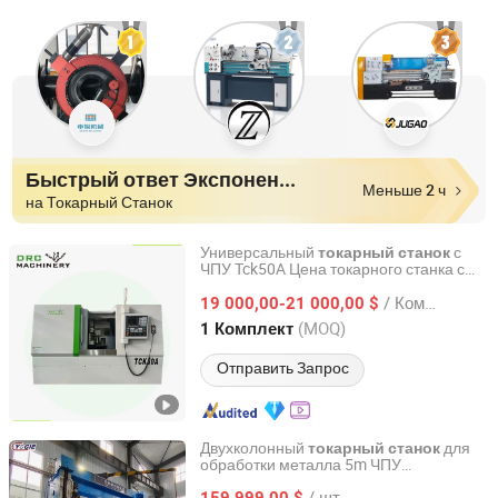
Быстрый ответ Экспоненты
Меньше 2 ч
на Токарный Станок
Универсальный
с
токарный
станок
ЧПУ Tck50A Цена токарного станка с
Dalian R&C Machinery Co., Ltd.
наклонной станиной для металла
/ Комплект
19 000,00-21 000,00 $
Liaoning, China
с 2022
(MOQ)
1 Комплект
Отправить Запрос
Двухколонный
для
токарный
станок
обработки металла 5m ЧПУ
Luoyang Yujie Industry&Trade Co., Ltd.
вертикальный
токарный
станок
/ шт.
159 999,00 $