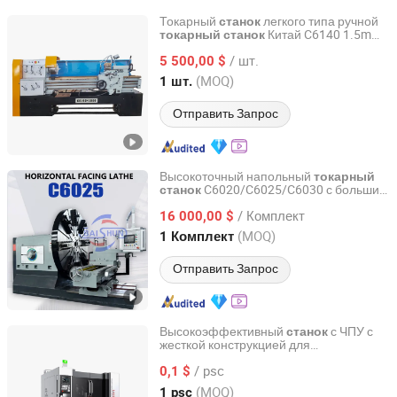
Токарный
легкого типа ручной
станок
Китай C6140 1.5m
токарный
станок
JUGAO CNC MACHINE JIANGSU CO LTD
Горизонтальный
/ шт.
металлообрабатывающий
5 500,00 $
токарный
станок
Jiangsu, China
с 2022
(MOQ)
1 шт.
Отправить Запрос
Высокоточный напольный
токарный
C6020/C6025/C6030 с большим
станок
Henan Baishun Machinery Equipment Co., Ltd.
головным устройством для обработки
/ Комплект
металлических фланцев большого
16 000,00 $
диаметра
Henan, China
с 2022
(MOQ)
1 Комплект
Отправить Запрос
Высокоэффективный
с ЧПУ с
станок
жесткой конструкцией для
Zhejiang Zhongzhijinggong Intelligent Equipment Co., Ltd.
прецизионной обработки металла,
/ psc
серия токарных станков с ЧПУ
0,1 $
Zhejiang, China
с 2025
(MOQ)
1 psc