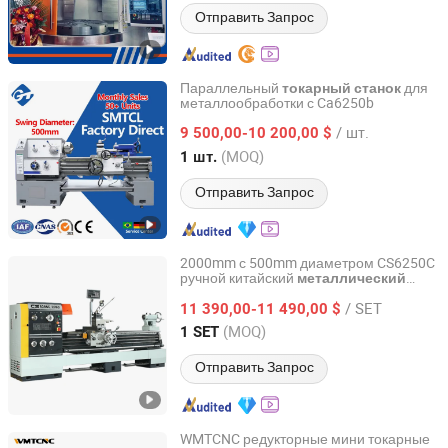
Отправить Запрос
Параллельный
для
токарный
станок
металлообработки с Ca6250b
Tongji (Dalian) International Trade Co., Ltd.
/ шт.
9 500,00-10 200,00 $
Liaoning, China
с 2025
(MOQ)
1 шт.
Отправить Запрос
2000mm с 500mm диаметром CS6250C
ручной китайский
металлический
Wmt Cnc Industrial Co., Ltd.
цена для
токарный
станок
/ SET
металлообработки
11 390,00-11 490,00 $
Anhui, China
с 2015
(MOQ)
1 SET
Отправить Запрос
WMTCNC редукторные мини токарные