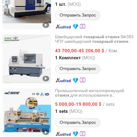
передовыми возможностями
Shandong, China
с 2016
(MOQ)
1 шт.
фрезерования и токарной обработки
Отправить Запрос
Швейцарский
Sw385
токарный
станок
ЧПУ швейцарский
токарный
станок
Dalian R&C Machinery Co., Ltd.
для резки металла
/ Комплект
43 700,00-45 206,00 $
Liaoning, China
с 2022
(MOQ)
1 Комплект
Отправить Запрос
Промышленный металлорежущий
для использования в
станок
Shanghai Ants Machine Equipment Co., Ltd.
мастерских и на фабриках
/ sets
5 000,00-19 800,00 $
Shanghai, China
с 2023
(MOQ)
1 sets
Отправить Запрос