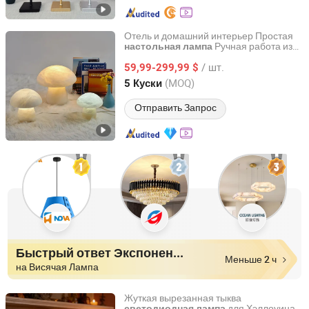
Отель и домашний интерьер Простая
Ручная работа из
настольная
лампа
Zhongshan Ocean Smart Lighting Co., Ltd
испанского алебастра Светодиодное
/ шт.
освещение
59,99-299,99 $
Guangdong, China
с 2011
(MOQ)
5 Куски
Отправить Запрос
Быстрый ответ Экспоненты
Меньше 2 ч
на Висячая Лампа
Жуткая вырезанная тыква
для Хэллоуина
светодиодная
лампа