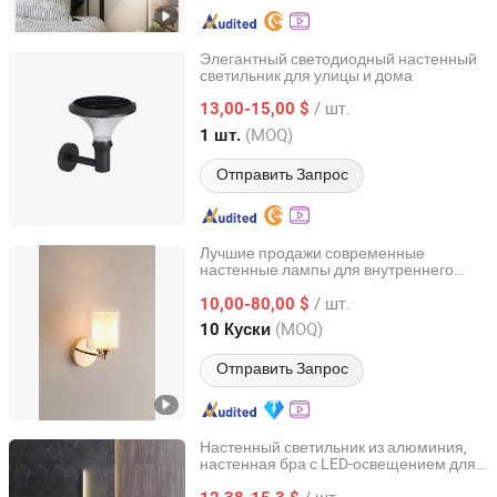
Элегантный светодиодный настенный
светильник для улицы и дома
Sichuan Laihong Zhixin Lighting Technology Co., Ltd.
/ шт.
13,00-15,00 $
Sichuan, China
с 2025
(MOQ)
1 шт.
Отправить Запрос
Лучшие продажи современные
настенные лампы для внутреннего
Zhong Shan Rima Lighting Co., Ltd.
освещения спальни, отеля, дома,
/ шт.
светодиодное освещение, настенные
10,00-80,00 $
лампы у кровати
Guangdong, China
с 2024
(MOQ)
10 Куски
Отправить Запрос
Настенный светильник из алюминия,
настенная бра с LED-освещением для
Zhongshan Biggest Lighting Technology Co., Ltd.
домашнего интерьера, спальни,
/ шт.