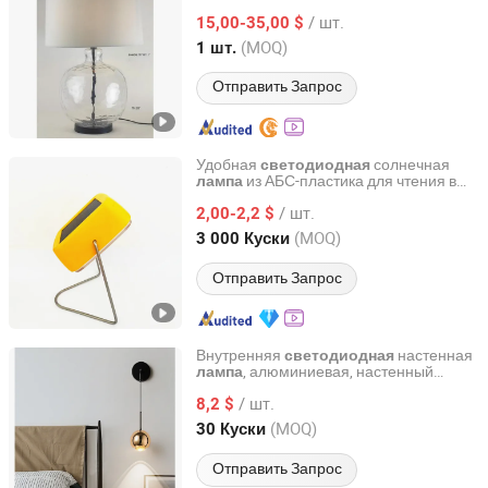
для ресторана, интерьерное
лампа
/ шт.
освещение, декоративные светильники
15,00-35,00 $
для комнат,
светодиодная
Guangdong, China
с 2023
(MOQ)
1 шт.
кристальная
, ночная
лампа
лампа
Отправить Запрос
Удобная
солнечная
светодиодная
из АБС-пластика для чтения в
лампа
Qingdao Sunshine New Energy Co., Ltd.
помещении и на улице (SC-5)
/ шт.
2,00-2,2 $
Shandong, China
с 2014
(MOQ)
3 000 Куски
Отправить Запрос
Внутренняя
настенная
светодиодная
, алюминиевая, настенный
лампа
Zhongshan Dalun Lighting Co., Ltd.
светильник, декор для спальни
/ шт.
8,2 $
Guangdong, China
с 2026
(MOQ)
30 Куски
Отправить Запрос