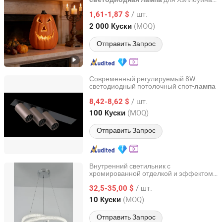
Haining Huajin Plastics Co., Ltd.
для внутреннего декора
/ шт.
1,61-1,87 $
Zhejiang, China
с 2025
(MOQ)
2 000 Куски
Отправить Запрос
Современный регулируемый 8W
светодиодный потолочный спот-
лампа
Guangdong Allway Lighting Electric Company Limited
/ шт.
8,42-8,62 $
Guangdong, China
с 2014
(MOQ)
100 Куски
Отправить Запрос
Внутренний светильник с
хромированной отделкой и эффектом
Yangming Electrical Co., Ltd
звездного неба
/ шт.
32,5-35,00 $
Guangdong, China
с 2021
(MOQ)
10 Куски
Отправить Запрос