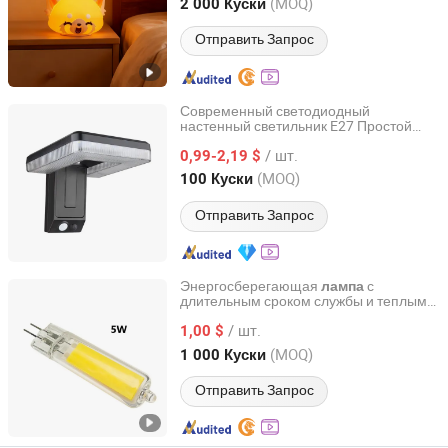
Guangdong, China
с 2025
(MOQ)
2 000 Куски
Отправить Запрос
Современный светодиодный
настенный светильник E27 Простой
Anhui Xianwei E-Commerce Co., Ltd
дизайн настенных бра для внутреннего
/ шт.
и наружного использования для
0,99-2,19 $
украшения гостиной и спальни IP65
Anhui, China
с 2025
(MOQ)
100 Куски
Солнечная энергия
Отправить Запрос
Энергосберегающая
с
лампа
длительным сроком службы и теплым
Changzhou Dingming Lighting Equipment Co., Ltd.
светом для indoors
/ шт.
1,00 $
Jiangsu, China
с 2009
(MOQ)
1 000 Куски
Отправить Запрос