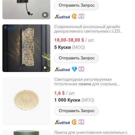
Отправить Запрос
Современный роскошный дизайн
декоративного светильника с LED
Zhongshan City Zhi Yi Lighting Co., Ltd
кристаллом для стен, гостиничный
/ шт.
прикроватный интерьерный свет,
18,00-38,00 $
освещение для гостиной, домашний
Guangdong, China
с 2024
(MOQ)
5 Куски
декор, современная настенная
лампа
(B003)
Отправить Запрос
Светодиодная регулируемая
потолочная
для спальни,
лампа
Zhenjiang Great Honest Inc.
балкона, веранды и туалета
/ шт.
1,6 $
Jiangsu, China
с 2008
(MOQ)
1 000 Куски
Отправить Запрос
Лампа для уничтожения насекомых с