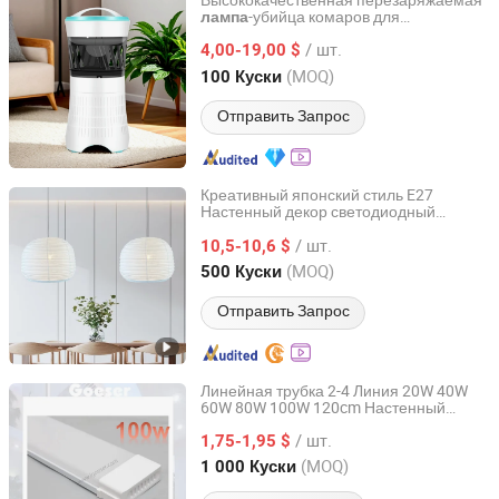
Высококачественная перезаряжаемая
-убийца комаров для
лампа
Jiangmen Kunzhong Technology Co., Ltd.
помещений с светодиодной лампой и
/ шт.
ловушкой для комаров
4,00-19,00 $
Guangdong, China
с 2018
(MOQ)
100 Куски
Отправить Запрос
Креативный японский стиль E27
Настенный декор светодиодный
Fuzhou Huikaihua Arts & Crafts Co., Ltd.
текстильный подвесной абажур
/ шт.
10,5-10,6 $
Fujian, China
с 2008
(MOQ)
500 Куски
Отправить Запрос
Линейная трубка 2-4 Линия 20W 40W
60W 80W 100W 120cm Настенный
Foshan Guansheng Technology Co., Ltd.
светодиодный светильник
/ шт.
1,75-1,95 $
Guangdong, China
с 2021
(MOQ)
1 000 Куски