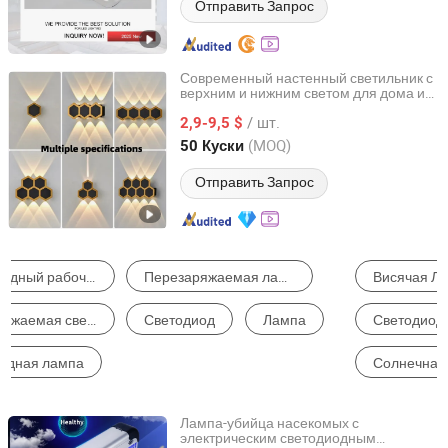
Отправить Запрос
Современный настенный светильник с
верхним и нижним светом для дома и
Quzhou Shine Electronics Co., Ltd.
сада, круглый, декоративный, для
/ шт.
внутреннего и наружного
2,9-9,5 $
использования
Zhejiang, China
с 2015
(MOQ)
50 Куски
Отправить Запрос
Висячая Лампа
Люстра
Светодиодные Световые Полосы
Светодиодный Точечный Светильник
Солнечная Лампа
Настольная Лампа
Лампа-убийца насекомых с
электрическим светодиодным
Dongguan Pittar Houseware Co., Ltd.