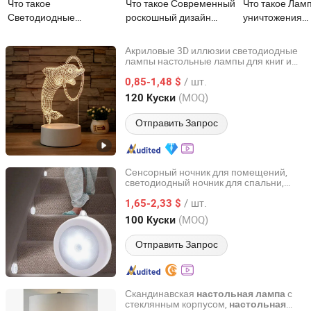
Что такое
Что такое Современный
Что такое Лам
Светодиодные
роскошный дизайн
уничтожения
настенные лампы
декоративного
насекомых с п
простые тканевые
светильника с LED
от USB, свето
Акриловые 3D иллюзии светодиодные
шаббатные настенные
кристаллом для стен,
ловушка для к
лампы настольные лампы для книг и
Shanghai Lanyou Lighting Co., Ltd.
кровати для детей декоративные
лампы для отеля
гостиничный
для использов
/ шт.
лампы для внутреннего освещения
0,85-1,48 $
прикроватный
помещении
комнаты
Anhui, China
с 2023
(MOQ)
120 Куски
интерьерный свет,
освещение для
Отправить Запрос
гостиной, домашний
декор, современная
настенная лампа
(B003)
Сенсорный ночник для помещений,
светодиодный ночник для спальни,
HANGZHOU XINMENGYANG ELECTRIC CO., LTD.
туалета, кухни, гаража, шкафа,
/ шт.
подвала, лестницы, коридора, углов
1,65-2,33 $
Zhejiang, China
с 2018
(MOQ)
100 Куски
Отправить Запрос
Скандинавская
с
настольная
лампа
стеклянным корпусом,
настольная
Zhongshan Greaton Lighting Technology Co., Ltd.