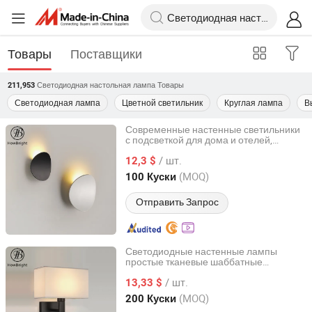
Товары
Поставщики
Светодиодная настольная лампа
Товары
211,953
Светодиодная лампа
Цветной светильник
Круглая лампа
В
Современные настенные светильники
с подсветкой для дома и отелей,
How Bright Electronics Limited
черные и белые, настенные лампы для
/ шт.
декора у кровати
12,3 $
Guangdong, China
с 2021
(MOQ)
100 Куски
Отправить Запрос
Светодиодные настенные лампы
простые тканевые шаббатные
How Bright Electronics Limited
настенные лампы для отеля
/ шт.
13,33 $
Guangdong, China
с 2021
(MOQ)
200 Куски