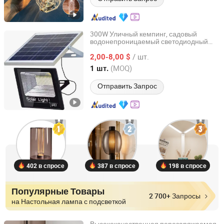
300W Уличный кемпинг, садовый
водонепроницаемый светодиодный
Guangzhou Yi Can Lighting Co.,Ltd
внутренний светильник с
/ шт.
дистанционным управлением,
2,00-8,00 $
сенсорный уличный настенный
Guangdong, China
с 2020
(MOQ)
1 шт.
энергосберегающий солнечный
светильник
Отправить Запрос
402 в спросе
387 в спросе
198 в спросе
Популярные Товары
2 700+ Запросы
на Настольная лампа с подсветкой