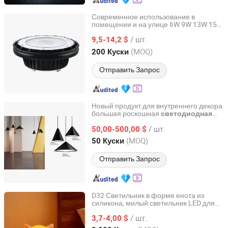
Современное использование в
помещении и на улице 6W 9W 13W 15W
Dongguan Kangjuhong Photoelectric Technology Co., Ltd.
светодиодный алюминиевый
/ шт.
прожектор PAR36
9,5-14,2 $
лампа
Guangdong, China
с 2023
(MOQ)
200 Куски
Отправить Запрос
Новый продукт для внутреннего декора
большая роскошная
светодиодная
Hong Kong Spleg Co., Ltd.
люстра
/ шт.
50,00-500,00 $
Hongkong, Hongkong_China
с 2021
(MOQ)
50 Куски
Отправить Запрос
D32 Светильник в форме енота из
силикона, милый светильник LED для
Jieyang Colorful Life Technology Co., Ltd.
дома, мягкий, регулируемый по
/ шт.
яркости, ночник
3,7-4,00 $