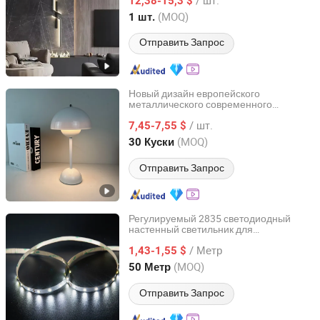
гостиничного освещения и декора
12,38-15,3 $
Guangdong, China
с 2023
(MOQ)
1 шт.
Отправить Запрос
Новый дизайн европейского
металлического современного
Good Seller Co., Ltd
светодиодного настольного лампы для
/ шт.
чтения с защитой для глаз
7,45-7,55 $
Zhejiang, China
с 2010
(MOQ)
30 Куски
Отправить Запрос
Регулируемый 2835 светодиодный
настенный светильник для
Glite Electronics Co., Ltd.
универсального использования
/ Метр
1,43-1,55 $
Hunan, China
с 2021
(MOQ)
50 Метр
Отправить Запрос