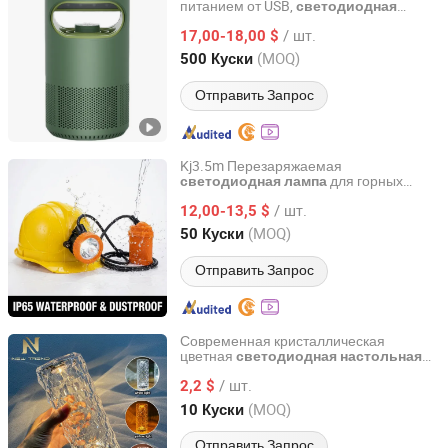
питанием от USB,
светодиодная
HOLY INTERNATIONAL GROUP LIMITED
ловушка для комаров для
/ шт.
использования в помещении
17,00-18,00 $
Zhejiang, China
с 2023
(MOQ)
500 Куски
Отправить Запрос
Kj3.5m Перезаряжаемая
для горных
светодиодная
лампа
Taizhou Minero Lighting Co., Ltd
работ для использования на улице и в
/ шт.
помещении
12,00-13,5 $
Zhejiang, China
с 2026
(MOQ)
50 Куски
Отправить Запрос
Современная кристаллическая
цветная
светодиодная
настольная
Zhongshan LC lighting Co.,Ltd.
RGB для дома в помещении
лампа
/ шт.
2,2 $
Guangdong, China
с 2022
(MOQ)
10 Куски
Отправить Запрос