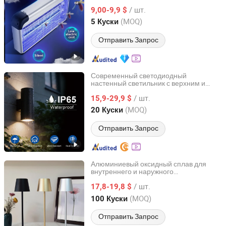
занижением для дома
/ шт.
9,00-9,9 $
Guangdong, China
с 2021
(MOQ)
5 Куски
Отправить Запрос
Современный светодиодный
настенный светильник с верхним и
Jiangmen Synno Lighting Co., Ltd.
нижним освещением для внутреннего
/ шт.
и наружного использования
15,9-29,9 $
Guangdong, China
с 2020
(MOQ)
20 Куски
Отправить Запрос
Алюминиевый оксидный сплав для
внутреннего и наружного
Zhongshan Qixin Lighting Co., Ltd.
использования, декоративная
/ шт.
беспроводная
с
17,8-19,8 $
настольная
лампа
LED подсветкой, зарядная
для
лампа
Guangdong, China
с 2021
(MOQ)
100 Куски
столов с USB и регулировкой яркости
Отправить Запрос