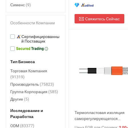
Сименс
(9)
Свяжитесь Сейчас
Особенности Компании
Сертифицированны
й Поставщик
Тип Бизнеса
Торговая Компания
(91319)
Производитель
(75823)
Группа-Корпорация
(585)
Другие
(5)
Исследование и
Термопластовая изоляция
Разработка
саморегулирующегося
нагревательного кабеля фа
ODM
(83377)
Цена FOB для Справки:
2,00