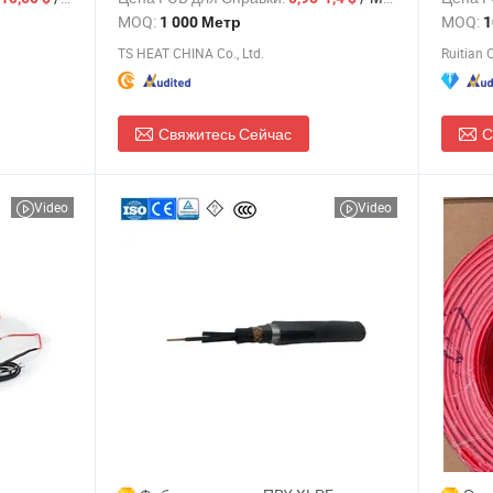
фабрики
темпер
MOQ:
MOQ:
1 000 Метр
1
TS HEAT CHINA Co., Ltd.
Ruitian C
Свяжитесь Сейчас
С
Video
Video