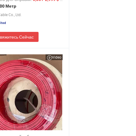
атур
00 Метр
able Co., Ltd.
вяжитесь Сейчас
Video