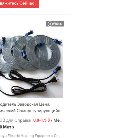
вяжитесь Сейчас
Video
одитель Заводская Цена
ический Саморегулирующийся
ательный Кабель
OB для Справки:
/ Метр
0,8-1,5 $
0 Метр
Anhui Youyu Electric Heating Equipment Co., Ltd.