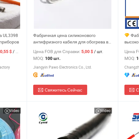
а UL3398
Фабричная цена силиконового
Фаб
 приборов
антифризного кабеля для обогрева в
высоко
дренажной трубе
нагрев
/ Метр
Цена FOB для Справки:
/ шт.
Цена F
0,55 $
5,00 $
трассы
MOQ:
MOQ:
100 шт.
1
изолиро
actory
Jiangyin Pawo Electronics Co., Ltd.
Changzho
Свяжитесь Сейчас
С
Video
Video