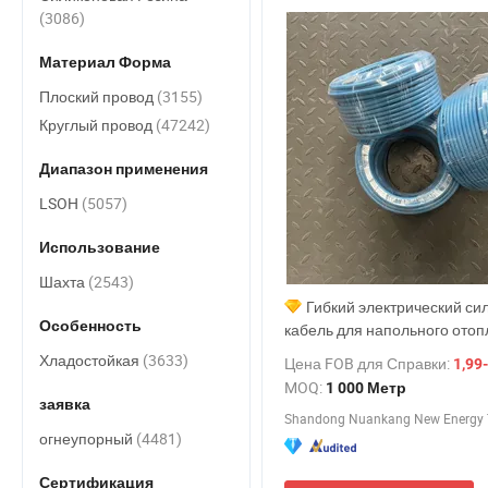
(3086)
Материал Форма
Плоский провод
(3155)
Круглый провод
(47242)
Диапазон применения
LSOH
(5057)
Использование
Шахта
(2543)
Гибкий электрический си
Особенность
кабель для напольного отоп
заводской цене
Хладостойкая
(3633)
Цена FOB для Справки:
1,99
MOQ:
1 000 Метр
заявка
огнеупорный
(4481)
Сертификация