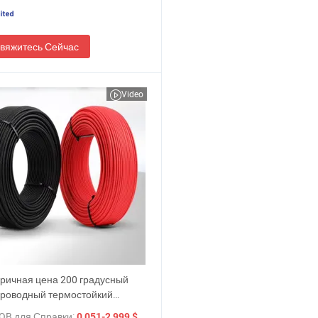
вяжитесь Сейчас
Video
ричная цена 200 градусный
роводный термостойкий
 с защитой от высоких
OB для Справки:
/ Метр
0,051-2,999 $