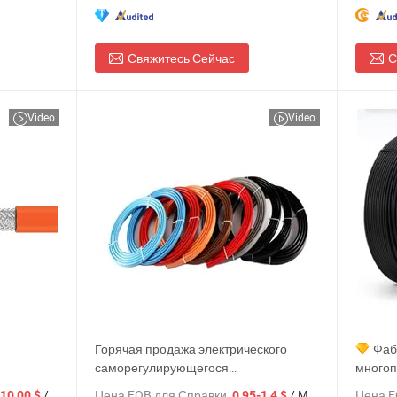
Свяжитесь Сейчас
С
Video
Video
Горячая продажа электрического
Фаб
саморегулирующегося
многоп
бричная
нагревательного кабеля, оптовая цена
кабель
/ Метр
Цена FOB для Справки:
/ Метр
Цена F
-10,00 $
0,95-1,4 $