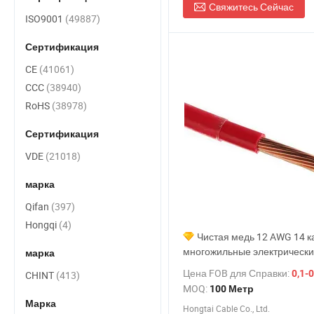
Свяжитесь Сейчас
ISO9001
(49887)
Сертификация
CE
(41061)
CCC
(38940)
RoHS
(38978)
Сертификация
VDE
(21018)
марка
Qifan
(397)
Hongqi
(4)
Чистая медь 12 AWG 14 к
многожильные электрически
марка
500 фута ПВХ изолированн
Цена FOB для Справки:
0,1-0
CHINT
(413)
сплошной кабель 600V для
MOQ:
100 Метр
нагревательных электричес
Марка
Hongtai Cable Co., Ltd.
проводов цена