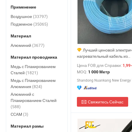
Применение
Воздушное
(33797)
Подземное
(35065)
Материал
Алюминий
(3677)
Лучший ценовой электри
нагревательный кабель из
Материал проводника
силиконовой резины, устойч
Цена FOB для Справки:
1,99
Медь с Плакированием
загрязнениям, с сертифика
MOQ:
1 000 Метр
Сталей
(1821)
Медь с Плакированием
Алюминия
(824)
Алюминий с
Плакированием Сталей
Свяжитесь Сейчас
(588)
CCAM
(3)
Материал рамы