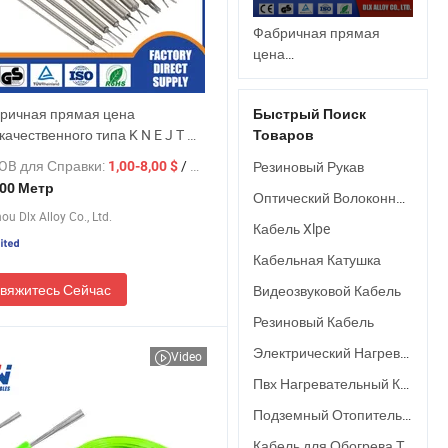
Фабричная прямая
цена
высококачественного
типа K N E J T Mi
ричная прямая цена
Быстрый Поиск
нагревательного
качественного типа K N E J T Mi
Товаров
кабеля, тепловой
ательного кабеля, тепловой
трассы, термопары,
OB для Справки:
/ Метр
Резиновый Рукав
1,00-8,00 $
, термопары, минерального
минерального
00 Метр
ванного Mi кабеля класса I II
Оптический Волоконный Кабель
изолированного Mi
u Dlx Alloy Co., Ltd.
кабеля класса I II
Кабель Xlpe
Кабельная Катушка
вяжитесь Сейчас
Видеозвуковой Кабель
Резиновый Кабель
Электрический Нагревательный Кабель
Video
Пвх Нагревательный Кабель
Подземный Отопительный Кабель
Кабель для Обогрева Труб