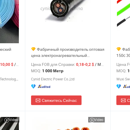
ческий
Фабричный производитель оптовая
Фаб
цена электронагревательный
150c 3
ивый к
силиконовый резиновый контроллер
силико
/ Метр
Цена FOB для Справки:
/ Метр
Цена F
-10,00 $
0,18-0,2 $
том SGS
силиконовый изолированный
кабель
MOQ:
MOQ:
1 000 Метр
1
компьютерный кабель гибкий
высоко
Shandong Nuankang New Energy Technology Co., Ltd.
Cynid Electric Power Co.,Ltd
Wuxi Swe
электрический силовой контрольный
нагрев
кабель
потреб
Свяжитесь Сейчас
С
Video
Video