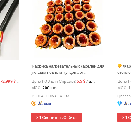
Фабрика нагревательных кабелей для
Фаб
укладки под плитку, цена от
отопле
ьного
производителя
низког
/ Метр
Цена FOB для Справки:
/ шт.
Цена F
1-2,999 $
6,5 $
MOQ:
MOQ:
200 шт.
1
TS HEAT CHINA Co., Ltd.
Qingdao 
Свяжитесь Сейчас
С