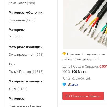
Компьютер
(288)
Материал оболочки
Сшивание
(1986)
Материал
PE
(838)
Материал изоляции
Руитянь Заводская цена
Эмалированный
(391)
высокотемпературного
изолированного нагревател
Тип
Цена FOB для Справки:
0,05
кабеля
Голый Провод
(11515)
MOQ:
100 Метр
Ruitian Cable Co., Ltd.
Материал изоляции
XLPE
(8188)
Свяжитесь Сейчас
Материал
Силиконовая Резина