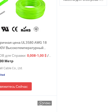
ричная цена UL3580 AWG 18
00V Высокотемпературный
новый провод электрический
OB для Справки:
/ Метр
0,008-1,00 $
 гибкий кабель для
00 Метр
температурного
ll Cable Co., Ltd.
ательного оборудования
ительской электроники
вяжитесь Сейчас
Video