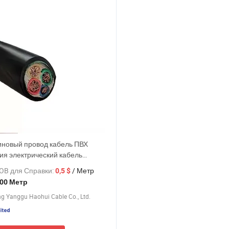
иновый провод кабель ПВХ
ия электрический кабель
 цена индивидуальный 2 3 4
OB для Справки:
/ Метр
0,5 $
 ядро 0.6-1kv кабель и провод
00 Метр
грева
g Yanggu Haohui Cable Co., Ltd.