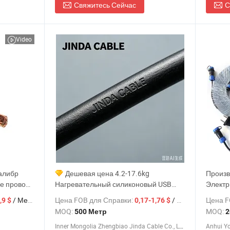
Свяжитесь Сейчас
С
Video
алибр
Дешевая цена 4.2-17.6kg
Произв
е провода
Нагревательный силиконовый USB
Электр
ый
провод Jinda 0 Rvv
Нагрев
/ Метр
Цена FOB для Справки:
/ Метр
Цена F
,9 $
0,17-1,76 $
MOQ:
MOQ:
500 Метр
2
ких
Inner Mongolia Zhengbiao Jinda Cable Co., Ltd.