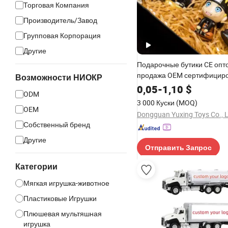
Торговая Компания
Производитель/Завод
Групповая Корпорация
Другие
Подарочные бутики CE опт
продажа OEM сертифицир
Возможности НИОКР
индивидуальные детские 
0,05
-
1,10
$
ODM
коробки толстые солидные
3 000 Куски
(MOQ)
персонажи-ниндзя аниме 
OEM
Dongguan Yuxing Toys Co., L
действий Наруто пластико
Собственный бренд
игрушки
Другие
Отправить Запрос
Категории
Мягкая игрушка-животное
Пластиковые Игрушки
Плюшевая мультяшная
игрушка