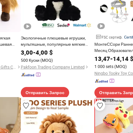
Certi
FSC сертиф.
ягкая
Экологичные плюшевые игрушки,
юшевая
мультяшные, популярные мягкие
МонтеССори Раннее
игрушки, подарки, плюшевые изделия,
Месяц Образовател
3,00
-
4,00
$
оптовая кастомизация, OEM,
Игрушка для Новор
13,47
-
14,14
500 Куски
(MOQ)
животные, рекламные товары
Подарок
1 000 sets
(MOQ)
Yangzhou Tongyue Toys and Gifts Co., Ltd.
Pakfoon Trading Company Limited
Ningbo Tooky Toy Co.
Отправить Запрос
Отправить Зап