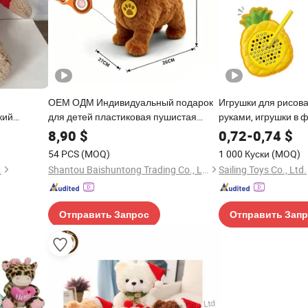
ОЕМ ОДМ Индивидуальный подарок
Игрушки для рисов
кий
для детей пластиковая пушистая
руками, игрушки в 
ьок,
электронная плюшевая игрушка для
магнитные шары, м
8,90
$
0,72
-
0,74
$
 виде
домашних животных
для рисования, об
54 PCS
(MOQ)
1 000 Куски
(MOQ)
подарки для малы
.
Shantou Baishuntong Trading Co., Ltd.
Sailing Toys Co., Ltd.
Отправить Запрос
Отправить Зап