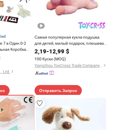
fied
Самая популярная кукла-подушка
 7 в Один 0-2
для детей, милый подарок, плюшевая
ьная Коробка
игрушка единорог
2,19
-
12,99
$
ожденного
$
100 Куски
(MOQ)
Yangzhou ToyCross Trade Company Ltd
, Ltd.
рос
Отправить Запрос