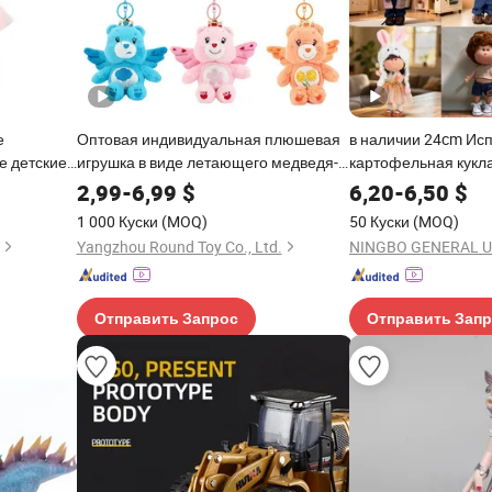
е
Оптовая индивидуальная плюшевая
в наличии 24cm Ис
е детские
игрушка в виде летающего медведя-
картофельная кукл
иковые
Teddy, брелок, подарок для детей
модная плюшевая и
2,99
-
6,99
$
6,20
-
6,50
$
и для
рост Милый мягкий
1 000 Куски
(MOQ)
50 Куски
(MOQ)
5cm
подарок для детей 
Yangzhou Round Toy Co., Ltd.
NINGBO GENERAL UN
ых
Отправить Запрос
Отправить Зап