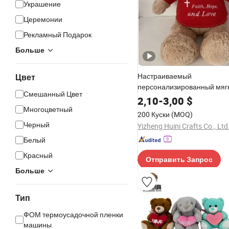
Украшение
Церемонии
Рекламный Подарок
Больше
Настраиваемый
Цвет
персонализированный мяг
Смешанный Цвет
коричневый плюшевый звер
2,10
-
3,00
$
индивидуальная игрушка в
Многоцветный
200 Куски
(MOQ)
медведя для детей
Черный
Yizheng Huini Crafts Co., Ltd
Белый
Красный
Отправить Запрос
Больше
Тип
ФОМ термоусадочной пленки
машины