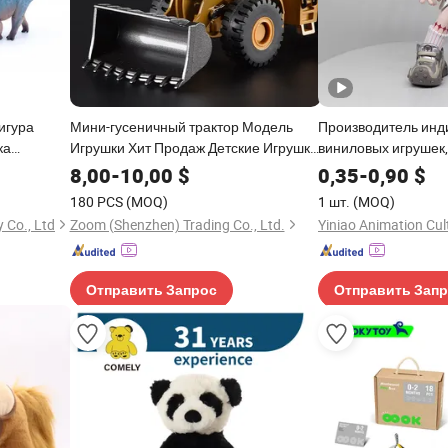
игура
Мини-гусеничный трактор Модель
Производитель инд
ка
Игрушки Хит Продаж Детские Игрушки
виниловых игрушек,
ественский
Серия Инженерных Машин Лучший
фигурок, аниме-игр
8,00
-
10,00
$
0,35
-
0,90
$
 для Детей
Выбор Подарков для Детей
180 PCS
(MOQ)
1 шт.
(MOQ)
 Co., Ltd
Zoom (Shenzhen) Trading Co., Ltd.
Отправить Запрос
Отправить Зап