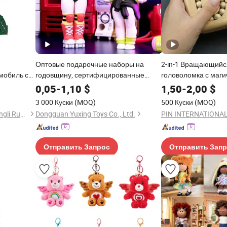
Оптовые подарочные наборы на
2-in-1 Вращающийся
мобиль с
годовщину, сертифицированные
головоломка с маги
ская
виниловые коллекционные фигурки,
игрушка для снятия
0,05
-
1,10
$
1,50
-
2,00
$
з с
слепая коробка, многочастичная
куб, идеальный под
3 000 Куски
(MOQ)
500 Куски
(MOQ)
шечный
разделенная пластиковая игрушка,
мальчиков и девочек
Shantou Chenghai District Xingli Run Toy Shop
Dongguan Yuxing Toys Co., Ltd.
PIN INTERNATIONAL
аниме фигурка действия
8-12 подростков
Отправить Запрос
Отправить Зап