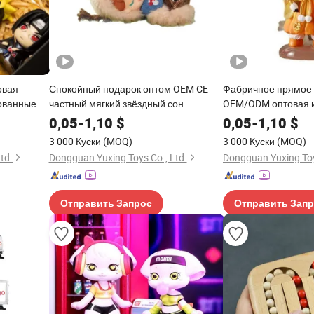
овая
Спокойный подарок оптом OEM CE
Фабричное прямое
ованные
частный мягкий звёздный сон
OEM/ODM оптовая 
слепые
индивидуальная плюшевая фигурка
литейная легкая чи
0,05
-
1,10
$
0,05
-
1,10
$
игрушка
коробка пластиков
3 000 Куски
(MOQ)
3 000 Куски
(MOQ)
фигурки
для Рождества и пр
td.
Dongguan Yuxing Toys Co., Ltd.
Dongguan Yuxing Toy
вые
Благодарения
Отправить Запрос
Отправить Зап