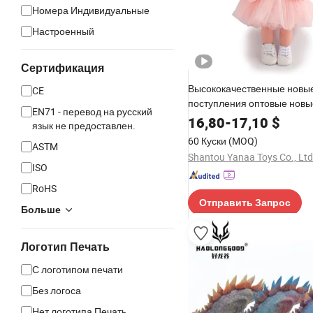
Номера Индивидуальные
Настроенный
Сертификация
Высококачественные новы
CE
поступления оптовые новы
EN71 - перевод на русский
креативные игрушки пласт
16,80
-
17,10
$
язык не предоставлен.
игрушки рекламные подарк
60 Куски
(MOQ)
ASTM
малышей ролевые игры 5
Shantou Yanaa Toys Co., Ltd
игрушки для новорожденн
ISO
RoHS
Отправить Запрос
Больше
Логотип Печать
С логотипом печати
Без логоса
Нет логотипа Печать