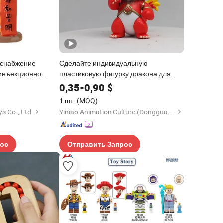
 снабжение
Сделайте индивидуальную
инъекционно-
пластиковую фигурку дракона для
стка слепая
маленьких животных, модель игрушки,
0,35
-
0,90
$
ые аниме игрушки
подарок для детей
1 шт.
(MOQ)
аздника
s Co., Ltd.
Yiniao Animation Culture (Dongguan) Co., Ltd.
рос
Отправить Запрос