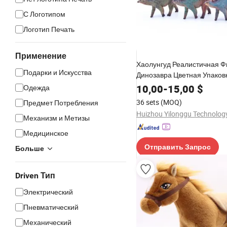
С Логотипом
Логотип Печать
Применение
Хаолунгуд Реалистичная Ф
Подарки и Искусства
Динозавра Цветная Упаков
Игрушечного Набора Рожд
10,00
-
15,00
$
Одежда
Подарок на День Рождения
36 sets
(MOQ)
Предмет Потребления
Huizhou Yilonggu Technology
Механизм и Метизы
Медицинское
Отправить Запрос
Больше
Driven Тип
Электрический
Пневматический
Механический