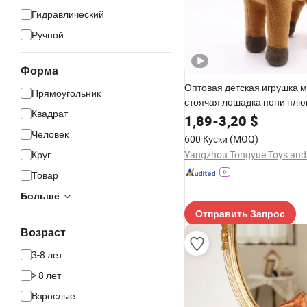
Гидравлический
Ручной
Форма
Оптовая детская игрушка м
Прямоугольник
стоячая лошадка пони пл
Квадрат
мягкая игрушка для детей
1,89
-
3,20
$
Человек
600 Куски
(MOQ)
Круг
Товар
Больше
Отправить Запрос
Возраст
3-8 лет
> 8 лет
Взрослые