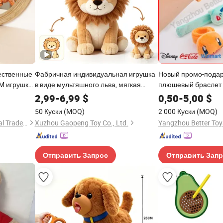
ественные
Фабричная индивидуальная игрушка
Новый промо-подаро
M игрушки
в виде мультяшного льва, мягкая
плюшевый браслет 
 3D Пазлы
игрушка из серии зоологических
2,99
-
6,99
$
0,50
-
5,00
$
одарки для
животных, индивидуальный дизайн,
50 Куски
(MOQ)
2 000 Куски
(MOQ)
вышивка логотипа, оптовая продажа,
Wuhan Silk Road International Trade Co., Ltd
Xuzhou Gaopeng Toy Co., Ltd.
Yangzhou Better Toys
подарок в виде мягкой игрушки
Отправить Запрос
Отправить Зап