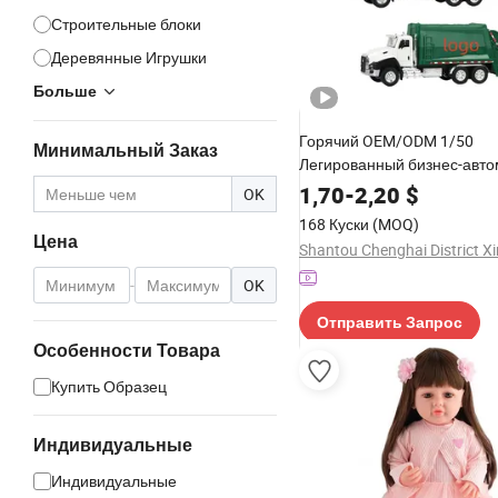
Строительные блоки
Деревянные Игрушки
Больше
Горячий OEM/ODM 1/50
Минимальный Заказ
Легированный бизнес-авто
отводом назад, металличе
1,70
-
2,20
$
OK
модель автомобиля на зака
168 Куски
(MOQ)
логотипом, подарки, игру
Цена
автомобиль
-
OK
Отправить Запрос
Особенности Товара
Купить Образец
Индивидуальные
Индивидуальные