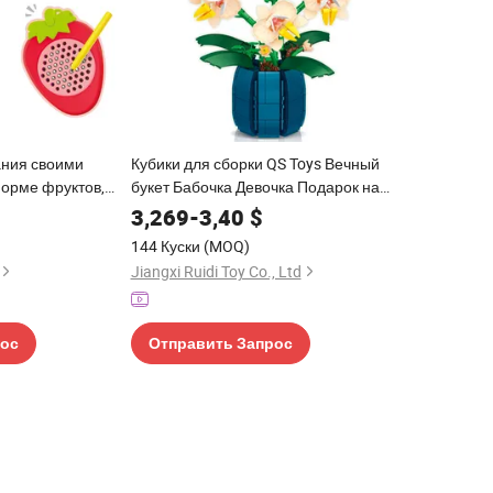
ания своими
Кубики для сборки QS Toys Вечный
форме фруктов,
букет Бабочка Девочка Подарок на
агнитная доска
День святого Валентина для девочек
3,269
-
3,40
$
разовательные
Индивидуальные строительные блоки
144 Куски
(MOQ)
шей
Цветы
Jiangxi Ruidi Toy Co., Ltd
рос
Отправить Запрос