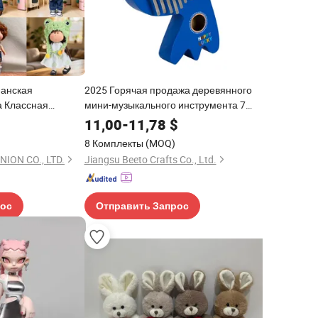
панская
2025 Горячая продажа деревянного
а Классная
мини-музыкального инструмента 7
грушка в полный
Клавиши пальцевого пианино
11,00
-
11,78
$
 игрушечный
портативный маримба музыкальный с
8 Комплекты
(MOQ)
на день рождения
шнурком подарок на Валентинов день
ION CO., LTD.
Jiangsu Beeto Crafts Co., Ltd.
игрушки калимба
рос
Отправить Запрос