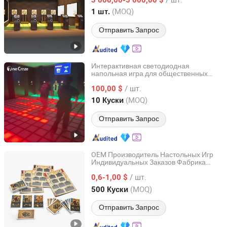
Guangdong, China
с 2025
(MOQ)
1 шт.
Отправить Запрос
Интерактивная светодиодная
напольная игра для общественных
Onecraze Media Limited
центров отдыха
/ шт.
100,00 $
Guangdong, China
с 2026
(MOQ)
10 Куски
Отправить Запрос
OEM Производитель Настольных Игр
Индивидуальных Заказов Фабрика
Guangzhou Lingyin Electronic Co., Ltd.
Печати Настольных Игр с Жесткой
/ шт.
Упаковкой
0,6-1,00 $
Guangdong, China
с 2026
(MOQ)
500 Куски
Отправить Запрос