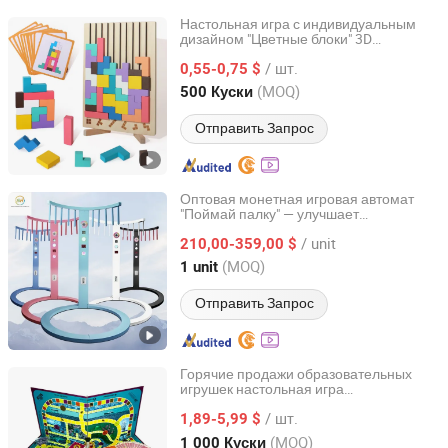
Настольная игра с индивидуальным
дизайном "Цветные блоки" 3D
GUANGZHOU MIYI PRINTING CO., LTD
Деревянная головоломка Подарочная
/ шт.
печать
0,55-0,75 $
Guangdong, China
с 2022
(MOQ)
500 Куски
Отправить Запрос
Оптовая монетная игровая автомат
"Поймай палку" — улучшает
Guangzhou Shanghaojia Electronic Technology Co., Ltd
координацию рук и глаз
/ unit
210,00-359,00 $
Guangdong, China
с 2023
(MOQ)
1 unit
Отправить Запрос
Горячие продажи образовательных
игрушек настольная игра
Xiamen Top Packing Industry Co., Ltd.
индивидуальный дизайн бумажная
/ шт.
интеллектуальная настольная игра
1,89-5,99 $
Fujian, China
с 2023
(MOQ)
1 000 Куски