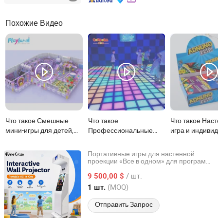
Похожие Видео
Что такое Смешные
Что такое
Что такое Нас
мини-игры для детей,
Профессиональные
игра и индиви
развлекательные игры
интерактивные игры:
обучающие ка
для малышей,
гимнастическая
для детей
Портативные игры для настенной
предметы для игр детей
тренировка для детей в
проекции «Все в одном» для программ
Onecraze Media Limited
Вакансионной Библейской Школы
в помещении
крытых парках
/ шт.
9 500,00 $
Guangdong, China
с 2026
(MOQ)
1 шт.
Отправить Запрос