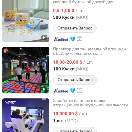
складной бумажной доской для
Guangzhou Lingyin Electronic Co., Ltd.
поездок
/ шт.
0,6-1,00 $
Guangdong, China
с 2026
(MOQ)
500 Куски
Отправить Запрос
Проектор для танцевальной площадки
с LED, пиксельная сетка,
Liangjia Sports Technology (Guangzhou) Co., Ltd.
развлекательный пол, игровое
/ шт.
оборудование для движения, супер
18,00-20,00 $
сетка
Guangdong, China
с 2025
(MOQ)
100 Куски
Отправить Запрос
Заработок на играх в парке
аттракционов виртуальной реальности
Guangzhou Longcheng Electronics Co., Ltd.
/ шт.
10 000,00 $
Guangdong, China
с 2024
(MOQ)
1 шт.
Отправить Запрос