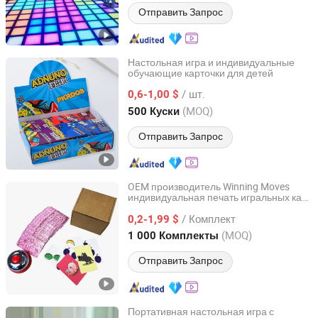
Отправить Запрос
Настольная игра и индивидуальные
обучающие карточки для детей
Guangzhou Lingyin Electronic Co., Ltd.
/ шт.
0,6-1,00 $
Guangdong, China
с 2026
(MOQ)
500 Куски
Отправить Запрос
OEM производитель Winning Moves
индивидуальная печать игральных карт
Shenzhen Hestron International Co., Ltd.
2.2 дюймов x 3.4 дюйм настольные
/ Комплект
игры
0,2-1,99 $
Guangdong, China
с 2022
(MOQ)
1 000 Комплекты
Отправить Запрос
Портативная настольная игра с