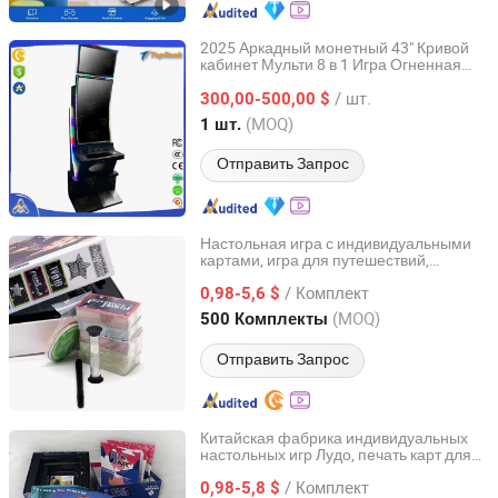
2025 Аркадный монетный 43" Кривой
кабинет Мульти 8 в 1 Игра Огненная
Guangzhou Crazy Software Technology Co., Ltd.
связь Машина навыков
/ шт.
300,00-500,00 $
Guangdong, China
с 2022
(MOQ)
1 шт.
Отправить Запрос
Настольная игра с индивидуальными
картами, игра для путешествий,
Shenzhen Youmeike Industrial Co., Ltd.
вечеринок, семейная игра, игра для
/ Комплект
пар, карточная игра с напитками
0,98-5,6 $
Guangdong, China
с 2020
(MOQ)
500 Комплекты
Отправить Запрос
Китайская фабрика индивидуальных
настольных игр Лудо, печать карт для
Shenzhen Youmeike Industrial Co., Ltd.
семейных поездок, вечеринок и
/ Комплект
развлечений
0,98-5,8 $