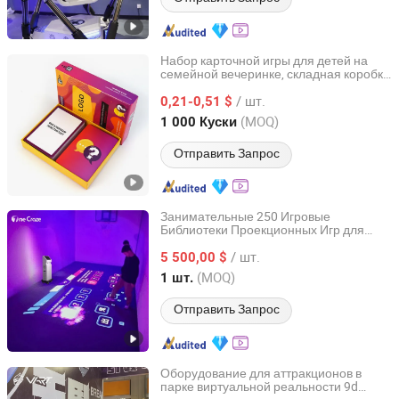
Набор карточной игры для детей на
семейной вечеринке, складная коробка
Hunan Igor Crafts Co., Ltd.
с памятью, индивидуальная печать,
/ шт.
пластиковые настольные игры для
0,21-0,51 $
взрослых, карточные игры для
Hunan, China
с 2020
(MOQ)
1 000 Куски
путешествий, веселая настольная игра
Отправить Запрос
Занимательные 250 Игровые
Библиотеки Проекционных Игр для
Onecraze Media Limited
Благотворительных Фондов Событий
/ шт.
5 500,00 $
Guangdong, China
с 2026
(MOQ)
1 шт.
Отправить Запрос
Оборудование для аттракционов в
парке виртуальной реальности 9d
Guangzhou Longcheng Electronics Co., Ltd.