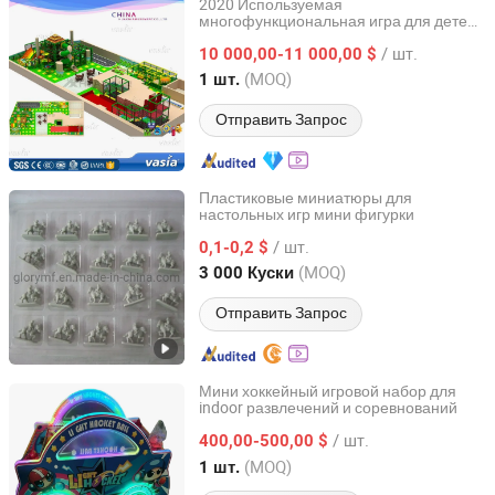
2020 Используемая
многофункциональная игра для детей
Huaxia Amusement Co., Ltd.
в помещении
/ шт.
10 000,00-11 000,00 $
Zhejiang, China
с 2006
(MOQ)
1 шт.
Отправить Запрос
Пластиковые миниатюры для
настольных игр мини фигурки
Dongguan Glory Plastic Products Co., Ltd.
/ шт.
0,1-0,2 $
Guangdong, China
с 2019
(MOQ)
3 000 Куски
Отправить Запрос
Мини хоккейный игровой набор для
indoor развлечений и соревнований
Guangzhou Dinibao Animation Technology Co., Ltd.
/ шт.
400,00-500,00 $
Guangdong, China
с 2025
(MOQ)
1 шт.