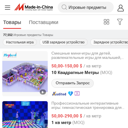
Товары
Поставщики
Игровые предметы
Товары
77,552
Настольная игра
USB зарядное устройство
Зарядное устройств
Смешные мини-игры для детей,
развлекательные игры для малышей,
Guangzhou Childhood Playland Co., Ltd.
для игр детей в помещении
предметы
/ кв метр
50,00-150,00 $
Guangdong, China
с 2019
(MOQ)
10 Квадратные Метры
Отправить Запрос
Профессиональные интерактивные
игры: гимнастическая тренировка для
Huaqi Amusement Equipment (Guangzhou) Co., Ltd.
детей в крытых парках
/ кв метр
50,00-290,00 $
Guangdong, China
с 2025
(MOQ)
1 кв метр