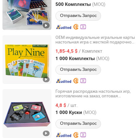
Guangdong, China
с 2020
(MOQ)
500 Комплекты
Отправить Запрос
OEM индивидуальные игральные карты
настольная игра с жесткой подарочной
Yiwu Kasino Playing Cards Co., Ltd.
коробкой/жестяной коробкой/
/ Комплект
пластиковым кейсом
1,85-4,5 $
Zhejiang, China
с 2021
(MOQ)
1 000 Комплекты
Отправить Запрос
Горячая распродажа настольных игр,
изготовление на заказ, оптовая
Ningbo XiaoChuang Crafts Co., Ltd.
продажа для вечеринок
/ шт.
4,8 $
Zhejiang, China
с 2020
(MOQ)
1 000 Куски
Отправить Запрос