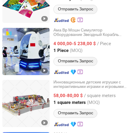
Отправить Запрос
Ама Вр Мошн Симулятор
Оборудование Звездный Корабль
Guangzhou Ama Amusement Equipment Co, . Ltd
Виртуальная Реальность Комплект
/ Piece
Аркадные Игры
4 000,00-5 238,00 $
Guangdong, China
с 2024
(MOQ)
1 Piece
Отправить Запрос
Инновационные детские игрушки с
интерактивными играми и игровыми
Wenzhou Huaguan Amusement Equipment Co., Ltd.
функциями
/ square meters
58,00-80,00 $
Zhejiang, China
с 2025
(MOQ)
1 square meters
Отправить Запрос