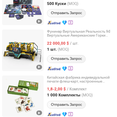
Guangdong, China
с 2026
(MOQ)
500 Куски
Отправить Запрос
Фунинвр Виртуальная Реальность 9d
Виртуальные Американские Горки
Zhuoyuan Co., Ltd.
Летающие Игры Симулятор
/ шт.
Внутренней Игровой Площадки
22 000,00 $
Guangdong, China
с 2025
(MOQ)
1 шт.
Отправить Запрос
Китайская фабрика индивидуальной
печати флеш-карт, настроенные
Hefei Paperway Enterprise Co., Ltd.
карточные игры для взрослых,
/ Комплект
семейные карточные игры, детские
1,8-2,00 $
карточные игры, игры на память для
Anhui, China
с 2024
(MOQ)
1 000 Комплекты
взрослых
Отправить Запрос