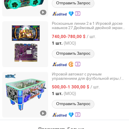
Отправить Запрос
Роскошные линии 2 в 1 Игровой доске
навыков 27 Дюймовый двойной экран
Bennis International Trade (Guangzhou) Co., Ltd.
Приз Превью Аркадная игра
/ шт.
740,00-780,00 $
Guangdong, China
с 2023
(MOQ)
1 шт.
Отправить Запрос
Игровой автомат с ручным
управлением для футбольной игры /
Guangzhou EPARK Electronic Technology Co., Ltd.
Мини-футбольный стол
/ шт.
500,00-1 300,00 $
Guangdong, China
с 2018
(MOQ)
1 шт.
Отправить Запрос