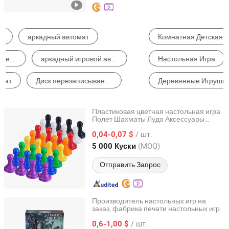
Комнатная Детская Площадка
Другой игровой автомат с монетоприемником
Настольная Игра
Толкатель монет
Деревянные Игрушки
Игральная Карта
Пластиковая цветная настольная игра
Полет Шахматы Лудо Аксессуары
Ningbo XiaoChuang Crafts Co., Ltd.
Фишки игры
/ шт.
0,04-0,07 $
Zhejiang, China
с 2020
(MOQ)
5 000 Куски
Отправить Запрос
Производитель настольных игр на
заказ, фабрика печати настольных игр
Guangzhou Lingyin Electronic Co., Ltd.
/ шт.
0,6-1,00 $