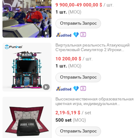
Виртуальная аркадная игра для
/ шт.
торгового центра
9 900,00-49 000,00 $
Guangdong, China
с 2024
(MOQ)
1 шт.
Отправить Запрос
Виртуальная реальность Атакующий
Стрелковый Симулятор 2 Игроки
Zhuoyuan Co., Ltd.
Игровое Оборудование
/ шт.
10 200,00 $
Guangdong, China
с 2025
(MOQ)
1 шт.
Отправить Запрос
Высококачественная образовательная
цветная игра, индивидуальная
HK CHIC INDUSTRY CO., LIMITED
настольная игра для детей,
/ set
производитель
2,19-5,19 $
Hongkong, Hongkong_China
с 2021
(MOQ)
500 set
Отправить Запрос