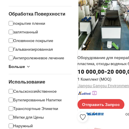
Обработка Поверхности
покрытие пленки
запятнанный
Оловянное покрытие
Гальванизированная
Оборудование для перера
Антипролежневое лечение
пластика, отходы водяных 
Больше
ПП, ПЭ, сельскохозяйстве
10 000,00
-
20 000,
пленки, джumbo тканевые 
1 Комплект
(MOQ)
дробилка для бутылок, ма
Использование
измельчения, линия произ
Сельскохозяйственное
переработанных гранул
Бутилированные Напитки
Отправить Запрос
Транспортные Этикетки
Метки для Цены
Наружный