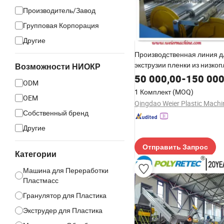
Производитель/Завод
Групповая Корпорация
Другие
Производственная линия д
экструзии пленки из низкоп
Возможности НИОКР
полиэтилена
50 000,00
-
150 000
ODM
1 Комплект
(MOQ)
OEM
Собственный бренд
Другие
Отправить Запрос
Категории
Машина для Переработки
Пластмасс
Гранулятор для Пластика
Экструдер для Пластика