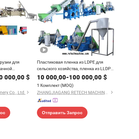
рузии для
Пластиковая пленка из LDPE для
рачной
сельского хозяйства, пленка из LLDPE
 для упаковки с
для растяжки, упаковочные пленки,
0 000,00
$
10 000,00
-
100 000,00
$
тканые мешки из PP, линия для
1 Комплект
(MOQ)
дробления, мойки и сжатия больших
nery Co., Ltd.
ZHANGJIAGANG RETECH MACHINERY CO., LTD.
мешков из PP
рос
Отправить Запрос