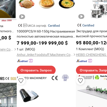
Certified
Certified
ля
UKCA сертиф.
лотного
Экструдер для прои
10000PCS/H 60-150g Настраиваемая
высокой прочность
полностью автоматическая машина
,00
$
коэкструзия пленки
для смешивания, нарезки, деления,
95 800,00
-
12
7 999,00
-
199 999,00
$
округления, листования,
1 Комплект
(MOQ)
1 шт.
(MOQ)
Qingdao Weier Plastic Machinery Co., Ltd.
ламинирования, печи, охладителя,
Anhui Jinke Foodstuff Machinery Co., Ltd.
укладчика, упаковочной пленки, линия
производства параты
Отправить Запрос
Отправить Зап