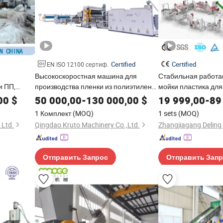
Certified
Certified
EN ISO 12100 сертиф.
Высокоскоростная машина для
Стабильная работа
и ПП,
производства пленки из полиэтилена
мойки пластика для
 из ПП
низкой плотности, линейного
пленки, хлопьев, чип
00
$
50 000,00
-
130 000,00
$
19 999,00
-
89
полиэтилена низкой плотности,
гранул, переработк
1 Комплект
(MOQ)
1 sets
(MOQ)
полиэтилена высокой плотности,
сушки и гранулиро
 Ltd.
Qingdao Kruto Machinery Co.,Ltd.
геомембраны, геотекстиля,
водонепроницаемой подложки,
агрономической пленки, тонкого
Отправить Запрос
Отправить Зап
листа, экструзионная линия