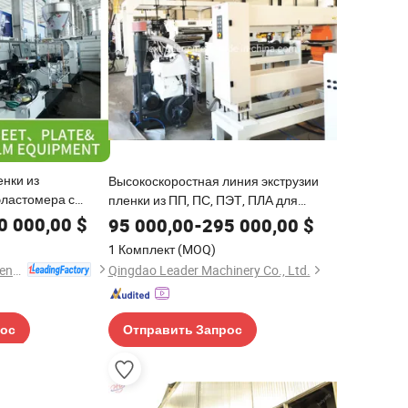
енки из
Высокоскоростная линия экструзии
эластомера с
пленки из ПП, ПС, ПЭТ, ПЛА для
тельностью
термоформования упаковочных
0 000,00
$
95 000,00
-
295 000,00
$
листов
1 Комплект
(MOQ)
Jiangsu Jwell Intelligent Machinery Co., Ltd.
Qingdao Leader Machinery Co., Ltd.
рос
Отправить Запрос