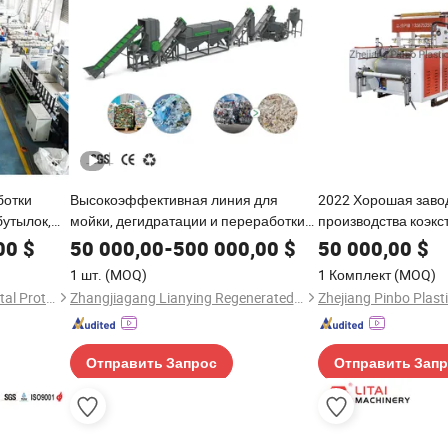
ботки
Высокоэффективная линия для
2022 Хорошая заво
бутылок,
мойки, дегидратации и переработки
производства коэкс
нные
пленки из LDPE и мешков из
растягивающей пле
00
$
50 000,00
-
500 000,00
$
50 000,00
$
мешки,
полипропилена
пленки из ПЭ
1 шт.
(MOQ)
1 Комплект
(MOQ)
шина для
Jiangsu Gangsu Environmental Protection Technology Co., Ltd
Zhangjiagang Lianying Regenerated Source Science&Technology Development Co., Ltd.
водства
Отправить Запрос
Отправить Зап