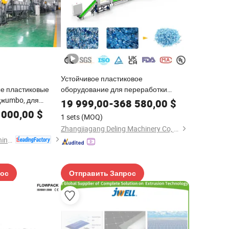
Устойчивое пластиковое
е пластиковые
оборудование для переработки
джumbo, для
отходов из ПЭТ-бутылок, пленки,
19 999,00
-
368 580,00
$
Т бутылок /
волокна, бочек, ведер,
 000,00
$
1 sets
(MOQ)
робление, мойка,
термоформовки, лома,
Zhangjiagang Deling Machinery Co, Ltd
 резинок
инжекционного литья, дробления и
Jiangsu Mooge Machine Co., Ltd.
сушки
рос
Отправить Запрос