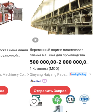
Деревянный ящик и пластиковая
дская цена линия
пленка машина для производства
трузионной
гофрированной бумаги
нки для литья
500 000,00
-
2 000 000,00
$
1 Комплект
(MOQ)
Qinyang Haiyang Paper Machinery Co., Ltd. Zhengzhou Branch
Zhejiang Pinbo Plastic Machinery Co., Ltd.
рос
Отправить Запрос