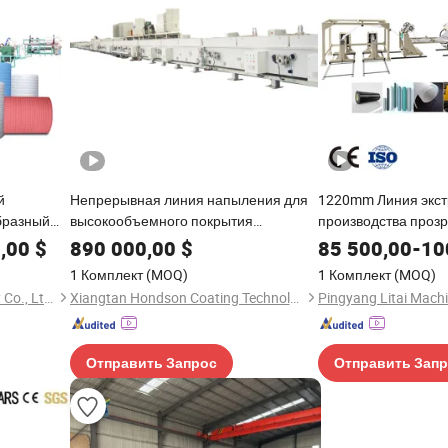
й
Непрерывная линия напыления для
1220mm Линия экст
бразный
высокообъемного покрытия
производства проз
пластовый
архитектурного, автомобильного и
пластиковой пленки
,00
$
890 000,00
$
85 500,00
-
10
онная
солнечного стекла. Однородные,
одним слоем
1 Комплект
(MOQ)
1 Комплект
(MOQ)
тского
прочные и высокопрозрачные пленки
Shandong Tongjia Machinery Co., Ltd.
Xiangtan Hondson Coating Technology Co., Ltd.
Pingyang Litai Machi
вка для
Отправить Запрос
Отправить Зап