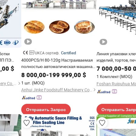
Certified
UKCA сертиф.
ботки
Линия упаковки хл
 ПП ПЭ
4000PCS/H 80-120g Настраиваемая
изделий, тортов, пе
нки
полностью автоматическая машина
швейцарских рулет
,00
$
7 000,00
-
50 
робилка
для смешивания, нарезки, раскатки,
батончиков, тортиль
8 000,00
-
199 999,00
$
1 Комплект
(MOQ)
щеточной обработки, заполнения,
упаковочная машин
1 шт.
(MOQ)
Jiangsu Faygo Union Machinery Co., Ltd.
одства
резки, расстойки, ламинирования,
пластиковой и бум
Anhui Jinke Foodstuff Machinery Co., Ltd.
упаковки пленки, линия производства
пирожков и роуцзяомо
Отправить Запрос
Отправить Зап