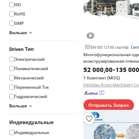
ISO
RoHS
GMP
Больше
Cert
EN ISO 12100 сертиф.
Driven Тип
Многофункциональная од
Электрический
коэкструзированная пленка
ТПО, ПВХ, ПЭ, HDPE,
Пневматический
52 000,00
-
135 000
водонепроницаемая пленк
Механический
1 Комплект
(MOQ)
геосинтетический линер,
Qingdao Kruto Machinery Co.
Переменный Ток
геомембрана, линия экструз
формой шириной 5м, 6м, 7
Гидравлический
Отправить Запрос
Больше
Индивидуальные
Индивидуальные