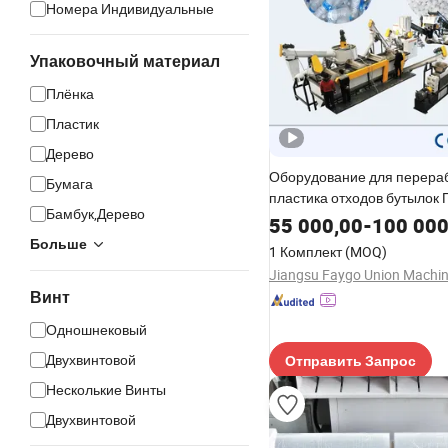
Номера Индивидуальные
Упаковочный материал
Плёнка
Пластик
Дерево
Оборудование для перера
Бумага
пластика отходов бутылок
Бамбук,Дерево
сельскохозяйственные пле
55 000,00
-
100 000
джumbo тканевые мешки д
Больше
1 Комплект
(MOQ)
для бутылок машина для
измельчения линия произв
Винт
переработанных гранул
Одношнековый
Двухвинтовой
Отправить Запрос
Несколькие Винты
Двухвинтовой