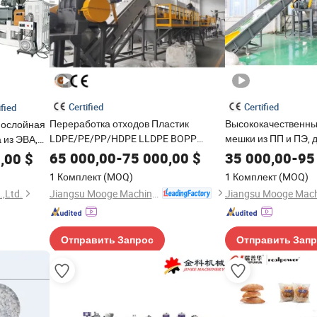
Certified
Certified
ified
Переработка отходов Пластик
Высококачественны
нослойная
LDPE/PE/PP/HDPE LLDPE BOPP
мешки из ПП и ПЭ, 
 из ЭВА,
Пленка Фольга Тканые мешки
мусора, фракция ПЭ
65 000,00
-
75 000,00
$
35 000,00
-
95
,00
$
Раффия линия для переработки и
барабан, паллет, д
а,
1 Комплект
(MOQ)
1 Комплект
(MOQ)
мойки
линия переработки
Jiangsu Mooge Machine Co., Ltd.
,Ltd.
ии с Т-
м, 8м
Отправить Запрос
Отправить Зап