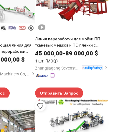
Линия переработки для мойки ПП
ющая линия для
тканевых мешков и ПЭ пленки с
 переработки
дробилкой
45 000,00
-
89 000,00
$
сов, кусков,
 000,00
$
1 шт.
(MOQ)
и, измельчения,
Zhangjiagang Sevenstars Machinery Co., Ltd.
вания
Zhangjiagang Deling Machinery Co, Ltd
рос
Отправить Запрос