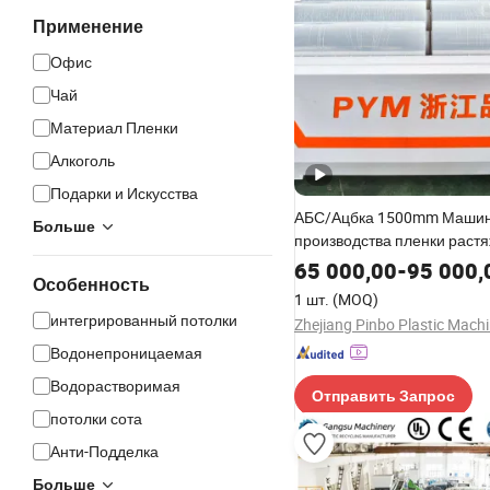
Применение
Офис
Чай
Материал Пленки
Алкоголь
Подарки и Искусства
АБС/Ацбка 1500mm Машин
Больше
производства пленки раст
покрытия Линия производс
65 000,00
-
95 000,
Особенность
1 шт.
(MOQ)
интегрированный потолки
Водонепроницаемая
Водорастворимая
Отправить Запрос
потолки сота
Анти-Подделка
Больше