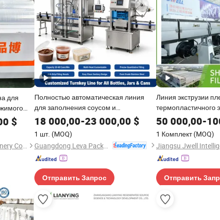
Полностью автоматическая линия
Линия экструзии пл
а для
для заполнения соусом и
термопластичного 
яжимого
запечатывания рулонной пленкой,
высокой производи
тва пленки
18 000,00
-
23 000,00
$
50 000,00
-
10
00
$
линия для заполнения пасты и
1 шт.
(MOQ)
1 Комплект
(MOQ)
запечатывания рулонной пленкой для
Guangdong Leva Packaging Equipment Co., Ltd.
Zhejiang Pinbo Plastic Machinery Co., Ltd.
5kg пластиковых ведер 120-180
бочек/H
Отправить Запрос
Отправить Зап