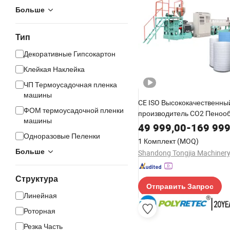
Больше
Тип
Декоративные Гипсокартон
Клейкая Наклейка
ЧП Термоусадочная пленка
машины
CE ISO Высококачественны
ФОМ термоусадочной пленки
производитель CO2 Пеноо
машины
ЭПЭ полиэтиленовый пено
49 999,00
-
169 999
лист Пластиковая экструзи
Одноразовые Пеленки
1 Комплект
(MOQ)
линия производства для де
Больше
матраса для лазания Упако
фруктов Матрас
Структура
Отправить Запрос
Линейная
Роторная
Резка Часть