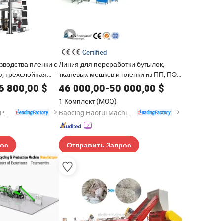
Certified
зводства пленки с
Линия для переработки бутылок,
ю, трехслойная
тканевых мешков и пленки из ПП, ПЭ,
ПВД и ПНД
6 800,00
$
46 000,00
-
50 000,00
$
1 Комплект
(MOQ)
HEBEI CHENGHENG PLASTIC MACHINERY TECHNOLOGY CO., LTD.
Baoding Haorui Machinery Manufacturing Co., Ltd
рос
Отправить Запрос