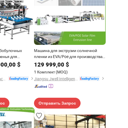
ебобулочных
Машина для экструзии солнечной
ченья для
пленки из EVA/Poe для производства
ов, шоколадных
пластиковых экструдеров
000,00
$
129 999,00
$
и, вафель,
1 Комплект
(MOQ)
а для
Foshan Ruipuhua Machinery Equipment Co., Ltd.
Jiangsu Jwell Intelligent Machinery Co., Ltd.
ажной пленки
рос
Отправить Запрос