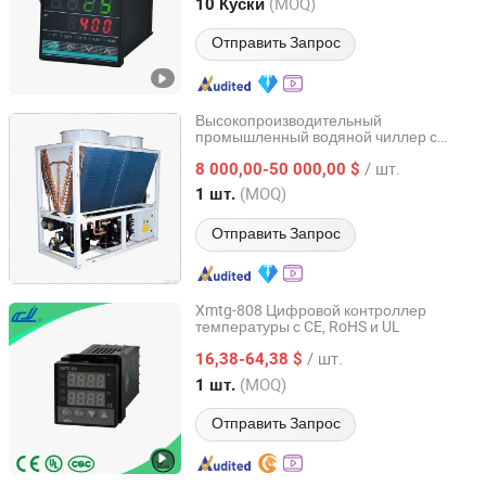
Zhejiang, China
с 2011
(MOQ)
10 Куски
Отправить Запрос
Высокопроизводительный
промышленный водяной чиллер с
Dongguan Yueming Electromechanical Engineering Co.,
винтовым компрессором и цифровым
Ltd
/ шт.
контролем температуры
8 000,00-50 000,00 $
(MOQ)
1 шт.
Guangdong, China
с 2026
Отправить Запрос
Xmtg-808 Цифровой контроллер
температуры с CE, RoHS и UL
Yuyao Gongyi Meter Co., Ltd.
/ шт.
16,38-64,38 $
Zhejiang, China
с 2006
(MOQ)
1 шт.
Отправить Запрос