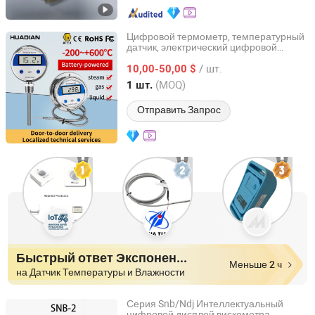
Цифровой термометр, температурный
датчик, электрический цифровой
Anhui Huazhong Industrial Control Intelligent Equipment
пищевой термометр, промышленный
Co., Ltd.
/ шт.
термометр 600 C ℃ электронный
10,00-50,00 $
зондовый термометр
(MOQ)
1 шт.
Anhui, China
с 2025
Отправить Запрос
Быстрый ответ Экспоненты
Меньше 2 ч
на Датчик Температуры и Влажности
Серия Snb/Ndj Интеллектуальный
цифровой дисплей вискометра