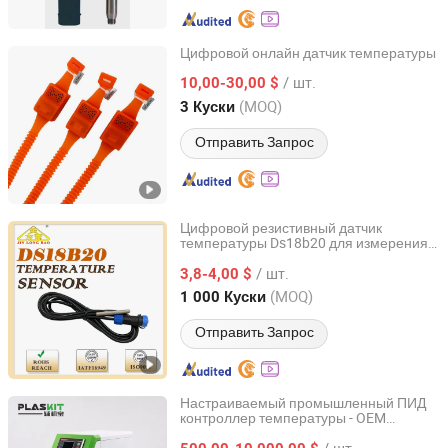
Цифровой онлайн датчик температуры
ZHUHAI STROM ELECTRIC CO., LTD.
/ шт.
10,00-30,00 $
(MOQ)
3 Куски
Guangdong, China
с 2026
Отправить Запрос
Цифровой резистивный датчик
температуры Ds18b20 для измерения
Zhaoqing Jinlongbao Electronic Co., Ltd.
температуры бетона
/ шт.
3,8-4,00 $
Guangdong, China
с 2022
(MOQ)
1 000 Куски
Отправить Запрос
Настраиваемый промышленный ПИД
контроллер температуры - OEM
Plaskit Equipment (Suzhou) Co., Ltd
цифровой термостат с сертификатом
/ шт.