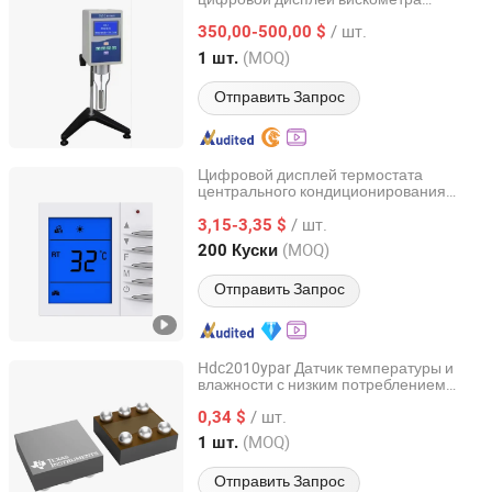
Guangzhou Huadu District Xinhua Yongxing Glass
Оборудование для тестирования
Instrument Business Department
/ шт.
вязкости Датчик температуры
350,00-500,00 $
(MOQ)
1 шт.
Guangdong, China
с 2026
Отправить Запрос
Цифровой дисплей термостата
центрального кондиционирования
Zhejiang Shuang'an Instrument Technology Co., Ltd.
воздуха ABS, панель управления с
/ шт.
точным контролем температуры воды
3,15-3,35 $
Zhejiang, China
с 2024
(MOQ)
200 Куски
Отправить Запрос
Hdc2010ypar Датчик температуры и
влажности с низким потреблением
SHENZHEN RUNXUNDA TECHNOLOGY CO.,LTD
энергии Dsbga-6 для Интернета вещей
/ шт.
0,34 $
Guangdong, China
с 2026
(MOQ)
1 шт.
Отправить Запрос