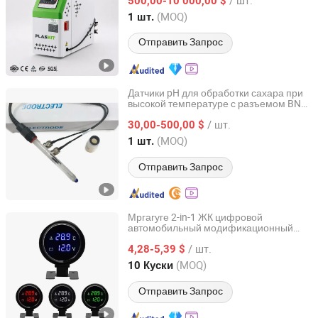
CE для многофункционального
500,00-10 000,00 $
использования
Jiangsu, China
с 2026
(MOQ)
1 шт.
Отправить Запрос
Датчики pH для обработки сахара при
высокой температуре с разъемом BNC
Aurora Scientific Instruments (Shanghai) Co., Ltd.
для анализатора воды, зонда,
/ шт.
электрода, цифрового устройства
30,00-500,00 $
Shanghai, China
с 2025
(MOQ)
1 шт.
Отправить Запрос
Мргагуге 2-in-1 ЖК цифровой
автомобильный модификационный
Wenzhou Wenle Supply Chain Management Co., Ltd.
автоэлектроника 12V синяя подсветка
/ шт.
датчик температуры и вольтметр с
4,28-5,39 $
датчиком температуры
Zhejiang, China
с 2026
(MOQ)
10 Куски
Отправить Запрос