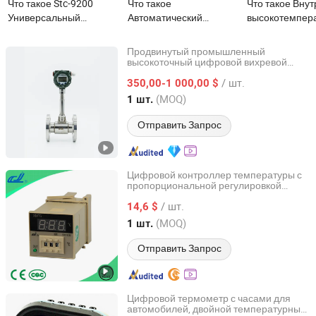
Что такое Stc-9200
Что такое
Что такое Вну
Универсальный
Автоматический
высокотемпер
цифровой
цифровой контроллер
цифровой ана
светодиодный
температуры воды и
кислорода из 
Продвинутый промышленный
терморегулятор для
масла с циркуляцией
для дымовых г
высокоточный цифровой вихревой
Jiangsu Jiechuang Science And Technology Co., Ltd.
расходомер для точного измерения
обогрева и охлаждения
для системы нагрева и
/ шт.
жидкостей и газов в условиях высокой
350,00-1 000,00 $
охлаждения для литья
температуры и в промышленности
Jiangsu, China
с 2024
(MOQ)
1 шт.
под давлением и
экструзии пленки
Отправить Запрос
Цифровой контроллер температуры с
пропорциональной регулировкой
Yuyao Gongyi Meter Co., Ltd.
времени (XMTG-2301/2)
/ шт.
14,6 $
Zhejiang, China
с 2006
(MOQ)
1 шт.
Отправить Запрос
Цифровой термометр с часами для
автомобилей, двойной температурный
Wenzhou Wenle Supply Chain Management Co., Ltd.