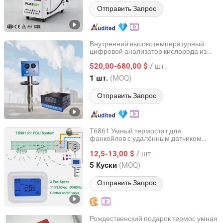
Отправить Запрос
Внутренний высокотемпературный
цифровой анализатор кислорода из
Wuxi Yongan Electronic Technology Co., Ltd.
циркония для дымовых газов
/ шт.
520,00-680,00 $
Jiangsu, China
с 2026
(MOQ)
1 шт.
Отправить Запрос
T6861 Умный термостат для
фанкойлов с удалённым датчиком
Kelaimi Ai Technology (Hainan) Co., Ltd.
температуры
/ шт.
12,5-13,00 $
Hainan, China
с 2025
(MOQ)
5 Куски
Отправить Запрос
Рождественский подарок термос умная