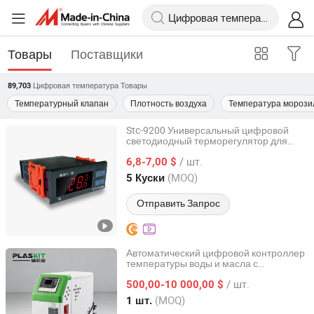
Товары
Поставщики
Цифровая температура
Товары
89,703
Температурный клапан
Плотность воздуха
Температура морози
Stc-9200 Универсальный цифровой
светодиодный терморегулятор для
Kelaimi Ai Technology (Hainan) Co., Ltd.
обогрева и охлаждения
/ шт.
6,8-7,00 $
Hainan, China
с 2025
(MOQ)
5 Куски
Отправить Запрос
Автоматический цифровой контроллер
температуры воды и масла с
Plaskit Equipment (Suzhou) Co., Ltd
циркуляцией для системы нагрева и
/ шт.
охлаждения для литья под давлением
500,00-10 000,00 $
и экструзии пленки
Jiangsu, China
с 2026
(MOQ)
1 шт.