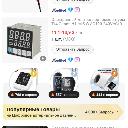
Электронный контроллер температуры
Tx4 Серия H L M S W AC100-240VAC/DC
Zhejiang Weihao Electronic Co., Ltd.
Tx4-L Цифровой ПИД контроллер
/ шт.
температуры LED термометр
11,1-13,9 $
термостат контроллер
Zhejiang, China
с 2010
(MOQ)
1 шт.
Отправить Запрос
768 в спросе
557 в спросе
444 в спросе
Популярные Товары
4 000+ Запросы
на Цифровое артериальное давление