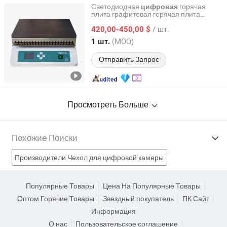
Светодиодная
горячая
цифровая
плита графитовая горячая плита
Faithful lnstrument (Hebei) Co., Ltd.
высокой температуры
/ шт.
420,00-450,00 $
Hebei, China
с 2011
(MOQ)
1 шт.
Отправить Запрос
Просмотреть Больше
Похожие Поиски
Производители Чехол для цифровой камеры
Производители Регулирование температуры
Популярные Товары
Цена На Популярные Товары
Оптом Горячие Товары
Звездный покупатель
ПК Сайт
Производители ПИД контроллер температуры
Информация
О нас
Пользовательское соглашение
Производители цифровое управление температурой