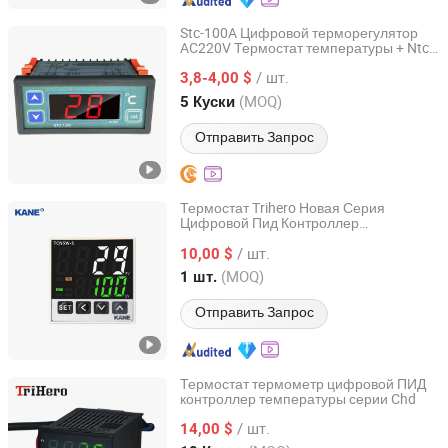
Stc-100A Цифровой терморегулятор
AC220V Термостат температуры + Ntc
Kelaimi Ai Technology (Hainan) Co., Ltd.
датчик
/ шт.
3,8-4,00 $
Hainan, China
с 2025
(MOQ)
5 Куски
Отправить Запрос
Термостат Trihero Новая Серия
Цифровой Пид Контроллер
Yueqing Kane Electric Co., Ltd.
Температуры Tc5
/ шт.
10,00 $
Zhejiang, China
с 2011
(MOQ)
1 шт.
Отправить Запрос
Термостат термометр цифровой ПИД
контроллер температуры серии Chd
Yueqing Kane Electric Co., Ltd.
/ шт.
14,00 $