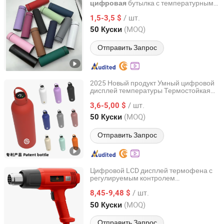
бутылка с температурным
цифровая
Dongguan Grace Technology Co., Ltd.
индикатором из нержавеющей стали
/ шт.
вакуумный фляга
1,5-3,5 $
Guangdong, China
с 2025
(MOQ)
50 Куски
Отправить Запрос
2025 Новый продукт Умный цифровой
дисплей температуры Термостойкая
Dongguan Grace Technology Co., Ltd.
многоразовая бутылка для воды
/ шт.
3,6-5,00 $
Guangdong, China
с 2025
(MOQ)
50 Куски
Отправить Запрос
Цифровой LCD дисплей термофена с
регулируемым контролем
Changzhou Huazheng Tools Co., Ltd.
температуры для различных
/ шт.
применений
8,45-9,48 $
Jiangsu, China
с 2026
(MOQ)
50 Куски
Отправить Запрос