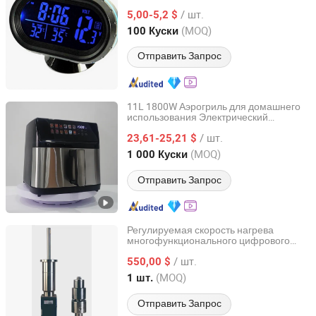
датчик, вольтметр, часы для
/ шт.
автомобиля DC12V 24V Синий
5,00-5,2 $
светодиодный автомобильный
Zhejiang, China
с 2026
(MOQ)
100 Куски
Отправить Запрос
11L 1800W Аэрогриль для домашнего
использования Электрический
Eunics Technology Co., Ltd.
аэрогриль с цифровым таймером,
/ шт.
управлением температурой и
23,61-25,21 $
предустановленными программами
Liaoning, China
с 2022
(MOQ)
1 000 Куски
Отправить Запрос
Регулируемая скорость нагрева
многофункционального цифрового
Wenling Jinyiyang Machinery Co., Ltd
миксера для температурно-
/ шт.
чувствительных реакций
550,00 $
Zhejiang, China
с 2026
(MOQ)
1 шт.
Отправить Запрос