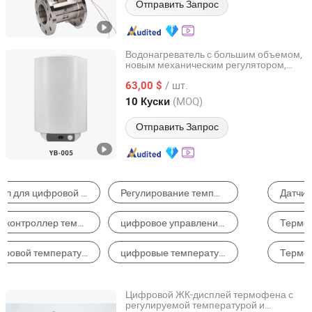
Отправить Запрос
Водонагреватель с большим объемом,
новым механическим регулятором,
Guangdong Jia Jiale Electric Appliance Co., Ltd
цифровым дисплеем температуры
/ шт.
63,00 $
Guangdong, China
с 2025
(MOQ)
10 Куски
Отправить Запрос
Датчик Температуры и Влажности
Испытательная Установка
Термостат и Контроллер Температуры
Прибор для Измерителя Образцов
Термометр и гигрометр
Регистратор Данных
Цифровой ЖК-дисплей термофена с
регулируемой температурой и
Changzhou Huazheng Tools Co., Ltd.