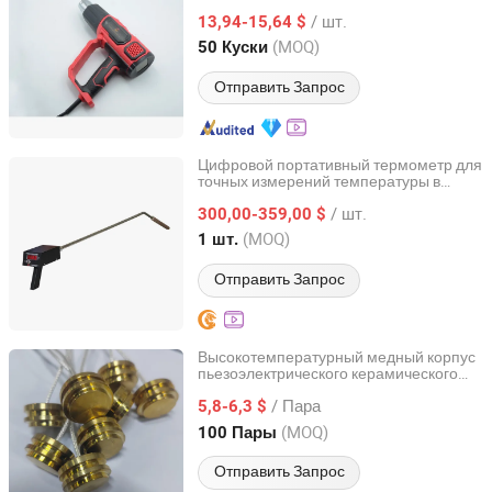
контролем воздушного потока
/ шт.
13,94-15,64 $
Jiangsu, China
с 2026
(MOQ)
50 Куски
Отправить Запрос
Цифровой портативный термометр для
точных измерений температуры в
Nanjing Kaidi Highspeed Analytic Instrument Co., Ltd.
литейном производстве
/ шт.
300,00-359,00 $
Jiangsu, China
с 2025
(MOQ)
1 шт.
Отправить Запрос
Высокотемпературный медный корпус
пьезоэлектрического керамического
Shouguang Feitian Electronic Co., Ltd.
цифрового зонда 1MHz
/ Пара
водонепроницаемый ультразвуковой
5,8-6,3 $
датчик расхода с коаксиальным
Shandong, China
с 2025
(MOQ)
100 Пары
кабелем
Отправить Запрос