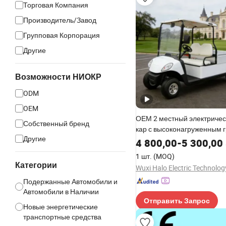
Торговая Компания
Производитель/Завод
Групповая Корпорация
Другие
Возможности НИОКР
ODM
OEM
ОЕМ 2 местный электричес
Собственный бренд
кар с высоконагруженным 
Другие
ящиком и индивидуальным
4 800,00
-
5 300,00
для сидений
1 шт.
(MOQ)
Категории
Подержанные Автомобили и
Автомобили в Наличии
Отправить Запрос
Новые энергетические
транспортные средства