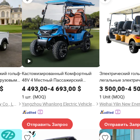
кий гольф-
Кастомизированный Комфортный
Электрический голь
грузовым
48V 4 Местный Пассажирский
легальные электрич
и чехлами
Утилитарный Автомобиль Поднятый
машины новый диза
$
4 493,00
-
4 693,00
$
3 500,00
-
4 5
Гольф-Багги Гольф-Машина
индивидуальные ул
1 шт.
(MOQ)
1 Unit
(MOQ)
72V электрические 
Wuxi Halo Electric Technology Co., Ltd.
Yangzhou Whanlong Electric Vehicle Co., Ltd.
4 штук автомобиль
Отправить Запрос
Отправить Зап