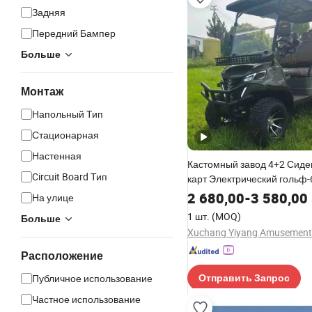
Задняя
Передний Бампер
Больше
Монтаж
Напольный Тип
Стационарная
Настенная
Кастомный завод 4+2 Сиде
Circuit Board Тип
карт Электрический гольф-
Охотничья машина
2 680,00
-
3 580,00
На улице
1 шт.
(MOQ)
Больше
Расположение
Публичное использование
Отправить Запрос
Частное использование