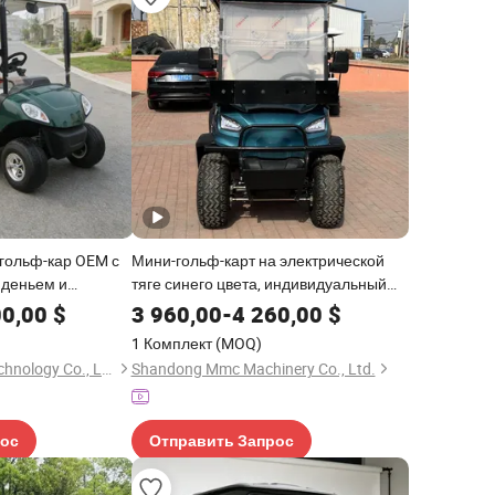
гольф-кар OEM с
Мини-гольф-карт на электрической
деньем и
тяге синего цвета, индивидуальный
 ящиком
2+2 местный 6 местный клубный
00,00
$
3 960,00
-
4 260,00
$
автомобиль на продажу
1 Комплект
(MOQ)
Wuxi Halo Electric Technology Co., Ltd.
Shandong Mmc Machinery Co., Ltd.
рос
Отправить Запрос