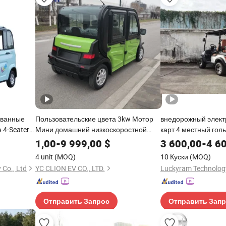
ованные
Пользовательские цвета 3kw Мотор
внедорожный элект
 4-Seater
Мини домашний низкоскоростной
карт 4 местный гол
электрический скутер автомобиль
индивидуальный го
1,00
-
9 999,00
$
3 600,00
-
4 6
4 unit
(MOQ)
10 Куски
(MOQ)
Co., Ltd
YC CLION EV CO., LTD.
Luckyram Technology
Отправить Запрос
Отправить Зап