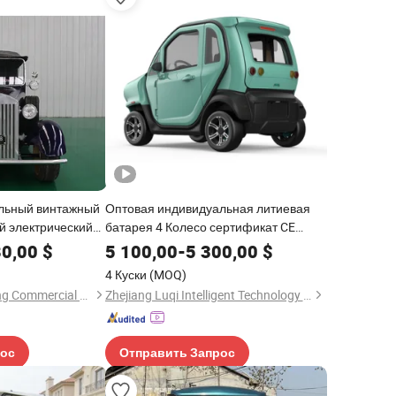
льный винтажный
Оптовая индивидуальная литиевая
й электрический
батарея 4 Колесо сертификат CE
олет по низкой
электрические автомобили
80,00
$
5 100,00
-
5 300,00
$
4 Куски
(MOQ)
Xuchang Hengyisheng Commercial Co., Ltd.
Zhejiang Luqi Intelligent Technology Co., Ltd.
рос
Отправить Запрос