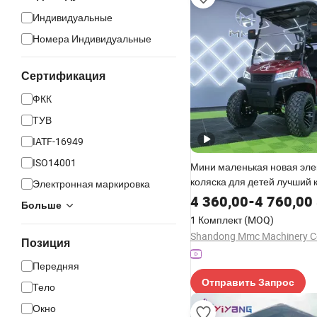
Индивидуальные
Номера Индивидуальные
Сертификация
ФКК
ТУВ
IATF-16949
ISO14001
Мини маленькая новая эле
коляска для детей лучший 
Электронная маркировка
индивидуальный туристиче
4 360,00
-
4 760,00
Больше
гольф-багги автомобиль
1 Комплект
(MOQ)
Shandong Mmc Machinery Co
Позиция
Передняя
Отправить Запрос
Тело
Окно