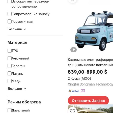
Высокая температура-
сопротивление
Сопротивление заносу
Герметичная
Больше
Материал
TPU
Алюминий
Кастомные электрифицир
трициклы нового поколения
Галоген
Мини электромобиль
839,00
-
899,00
$
Латунь
2 Куски
(MOQ)
Медь
Xingtai Songman Technology 
Больше
Отправить Запрос
Режим обогрева
Дизельный