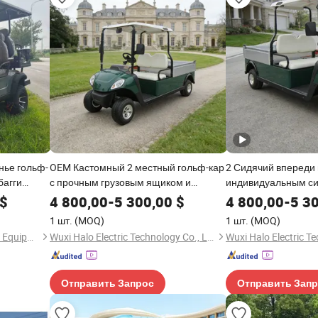
нье гольф-
OEM Кастомный 2 местный гольф-кар
2 Сидячий впереди 
багги
с прочным грузовым ящиком и
индивидуальным си
светодиодными фарами
прочным грузовым
$
4 800,00
-
5 300,00
$
4 800,00
-
5 3
1 шт.
(MOQ)
1 шт.
(MOQ)
Xuchang Yiyang Amusement Equipment Co., Ltd.
Wuxi Halo Electric Technology Co., Ltd.
Отправить Запрос
Отправить Зап