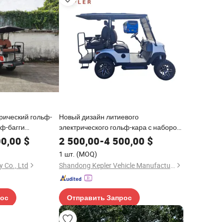
рический гольф-
Новый дизайн литиевого
ьф-багги
электрического гольф-кара с набором
льф-автомобиль
аксессуаров на заказ
00,00
$
2 500,00
-
4 500,00
$
1 шт.
(MOQ)
 Co., Ltd
Shandong Kepler Vehicle Manufacturing Co., Ltd.
рос
Отправить Запрос