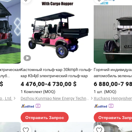
ктрическая
Кастомный гольф-кар 30kmph гольф-
Горячий индивидуа
клуб
кар Kb4jd электрический гольф-кар
автомобиль зелены
ский
классический кабри
$
4 476,00
-
4 730,00
$
6 880,00
-
7 9
цене
1 Комплект
(MOQ)
1 шт.
(MOQ)
., Ltd.
Dezhou Kunmiao New Energy Technology Co., Ltd.
Отправить Запрос
Отправить Зап