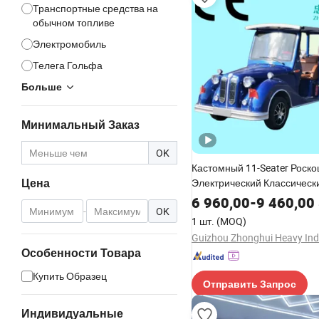
Транспортные средства на
обычном топливе
Электромобиль
Телега Гольфа
Больше
Минимальный Заказ
OK
Кастомный 11-Seater Роск
Электрический Классическ
Цена
Автомобиль для Парка Эле
6 960,00
-
9 460,00
-
OK
Транспортное Средство В
1 шт.
(MOQ)
Особенности Товара
Купить Образец
Отправить Запрос
Индивидуальные