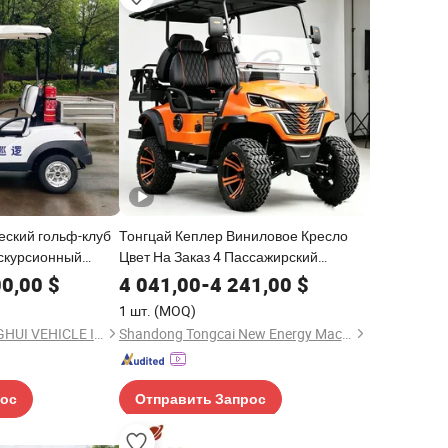
еский гольф-клуб
Тонгцай Кеплер Виниловое Кресло
скурсионный
Цвет На Заказ 4 Пассажирский
ь
Электрический Гольф-Кар
00,00
$
4 041,00
-
4 241,00
$
1 шт.
(MOQ)
YONGKANG SHUANGHUI VEHICLE INDUSTRY CO., LTD.
Shandong Tongcai New Energy Machinery Co., Ltd.
рос
Отправить Запрос