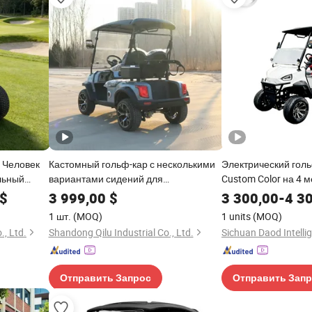
 Человек
Кастомный гольф-кар с несколькими
Электрический гол
льный
вариантами сидений для
Custom Color на 4 м
ьф
транспортировки в отеле
железо-фосфатным
$
3 999,00
$
3 300,00
-
4 3
30 5okm/H Скорость
1 шт.
(MOQ)
1 units
(MOQ)
кампуса и живопис
, Ltd.
Shandong Qilu Industrial Co., Ltd.
Отправить Запрос
Отправить Зап