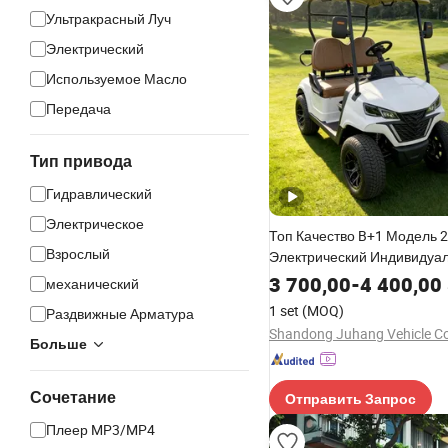
Ультракрасный Луч
Электрический
Используемое Масло
Передача
Тип привода
Гидравлический
Электрическое
Топ Качество B+1 Модель 2
Взрослый
Электрический Индивидуа
Поднятый Гольф-карт Гол
3 700,00
-
4 400,00
механический
Автомобиль
1 set
(MOQ)
Раздвижные Арматура
Shandong Juhang Vehicle Co.
Больше
Сочетание
Отправить Запрос
Плеер MP3/MP4