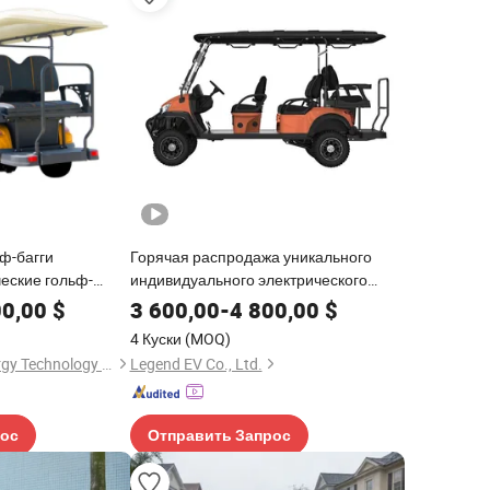
ф-багги
Горячая распродажа уникального
еские гольф-
индивидуального электрического
йн 6 местные
гольф-картинга, улучшенный 6
00,00
$
3 600,00
-
4 800,00
$
ичные литиевые
пассажирский гольф-кар с DOT
4 Куски
(MOQ)
8 места ЕЭК гольф
Weihai Yilin New Energy Technology Co., Ltd
Legend EV Co., Ltd.
рос
Отправить Запрос