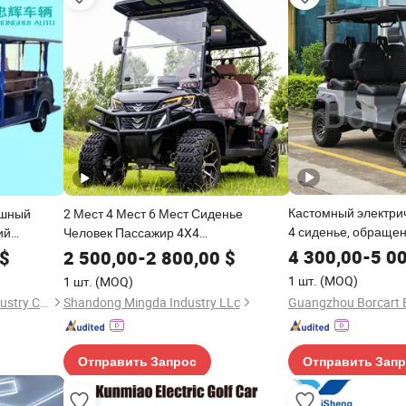
Кастомный электри
ошный
2 Мест 4 Мест 6 Мест Сиденье
4 сиденье, обращен
ий
Человек Пассажир 4X4
электрическому гол
ктрическое
Электрический Аккумулятор Клуб
4 300,00
-
5 0
$
2 500,00
-
2 800,00
$
интажное
Уличный Законный Литий 5kw 7.5 Кв
1 шт.
(MOQ)
1 шт.
(MOQ)
Пользовательский внедорожник
Guizhou Zhonghui Heavy Industry Co., Ltd.
Shandong Mingda Industry LLc
Поднятый Дешевые гольф-кары Цена
автомобиля
Отправить Запрос
Отправить Зап