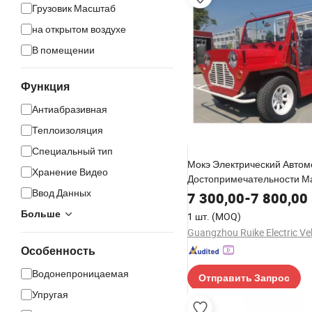
Грузовик Масштаб
на открытом воздухе
В помещении
Функция
Антиабразивная
Теплоизоляция
Специальный тип
Мокэ Электрический Автом
Хранение Видео
Достопримечательности М
Ввод Данных
Литийный Аккумулятор 96V
7 300,00
-
7 800,00
Индивидуальный 4 Сидень
Больше
1 шт.
(MOQ)
Электрический Автомобил
Особенность
Водонепроницаемая
Отправить Запрос
Упругая