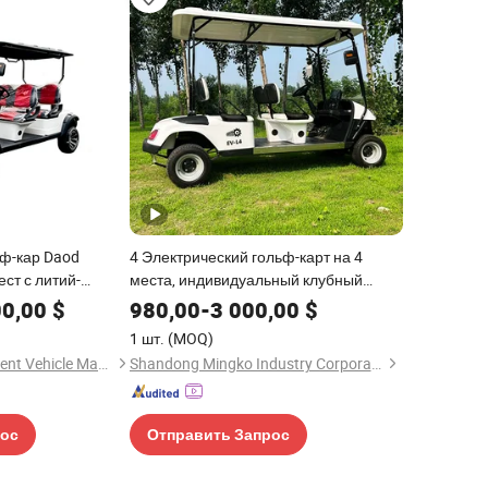
ьф-кар Daod
4 Электрический гольф-карт на 4
ест с литий-
места, индивидуальный клубный
 аккумулятором
автомобиль, электрическая
00,00
$
980,00
-
3 000,00
$
 для курортного
мощность, красный 2+2 Сиденья на
1 шт.
(MOQ)
ной зоны
продажу
Sichuan Daod Intelligent Vehicle Manufacturing Co., Ltd.
Shandong Mingko Industry Corporation
рос
Отправить Запрос