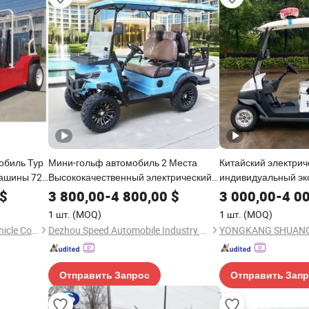
обиль Тур
Мини-гольф автомобиль 2 Места
Китайский электрич
ашины 72V
Высококачественный электрический
индивидуальный эк
 Топливо
клубный автомобиль 4 Привод на
автобус автомобил
$
3 800,00
-
4 800,00
$
3 000,00
-
4 0
я
колеса Производитель из Китая
1 шт.
(MOQ)
1 шт.
(MOQ)
ь
Индивидуальный гольф-багги
Guangzhou Ruike Electric Vehicle Co., Ltd.
Dezhou Speed Automobile Industry Co., Ltd.
Отправить Запрос
Отправить Зап