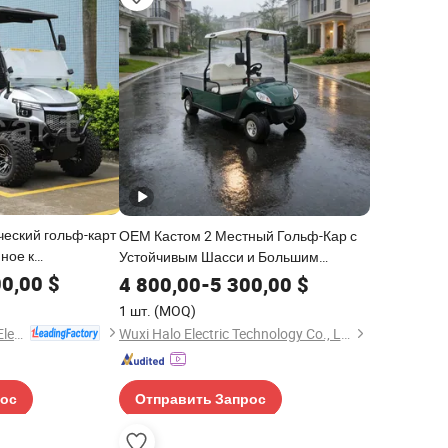
ческий гольф-карт
ОЕМ Кастом 2 Местный Гольф-Кар с
ное к
Устойчивым Шасси и Большим
ьф-кару
Грузовым Отделением
00,00
$
4 800,00
-
5 300,00
$
1 шт.
(MOQ)
Guangzhou Borcart Electric Vehicle Co., Ltd
Wuxi Halo Electric Technology Co., Ltd.
рос
Отправить Запрос