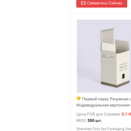
Свяжитесь Сейчас
Первый парус Разумная 
Индивидуальная картонная 
Электроника Вакуумная ча
Цена FOB для Справки:
0,1-0
Кофейная кружка Косметич
MOQ:
500 шт.
кисть Флакон для духов Под
складная бумажная коробка