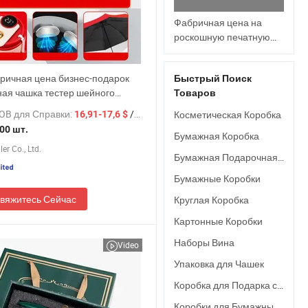
Фабричная цена на
роскошную печатную
подарочную круглую
картонную трубку
ричная цена бизнес-подарок
Быстрый Поиск
упаковки
ая чашка тестер шейного
Товаров
цилиндрической
 позвоночника подарочная
бумажной коробки с
OB для Справки:
/ шт.
Косметическая Коробка
16,91-17,6 $
а
ПВХ-окном для
00 шт.
Бумажная Коробка
периодической
er Co., Ltd.
силиконовой
Бумажная Подарочная Коробка
менструальной чаши
Бумажные Коробки
продукта личной
гигиены
вяжитесь Сейчас
Круглая Коробка
Картонные Коробки
Наборы Вина
Video
Упаковка для Чашек
Коробка для Подарка с Чашкой
Коробки для Бумажных Стаканов