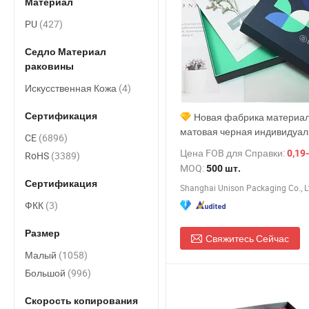
Материал
PU
(427)
Седло Материал
раковины
Искусственная Кожа
(4)
Сертификация
Новая фабрика материал
матовая черная индивидуа
CE
(6896)
дизайн чашки картонная упа
Цена FOB для Справки:
0,19-
RoHS
(3389)
коробки для отправки крышк
MOQ:
500 шт.
основание подарочная коро
Сертификация
Shanghai Unison Packaging Co., L
ФКК
(3)
Размер
Свяжитесь Сейчас
Малый
(1058)
Большой
(996)
Скорость копирования