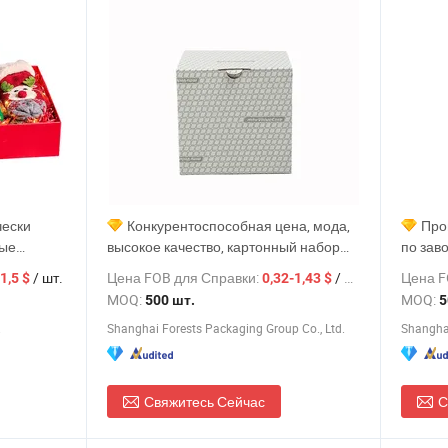
чески
Конкурентоспособная цена, мода,
Про
ные
высокое качество, картонный набор
по заво
логотипом
кофейных чашек, collapsible
индиви
/ шт.
Цена FOB для Справки:
/ шт.
Цена F
1,5 $
0,32-1,43 $
упаковка
подарочная коробка, индивидуальная
MOQ:
MOQ:
500 шт.
5
я с
роскошная складная подарочная
.
Shanghai Forests Packaging Group Co., Ltd.
Shanghai
коробка
Свяжитесь Сейчас
С