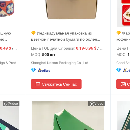
кошную
Индивидуальная упаковка из
Фаб
лую
цветной печатной бумаги по более
кофейн
низкой цене для стеклянной чашки
отдела
/ шт.
Цена FOB для Справки:
/ шт.
Цена F
0,49 $
0,19-0,96 $
оробки с
коробк
MOQ:
MOQ:
500 шт.
1
ой
Shenzhen First Sail Packaging Design & Production Co., Ltd.
Shanghai Unison Packaging Co., Ltd.
Good Sell
й чаши
Свяжитесь Сейчас
С
Video
Video