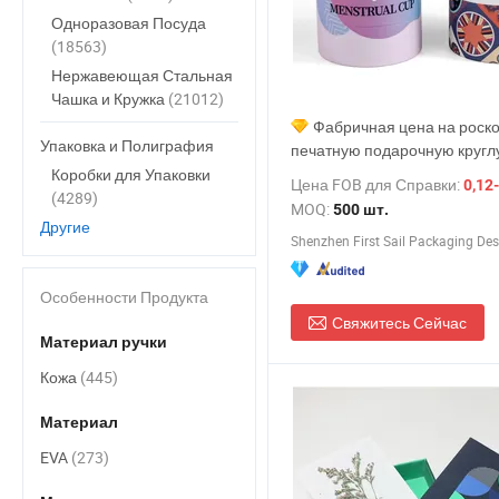
Одноразовая Посуда
(18563)
Нержавеющая Стальная
Чашка и Кружка
(21012)
Фабричная цена на рос
Упаковка и Полиграфия
печатную подарочную круг
картонную трубку упаковки
Коробки для Упаковки
Цена FOB для Справки:
0,12-
цилиндрической бумажной к
(4289)
MOQ:
500 шт.
ПВХ-окном для периодическ
Другие
силиконовой менструально
продукта личной гигиены
Особенности Продукта
Свяжитесь Сейчас
Материал ручки
Кожа
(445)
Материал
EVA
(273)