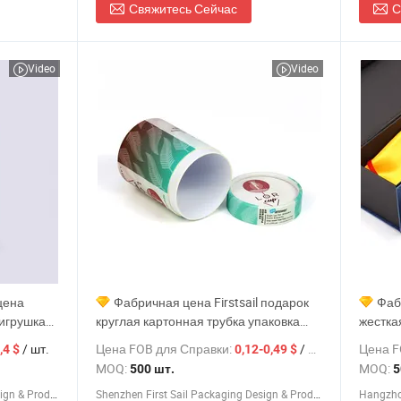
Свяжитесь Сейчас
С
Video
Video
цена
Фабричная цена Firstsail подарок
Фаб
игрушка
круглая картонная трубка упаковка
жестка
ша
бумажная коробка для силиконовой
бумаги
/ шт.
Цена FOB для Справки:
/ шт.
Цена F
,4 $
0,12-0,49 $
еская
менструальной чаши
кружек
MOQ:
MOQ:
500 шт.
5
арочная
подаро
Shenzhen First Sail Packaging Design & Production Co., Ltd.
Shenzhen First Sail Packaging Design & Production Co., Ltd.
Hangzhou