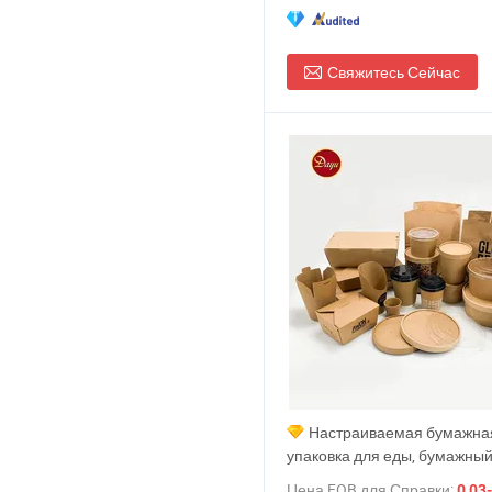
Свяжитесь Сейчас
Настраиваемая бумажна
упаковка для еды, бумажный
коробка для обеда, recyclable
Цена FOB для Справки:
0,03-