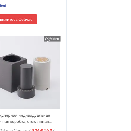
вяжитесь Сейчас
Video
кулярная индивидуальная
чная коробка, стеклянная
 упаковка для парфюмерии и
OB для Справки:
/ шт.
0,24-0,56 $