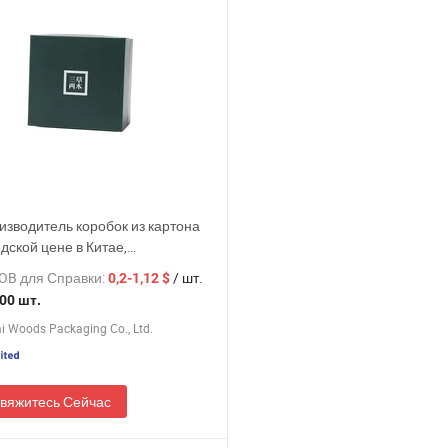
изводитель коробок из картона
дской цене в Китае,
дуальная упаковка для чашек
OB для Справки:
/ шт.
0,2-1,12 $
00 шт.
 Woods Packaging Co., Ltd.
вяжитесь Сейчас