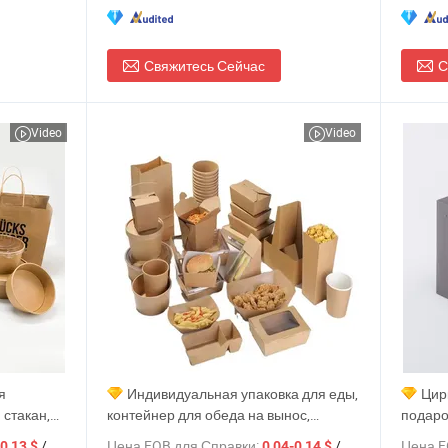
Свяжитесь Сейчас
С
Video
Video
я
Индивидуальная упаковка для еды,
Цир
 стакан,
контейнер для обеда на вынос,
подаро
, на
салатница, чаша для супа, кофейный
чашка,
/ шт.
Цена FOB для Справки:
/ шт.
Цена F
0,13 $
0,04-0,14 $