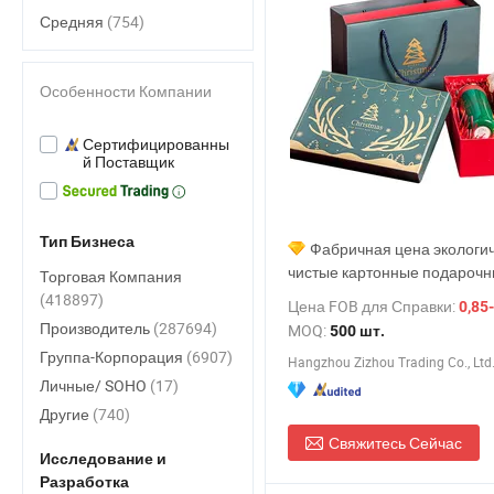
Средняя
(754)
Особенности Компании
Сертифицированны
й Поставщик
Тип Бизнеса
Фабричная цена экологи
чистые картонные подароч
Торговая Компания
коробки с индивидуальным 
(418897)
Цена FOB для Справки:
0,85-
для чашек кофе, роскошная 
Производитель
(287694)
MOQ:
500 шт.
для рождественского печень
Группа-Корпорация
(6907)
Hangzhou Zizhou Trading Co., Ltd
крышкой
Личные/ SOHO
(17)
Другие
(740)
Свяжитесь Сейчас
Исследование и
Разработка