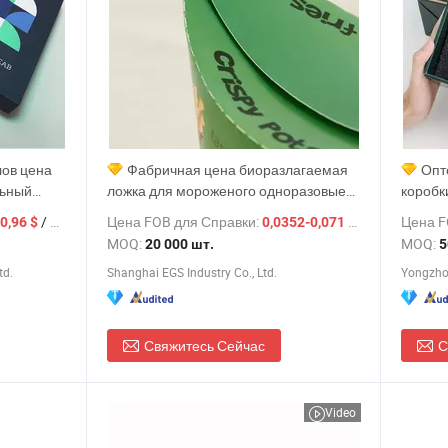
ов цена
Фабричная цена биоразлагаемая
Опт
льный
ложка для мороженого одноразовые
коробк
ковка
бумажные коробки для картофеля
марка 
/ шт.
Цена FOB для Справки:
/ шт.
Цена F
0,96 $
0,0352-0,071 $
а и
фри
коробк
MOQ:
MOQ:
20 000 шт.
5
бка
чашкой
td.
Shanghai EGS Industry Co., Ltd.
Yongzhou
Свяжитесь Сейчас
С
Video