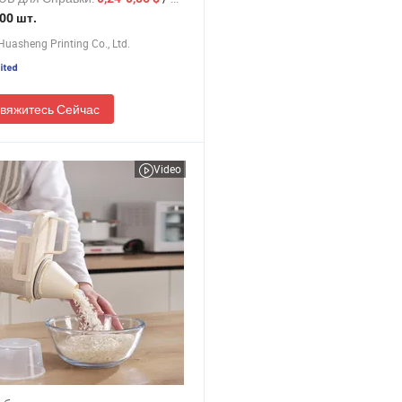
ики, креативная бумажная
00 шт.
а
uasheng Printing Co., Ltd.
вяжитесь Сейчас
Video