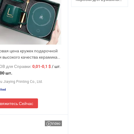
овая цена кружек подарочной
и высокого качества керамика
гофрированная бумажная
OB для Справки:
/ шт.
0,01-0,1 $
а ящик для чая с кофейной
00 шт.
 картонная упаковка
 Jiaying Printing Co., Ltd.
вяжитесь Сейчас
Video