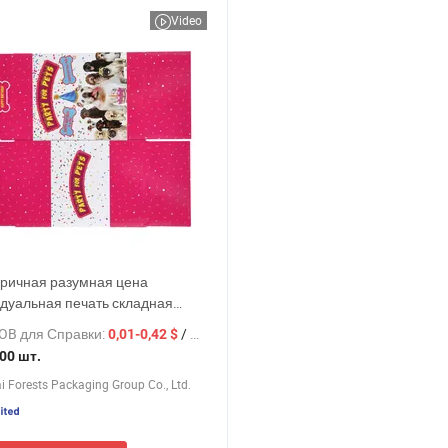
Video
ричная разумная цена
дуальная печать складная
чная бумажная коробка для
OB для Справки:
/ шт.
0,01-0,42 $
 упаковка из гофрированного
00 шт.
а
 Forests Packaging Group Co., Ltd.