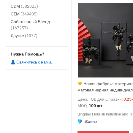
ODM
(382023)
OEM
(349405)
Собственный Бренд
(167257)
Другие
(1077)
Нужна Помощь?
Свяжитесь с нами.
Новая фабрика материал
матовая черная индивидуа
дизайн чашки косметика п
Цена FOB для Справки:
0,25-
рождественское украшение 
MOQ:
100 шт.
упаковка упаковка доставка 
маленькая подарочная коро