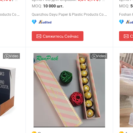
стакан
космет
MOQ:
MOQ:
10 000 шт.
5
коробк
Quanzhou Dayu Paper & Plastic Products Co., Ltd.
Quanzhou Dayu Paper & Plastic Products Co., Ltd.
Foshan H
Свяжитесь Сейчас
С
Video
Video