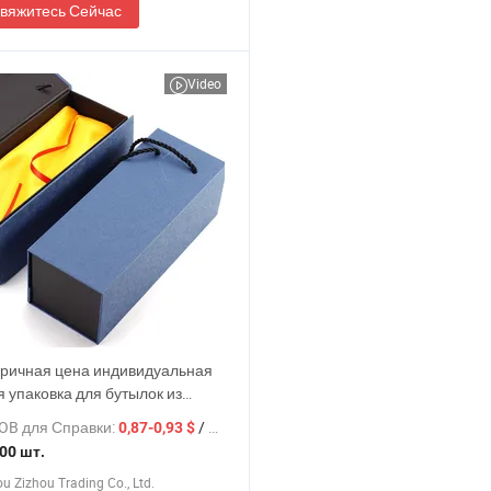
вяжитесь Сейчас
Video
ричная цена индивидуальная
я упаковка для бутылок из
, коробка высокого качества для
OB для Справки:
/ шт.
0,87-0,93 $
, термосов, премиум
00 шт.
чная бумажная коробка
 Zizhou Trading Co., Ltd.