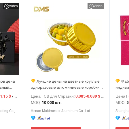
Video
Video
ов цена
Лучшие цены на цветные круглые
Фаб
льный
одноразовые алюминиевые коробки с
индиви
арфюм
крышкой
подаро
/ шт.
Цена FOB для Справки:
/ шт.
Цена F
1,15 $
0,085-0,089 $
картонная
кружки
MOQ:
MOQ:
10 000 шт.
5
коробки
картон
Qingdao Flourish Industrial and Trading Co., Ltd.
Henan Multimester Aluminum Co., Ltd.
Shanghai
бка