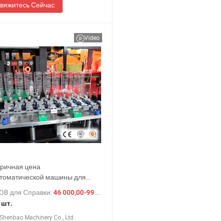
вяжитесь Сейчас
Video
ричная цена
томатической машины для
 ПЭТ-представлений/ручного
OB для Справки:
/ шт.
46 000,00-99 000,00 $
 для производства бутылок на
 шт.
итров 3~5 галлонов для
Shenbao Machinery Co., Ltd.
льной воды и масляных