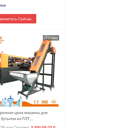
к, бочек, контейнеров
вяжитесь Сейчас
Video
ричная цена машины для
 бутылок из ПЭТ,
тическое двухступенчатое
OB для Справки:
/ шт.
5 500,00-35 000,00 $