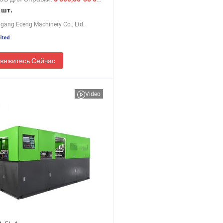
очное оборудование для
 шт.
к, машина для производства
gang Eceng Machinery Co., Ltd.
 бутылках 6000bph
вяжитесь Сейчас
Video