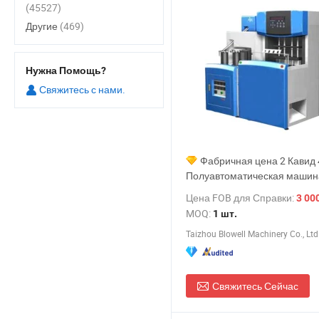
(45527)
Другие
(469)
Нужна Помощь?
Свяжитесь с нами.
Фабричная цена 2 Кавид 
Полуавтоматическая машин
выдува пластиковых бутыло
Цена FOB для Справки:
3 000,0
минеральной воды, изготов
MOQ:
1 шт.
банок и емкостей, машина д
Taizhou Blowell Machinery Co., Ltd
растяжного выдува форм
Свяжитесь Сейчас