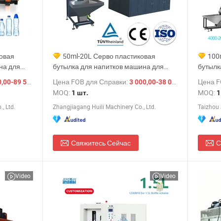
овая
50ml-20L Серво пластиковая
100
на для
бутылка для напитков машина для
бутылк
ка, банка,
выдува / упаковка воды пищевая
выдува
/ шт.
Цена FOB для Справки:
/ шт.
Цена F
0-89 500,00 $
3 000,00-38 000,00 $
бутылка банка инжекционная форма
бутылк
MOQ:
MOQ:
1 шт.
1
 для
для выдува цена машины для выдува
формов
, Ltd.
Zhangjiagang Huili Machinery Co., Ltd.
Taizhou 
ПЭТ предформы
предфо
Свяжитесь Сейчас
С
Video
Video