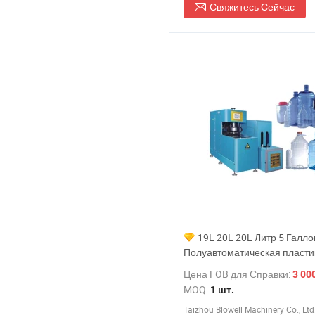
Свяжитесь Сейчас
19L 20L 20L Литр 5 Галл
Полуавтоматическая пласти
банка для питьевой минера
Цена FOB для Справки:
3 000,0
воды, машина для производ
MOQ:
1 шт.
бутылок методом растяжног
Taizhou Blowell Machinery Co., Ltd
цена формы