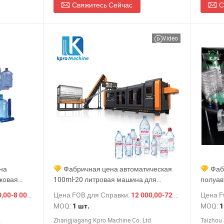
Свяжитесь Сейчас
С
Video
она
Фабричная цена автоматическая
Фаб
ковая
100ml-20 литровая машина для
полуав
льной
производства форм для выдува ПЭТ-
выдува
/ шт.
Цена FOB для Справки:
Цена F
/ шт.
0-8 000,00 $
12 000,00-72 000,00 $
ства
бутылок для чистой минеральной
выдува
MOQ:
MOQ:
1 шт.
1
о выдува,
воды и напитков
2~10 л
.
Zhangjiagang Kpro Machine Co. Ltd
Taizhou 
минера