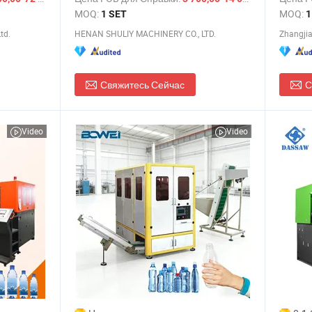
для
формов
MOQ:
MOQ:
1 SET
1
водом
бутыло
td.
HENAN SHULIY MACHINERY CO., LTD.
Zhangjia
воды в
Свяжитесь Сейчас
С
Video
Video