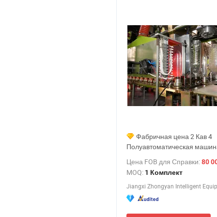
Фабричная цена 2 Кав 4
Полуавтоматическая машин
производства пластиковых 
Цена FOB для Справки:
80 0
для минеральной воды, маш
MOQ:
1 Комплект
выдува, изготовления банок,
растяжного выдува, формов
машина