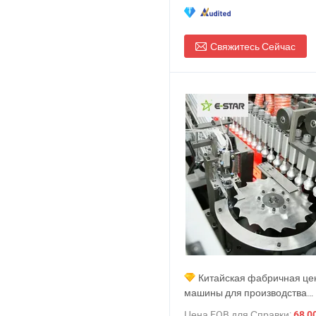
Свяжитесь Сейчас
Китайская фабричная це
машины для производства
пластиковых бутылок для на
Цена FOB для Справки:
68 000,