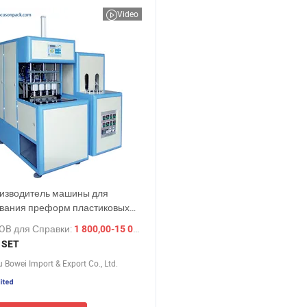
Video
изводитель машины для
вания преформ пластиковых
к цена
OB для Справки:
лект
/ SET
1 800,00-15 000,00 $
 SET
Bowei Import & Export Co., Ltd.