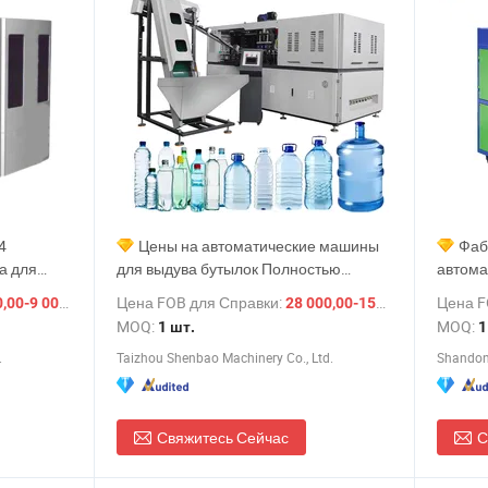
4
Цены на автоматические машины
Фаб
а для
для выдува бутылок Полностью
автома
к для
автоматическая машина для выдува
пласти
/ шт.
Цена FOB для Справки:
Цена F
/ шт.
0-9 000,00 $
28 000,00-150 000,00 $
ления
ПЭТ-бутылок Машина для выдува
напитк
MOQ:
MOQ:
1 шт.
1
ля
бутылок 4 Полностью автоматическая
.
Taizhou Shenbao Machinery Co., Ltd.
Shandong
машина для производства
пластиковых бутылок 6000
Свяжитесь Сейчас
С