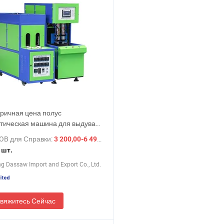
ричная цена полус
тическая машина для выдува
ковых бутылок для воды и
OB для Справки:
/ шт.
3 200,00-6 499,00 $
ов
 шт.
 Dassaw Import and Export Co., Ltd.
вяжитесь Сейчас