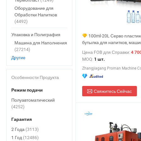
Оборудование для
Обработки Напитков
(4492)
Упаковка и Полиграфия
100ml-20L Серво пластик
бутылка для напитков, маши
Машина для Наполнения
выдува, упаковка воды, бутыл
(27214)
Цена FOB для Справки:
4 700,0
инжекционное формование,
Другие
MOQ:
1 шт.
производство, цена машины
Zhangjiagang Proman Machine Co.
выдува ПЭТ предформ
Особенности Продукта
Режим подачи
Свяжитесь Сейчас
Полуавтоматический
(4252)
Гарантия
2 Года
(3113)
1 Год
(12486)