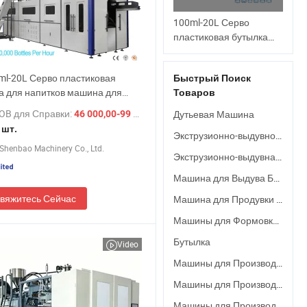
100ml-20L Серво
пластиковая бутылка
для напитков, машина
для выдува, упаковка
ml-20L Серво пластиковая
Быстрый Поиск
воды, бутылка, банка,
а для напитков машина для
Товаров
инжекционное
 / упаковка воды и продуктов в
формование,
OB для Справки:
/ шт.
Дутьевая Машина
46 000,00-99 000,00 $
и, банки, инжекционное
производство, цена
 шт.
ание, машина для выдува ПЭТ
Экструзионно-выдувное Оборудование
машины для выдува
Shenbao Machinery Co., Ltd.
рм, цена
ПЭТ предформ
Экструзионно-выдувная Машина
Машина для Выдува Бутылок
вяжитесь Сейчас
Машина для Продувки Воздуха
Машины для Формовки Бутылок
Бутылка
Video
Машины для Производства Пластиковых Бутылок
Машины для Производства Бутылок
Машины для Производства Пластиковых Изделий