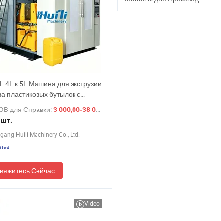
2L 4L к 5L Машина для экструзии
ва пластиковых бутылок с
й станцией Джерри Кэн цена
OB для Справки:
/ шт.
3 000,00-38 000,00 $
 шт.
gang Huili Machinery Co., Ltd.
вяжитесь Сейчас
Video