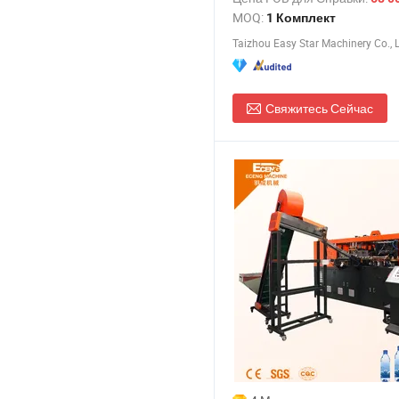
большим выходом, машина 
MOQ:
1 Комплект
выдува бутылок с сервопри
Taizhou Easy Star Machinery Co., L
Свяжитесь Сейчас