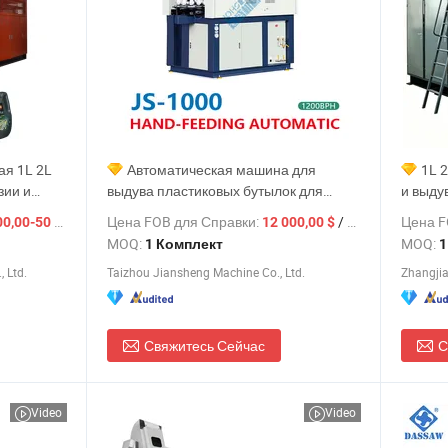
ая 1L 2L
Автоматическая машина для
1L 
зии и
выдува пластиковых бутылок для
и выду
, канистр
напитков / упаковка бутылок и банок
двойно
Цена FOB для Справки:
/ set
/ Комплект
Цена F
00-50 000,00 $
12 000,00 $
на машины
для воды и продуктов питания,
MOQ:
MOQ:
1 Комплект
1
ек
машина для инжекционного
 Ltd.
Taizhou Jiansheng Machine Co., Ltd.
Zhangjia
формования, цена машины для
выдува ПЭТ-преформ
Свяжитесь Сейчас
С
Video
Video