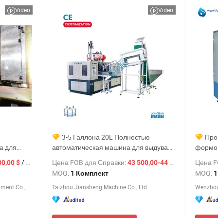
Video
Video
3-5 Галлона 20L Полностью
Про
а для
автоматическая машина для выдува
формо
бутылок
пластиковых контейнеров для воды,
бутыло
/ Комплект
Цена FOB для Справки:
Цена F
/ Комп
00,00 $
43 500,00-44 000,00 $
ина для
машина для выдува пластиковых
MOQ:
MOQ:
1 Комплект
1
бутылок с растяжением, цена машины
Jiangxi Zhongyan Intelligent Equipment Co., Ltd.
Taizhou Jiansheng Machine Co., Ltd.
Wenzhou 
очная
для выдува пластиковых бутылок