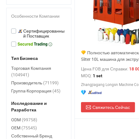
Особенности Компании
Сертифицированны
й Поставщик
Полностью автоматическ
Тип Бизнеса
5liter 10L машина для экстру
выдува пластиковых бутылок
Торговая Компания
Цена FOB для Справки:
18 000,
и бочек из PP, PE, HDPE, це
(104941)
MOQ:
1 set
для выдува пластиковых боч
Производитель
(71199)
Zhangjiagang Longsn Machine Co.,
Группа-Корпорация
(45)
Исследование и
Свяжитесь Сейчас
Разработка
ODM
(99758)
OEM
(75545)
Собственный Бренд