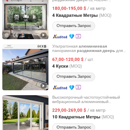
Guangdong EHE Doors&Windows Industry Co.Ltd
сертифицированные NFRC с
/ кв метр
терморазрывом, двойное остекление,
180,00-195,00 $
алюминиевые раздвижные двери для
Guangdong, China
с 2017
(MOQ)
4 Квадратные Метры
виллы, патио, коммерческого проекта
Отправить Запрос
Ультратонкая
алюминиевая
панорамная
для
раздвижная
дверь
Foshan Multishades Group Co., Limited
элитных жилых зданий
/ шт.
67,00-120,00 $
Guangdong, China
с 2025
(MOQ)
4 Куски
Отправить Запрос
Высокопрочный частотоустойчивый
вибрационный алюминиевый
Fujian Degao Intelligent Technology Co., Ltd.
раздвижной дверной блок на заказ
/ кв метр
229,00-269,00 $
Fujian, China
с 2026
(MOQ)
10 Квадратные Метры
Отправить Запрос