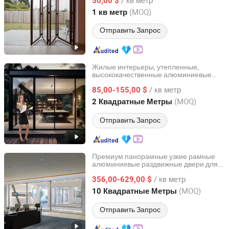
стеклянных дверей в домах, квартирах,
50,00 $
виллах
Guangdong, China
с 2025
(MOQ)
1 кв метр
Отправить Запрос
Жилые интерьеры, утепленные,
высококачественные алюминиевые
Guangzhou Xiya Building Material Co., Ltd.
раздвижные стеклянные балконные
/ кв метр
двери и окна для офисов, сделай сам
85,00-155,00 $
Guangdong, China
с 2020
(MOQ)
2 Квадратные Метры
Отправить Запрос
Премиум панорамные узкие рамные
алюминиевые раздвижные двери для
ZYF International Commercial (Suzhou) Co., Ltd.
патио и входа
/ кв метр
356,00-629,00 $
Jiangsu, China
с 2025
(MOQ)
10 Квадратные Метры
Отправить Запрос