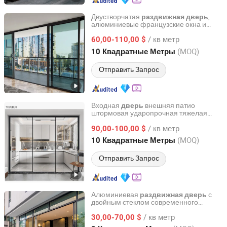
Двустворчатая
,
раздвижная
дверь
алюминиевые французские окна и
QINGDAO ROCKY GROUP CO., LTD
hinged стеклянные двери-стеклянные
/ кв метр
двери
60,00-110,00 $
Shandong, China
с 2021
(MOQ)
10 Квадратные Метры
Отправить Запрос
Входная
внешняя патио
дверь
штормовая ударопрочная тяжелая
Zeyi Aluminum Co., Ltd.
закаленная стеклянная
алюминиевая
/ кв метр
90,00-100,00 $
раздвижная
дверь
Hebei, China
с 2023
(MOQ)
10 Квадратные Метры
Отправить Запрос
Алюминиевая
с
раздвижная
дверь
двойным стеклом современного
Jiangxi Maokay Furniture Co., Ltd.
дизайна для патио для строительных
/ кв метр
компаний
30,00-70,00 $