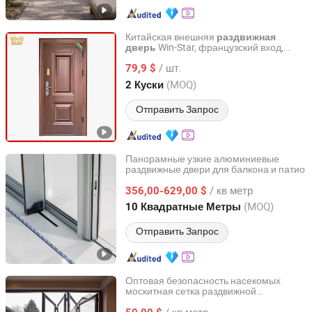
Китайская внешняя
раздвижная
Win-Star, французский вход,
дверь
Chengdu Win-Star Supply Chain Management Company
стальная
,
алюминиевая
дверь
/ шт.
входная
79,9 $
алюминиевая
дверь
безопасности, внутренняя
,
дверь
Sichuan, China
с 2025
(MOQ)
2 Куски
внешняя металлическая
дверь
современного дизайна из Гуандуна,
Отправить Запрос
кованая
дверь
Панорамные узкие алюминиевые
раздвижные двери для балкона и патио
ZYF International Commercial (Suzhou) Co., Ltd.
/ кв метр
356,00-629,00 $
Jiangsu, China
с 2025
(MOQ)
10 Квадратные Метры
Отправить Запрос
Оптовая безопасность насекомых
москитная сетка раздвижной
Foshan Starveil Building Materials Technology Co., Ltd.
выдвижной экран из алюминия для
/ кв метр