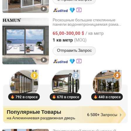
Роскошные большие стеклянные
панели водонепроницаемая рама
Foshan Hamus Windows and Doors Co., Ltd.
гладкий механизм
алюминиевая
/ кв метр
65,00-300,00 $
раздвижная
дверь
Guangdong, China
с 2026
(MOQ)
1 кв метр
Отправить Запрос
792 в спросе
670 в спросе
440 в спросе
Популярные Товары
6 500+ Запросы
на Алюминиевая раздвижная дверь