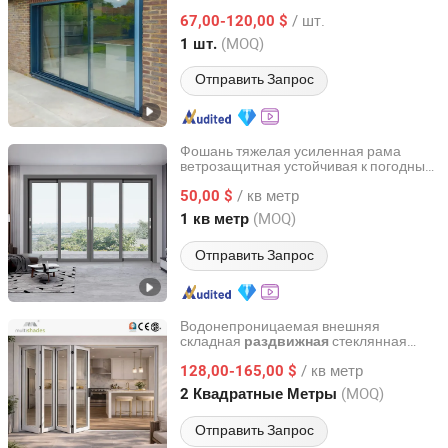
призрак с магнитным замком,
/ шт.
высокопроницаемая, настраиваемый
67,00-120,00 $
цвет, произведено в Китае
Guangdong, China
с 2025
(MOQ)
1 шт.
Отправить Запрос
Фошань тяжелая усиленная рама
ветрозащитная устойчивая к погодным
Foshan Starveil Building Materials Technology Co., Ltd.
условиям фабричная индивидуальная
/ кв метр
наружная и внутренняя
50,00 $
алюминиевая
для дома, виллы,
раздвижная
дверь
Guangdong, China
с 2025
(MOQ)
1 кв метр
отеля
Отправить Запрос
Водонепроницаемая внешняя
складная
стеклянная
раздвижная
Foshan Multishades Group Co., Limited
из алюминия
дверь
/ кв метр
128,00-165,00 $
Guangdong, China
с 2025
(MOQ)
2 Квадратные Метры
Отправить Запрос