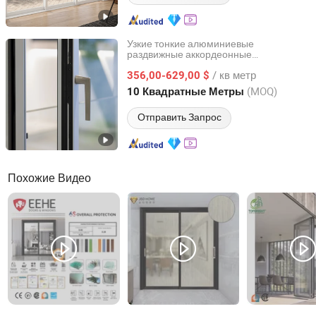
Узкие тонкие алюминиевые
раздвижные аккордеонные
ZYF International Commercial (Suzhou) Co., Ltd.
панорамные двери с двойным стеклом
/ кв метр
356,00-629,00 $
Jiangsu, China
с 2025
(MOQ)
10 Квадратные Метры
Отправить Запрос
Похожие Видео