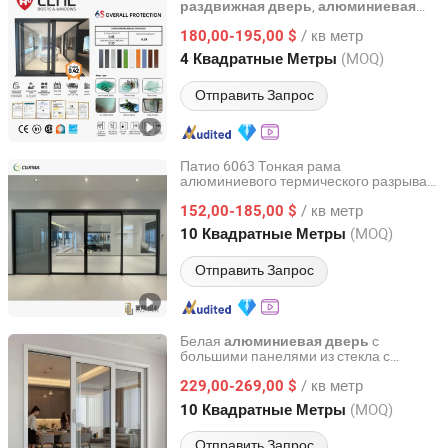
,
раздвижная
дверь
алюминиевая
Guangdong EHE Doors&Windows Industry Co.Ltd
стеклянная
с
раздвижная
дверь
/ кв метр
качественным двойным остеклением
180,00-195,00 $
для вилл и жилых комнат
Guangdong, China
с 2017
(MOQ)
4 Квадратные Метры
Отправить Запрос
Патио 6063 Тонкая рама
алюминиевого термического разрыва
Foshan Xingji Pilot Metal Products Co., Ltd.
большая панорамная
алюминиевая
/ кв метр
152,00-185,00 $
раздвижная
дверь
Guangdong, China
с 2022
(MOQ)
10 Квадратные Метры
Отправить Запрос
Белая
с
алюминиевая
дверь
большими панелями из стекла с
Fujian Degao Intelligent Technology Co., Ltd.
раздвижным механизмом
/ кв метр
229,00-269,00 $
Fujian, China
с 2026
(MOQ)
10 Квадратные Метры
Отправить Запрос