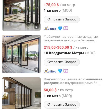
окна алюминиевый балкон стеклянные
/ кв метр
раздвижные двери
175,00 $
Guangdong, China
с 2020
(MOQ)
1 кв метр
Отправить Запрос
Фабрично настроенные складные
раздвижные двери для балкона,
Foshan Xingji Pilot Metal Products Co., Ltd.
алюминиевые раздвижные двери
/ кв метр
215,00-300,00 $
Guangdong, China
с 2022
(MOQ)
10 Квадратные Метры
Отправить Запрос
Водонепроницаемая
алюминиевая
внутренняя рама би-
раздвижная
Foshan Starveil Building Materials Technology Co., Ltd.
фолд стеклянного дома, внешняя
/ кв метр
складная стеклянная
50,00 $
дверь
Guangdong, China
с 2025
(MOQ)
1 кв метр
Отправить Запрос