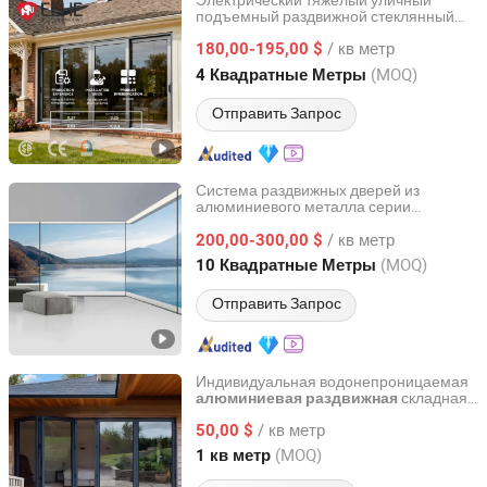
Электрический тяжелый уличный
подъемный раздвижной стеклянный
Guangdong EHE Doors&Windows Industry Co.Ltd
дверной блок, звукоизолированные и
/ кв метр
утепленные патио, алюминиевые
180,00-195,00 $
раздвижные двери для жилых
Guangdong, China
с 2017
(MOQ)
4 Квадратные Метры
помещений с сертификацией
NFRC/CSA
Отправить Запрос
Система раздвижных дверей из
алюминиевого металла серии
ZYF International Commercial (Suzhou) Co., Ltd.
Панорама
/ кв метр
200,00-300,00 $
Jiangsu, China
с 2025
(MOQ)
10 Квадратные Метры
Отправить Запрос
Индивидуальная водонепроницаемая
складная
алюминиевая
раздвижная
Foshan Starveil Building Materials Technology Co., Ltd.
стеклянная
для патио
дверь
/ кв метр
50,00 $
Guangdong, China
с 2025
(MOQ)
1 кв метр