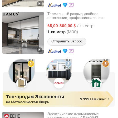
Термальный разрыв, двойное
остекление, профессиональная
Foshan Hamus Windows and Doors Co., Ltd.
поддержка проекта,
алюминиевая
/ кв метр
65,00-300,00 $
раздвижная
дверь
Guangdong, China
с 2026
(MOQ)
1 кв метр
Отправить Запрос
Топ-продаж Экспоненты
9 999+ Рейтинг
на Металлическая Дверь
Электрические алюминиевые
раздвижные двери CE As2047