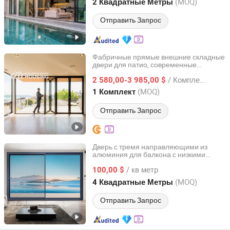
Jiangxi, China
с 2026
(MOQ)
2 Квадратные Метры
Отправить Запрос
Фабричные прямые внешние складные
двери для патио, современные
EEE HOUSING CO., LIMITED
водонепроницаемые алюминиевые
/ Комплект
двери с терморазрывом, стеклянные
2 580,00-3 985,00 $
би-фолд двери с аккордеонным стилем
Guangdong, China
с 2021
(MOQ)
1 Комплект
Отправить Запрос
Дверь с тремя направляющими из
алюминия для балкона с низкими
GD OVOSD Doors & Windows Industrial Co., Ltd.
эксплуатационными расходами и
/ кв метр
возможностью настройки для вилл
100,00 $
Guangdong, China
с 2026
(MOQ)
4 Квадратные Метры
Отправить Запрос