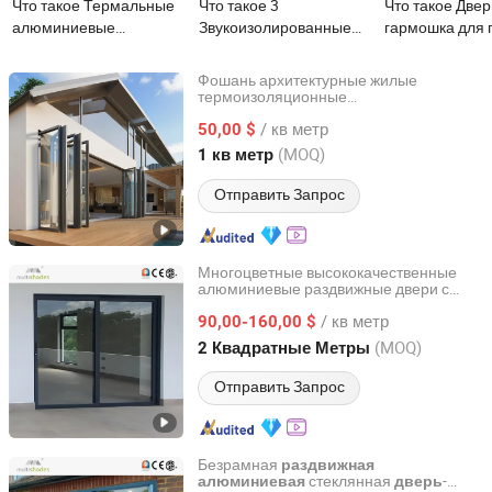
Что такое Термальные
Что такое 3
Что такое Двер
алюминиевые
Звукоизолированные
гармошка для 
раздвижные двери и
тройные стеклянные
защитой от ура
окна с заводским
алюминиевые
алюминиевые,
Фошань архитектурные жилые
тройным треком и
раздвижные двери и
ударопрочным 
термоизоляционные
Foshan Starveil Building Materials Technology Co., Ltd.
звукоизоляционные металлические
улучшенной
окна
раздвижные, с
/ кв метр
внешние алюминиевые стеклянные
50,00 $
звукоизоляцией NFRC
раздвижные складные двери
Guangdong, China
с 2025
(MOQ)
1 кв метр
Отправить Запрос
Многоцветные высококачественные
алюминиевые раздвижные двери с
Foshan Multishades Group Co., Limited
терморазрывом, прочные, устойчивые к
/ кв метр
ветру, звукоизолированные
90,00-160,00 $
раздвижные двери
Guangdong, China
с 2025
(MOQ)
2 Квадратные Метры
Отправить Запрос
Безрамная
раздвижная
стеклянная
-
алюминиевая
дверь
Foshan Multishades Group Co., Limited