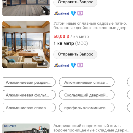
Отправить Запрос
Устойчивые сплавные садовые патио,
балконные двойные стеклянные двери
Foshan Starveil Building Materials Technology Co., Ltd.
с терморазрывом, алюминиевые
/ кв метр
раздвижные складные двери
50,00 $
Guangdong, China
с 2025
(MOQ)
1 кв метр
Отправить Запрос
Металлическое Окно
Металлическая Дверь
Стеклянная Дверь
Автоматическая Дверь
Простая Душевая Кабина
Композитная Дверь
Американский современный стиль
водонепроницаемые складные двери
Guangzhou Xiya Building Material Co., Ltd.