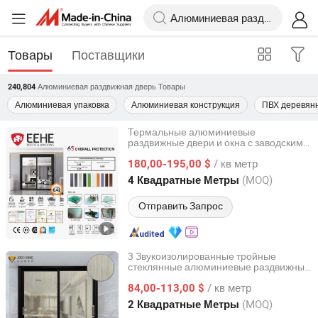
Товары
Поставщики
Алюминиевая раздвижная дверь
Товары
240,804
Алюминиевая упаковка
Алюминиевая конструкция
ПВХ деревян
Термальные алюминиевые
раздвижные двери и окна с заводским
Guangdong EHE Doors&Windows Industry Co.Ltd
тройным треком и улучшенной
/ кв метр
звукоизоляцией NFRC
180,00-195,00 $
Guangdong, China
с 2017
(MOQ)
4 Квадратные Метры
Отправить Запрос
3 Звукоизолированные тройные
стеклянные алюминиевые раздвижные
Foshan City JBD Home Building Material Co., Ltd.
двери и окна
/ кв метр
84,00-113,00 $
Guangdong, China
с 2016
(MOQ)
2 Квадратные Метры