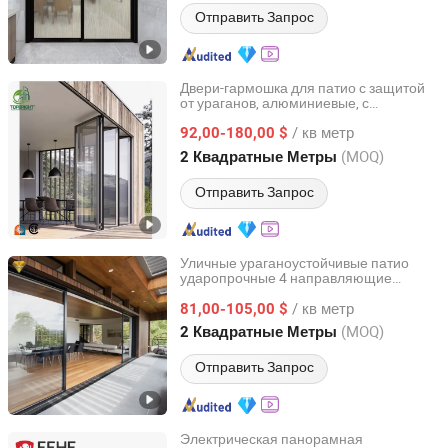
Отправить Запрос
Двери-гармошка для патио с защитой
от ураганов, алюминиевые, с
Guangzhou Topbright Building Materials Co.,Ltd
ударопрочным стеклом, раздвижные,
/ кв метр
складные
92,00-180,00 $
Guangdong, China
с 2013
(MOQ)
2 Квадратные Метры
Отправить Запрос
Уличные ураганоустойчивые патио
ударопрочные 4 направляющие
Foshan City JBD Home Building Material Co., Ltd.
большие стеклянные внешние
/ кв метр
балконные терморазрывные
81,00-105,00 $
алюминиевые раздвижные двери
Guangdong, China
с 2016
(MOQ)
2 Квадратные Метры
Отправить Запрос
Электрическая панорамная