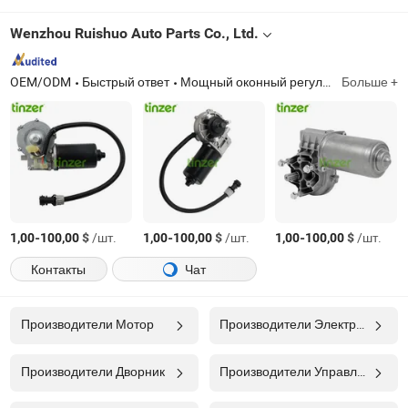
Wenzhou Ruishuo Auto Parts Co., Ltd.
OEM/ODM
Быстрый ответ
Мощный оконный регулятор, оконный регулятор для американских грузовиков, оконный регулятор для европейских грузовиков, оконный регулятор для японских грузовиков, мотор регулятора электрического окна, мотор открытия двери, мотор стеклоочистителя грузовика, мотор выдвижного тента для автодома, мотор электрической ступеньки для внедорожников, электрическая ступенька
Больше +
-
$
/шт.
-
$
/шт.
-
$
/шт.
1,00
100,00
1,00
100,00
1,00
100,00
Контакты
Чат
Производители Мотор
Производители Электрический Мотор
Производители Дворник
Производители Управление Скоростью Мотора