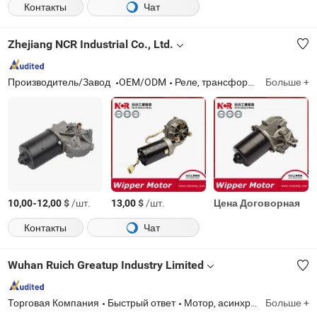
Контакты
Чат
Zhejiang NCR Industrial Co., Ltd.
Производитель/Завод
OEM/ODM
Реле, трансформатор, шунт последовательный
Больше +
-
$
/шт.
$
/шт.
Цена Договорная
10,00
12,00
13,00
Контакты
Чат
Wuhan Ruich Greatup Industry Limited
Торговая Компания
Быстрый ответ
Мотор, асинхронный мотор, постоянный мотор, бесщеточный постоянный мотор, конденсаторный мотор, мотор с теневым полюсом
Больше +