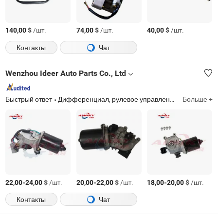
$
/шт.
$
/шт.
$
/шт.
140,00
74,00
40,00
Контакты
Чат
Wenzhou Ideer Auto Parts Co., Ltd
Быстрый ответ
Дифференциал, рулевое управление, карданный вал, пропеллерный вал, тормозной суппорт, рулевая вилка, коробка передач, свободный колесный хаб, карбюратор, распределитель
Больше +
-
$
/шт.
-
$
/шт.
-
$
/шт.
22,00
24,00
20,00
22,00
18,00
20,00
Контакты
Чат