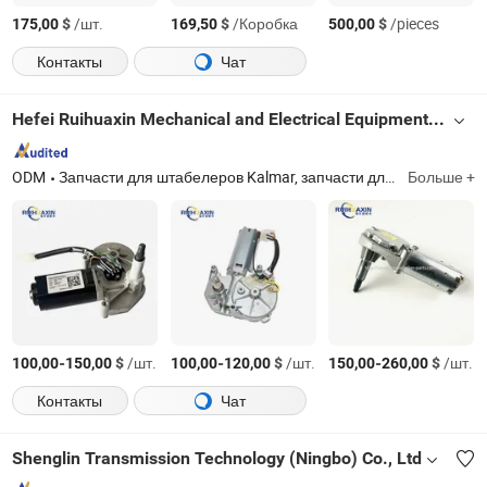
$
/шт.
$
/Коробка
$
/pieces
175,00
169,50
500,00
Контакты
Чат
Hefei Ruihuaxin Mechanical and Electrical Equipment Co., Ltd.
ODM
Запчасти для штабелеров Kalmar, запчасти для штабелеров Sany, запчасти для штабелеров Linde, запасные части Konecranes, запчасти для штабелеров Fantuzzi, запчасти для штабелеров Cvs Ferrari, запчасти для двигателей, запасные части для раздвижных устройств Elme, запчасти для осей Kessler, запчасти для осей Rockwell
Больше +
-
$
/шт.
-
$
/шт.
-
$
/шт.
100,00
150,00
100,00
120,00
150,00
260,00
Контакты
Чат
Shenglin Transmission Technology (Ningbo) Co., Ltd