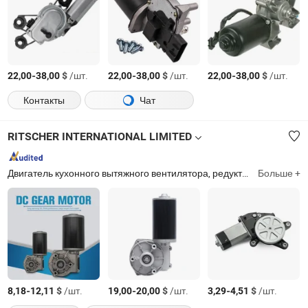
-
$
/шт.
-
$
/шт.
-
$
/шт.
22,00
38,00
22,00
38,00
22,00
38,00
Контакты
Чат
RITSCHER INTERNATIONAL LIMITED
Двигатель кухонного вытяжного вентилятора, редукторный двигатель, вентиляторный двигатель, двигатель холодильника, двигатель для фена, двигатель для блендера, двигатель для миксера, двигатель для штанги, конденсаторный двигатель, бесщеточный двигатель постоянного тока, двигатель постоянного тока с щетками, синхронный двигатель, шаговый двигатель, универсальный двигатель
Больше +
-
$
/шт.
-
$
/шт.
-
$
/шт.
8,18
12,11
19,00
20,00
3,29
4,51