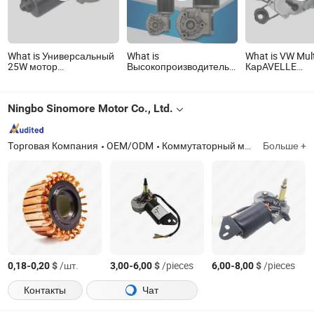
What is Универсальный
What is
What is VW Mul
25W мотор
Высокопроизводительный
КарAVELLE
стеклоочистителя для
39mm-110mm 12V/24V
Транспортер T
12V и 24V применений
DC червячный редуктор
стеклоочистит
(NCR-1020)
для устройств передачи
заднего окна
Ningbo Sinomore Motor Co., Ltd.
стеклоочистителей,
мотор для открывания
окон, подъемник с
опциональными
Торговая Компания
OEM/ODM
Коммутаторный магнитный двигатель, машина для намотки моторов, компоненты мотора, сборочная линия моторов
Больше +
пластиковыми и
металлическими
шестернями
-
$
/шт.
-
$
/pieces
-
$
/pieces
0,18
0,20
3,00
6,00
6,00
8,00
Контакты
Чат