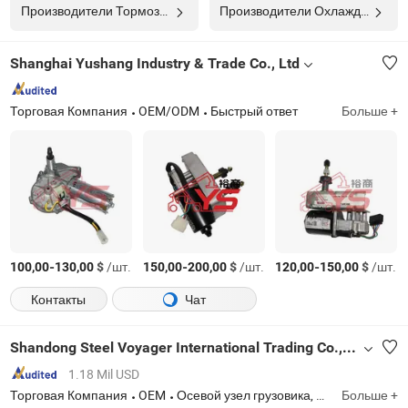
Производители Тормозной Мотор
Производители Охлаждающий Мотор
Shanghai Yushang Industry & Trade Co., Ltd
Торговая Компания
OEM/ODM
Быстрый ответ
Больше +
-
$
/шт.
-
$
/шт.
-
$
/шт.
100,00
130,00
150,00
200,00
120,00
150,00
Контакты
Чат
Shandong Steel Voyager International Trading Co., Ltd.
1.18 Mil USD
Торговая Компания
OEM
Осевой узел грузовика, двигатель грузовика, шасси грузовика, детали грузовика, детали кабины грузовика, детали трансмиссии грузовика, детали коробки передач грузовика, детали тормозной системы грузовика, топливный фильтр, масляный фильтр
Больше +