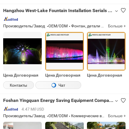
Hangzhou West-Lake Fountain Installation Serials Co., Ltd.
Производитель/Завод
OEM/ODM
Фонтан, детали фонтана
Больше +
Цена Договорная
Цена Договорная
Цена Договорная
Контакты
Чат
Foshan Yingquan Energy Saving Equipment Company Limited
4.47 Mil USD
Производитель/Завод
OEM/ODM
Коммерческие водные диспенсеры, настольные диспенсеры горячей и холодной воды, водные диспенсеры для барной стойки, уличные общественные водные фонтаны, кипятильники, кофемашины, диспенсеры для бутилированной воды
Больше +