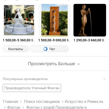
-
$
/шт.
-
$
/шт.
-
$
/ш
1 500,00
5 360,00
1 500,00
9 000,00
1 290,00
3 660,00
Контакты
Чат
Просмотреть Больше
Популярные производители
Производители Уличный Фонтан
Завод Сланцевый Фонтан
Фонтан В Бассейне
Нержавеющая Стальная Фонтан
Производители Подарочный Фонтан
Главная
Поиск поставщиков
Искусство и Ремесла
Фонтан
Фонтан с водой Производители и
Завод Полирезиновые Фонтаны
Музыкальный Фонтан
Внутренний Водяной Фонтан
Производители Гранитный Фонтан