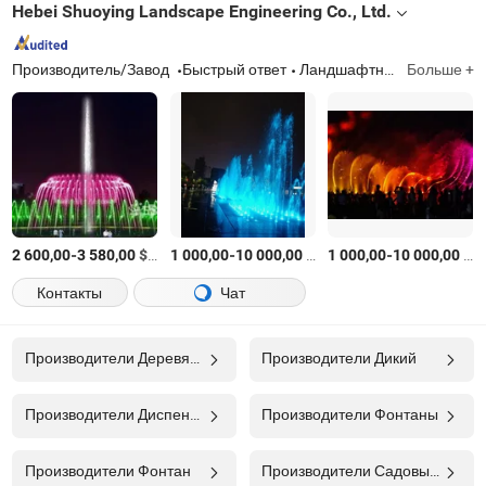
Hebei Shuoying Landscape Engineering Co., Ltd.
Производитель/Завод
Быстрый ответ
Ландшафтный фонтан, музыкальный фонтан, танцевальный фонтан, большой плавающий фонтан, садовый фонтан, двориковый фонтан, водяная занавеска, плавающий фонтан
Больше +
-
$
/Комплект
-
$
/Комплект
-
$
/
2 600,00
3 580,00
1 000,00
10 000,00
1 000,00
10 000,00
Контакты
Чат
Производители Деревянные Ящики
Производители Дикий
Производители Диспенсер Для Воды
Производители Фонтаны
Производители Фонтан
Производители Садовый Фонтан