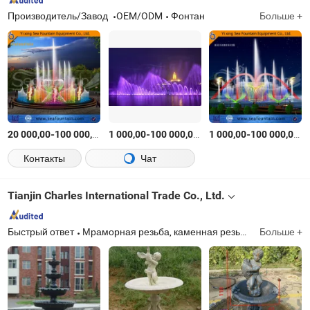
Производитель/Завод
OEM/ODM
Фонтан
Больше +
-
$
/Комплект
-
$
/Комплект
-
$
20 000,00
100 000,00
1 000,00
100 000,00
1 000,00
100 000,00
Контакты
Чат
Tianjin Charles International Trade Co., Ltd.
Быстрый ответ
Мраморная резьба, каменная резьба, чугун, отливка, скульптура, мрамор, камень, проволока из железа, кованое железо
Больше +