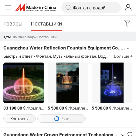
Товары
Поставщики
Фонтан с водой Поставщики
1,261
Guangzhou Water Reflection Fountain Equipment Co., Ltd.
Быстрый ответ
Фонтан, Музыкальный фонтан, Водное шоу, Проекция на водном экране, Проекция водяной занавес, CNC водяной занавес, Светодиодная нержавеющая лампа под водой, Сопло, Аэрозольный распылитель, Сухой фонтан
Больше +
$
/Комплект
$
/Комплект
$
/Комплект
33 198,00
5 500,00
5 500,00
Контакты
Чат
Guangdong Water Crown Environment Technology Co.,Ltd.