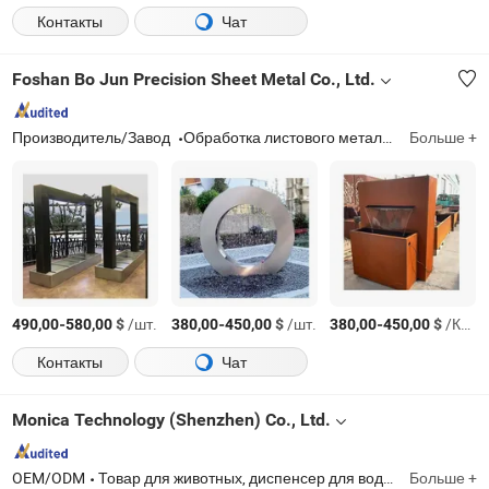
Контакты
Чат
Foshan Bo Jun Precision Sheet Metal Co., Ltd.
Производитель/Завод
Обработка листового металла, металлический цветочный горшок, лазерно вырезанная алюминиевая перегородка, перегородка из нержавеющей стали, водяной фонтан, огненная яма из коррозионностойкой стали
Больше +
-
$
/шт.
-
$
/шт.
-
$
/Комплект
490,00
580,00
380,00
450,00
380,00
450,00
Контакты
Чат
Monica Technology (Shenzhen) Co., Ltd.
OEM/ODM
Товар для животных, диспенсер для воды для животных, товары для ремонта спортивного инвентаря, косметическое оборудование, повседневные принадлежности для животных, товары для тензорной терапии, товары для активного отдыха, фототерапевтические косметические продукты, товары для восстановления после тренировок, фототерапевтические продукты для реабилитации в спорте
Больше +