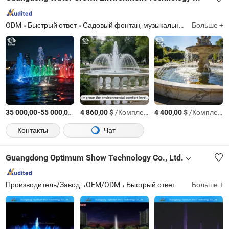
ODM
Быстрый ответ
Садовый фонтан, музыкальный фонтан, обогреватель для бассейна, водопад для бассейна, насос для бассейна, фильтр для бассейна, liner для бассейна, свет для бассейна, лестница для бассейна, заколки для волос
Больше +
-
$
/Комплект
$
/Комплект
$
/Комплект
35 000,00
55 000,00
4 860,00
4 400,00
Контакты
Чат
Guangdong Optimum Show Technology Co., Ltd.
Производитель/Завод
OEM/ODM
Быстрый ответ
Больше +