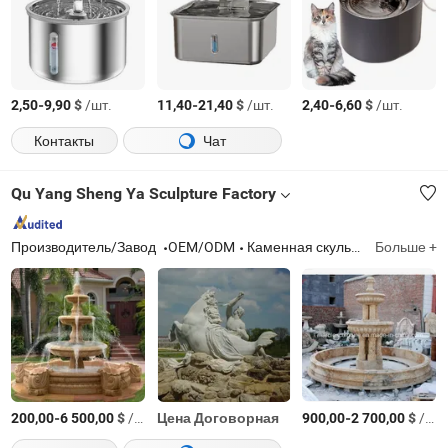
-
$
/шт.
-
$
/шт.
-
$
/шт.
2,50
9,90
11,40
21,40
2,40
6,60
Контакты
Чат
Qu Yang Sheng Ya Sculpture Factory
Производитель/Завод
OEM/ODM
Каменная скульптура, мраморный камин, мраморный фонтан, статуя, цветочные горшки и кашпо, столы и скамейки, животные, мраморные плиты, колонна, столбы
Больше +
-
$
/шт.
Цена Договорная
-
$
/шт.
200,00
6 500,00
900,00
2 700,00