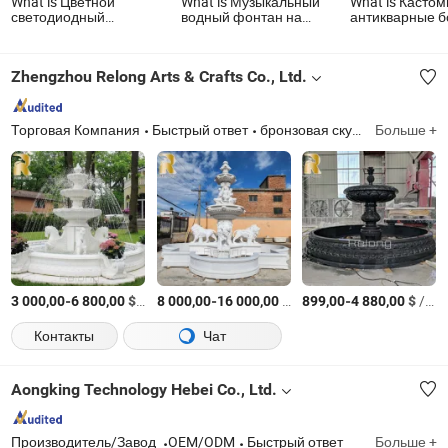
What is Цветной
What is Музыкальный
What is Касто
светодиодный
водный фонтан на
антикварные 
светильник для
открытом воздухе в
натуральные
плавательного
Нячанге Винперлэнд
египетские кр
бассейна с
бежевые фран
Zhengzhou Relong Arts & Crafts Co., Ltd.
ламинарным потоком
мраморные ре
воды и фонтаном
скульптуры ул
фонтан ручной
для украшения
Торговая Компания
Быстрый ответ
бронзовая скульптура, мраморная статуя, беседка, колонна, цветочник, металлическая скульптура, фонтан, камин, беседка
Больше +
сада
-
$
/шт.
-
$
/шт.
-
$
/шт.
3 000,00
6 800,00
8 000,00
16 000,00
899,00
4 880,00
Контакты
Чат
Aongking Technology Hebei Co., Ltd.
Производитель/Завод
OEM/ODM
Быстрый ответ
Больше +