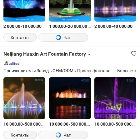
-
$
/Комплект
-
$
/Комплект
-
$
/
2 000,00
10 000,00
1 000,00
20 000,00
2 000,00
40 000,00
Контакты
Чат
Neijiang Huaxin Art Fountain Factory
Производитель/Завод
OEM/ODM
Проект фонтана, оборудование для фонтана
Больше +
-
$
/Комплект
-
$
/Комплект
-
10 000,00
500 000,00
10 000,00
500 000,00
10 000,00
500 000,00
Контакты
Чат