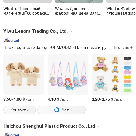
What is Плюшевый
What is Дешевая
What is Фабри
мягкий stuffed собака
фабричная цена мягкой
плюшевая жи
качественный OEM
игрушки акулы в виде
игрушка для д
горячая распродажа
подушки больших
индивидуальн
дом для животных
размеров
плюшевая игр
Yiwu Lenora Trading Co., Ltd.
Производитель/Завод
OEM/ODM
Плюшевые игрушки
Больше +
-
$
/шт.
$
/шт.
-
$
/шт.
3,50
4,00
4,10
2,20
2,75
Контакты
Чат
Huizhou Shenghui Plastic Product Co., Ltd