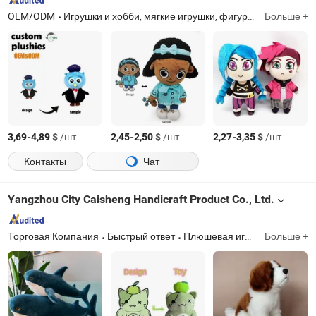
OEM/ODM
Игрушки и хобби, мягкие игрушки, фигурки из ПВХ/смолы, плюшевые игрушки, ПВХ игрушки, мягкие игрушки, плюшевые подушки, костюмы маскотов, декоративные фигурки из смолы, рекламные подарки
Больше +
-
$
/шт.
-
$
/шт.
-
$
/шт.
3,69
4,89
2,45
2,50
2,27
3,35
Контакты
Чат
Yangzhou City Caisheng Handicraft Product Co., Ltd.
Торговая Компания
Быстрый ответ
Плюшевая игрушка, детская игрушка, игрушка для животных, плюшевая кукла
Больше +