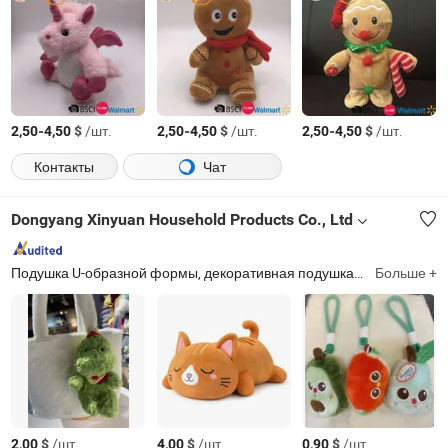
-
$
/шт.
-
$
/шт.
-
$
/шт.
2,50
4,50
2,50
4,50
2,50
4,50
Контакты
Чат
Dongyang Xinyuan Household Products Co., Ltd
Подушка U-образной формы, декоративная подушка, мягкие игрушки, подушка, маска для глаз
Больше +
$
/шт.
$
/шт.
$
/шт.
2,00
4,00
0,90