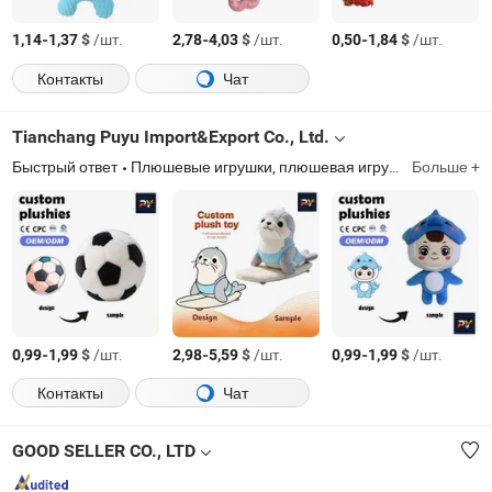
-
$
/шт.
-
$
/шт.
-
$
/шт.
1,14
1,37
2,78
4,03
0,50
1,84
Контакты
Чат
Tianchang Puyu Import&Export Co., Ltd.
Быстрый ответ
Плюшевые игрушки, плюшевая игрушка-брелок, плюшевая сумка, маскот-кукла, игрушка для домашних животных, товары для домашних животных, мягкая игрушка, плюшевые тапочки
Больше +
-
$
/шт.
-
$
/шт.
-
$
/шт.
0,99
1,99
2,98
5,59
0,99
1,99
Контакты
Чат
GOOD SELLER CO., LTD