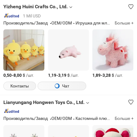
Yizheng Huini Crafts Co., Ltd.
1 Mil USD
Производитель/Завод
OEM/ODM
Игрушка для младенцев, плюшевый мишка, мягкая игрушка
Больше +
-
$
/шт.
-
$
/шт.
-
$
/шт.
0,50
8,00
1,19
3,19
1,89
3,28
Контакты
Чат
Lianyungang Hongwen Toys Co., Ltd.
Производитель/Завод
OEM/ODM
Кастомный плюшевый рюкзак, мягкая игрушка, кастомная плюшевая подушка, кастомная плюшевая кукла, кастомная плюшевая игрушка, кастомная сумка, плюшевая подушка, плюшевое животное, мягкие игрушки, плюшевые игрушки животных
Больше +