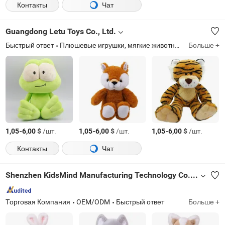
Контакты
Чат
Guangdong Letu Toys Co., Ltd.
Быстрый ответ
Плюшевые игрушки, мягкие животные, индивидуальные плюшевые игрушки, OEM / ODM плюш, плюшевые брелоки, плюшевые рекламные подарки, плюшевые подушки, мягкие игрушки
Больше +
-
$
/шт.
-
$
/шт.
-
$
/шт.
1,05
6,00
1,05
6,00
1,05
6,00
Контакты
Чат
Shenzhen KidsMind Manufacturing Technology Co., Ltd.
Торговая Компания
OEM/ODM
Быстрый ответ
Больше +