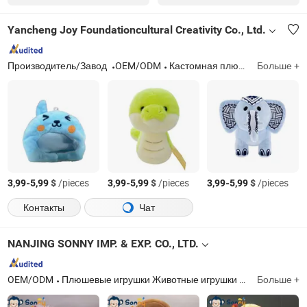
Yancheng Joy Foundationcultural Creativity Co., Ltd.
Производитель/Завод
OEM/ODM
Кастомная плюшевая игрушка, плюшевые мягкие животные, плюшевая сумка, плюшевые тапочки, плюшевый брелок, плюшевая монетница
Больше +
-
$
/pieces
-
$
/pieces
-
$
/pieces
3,99
5,99
3,99
5,99
3,99
5,99
Контакты
Чат
NANJING SONNY IMP. & EXP. CO., LTD.
OEM/ODM
Плюшевые игрушки Животные игрушки Игрушки для детей Игрушки для домашних животных
Больше +