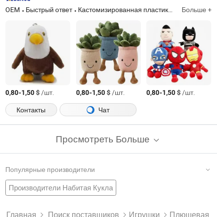
OEM
Быстрый ответ
Кастомизированная пластиковая фигурка, пластиковая игрушка, пластиковая фигурка
Больше +
-
$
/шт.
-
$
/шт.
-
$
/шт.
0,80
1,50
0,80
1,50
0,80
1,50
Контакты
Чат
Просмотреть Больше
Популярные производители
Производители Набитая Кукла
Завод Плюшевый Кукольный Театр
Китай Кукла
Игрушка Для Младенцев
Производители Плюшевая Игрушка Для Собак
Главная
Поиск поставщиков
Игрушки
Плюшевая