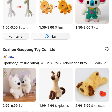
-
$
/шт.
-
$
/шт.
-
$
/шт.
1,50
3,00
1,50
3,00
1,50
3,00
Контакты
Чат
Xuzhou Gaopeng Toy Co., Ltd.
Производитель/Завод
OEM/ODM
Плюшевая игрушка, плюшевые мягкие животные, плюшевые тапочки
Больше +
-
$
/шт.
-
$
/pieces
-
$
/pieces
2,99
6,99
1,99
4,99
2,99
5,99