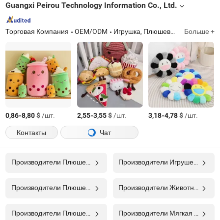
Guangxi Peirou Technology Information Co., Ltd.
Торговая Компания
OEM/ODM
Игрушка, Плюшевая игрушка, Индивидуальные игрушки, Оптовая плюшевая игрушка, Плюшевый медведь, Плюшевая кукла, Плюшевый мишка, Игрушка для домашних животных
Больше +
-
$
/шт.
-
$
/шт.
-
$
/шт.
0,86
8,80
2,55
3,55
3,18
4,78
Контакты
Чат
Производители Плюшевая Игрушка
Производители Игрушечная Мягкая Игрушка
Производители Плюшевая Кукла
Производители Животное Плюшевое
Производители Плюшевая Игрушка В Подарок
Производители Мягкая Игрушка Для Младенцев