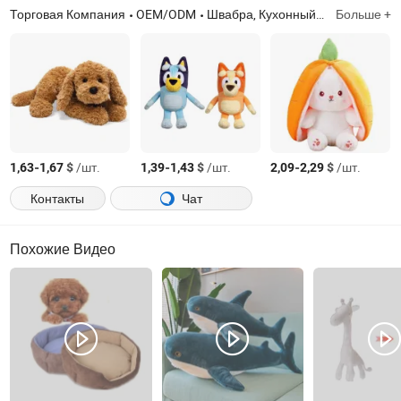
Торговая Компания
OEM/ODM
Швабра, Кухонный нож, Разделочная доска, Одеяло, Москитная сетка, Подушка, Тапочки, Веник, Багаж, Образовательная игрушка
Больше +
-
$
/шт.
-
$
/шт.
-
$
/шт.
1,63
1,67
1,39
1,43
2,09
2,29
Контакты
Чат
Похожие Видео