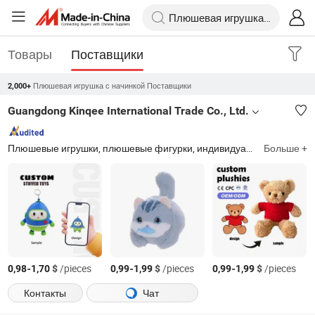
Товары
Поставщики
Плюшевая игрушка с начинкой Поставщики
2,000+
Guangdong Kinqee International Trade Co., Ltd.
Плюшевые игрушки, плюшевые фигурки, индивидуальная плюшевая игрушка, индивидуальная плюшевая фигурка, плюшевые фигурные игрушки, мягкие игрушки, плюшевые брелоки, плюшевые игрушки на заказ, плюшевый, мягкие игрушки
Больше +
-
$
/pieces
-
$
/pieces
-
$
/pieces
0,98
1,70
0,99
1,99
0,99
1,99
Контакты
Чат